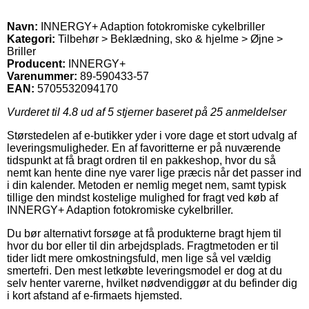
Navn:
INNERGY+ Adaption fotokromiske cykelbriller
Kategori:
Tilbehør > Beklædning, sko & hjelme > Øjne >
Briller
Producent:
INNERGY+
Varenummer:
89-590433-57
EAN:
5705532094170
Vurderet til
4.8
ud af 5 stjerner baseret på
25
anmeldelser
Størstedelen af e-butikker yder i vore dage et stort udvalg af
leveringsmuligheder. En af favoritterne er på nuværende
tidspunkt at få bragt ordren til en pakkeshop, hvor du så
nemt kan hente dine nye varer lige præcis når det passer ind
i din kalender. Metoden er nemlig meget nem, samt typisk
tillige den mindst kostelige mulighed for fragt ved køb af
INNERGY+ Adaption fotokromiske cykelbriller.
Du bør alternativt forsøge at få produkterne bragt hjem til
hvor du bor eller til din arbejdsplads. Fragtmetoden er til
tider lidt mere omkostningsfuld, men lige så vel vældig
smertefri. Den mest letkøbte leveringsmodel er dog at du
selv henter varerne, hvilket nødvendiggør at du befinder dig
i kort afstand af e-firmaets hjemsted.