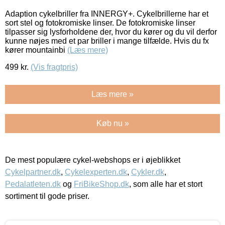
Adaption cykelbriller fra INNERGY+. Cykelbrillerne har et
sort stel og fotokromiske linser. De fotokromiske linser
tilpasser sig lysforholdene der, hvor du kører og du vil derfor
kunne nøjes med et par briller i mange tilfælde. Hvis du fx
kører mountainbi
(Læs mere)
499
kr.
(Vis fragtpris)
Læs mere »
Køb nu »
De mest populære cykel-webshops er i øjeblikket
Cykelpartner.dk
,
Cykelexperten.dk
,
Cykler.dk
,
Pedalatleten.dk
og
FriBikeShop.dk
, som alle har et stort
sortiment til gode priser.