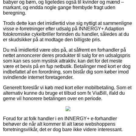
babyer og børn, og ligeledes også til kvinder og mænd –
markant, og endda nogle gange frembyde fragt uden
beregning.
Trods dette kan det imidlertid vise sig nyttigt at sammenligne
visse e-forretninger efter udsalg på INNERGY+ Adaption
fotokromiske cykelbriller forinden du handler, således at du
er skudsikker på at modtage den billigste pris.
Du må imidlertid være obs på, at såfremt en forhandler på
nettet annoncerer deres produkter til salg for en udsalgspris
som kan ses som mystisk attraktiv, kan det for det meste
være et bevis på en fup netbutik. Betalinger med kort er dog
indbefattet af en forordning, som bistår dig som køber imod
svindlende internet foretagender.
Generelt foreslår vi køb med kort eller mobilbetaling. Som et
alternativ kunne du bruge et tilbud som fx ViaBill, ifald du
gerne vil honorere betalingen over en periode.
Forud for at folk handler i en INNERGY+ e-forhandler
behøver de når alt kommer til alt læse webshoppens
forretningsvilkår, det er dog bare ikke videre interessant.