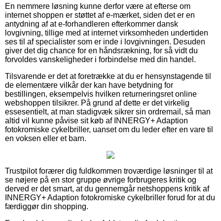
En nemmere løsning kunne derfor være at efterse om
internet shoppen er støttet af e-mærket, siden det er en
antydning af at e-forhandleren efterkommer dansk
lovgivning, tillige med at internet virksomheden undertiden
ses til af specialister som er inde i lovgivningen. Desuden
giver det dig chance for en håndsrækning, for så vidt du
forvoldes vanskeligheder i forbindelse med din handel.
Tilsvarende er det at foretrække at du er hensynstagende til
de elementære vilkår der kan have betydning for
bestillingen, eksempelvis hvilken returneringsret online
webshoppen tilsikrer. På grund af dette er det virkelig
essesentielt, at man stadigvæk sikrer sin ordremail, så man
altid vil kunne påvise sit køb af INNERGY+ Adaption
fotokromiske cykelbriller, uanset om du leder efter en vare til
en voksen eller et barn.
Trustpilot forærer dig fuldkommen troværdige løsninger til at
se nøjere på en stor gruppe øvrige forbrugeres kritik og
derved er det smart, at du gennemgår netshoppens kritik af
INNERGY+ Adaption fotokromiske cykelbriller forud for at du
færdiggør din shopping.