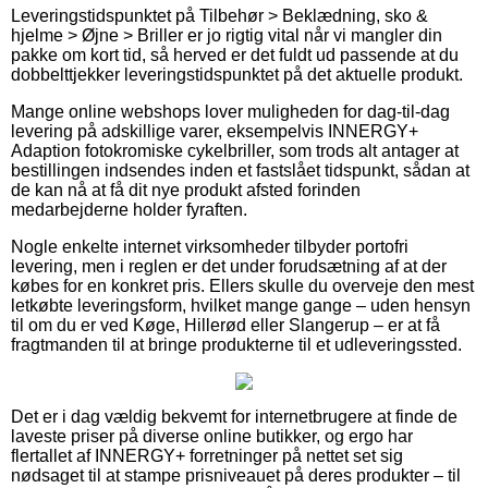
Leveringstidspunktet på Tilbehør > Beklædning, sko &
hjelme > Øjne > Briller er jo rigtig vital når vi mangler din
pakke om kort tid, så herved er det fuldt ud passende at du
dobbelttjekker leveringstidspunktet på det aktuelle produkt.
Mange online webshops lover muligheden for dag-til-dag
levering på adskillige varer, eksempelvis INNERGY+
Adaption fotokromiske cykelbriller, som trods alt antager at
bestillingen indsendes inden et fastslået tidspunkt, sådan at
de kan nå at få dit nye produkt afsted forinden
medarbejderne holder fyraften.
Nogle enkelte internet virksomheder tilbyder portofri
levering, men i reglen er det under forudsætning af at der
købes for en konkret pris. Ellers skulle du overveje den mest
letkøbte leveringsform, hvilket mange gange – uden hensyn
til om du er ved Køge, Hillerød eller Slangerup – er at få
fragtmanden til at bringe produkterne til et udleveringssted.
Det er i dag vældig bekvemt for internetbrugere at finde de
laveste priser på diverse online butikker, og ergo har
flertallet af INNERGY+ forretninger på nettet set sig
nødsaget til at stampe prisniveauet på deres produkter – til