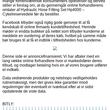
mange forhenværende konsumenters oplevelser og derved
stiller vi forslag om, at du gennemgår online forhandlerens
omtaler af Hydraulic Hose Fitting Set Hp4000 –
Cykelreservedele før du bestiller.
Facebook tilbyder også rigtig gode genveje til at få
kendskab til online firmaets kundetilfredshed. Herinde
møder vi endda butikker på nettet som tilbyder kunderne at
meddele en vurdering af deres køb, hvilket på samme måde
bør bruges til at få et indblik i tilfredsheden hos kunderne.
Denne side er annoncefinansieret. Vi har aftaler med en
lang række online forhandlere hvor vi markedsfører deres
tilbud, og modtager betaling hvis en af vores brugere udfører
et indkøb.
Data vedrørende produkter og netshops vedligeholdes
rutinemæssigt, men der gives ikke garantier imod
reguleringer der eventuelt er iværksat efter at vi sidst
opdaterede de viste data.
BITLY:
1
1
1
1
1
1
1
1
1
1
1
1
1
1
1
1
1
1
1
1
1
1
1
1
1
1
1
1
1
1
1
1
1