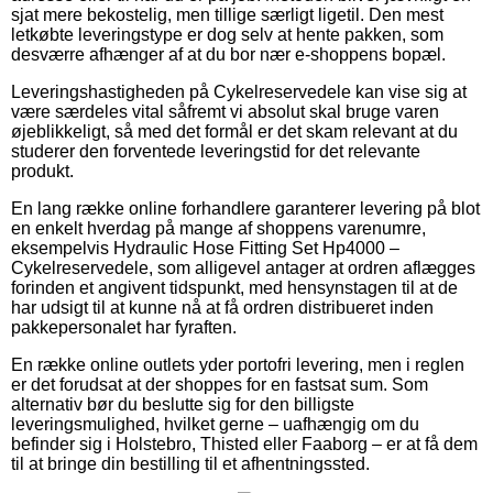
sjat mere bekostelig, men tillige særligt ligetil. Den mest
letkøbte leveringstype er dog selv at hente pakken, som
desværre afhænger af at du bor nær e-shoppens bopæl.
Leveringshastigheden på Cykelreservedele kan vise sig at
være særdeles vital såfremt vi absolut skal bruge varen
øjeblikkeligt, så med det formål er det skam relevant at du
studerer den forventede leveringstid for det relevante
produkt.
En lang række online forhandlere garanterer levering på blot
en enkelt hverdag på mange af shoppens varenumre,
eksempelvis Hydraulic Hose Fitting Set Hp4000 –
Cykelreservedele, som alligevel antager at ordren aflægges
forinden et angivent tidspunkt, med hensynstagen til at de
har udsigt til at kunne nå at få ordren distribueret inden
pakkepersonalet har fyraften.
En række online outlets yder portofri levering, men i reglen
er det forudsat at der shoppes for en fastsat sum. Som
alternativ bør du beslutte sig for den billigste
leveringsmulighed, hvilket gerne – uafhængig om du
befinder sig i Holstebro, Thisted eller Faaborg – er at få dem
til at bringe din bestilling til et afhentningssted.