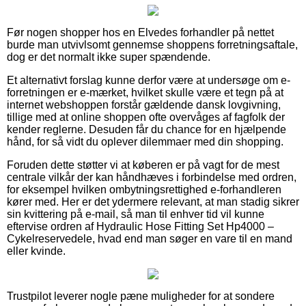
Før nogen shopper hos en Elvedes forhandler på nettet
burde man utvivlsomt gennemse shoppens forretningsaftale,
dog er det normalt ikke super spændende.
Et alternativt forslag kunne derfor være at undersøge om e-
forretningen er e-mærket, hvilket skulle være et tegn på at
internet webshoppen forstår gældende dansk lovgivning,
tillige med at online shoppen ofte overvåges af fagfolk der
kender reglerne. Desuden får du chance for en hjælpende
hånd, for så vidt du oplever dilemmaer med din shopping.
Foruden dette støtter vi at køberen er på vagt for de mest
centrale vilkår der kan håndhæves i forbindelse med ordren,
for eksempel hvilken ombytningsrettighed e-forhandleren
kører med. Her er det ydermere relevant, at man stadig sikrer
sin kvittering på e-mail, så man til enhver tid vil kunne
eftervise ordren af Hydraulic Hose Fitting Set Hp4000 –
Cykelreservedele, hvad end man søger en vare til en mand
eller kvinde.
Trustpilot leverer nogle pæne muligheder for at sondere