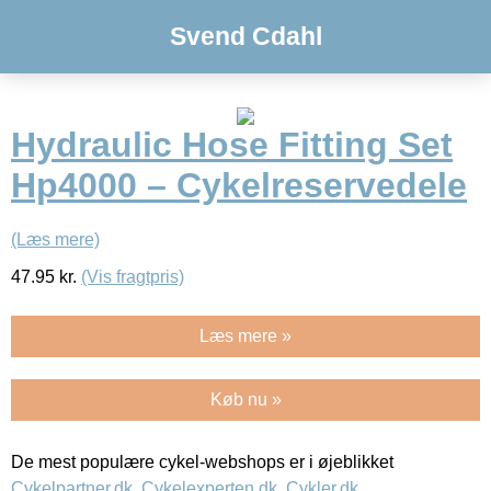
Svend Cdahl
Hydraulic Hose Fitting Set
Hp4000 – Cykelreservedele
(Læs mere)
47.95
kr.
(Vis fragtpris)
Læs mere »
Køb nu »
De mest populære cykel-webshops er i øjeblikket
Cykelpartner.dk
,
Cykelexperten.dk
,
Cykler.dk
,