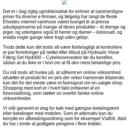
Det er i dag rigtig uproblematisk for enhver at sammenligne
priser fra diverse e-firmaer, og følgelig har langt de fleste
Elvedes internet varehuse været tvunget til at presse
udsalgspriserne på mange af deres produkter – til drenge og
piger, og yderligere også til herrer og damer – kolossalt, og
endda nogle gange sikre fragt uden gebyr.
Trods dette kan det trods alt være fordelagtigt at kontrollere
et par forretninger på nettet efter tilbud på Hydraulic Hose
Fitting Set Hp4000 – Cykelreservedele før du bestiller,
sådan at du ikke er i tvivl om at få den mest betalelige pris.
Du må trods alt huske på, at såfremt en online virksomhed
afsætter et produkt for en pris der virker hamrende tiltalende,
kan det for det meste være et faresignal om en uægte shop.
Shopping med kort er i hvert fald omfavnet af en
foranstaltning, som støtter os overfor falske online
virksomheder.
Vi slår generelt et slag for køb med gængse betalingskort
eller betalinger med mobilen. Som et alternativ kan du
benytte en afbetalingsordning som for eksempel ViaBill, ifald
du har i sinde at godtgøre pengene i flere bidder.