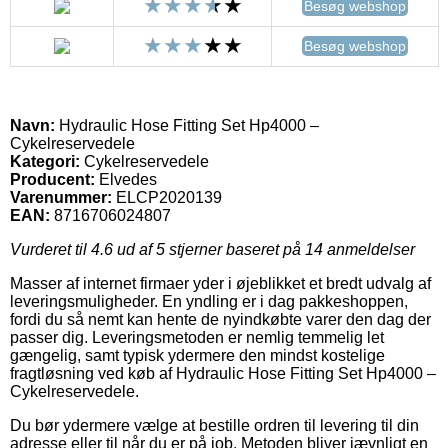
Besøg webshop
Besøg webshop
Navn:
Hydraulic Hose Fitting Set Hp4000 –
Cykelreservedele
Kategori:
Cykelreservedele
Producent:
Elvedes
Varenummer:
ELCP2020139
EAN:
8716706024807
Vurderet til
4.6
ud af 5 stjerner baseret på
14
anmeldelser
Masser af internet firmaer yder i øjeblikket et bredt udvalg af
leveringsmuligheder. En yndling er i dag pakkeshoppen,
fordi du så nemt kan hente de nyindkøbte varer den dag der
passer dig. Leveringsmetoden er nemlig temmelig let
gængelig, samt typisk ydermere den mindst kostelige
fragtløsning ved køb af Hydraulic Hose Fitting Set Hp4000 –
Cykelreservedele.
Du bør ydermere vælge at bestille ordren til levering til din
adresse eller til når du er på job. Metoden bliver jævnligt en