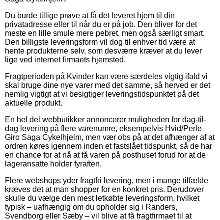
Du burde tillige prøve at få det leveret hjem til din
privatadresse eller til når du er på job. Den bliver for det
meste en lille smule mere pebret, men også særligt smart.
Den billigste leveringsform vil dog til enhver tid være at
hente produkterne selv, som desværre kræver at du lever
lige ved internet firmaets hjemsted.
Fragtperioden på Kvinder kan være særdeles vigtig ifald vi
skal bruge dine nye varer med det samme, så herved er det
nemlig vigtigt at vi besigtiger leveringstidspunktet på det
aktuelle produkt.
En hel del webbutikker annoncerer muligheden for dag-til-
dag levering på flere varenumre, eksempelvis Hvid/Perle
Giro Saga Cykelhjelm, men vær obs på at det afhænger af at
ordren køres igennem inden et fastslået tidspunkt, så de har
en chance for at nå at få varen på posthuset forud for at de
lageransatte holder fyraften.
Flere webshops yder fragtfri levering, men i mange tilfælde
kræves det at man shopper for en konkret pris. Derudover
skulle du vælge den mest letkøbte leveringsform, hvilket
typisk – uafhængig om du opholder sig i Randers,
Svendborg eller Sæby – vil blive at få fragtfirmaet til at