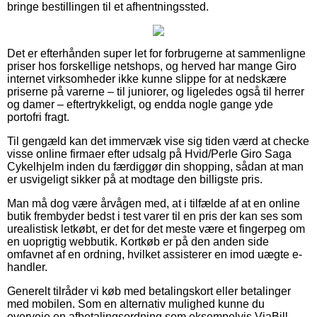
bringe bestillingen til et afhentningssted.
Det er efterhånden super let for forbrugerne at sammenligne
priser hos forskellige netshops, og herved har mange Giro
internet virksomheder ikke kunne slippe for at nedskære
priserne på varerne – til juniorer, og ligeledes også til herrer
og damer – eftertrykkeligt, og endda nogle gange yde
portofri fragt.
Til gengæld kan det immervæk vise sig tiden værd at checke
visse online firmaer efter udsalg på Hvid/Perle Giro Saga
Cykelhjelm inden du færdiggør din shopping, sådan at man
er usvigeligt sikker på at modtage den billigste pris.
Man må dog være årvågen med, at i tilfælde af at en online
butik frembyder bedst i test varer til en pris der kan ses som
urealistisk letkøbt, er det for det meste være et fingerpeg om
en uoprigtig webbutik. Kortkøb er på den anden side
omfavnet af en ordning, hvilket assisterer en imod uægte e-
handler.
Generelt tilråder vi køb med betalingskort eller betalinger
med mobilen. Som en alternativ mulighed kunne du
overveje en afbetalingsordning som eksempelvis ViaBill,