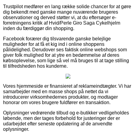
Trustpilot medfører en lang række solide chancer for at gøre
dig bekendt med ganske mange nuværende brugeres
observationer og derved støtter vi, at du eftersøger e-
forretningens kritik af Hvid/Perle Giro Saga Cykelhjelm
inden du færdiggør din shopping.
Facebook forærer dig tilsvarende ganske belejlige
muligheder for at få et kig ind i online shoppens
pålidelighed. Derudover ses faktisk online webshops som
giver folk mulighed for at ytre en bedømmelse af deres
købsoplevelse, som lige så vel må bruges til at tage stilling
til tilfredsheden hos kunderne.
Vores hjemmeside er finansieret af reklameindtægter. Vi har
samarbejder med en masse shops på nettet da vi
introducerer virksomhedernes produkter, og modtager
honorar om vores brugere fuldfører en transaktion.
Oplysninger vedrørende tilbud og e-butikker vedligeholdes
løbende, men der tages forbehold for justeringer der er
udarbejdet efter seneste opdatering af de anvendte
oplysninger.