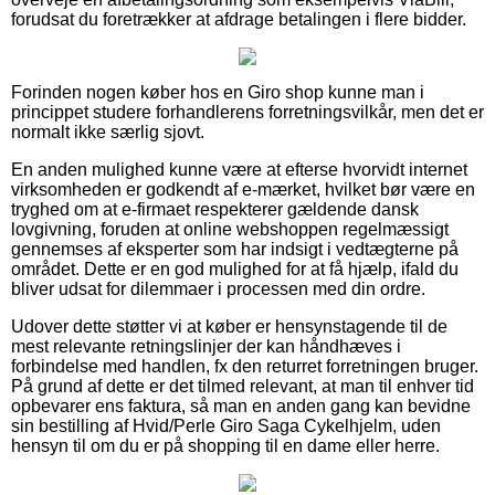
forudsat du foretrækker at afdrage betalingen i flere bidder.
Forinden nogen køber hos en Giro shop kunne man i
princippet studere forhandlerens forretningsvilkår, men det er
normalt ikke særlig sjovt.
En anden mulighed kunne være at efterse hvorvidt internet
virksomheden er godkendt af e-mærket, hvilket bør være en
tryghed om at e-firmaet respekterer gældende dansk
lovgivning, foruden at online webshoppen regelmæssigt
gennemses af eksperter som har indsigt i vedtægterne på
området. Dette er en god mulighed for at få hjælp, ifald du
bliver udsat for dilemmaer i processen med din ordre.
Udover dette støtter vi at køber er hensynstagende til de
mest relevante retningslinjer der kan håndhæves i
forbindelse med handlen, fx den returret forretningen bruger.
På grund af dette er det tilmed relevant, at man til enhver tid
opbevarer ens faktura, så man en anden gang kan bevidne
sin bestilling af Hvid/Perle Giro Saga Cykelhjelm, uden
hensyn til om du er på shopping til en dame eller herre.