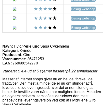
Besøg webshop
Besøg webshop
Besøg webshop
Navn:
Hvid/Perle Giro Saga Cykelhjelm
Kategori:
Kvinder
Producent:
Giro
Varenummer:
26471253
EAN:
768686542770
Vurderet til
4.4
ud af 5 stjerner baseret på
22
anmeldelser
Masser af internet shops giver nu en hel del forskellige
fragttyper. Den mest almindelige er nu om stunder at få
leveret til et udleveringssted, hvor det er nemt for dig at
hente de bestilte varer når du har mulighed for det. Metoden
er jo yderst bekvem, samt oftest derudover den mest
prisbevidste leveringsversion ved køb af Hvid/Perle Giro
Saga Cykelhjelm.