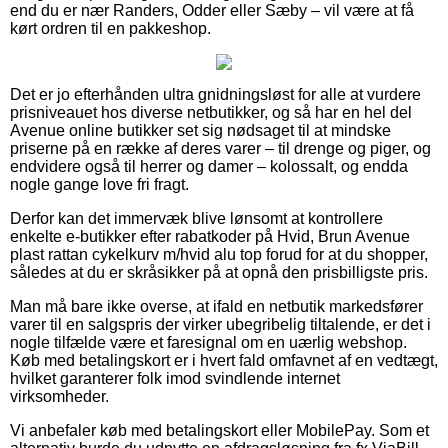
end du er nær Randers, Odder eller Sæby – vil være at få
kørt ordren til en pakkeshop.
Det er jo efterhånden ultra gnidningsløst for alle at vurdere
prisniveauet hos diverse netbutikker, og så har en hel del
Avenue online butikker set sig nødsaget til at mindske
priserne på en række af deres varer – til drenge og piger, og
endvidere også til herrer og damer – kolossalt, og endda
nogle gange love fri fragt.
Derfor kan det immervæk blive lønsomt at kontrollere
enkelte e-butikker efter rabatkoder på Hvid, Brun Avenue
plast rattan cykelkurv m/hvid alu top forud for at du shopper,
således at du er skråsikker på at opnå den prisbilligste pris.
Man må bare ikke overse, at ifald en netbutik markedsfører
varer til en salgspris der virker ubegribelig tiltalende, er det i
nogle tilfælde være et faresignal om en uærlig webshop.
Køb med betalingskort er i hvert fald omfavnet af en vedtægt,
hvilket garanterer folk imod svindlende internet
virksomheder.
Vi anbefaler køb med betalingskort eller MobilePay. Som et