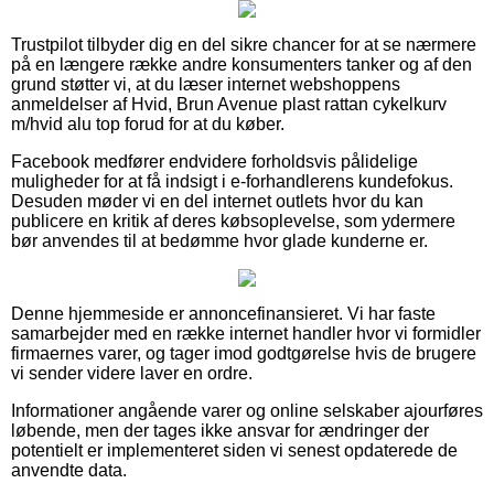
Trustpilot tilbyder dig en del sikre chancer for at se nærmere
på en længere række andre konsumenters tanker og af den
grund støtter vi, at du læser internet webshoppens
anmeldelser af Hvid, Brun Avenue plast rattan cykelkurv
m/hvid alu top forud for at du køber.
Facebook medfører endvidere forholdsvis pålidelige
muligheder for at få indsigt i e-forhandlerens kundefokus.
Desuden møder vi en del internet outlets hvor du kan
publicere en kritik af deres købsoplevelse, som ydermere
bør anvendes til at bedømme hvor glade kunderne er.
Denne hjemmeside er annoncefinansieret. Vi har faste
samarbejder med en række internet handler hvor vi formidler
firmaernes varer, og tager imod godtgørelse hvis de brugere
vi sender videre laver en ordre.
Informationer angående varer og online selskaber ajourføres
løbende, men der tages ikke ansvar for ændringer der
potentielt er implementeret siden vi senest opdaterede de
anvendte data.