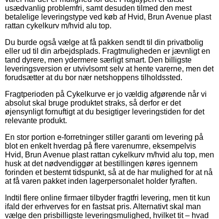
usædvanlig problemfri, samt desuden tilmed den mest
betalelige leveringstype ved køb af Hvid, Brun Avenue plast
rattan cykelkurv m/hvid alu top.
Du burde også vælge at få pakken sendt til din privatbolig
eller ud til din arbejdsplads. Fragtmuligheden er jævnligt en
tand dyrere, men ydermere særligt smart. Den billigste
leveringsversion er utvivlsomt selv at hente varerne, men det
forudsætter at du bor nær netshoppens tilholdssted.
Fragtperioden på Cykelkurve er jo vældig afgørende når vi
absolut skal bruge produktet straks, så derfor er det
øjensynligt fornuftigt at du besigtiger leveringstiden for det
relevante produkt.
En stor portion e-forretninger stiller garanti om levering på
blot en enkelt hverdag på flere varenumre, eksempelvis
Hvid, Brun Avenue plast rattan cykelkurv m/hvid alu top, men
husk at det nødvendiggør at bestillingen køres igennem
forinden et bestemt tidspunkt, så at de har mulighed for at nå
at få varen pakket inden lagerpersonalet holder fyraften.
Indtil flere online firmaer tilbyder fragtfri levering, men tit kun
ifald der erhverves for en fastsat pris. Alternativt skal man
vælge den prisbilligste leveringsmulighed, hvilket tit – hvad