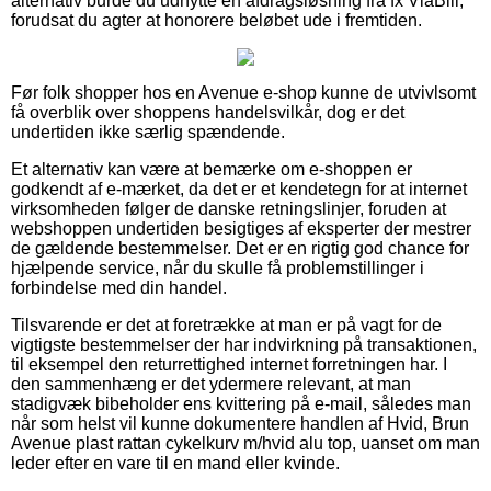
alternativ burde du udnytte en afdragsløsning fra fx ViaBill,
forudsat du agter at honorere beløbet ude i fremtiden.
Før folk shopper hos en Avenue e-shop kunne de utvivlsomt
få overblik over shoppens handelsvilkår, dog er det
undertiden ikke særlig spændende.
Et alternativ kan være at bemærke om e-shoppen er
godkendt af e-mærket, da det er et kendetegn for at internet
virksomheden følger de danske retningslinjer, foruden at
webshoppen undertiden besigtiges af eksperter der mestrer
de gældende bestemmelser. Det er en rigtig god chance for
hjælpende service, når du skulle få problemstillinger i
forbindelse med din handel.
Tilsvarende er det at foretrække at man er på vagt for de
vigtigste bestemmelser der har indvirkning på transaktionen,
til eksempel den returrettighed internet forretningen har. I
den sammenhæng er det ydermere relevant, at man
stadigvæk bibeholder ens kvittering på e-mail, således man
når som helst vil kunne dokumentere handlen af Hvid, Brun
Avenue plast rattan cykelkurv m/hvid alu top, uanset om man
leder efter en vare til en mand eller kvinde.