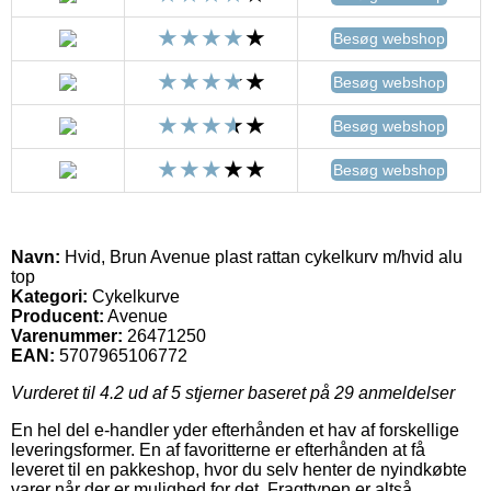
Besøg webshop
Besøg webshop
Besøg webshop
Besøg webshop
Navn:
Hvid, Brun Avenue plast rattan cykelkurv m/hvid alu
top
Kategori:
Cykelkurve
Producent:
Avenue
Varenummer:
26471250
EAN:
5707965106772
Vurderet til
4.2
ud af 5 stjerner baseret på
29
anmeldelser
En hel del e-handler yder efterhånden et hav af forskellige
leveringsformer. En af favoritterne er efterhånden at få
leveret til en pakkeshop, hvor du selv henter de nyindkøbte
varer når der er mulighed for det. Fragttypen er altså