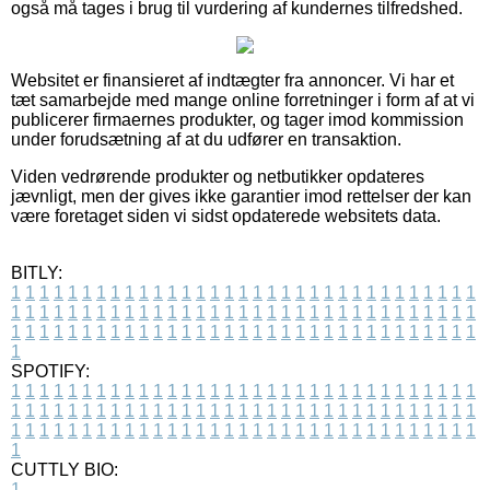
også må tages i brug til vurdering af kundernes tilfredshed.
Websitet er finansieret af indtægter fra annoncer. Vi har et
tæt samarbejde med mange online forretninger i form af at vi
publicerer firmaernes produkter, og tager imod kommission
under forudsætning af at du udfører en transaktion.
Viden vedrørende produkter og netbutikker opdateres
jævnligt, men der gives ikke garantier imod rettelser der kan
være foretaget siden vi sidst opdaterede websitets data.
BITLY:
1
1
1
1
1
1
1
1
1
1
1
1
1
1
1
1
1
1
1
1
1
1
1
1
1
1
1
1
1
1
1
1
1
1
1
1
1
1
1
1
1
1
1
1
1
1
1
1
1
1
1
1
1
1
1
1
1
1
1
1
1
1
1
1
1
1
1
1
1
1
1
1
1
1
1
1
1
1
1
1
1
1
1
1
1
1
1
1
1
1
1
1
1
1
1
1
1
1
1
1
SPOTIFY:
1
1
1
1
1
1
1
1
1
1
1
1
1
1
1
1
1
1
1
1
1
1
1
1
1
1
1
1
1
1
1
1
1
1
1
1
1
1
1
1
1
1
1
1
1
1
1
1
1
1
1
1
1
1
1
1
1
1
1
1
1
1
1
1
1
1
1
1
1
1
1
1
1
1
1
1
1
1
1
1
1
1
1
1
1
1
1
1
1
1
1
1
1
1
1
1
1
1
1
1
CUTTLY BIO:
1