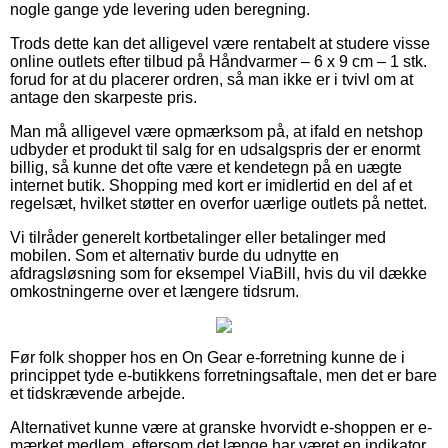
nogle gange yde levering uden beregning.
Trods dette kan det alligevel være rentabelt at studere visse
online outlets efter tilbud på Håndvarmer – 6 x 9 cm – 1 stk.
forud for at du placerer ordren, så man ikke er i tvivl om at
antage den skarpeste pris.
Man må alligevel være opmærksom på, at ifald en netshop
udbyder et produkt til salg for en udsalgspris der er enormt
billig, så kunne det ofte være et kendetegn på en uægte
internet butik. Shopping med kort er imidlertid en del af et
regelsæt, hvilket støtter en overfor uærlige outlets på nettet.
Vi tilråder generelt kortbetalinger eller betalinger med
mobilen. Som et alternativ burde du udnytte en
afdragsløsning som for eksempel ViaBill, hvis du vil dække
omkostningerne over et længere tidsrum.
Før folk shopper hos en On Gear e-forretning kunne de i
princippet tyde e-butikkens forretningsaftale, men det er bare
et tidskrævende arbejde.
Alternativet kunne være at granske hvorvidt e-shoppen er e-
mærket medlem, eftersom det længe har været en indikator