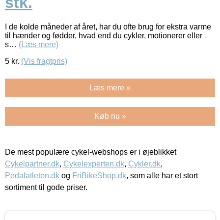
stk.
I de kolde måneder af året, har du ofte brug for ekstra varme
til hænder og fødder, hvad end du cykler, motionerer eller
s…
(Læs mere)
5
kr.
(Vis fragtpris)
Læs mere »
Køb nu »
De mest populære cykel-webshops er i øjeblikket
Cykelpartner.dk
,
Cykelexperten.dk
,
Cykler.dk
,
Pedalatleten.dk
og
FriBikeShop.dk
, som alle har et stort
sortiment til gode priser.