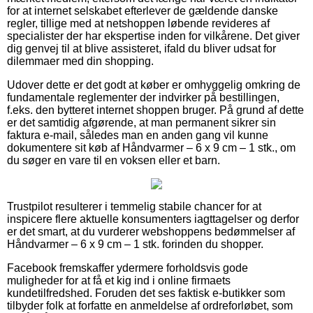
for at internet selskabet efterlever de gældende danske
regler, tillige med at netshoppen løbende revideres af
specialister der har ekspertise inden for vilkårene. Det giver
dig genvej til at blive assisteret, ifald du bliver udsat for
dilemmaer med din shopping.
Udover dette er det godt at køber er omhyggelig omkring de
fundamentale reglementer der indvirker på bestillingen,
f.eks. den bytteret internet shoppen bruger. På grund af dette
er det samtidig afgørende, at man permanent sikrer sin
faktura e-mail, således man en anden gang vil kunne
dokumentere sit køb af Håndvarmer – 6 x 9 cm – 1 stk., om
du søger en vare til en voksen eller et barn.
Trustpilot resulterer i temmelig stabile chancer for at
inspicere flere aktuelle konsumenters iagttagelser og derfor
er det smart, at du vurderer webshoppens bedømmelser af
Håndvarmer – 6 x 9 cm – 1 stk. forinden du shopper.
Facebook fremskaffer ydermere forholdsvis gode
muligheder for at få et kig ind i online firmaets
kundetilfredshed. Foruden det ses faktisk e-butikker som
tilbyder folk at forfatte en anmeldelse af ordreforløbet, som