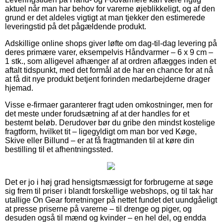
aktuel når man har behov for varerne øjeblikkeligt, og af den
grund er det aldeles vigtigt at man tjekker den estimerede
leveringstid på det pågældende produkt.
Adskillige online shops giver løfte om dag-til-dag levering på
deres primære varer, eksempelvis Håndvarmer – 6 x 9 cm –
1 stk., som alligevel afhænger af at ordren aflægges inden et
aftalt tidspunkt, med det formål at de har en chance for at nå
at få dit nye produkt betjent forinden medarbejderne drager
hjemad.
Visse e-firmaer garanterer fragt uden omkostninger, men for
det meste under forudsætning af at der handles for et
bestemt beløb. Derudover bør du gribe den mindst kostelige
fragtform, hvilket tit – ligegyldigt om man bor ved Køge,
Skive eller Billund – er at få fragtmanden til at køre din
bestilling til et afhentningssted.
Det er jo i høj grad hensigtsmæssigt for forbrugerne at søge
sig frem til priser i blandt forskellige webshops, og til tak har
utallige On Gear forretninger på nettet fundet det uundgåeligt
at presse priserne på varerne – til drenge og piger, og
desuden også til mænd og kvinder – en hel del, og endda