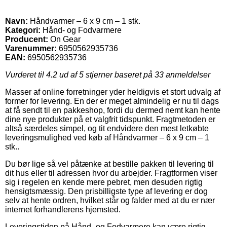
Navn:
Håndvarmer – 6 x 9 cm – 1 stk.
Kategori:
Hånd- og Fodvarmere
Producent:
On Gear
Varenummer:
6950562935736
EAN:
6950562935736
Vurderet til
4.2
ud af 5 stjerner baseret på
33
anmeldelser
Masser af online forretninger yder heldigvis et stort udvalg af
former for levering. En der er meget almindelig er nu til dags
at få sendt til en pakkeshop, fordi du dermed nemt kan hente
dine nye produkter på et valgfrit tidspunkt. Fragtmetoden er
altså særdeles simpel, og tit endvidere den mest letkøbte
leveringsmulighed ved køb af Håndvarmer – 6 x 9 cm – 1
stk..
Du bør lige så vel påtænke at bestille pakken til levering til
dit hus eller til adressen hvor du arbejder. Fragtformen viser
sig i regelen en kende mere pebret, men desuden rigtig
hensigtsmæssig. Den prisbilligste type af levering er dog
selv at hente ordren, hvilket står og falder med at du er nær
internet forhandlerens hjemsted.
Leveringstiden på Hånd- og Fodvarmere kan være rigtig