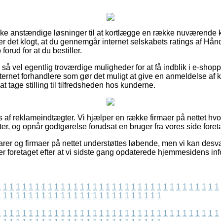
nske anstændige løsninger til at kortlægge en række nuværende
er det klogt, at du gennemgår internet selskabets ratings af Hån
rud for at du bestiller.
å vel egentlig troværdige muligheder for at få indblik i e-shopp
ternet forhandlere som gør det muligt at give en anmeldelse af
t tage stilling til tilfredsheden hos kunderne.
af reklameindtægter. Vi hjælper en række firmaer på nettet hvo
r, og opnår godtgørelse forudsat en bruger fra vores side foret
er og firmaer på nettet understøttes løbende, men vi kan desv
er foretaget efter at vi sidste gang opdaterede hjemmesidens inf
1
1
1
1
1
1
1
1
1
1
1
1
1
1
1
1
1
1
1
1
1
1
1
1
1
1
1
1
1
1
1
1
1
1
1
1
1
1
1
1
1
1
1
1
1
1
1
1
1
1
1
1
1
1
1
1
1
1
1
1
1
1
1
1
1
1
1
1
1
1
1
1
1
1
1
1
1
1
1
1
1
1
1
1
1
1
1
1
1
1
1
1
1
1
1
1