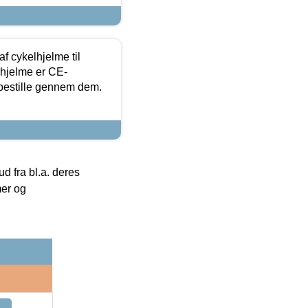
f cykelhjelme til
lhjelme er CE-
 bestille gennem dem.
 fra bl.a. deres
mer og