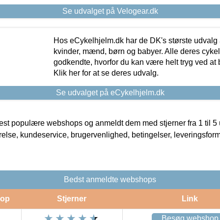
Se udvalget på Velogear.dk
Hos eCykelhjelm.dk har de DK's største udvalg a
kvinder, mænd, børn og babyer. Alle deres cyke
godkendte, hvorfor du kan være helt tryg ved at
Klik her for at se deres udvalg.
Se udvalget på eCykelhjelm.dk
t populære webshops og anmeldt dem med stjerner fra 1 til 5 ud
rrelse, kundeservice, brugervenlighed, betingelser, leveringsfor
Bedst anmeldte webshops
op
Stjerner
Link
Besøg webshop