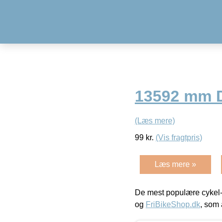
13592 mm D
(Læs mere)
99
kr.
(Vis fragtpris)
Læs mere »
De mest populære cykel-
og
FriBikeShop.dk
, som 