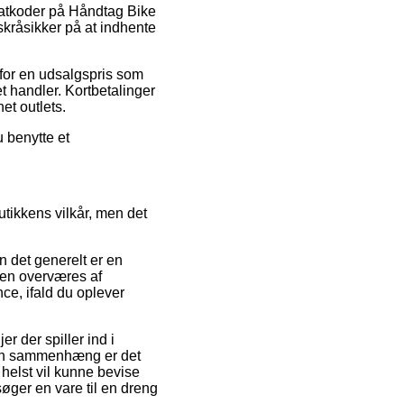
abatkoder på Håndtag Bike
kråsikker på at indhente
 for en udsalgspris som
t handler. Kortbetalinger
et outlets.
u benytte et
tikkens vilkår, men det
 det generelt er en
nden overværes af
ce, ifald du oplever
r der spiller ind i
 den sammenhæng er det
 helst vil kunne bevise
ger en vare til en dreng