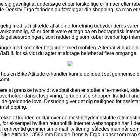
se sig gavnligt at undersøge et par forskellige e-firmaer efter r
 Density Ergo forinden du færdiggør din shopping, så man er s
lig med, at i tilfælde af at en e-forretning udbyder deres varer
verkommelig, så er det tit være et tegn på en bedragerisk interne
 Indsigelsesordningen, som redder dig som køber overfor fup intern
llinger med kort eller betalinger med mobilen. Alternativt burde d
iaBill, for så vidt du agter at afdrage beløbet af flere omgange.
os en Bike Attitude e-handler kunne de ideelt set gennemse bu
somt.
e at granske hvorvidt webbutikken er støttet af e-mærket, siden
 overholder dansk lovgivning, foruden at e-shoppen fra tid til a
il de gældende love. Desuden giver det dig mulighed for assistan
in shopping.
række at kunden er klar over de mest betydningsfulde retningslinje
 for eksempel hvilken returpolitik internet webshoppen har. I
til enhver tid gemmer sin e-mail kvittering, således man når som
 Bike Attitude 13592 mm Double Density Ergo, uanset om man sø