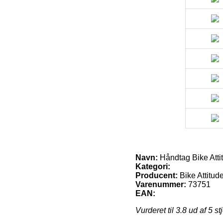
Navn:
Håndtag Bike Att
Kategori:
Producent:
Bike Attitud
Varenummer:
73751
EAN:
Vurderet til
3.8
ud af 5 st