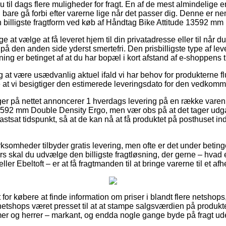
 til dags flere muligheder for fragt. En af de mest almindelige er 
are gå forbi efter varerne lige når det passer dig. Denne er nem
n billigste fragtform ved køb af Håndtag Bike Attitude 13592 m
at vælge at få leveret hjem til din privatadresse eller til når d
 på den anden side yderst smertefri. Den prisbilligste type af lev
ing er betinget af at du har bopæl i kort afstand af e-shoppens t
g at være usædvanlig aktuel ifald vi har behov for produkterne fl
 at vi besigtiger den estimerede leveringsdato for den vedkom
nger på nettet annoncerer 1 hverdags levering på en række var
3592 mm Double Density Ergo, men vær obs på at det tager udga
stsat tidspunkt, så at de kan nå at få produktet på posthuset in
rksomheder tilbyder gratis levering, men ofte er det under betinge
ers skal du udvælge den billigste fragtløsning, der gerne – hvad
er Ebeltoft – er at få fragtmanden til at bringe varerne til et af
for købere at finde information om priser i blandt flere netshops
e netshops været presset til at at stampe salgsværdien på produkte
er og herrer – markant, og endda nogle gange byde på fragt ud