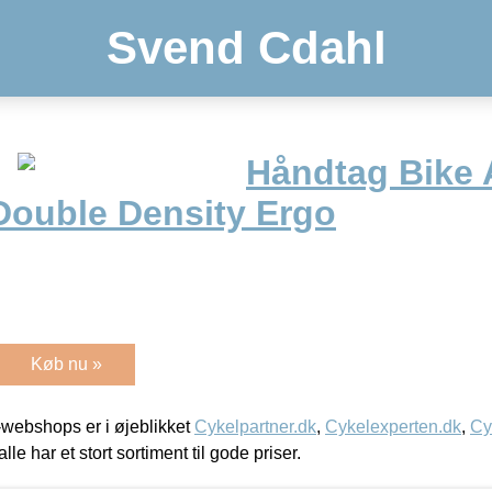
Svend Cdahl
Håndtag Bike 
ouble Density Ergo
Køb nu »
webshops er i øjeblikket
Cykelpartner.dk
,
Cykelexperten.dk
,
Cy
alle har et stort sortiment til gode priser.