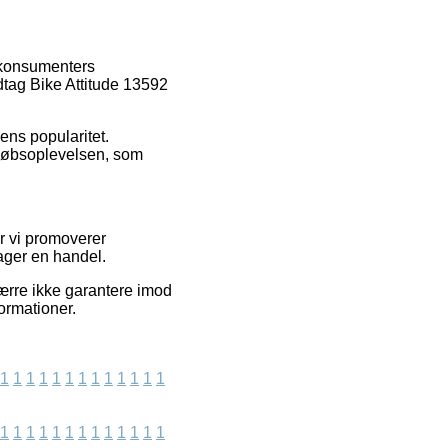
 konsumenters
dtag Bike Attitude 13592
ens popularitet.
 købsoplevelsen, som
r vi promoverer
ager en handel.
ærre ikke garantere imod
ormationer.
1
1
1
1
1
1
1
1
1
1
1
1
1
1
1
1
1
1
1
1
1
1
1
1
1
1