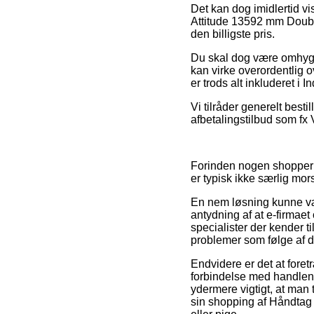
Det kan dog imidlertid vi
Attitude 13592 mm Double
den billigste pris.
Du skal dog være omhygge
kan virke overordentlig o
er trods alt inkluderet i
Vi tilråder generelt besti
afbetalingstilbud som fx V
Forinden nogen shopper h
er typisk ikke særlig mor
En nem løsning kunne vær
antydning af at e-firmaet
specialister der kender t
problemer som følge af d
Endvidere er det at foret
forbindelse med handlen,
ydermere vigtigt, at man 
sin shopping af Håndtag