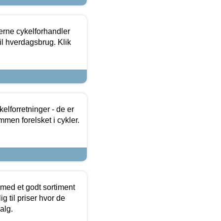
erne cykelforhandler
til hverdagsbrug. Klik
lforretninger - de er
mmen forelsket i cykler.
 med et godt sortiment
g til priser hvor de
alg.