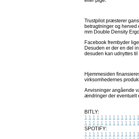
eller pige.
Trustpilot præsterer ga
betragtninger og herved 
mm Double Density Ergo fo
Facebook frembyder lige s
Desuden er der en del in
desuden kan udnyttes til a
Hjemmesiden finansieres 
virksomhedernes produkte
Anvisninger angående var
ændringer der eventuelt 
BITLY:
1
1
1
1
1
1
1
1
1
1
1
1
1
1
1
1
1
1
1
1
1
1
1
1
1
1
SPOTIFY:
1
1
1
1
1
1
1
1
1
1
1
1
1