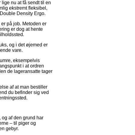
lige nu at få sendt til en
lig ekstremt fleksibel,
m Double Density Ergo.
u er på job. Metoden er
ering er dog at hente
ilholdssted.
uks, og i det øjemed er
mende vare.
enumre, eksempelvis
ngspunkt i at ordren
den de lageransatte tager
lse af at man bestiller
 end du befinder sig ved
hentningssted.
, og af den grund har
rne – til piger og
en gebyr.