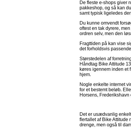
De fleste e-shops giver nu
pakkeshop, og så kan du b
samt typisk ligeledes de
Du kunne omvendt forsøge 
oftest en tak dyrere, men
ordren selv, men den løsn
Fragttiden på kan vise si
det forholdsvis passende
Størstedelen af forretni
Håndtag Bike Attitude 1
køres igennem inden et fa
hjem.
Nogle enkelte internet vi
for et bestemt beløb. Ell
Horsens, Frederikshavn ell
Det er usædvanlig enkelt 
flertallet af Bike Attitud
drenge, men også til dam