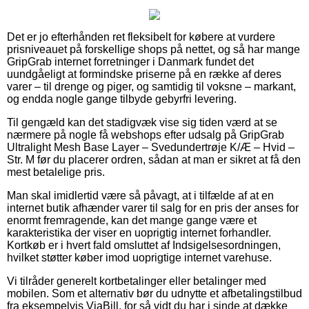
Det er jo efterhånden ret fleksibelt for købere at vurdere
prisniveauet på forskellige shops på nettet, og så har mange
GripGrab internet forretninger i Danmark fundet det
uundgåeligt at formindske priserne på en række af deres
varer – til drenge og piger, og samtidig til voksne – markant,
og endda nogle gange tilbyde gebyrfri levering.
Til gengæld kan det stadigvæk vise sig tiden værd at se
nærmere på nogle få webshops efter udsalg på GripGrab
Ultralight Mesh Base Layer – Svedundertrøje K/Æ – Hvid –
Str. M før du placerer ordren, sådan at man er sikret at få den
mest betalelige pris.
Man skal imidlertid være så påvagt, at i tilfælde af at en
internet butik afhænder varer til salg for en pris der anses for
enormt fremragende, kan det mange gange være et
karakteristika der viser en uoprigtig internet forhandler.
Kortkøb er i hvert fald omsluttet af Indsigelsesordningen,
hvilket støtter køber imod uoprigtige internet varehuse.
Vi tilråder generelt kortbetalinger eller betalinger med
mobilen. Som et alternativ bør du udnytte et afbetalingstilbud
fra eksempelvis ViaBill, for så vidt du har i sinde at dække