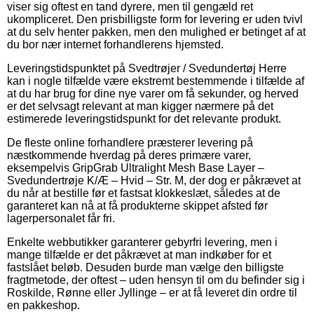
viser sig oftest en tand dyrere, men til gengæld ret
ukompliceret. Den prisbilligste form for levering er uden tvivl
at du selv henter pakken, men den mulighed er betinget af at
du bor nær internet forhandlerens hjemsted.
Leveringstidspunktet på Svedtrøjer / Svedundertøj Herre
kan i nogle tilfælde være ekstremt bestemmende i tilfælde af
at du har brug for dine nye varer om få sekunder, og herved
er det selvsagt relevant at man kigger nærmere på det
estimerede leveringstidspunkt for det relevante produkt.
De fleste online forhandlere præsterer levering på
næstkommende hverdag på deres primære varer,
eksempelvis GripGrab Ultralight Mesh Base Layer –
Svedundertrøje K/Æ – Hvid – Str. M, der dog er påkrævet at
du når at bestille før et fastsat klokkeslæt, således at de
garanteret kan nå at få produkterne skippet afsted før
lagerpersonalet får fri.
Enkelte webbutikker garanterer gebyrfri levering, men i
mange tilfælde er det påkrævet at man indkøber for et
fastslået beløb. Desuden burde man vælge den billigste
fragtmetode, der oftest – uden hensyn til om du befinder sig i
Roskilde, Rønne eller Jyllinge – er at få leveret din ordre til
en pakkeshop.