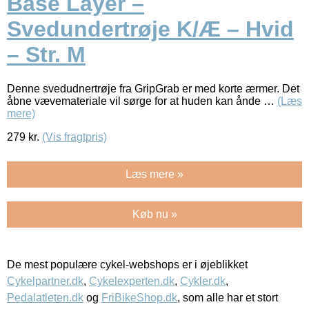
Base Layer –
Svedundertrøje K/Æ – Hvid
– Str. M
Denne svedudnertrøje fra GripGrab er med korte ærmer. Det
åbne vævemateriale vil sørge for at huden kan ånde …
(Læs
mere)
279
kr.
(Vis fragtpris)
Læs mere »
Køb nu »
De mest populære cykel-webshops er i øjeblikket
Cykelpartner.dk
,
Cykelexperten.dk
,
Cykler.dk
,
Pedalatleten.dk
og
FriBikeShop.dk
, som alle har et stort