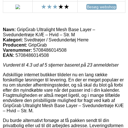
Besøg webshop
Navn:
GripGrab Ultralight Mesh Base Layer –
Svedundertrøje K/Æ – Hvid – Str. M
Kategori:
Svedtrøjer / Svedundertøj Herre
Producent:
GripGrab
Varenummer:
5708486014508
EAN:
5708486014508
Vurderet til
4.3
ud af 5 stjerner baseret på
23
anmeldelser
Adskillige internet butikker tildeler nu en lang række
forskellige løsninger til levering. En der er meget populær er
nu om stunder afhentningssteder, og så skal du blot gå forbi
efter din nyindkøbte vare når det passer ind i din kalender.
Fragtmuligheden er altså meget ligetil, og i mange tilfælde
endvidere den prisbilligste mulighed for fragt ved køb af
GripGrab Ultralight Mesh Base Layer – Svedundertrøje K/Æ
– Hvid – Str. M.
Du burde alternativt forsøge at få pakken sendt til din
privatbolig eller ud til dit arbejdes adresse. Leveringsformen