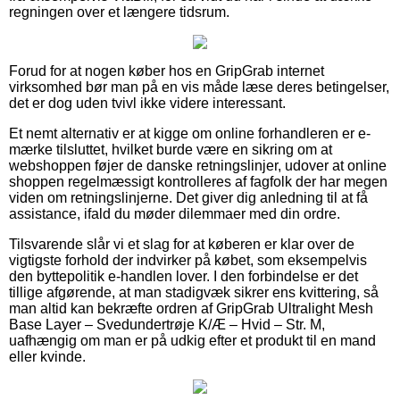
regningen over et længere tidsrum.
Forud for at nogen køber hos en GripGrab internet
virksomhed bør man på en vis måde læse deres betingelser,
det er dog uden tvivl ikke videre interessant.
Et nemt alternativ er at kigge om online forhandleren er e-
mærke tilsluttet, hvilket burde være en sikring om at
webshoppen føjer de danske retningslinjer, udover at online
shoppen regelmæssigt kontrolleres af fagfolk der har megen
viden om retningslinjerne. Det giver dig anledning til at få
assistance, ifald du møder dilemmaer med din ordre.
Tilsvarende slår vi et slag for at køberen er klar over de
vigtigste forhold der indvirker på købet, som eksempelvis
den byttepolitik e-handlen lover. I den forbindelse er det
tillige afgørende, at man stadigvæk sikrer ens kvittering, så
man altid kan bekræfte ordren af GripGrab Ultralight Mesh
Base Layer – Svedundertrøje K/Æ – Hvid – Str. M,
uafhængig om man er på udkig efter et produkt til en mand
eller kvinde.