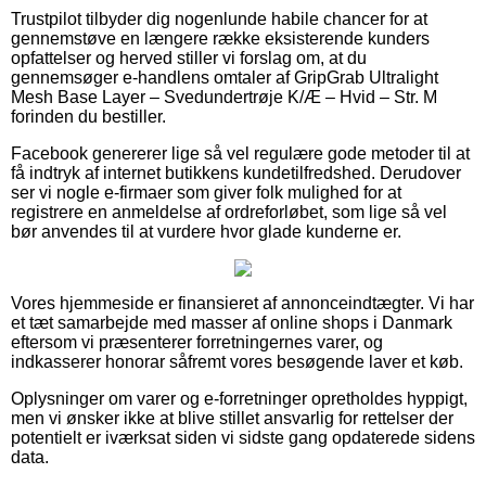
Trustpilot tilbyder dig nogenlunde habile chancer for at
gennemstøve en længere række eksisterende kunders
opfattelser og herved stiller vi forslag om, at du
gennemsøger e-handlens omtaler af GripGrab Ultralight
Mesh Base Layer – Svedundertrøje K/Æ – Hvid – Str. M
forinden du bestiller.
Facebook genererer lige så vel regulære gode metoder til at
få indtryk af internet butikkens kundetilfredshed. Derudover
ser vi nogle e-firmaer som giver folk mulighed for at
registrere en anmeldelse af ordreforløbet, som lige så vel
bør anvendes til at vurdere hvor glade kunderne er.
Vores hjemmeside er finansieret af annonceindtægter. Vi har
et tæt samarbejde med masser af online shops i Danmark
eftersom vi præsenterer forretningernes varer, og
indkasserer honorar såfremt vores besøgende laver et køb.
Oplysninger om varer og e-forretninger opretholdes hyppigt,
men vi ønsker ikke at blive stillet ansvarlig for rettelser der
potentielt er iværksat siden vi sidste gang opdaterede sidens
data.