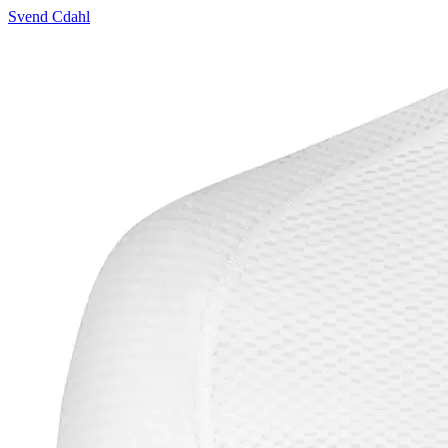
Svend Cdahl