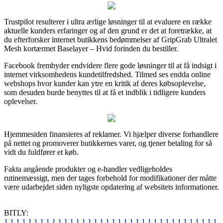
Trustpilot resulterer i ultra ærlige løsninger til at evaluere en række
aktuelle kunders erfaringer og af den grund er det at foretrække, at
du efterforsker internet butikkens bedømmelser af GripGrab Ultralet
Mesh kortærmet Baselayer – Hvid forinden du bestiller.
Facebook frembyder endvidere flere gode løsninger til at få indsigt i
internet virksomhedens kundetilfredshed. Tilmed ses endda online
webshops hvor kunder kan ytre en kritik af deres købsoplevelse,
som desuden burde benyttes til at få et indblik i tidligere kunders
oplevelser.
Hjemmesiden finansieres af reklamer. Vi hjælper diverse forhandlere
på nettet og promoverer butikkernes varer, og tjener betaling for så
vidt du fuldfører et køb.
Fakta angående produkter og e-handler vedligeholdes
rutinemæssigt, men der tages forbehold for modifikationer der måtte
være udarbejdet siden nyligste opdatering af websitets informationer.
BITLY:
1
1
1
1
1
1
1
1
1
1
1
1
1
1
1
1
1
1
1
1
1
1
1
1
1
1
1
1
1
1
1
1
1
1
1
1