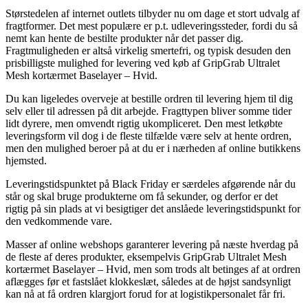
Størstedelen af internet outlets tilbyder nu om dage et stort udvalg af
fragtformer. Det mest populære er p.t. udleveringssteder, fordi du så
nemt kan hente de bestilte produkter når det passer dig.
Fragtmuligheden er altså virkelig smertefri, og typisk desuden den
prisbilligste mulighed for levering ved køb af GripGrab Ultralet
Mesh kortærmet Baselayer – Hvid.
Du kan ligeledes overveje at bestille ordren til levering hjem til dig
selv eller til adressen på dit arbejde. Fragttypen bliver somme tider
lidt dyrere, men omvendt rigtig ukompliceret. Den mest letkøbte
leveringsform vil dog i de fleste tilfælde være selv at hente ordren,
men den mulighed beroer på at du er i nærheden af online butikkens
hjemsted.
Leveringstidspunktet på Black Friday er særdeles afgørende når du
står og skal bruge produkterne om få sekunder, og derfor er det
rigtig på sin plads at vi besigtiger det anslåede leveringstidspunkt for
den vedkommende vare.
Masser af online webshops garanterer levering på næste hverdag på
de fleste af deres produkter, eksempelvis GripGrab Ultralet Mesh
kortærmet Baselayer – Hvid, men som trods alt betinges af at ordren
aflægges før et fastslået klokkeslæt, således at de højst sandsynligt
kan nå at få ordren klargjort forud for at logistikpersonalet får fri.