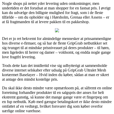
Nogle shops på nettet yder levering uden omkostninger, men
undertiden er det forudsat at man shopper for en fastsat pris. I øvrigt
kan du udvælge den billigste mulighed for fragt, som i de fleste
tilfælde – om du opholder sig i Hørsholm, Grenaa eller Assens – er
at få fragtmanden til at levere pakken til en pakkeshop.
Det er jo ret bekvemt for almindelige mennesker at prissammenligne
hos diverse e-firmaer, og så har de fleste GripGrab netbutikker set
sig tvunget til at mindske prisniveauet på deres produkter – til børn,
men ligeledes til herrer og damer – voldsomt, og endda nogle gange
love fragtfri levering.
Trods dette kan det imidlertid vise sig udbytterigt at sammenholde
diverse internet selskaber efter udsalg på GripGrab Ultralet Mesh
kortærmet Baselayer – Hvid inden du køber, sådan at man er sikret
at antage den mindst kostelige pris.
Du skal ikke desto mindre være opmærksom på, at såfremt en online
forretning forhandler produkter til en salgspris der anses for helt
ekstremt gunstig, så kunne det mange gange være et fingerpeg om
en fup netbutik. Køb med gængse betalingskort er ikke desto mindre
omfattet af en vedtægt, hvilket forsvarer dig som køber overfor
uærlige online varehuse.