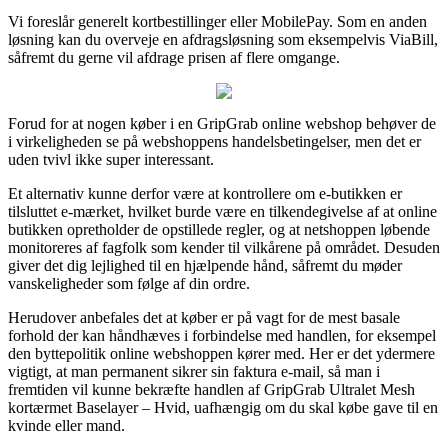
Vi foreslår generelt kortbestillinger eller MobilePay. Som en anden
løsning kan du overveje en afdragsløsning som eksempelvis ViaBill,
såfremt du gerne vil afdrage prisen af flere omgange.
Forud for at nogen køber i en GripGrab online webshop behøver de
i virkeligheden se på webshoppens handelsbetingelser, men det er
uden tvivl ikke super interessant.
Et alternativ kunne derfor være at kontrollere om e-butikken er
tilsluttet e-mærket, hvilket burde være en tilkendegivelse af at online
butikken opretholder de opstillede regler, og at netshoppen løbende
monitoreres af fagfolk som kender til vilkårene på området. Desuden
giver det dig lejlighed til en hjælpende hånd, såfremt du møder
vanskeligheder som følge af din ordre.
Herudover anbefales det at køber er på vagt for de mest basale
forhold der kan håndhæves i forbindelse med handlen, for eksempel
den byttepolitik online webshoppen kører med. Her er det ydermere
vigtigt, at man permanent sikrer sin faktura e-mail, så man i
fremtiden vil kunne bekræfte handlen af GripGrab Ultralet Mesh
kortærmet Baselayer – Hvid, uafhængig om du skal købe gave til en
kvinde eller mand.