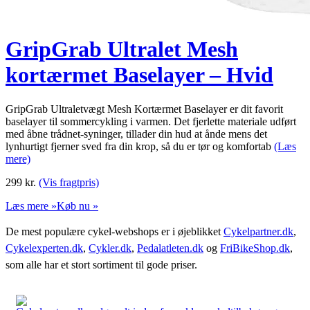
GripGrab Ultralet Mesh
kortærmet Baselayer – Hvid
GripGrab Ultraletvægt Mesh Kortærmet Baselayer er dit favorit
baselayer til sommercykling i varmen. Det fjerlette materiale udført
med åbne trådnet-syninger, tillader din hud at ånde mens det
lynhurtigt fjerner sved fra din krop, så du er tør og komfortab
(Læs
mere)
299
kr.
(Vis fragtpris)
Læs mere »
Køb nu »
De mest populære cykel-webshops er i øjeblikket
Cykelpartner.dk
,
Cykelexperten.dk
,
Cykler.dk
,
Pedalatleten.dk
og
FriBikeShop.dk
,
som alle har et stort sortiment til gode priser.