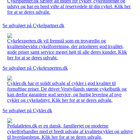
Cykelpartner.dk sælger alt inden for cykler, cykeltilbehør og
udstyr og har en bred vifte af reservedele til din cykel. Klik her
for at se deres udvalg.
Se udvalget på Cykelpartner.dk
Cykelexperten.dk vil fremstå som en troværdig og
kvalitetsbevidst cykelforretning, der prioriterer god kvalitet,
gode priser samt service meget højt til alle deres kunder. Klik
her for at se deres udvalg.
Se udvalget på Cykelexperten.dk
Cykler.dk har et solidt udvalg af cykler i god kvalitet til
fornuftige priser. De driver Vestjyllands største cykelbutik og
kan derfor garantere god service, og hurtig levering af nye
cykler og cykeludstyr. Klik her for at se deres udvalg.
Se udvalget på Cykler.dk
Pedalatleten.dk er en dansk, familieejet og moderne
cykelforhandler med et bredt udvalg af kvalitetscykler og udstyr
til hverdagsbrug. Klik her for at se deres udvalg.