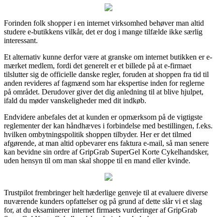
Forinden folk shopper i en internet virksomhed behøver man altid
studere e-butikkens vilkår, det er dog i mange tilfælde ikke særlig
interessant.
Et alternativ kunne derfor være at granske om internet butikken er e-
mærket medlem, fordi det generelt er et billede på at e-firmaet
tilslutter sig de officielle danske regler, foruden at shoppen fra tid til
anden revideres af fagmænd som har ekspertise inden for reglerne
på området. Derudover giver det dig anledning til at blive hjulpet,
ifald du møder vanskeligheder med dit indkøb.
Endvidere anbefales det at kunden er opmærksom på de vigtigste
reglementer der kan håndhæves i forbindelse med bestillingen, f.eks.
hvilken ombytningspolitik shoppen tilbyder. Her er det tilmed
afgørende, at man altid opbevarer ens faktura e-mail, så man senere
kan bevidne sin ordre af GripGrab SuperGel Korte Cykelhandsker,
uden hensyn til om man skal shoppe til en mand eller kvinde.
Trustpilot frembringer helt hæderlige genveje til at evaluere diverse
nuværende kunders opfattelser og på grund af dette slår vi et slag
for, at du eksaminerer internet firmaets vurderinger af GripGrab