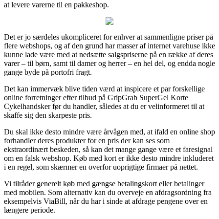
at levere varerne til en pakkeshop.
Det er jo særdeles ukompliceret for enhver at sammenligne priser på
flere webshops, og af den grund har masser af internet varehuse ikke
kunne lade være med at nedsætte salgspriserne på en række af deres
varer – til børn, samt til damer og herrer – en hel del, og endda nogle
gange byde på portofri fragt.
Det kan immervæk blive tiden værd at inspicere et par forskellige
online forretninger efter tilbud på GripGrab SuperGel Korte
Cykelhandsker før du handler, således at du er velinformeret til at
skaffe sig den skarpeste pris.
Du skal ikke desto mindre være årvågen med, at ifald en online shop
forhandler deres produkter for en pris der kan ses som
ekstraordinært beskeden, så kan det mange gange være et faresignal
om en falsk webshop. Køb med kort er ikke desto mindre inkluderet
i en regel, som skærmer en overfor uoprigtige firmaer på nettet.
Vi tilråder generelt køb med gængse betalingskort eller betalinger
med mobilen. Som alternativ kan du overveje en afdragsordning fra
eksempelvis ViaBill, når du har i sinde at afdrage pengene over en
længere periode.