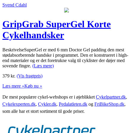
Svend Cdahl
GripGrab SuperGel Korte
Cykelhandsker
BeskrivelseSuperGel er med 6 mm Doctor Gel padding den mest
stødabsorberende handske i programmet. Den er konstrueret i high-
end materialer og er det foretrukne valg til cyklister der døjer med
sovende fingre.
(Læs mere)
379
kr.
(Vis fragtpris)
Læs mere »
Køb nu »
De mest populære cykel-webshops er i øjeblikket
Cykelpartner.dk
,
Cykelexperten.dk
,
Cykler.dk
,
Pedalatleten.dk
og
FriBikeShop.dk
,
som alle har et stort sortiment til gode priser.