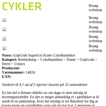
Besøg
webshop
Besøg
webshop
Besøg
webshop
Besøg
webshop
Besøg
webshop
Navn:
GripGrab SuperGel Korte Cykelhandsker
Kategori:
Beklædning > Cykelhandsker > Dame > GripGrab >
Herre > Unisex
Producent:
Varenummer:
14824
EAN:
Vurderet til
4.1
ud af 5 stjerner baseret på
32
anmeldelser
En hel del e-firmaer tildeler nu om dage et stort udvalg af
leveringsmodeller. En der er meget almindelig er i øjeblikket at få
sendt til en pakkeshop, hvor det nemlig er ret fleksibelt for dig at
kunne hente de nyindkøbte varer når du har lyst. Løsningen er