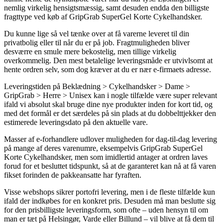
nemlig virkelig hensigtsmæssig, samt desuden endda den billigste
fragttype ved køb af GripGrab SuperGel Korte Cykelhandsker.
Du kunne lige så vel tænke over at få varerne leveret til din
privatbolig eller til når du er på job. Fragtmuligheden bliver
desværre en smule mere bekostelig, men tillige virkelig
overkommelig. Den mest betalelige leveringsmåde er utvivlsomt at
hente ordren selv, som dog kræver at du er nær e-firmaets adresse.
Leveringstiden på Beklædning > Cykelhandsker > Dame >
GripGrab > Herre > Unisex kan i nogle tilfælde være super relevant
ifald vi absolut skal bruge dine nye produkter inden for kort tid, og
med det formål er det særdeles på sin plads at du dobbelttjekker den
estimerede leveringsdato på den aktuelle vare.
Masser af e-forhandlere udlover muligheden for dag-til-dag levering
på mange af deres varenumre, eksempelvis GripGrab SuperGel
Korte Cykelhandsker, men som imidlertid antager at ordren laves
forud for et besluttet tidspunkt, så at de garanteret kan nå at få varen
fikset forinden de pakkeansatte har fyraften.
Visse webshops sikrer portofri levering, men i de fleste tilfælde kun
ifald der indkøbes for en konkret pris. Desuden må man beslutte sig
for den prisbilligste leveringsform, som ofte – uden hensyn til om
man er tæt på Helsingør, Varde eller Billund – vil blive at få dem til