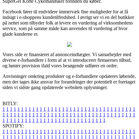
SuperGel Korte Cykelhandsker forinden du køber.
Facebook fører til endvidere immervæk fine muligheder for at få
indsigt i e-shoppens kundetilfredshed. I øvrigt ser vi en del butikker
på nettet som tilbyder folk at levere en vurdering af virksomhedens
service, som på samme måde kan anvendes til vurdering af hvor
glade kunderne er.
Vores side er finansieret af annonceindtægter. Vi samarbejder med
diverse e-forhandlere i form af at vi introducerer firmaernes tilbud,
og høster provision ifald vores besøgende udfører en ordre.
Anvisninger omkring produkter og e-forhandlere opdateres løbende,
men der tages ikke ansvar for forandringer der potentielt er foretaget
siden vi sidste gang opdaterede websitets oplysninger.
BITLY:
1
1
1
1
1
1
1
1
1
1
1
1
1
1
1
1
1
1
1
1
1
1
1
1
1
1
1
1
1
1
1
1
1
1
1
1
1
1
1
1
1
1
1
1
1
1
1
1
1
1
1
1
1
1
1
1
1
1
1
1
1
1
1
1
1
1
1
1
1
1
1
1
1
1
1
1
1
1
1
1
1
1
1
1
1
1
1
1
1
1
1
1
1
1
1
1
1
1
1
1
SPOTIFY:
1
1
1
1
1
1
1
1
1
1
1
1
1
1
1
1
1
1
1
1
1
1
1
1
1
1
1
1
1
1
1
1
1
1
1
1
1
1
1
1
1
1
1
1
1
1
1
1
1
1
1
1
1
1
1
1
1
1
1
1
1
1
1
1
1
1
1
1
1
1
1
1