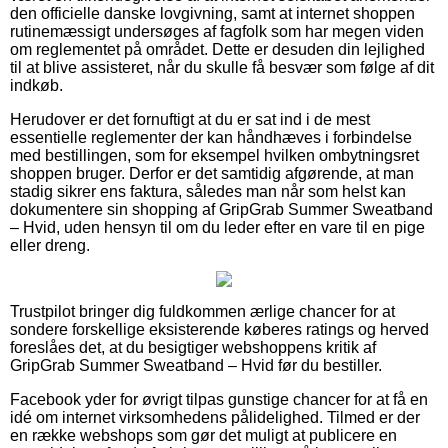
den officielle danske lovgivning, samt at internet shoppen
rutinemæssigt undersøges af fagfolk som har megen viden
om reglementet på området. Dette er desuden din lejlighed
til at blive assisteret, når du skulle få besvær som følge af dit
indkøb.
Herudover er det fornuftigt at du er sat ind i de mest
essentielle reglementer der kan håndhæves i forbindelse
med bestillingen, som for eksempel hvilken ombytningsret
shoppen bruger. Derfor er det samtidig afgørende, at man
stadig sikrer ens faktura, således man når som helst kan
dokumentere sin shopping af GripGrab Summer Sweatband
– Hvid, uden hensyn til om du leder efter en vare til en pige
eller dreng.
Trustpilot bringer dig fuldkommen ærlige chancer for at
sondere forskellige eksisterende køberes ratings og herved
foreslåes det, at du besigtiger webshoppens kritik af
GripGrab Summer Sweatband – Hvid før du bestiller.
Facebook yder for øvrigt tilpas gunstige chancer for at få en
idé om internet virksomhedens pålidelighed. Tilmed er der
en række webshops som gør det muligt at publicere en