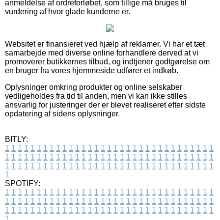
anmeldelse af ordreforløbet, som tillige må bruges til
vurdering af hvor glade kunderne er.
Websitet er finansieret ved hjælp af reklamer. Vi har et tæt
samarbejde med diverse online forhandlere derved at vi
promoverer butikkernes tilbud, og indtjener godtgørelse om
en bruger fra vores hjemmeside udfører et indkøb.
Oplysninger omkring produkter og online selskaber
vedligeholdes fra tid til anden, men vi kan ikke stilles
ansvarlig for justeringer der er blevet realiseret efter sidste
opdatering af sidens oplysninger.
BITLY:
1
1
1
1
1
1
1
1
1
1
1
1
1
1
1
1
1
1
1
1
1
1
1
1
1
1
1
1
1
1
1
1
1
1
1
1
1
1
1
1
1
1
1
1
1
1
1
1
1
1
1
1
1
1
1
1
1
1
1
1
1
1
1
1
1
1
1
1
1
1
1
1
1
1
1
1
1
1
1
1
1
1
1
1
1
1
1
1
1
1
1
1
1
1
1
1
1
1
1
1
SPOTIFY:
1
1
1
1
1
1
1
1
1
1
1
1
1
1
1
1
1
1
1
1
1
1
1
1
1
1
1
1
1
1
1
1
1
1
1
1
1
1
1
1
1
1
1
1
1
1
1
1
1
1
1
1
1
1
1
1
1
1
1
1
1
1
1
1
1
1
1
1
1
1
1
1
1
1
1
1
1
1
1
1
1
1
1
1
1
1
1
1
1
1
1
1
1
1
1
1
1
1
1
1