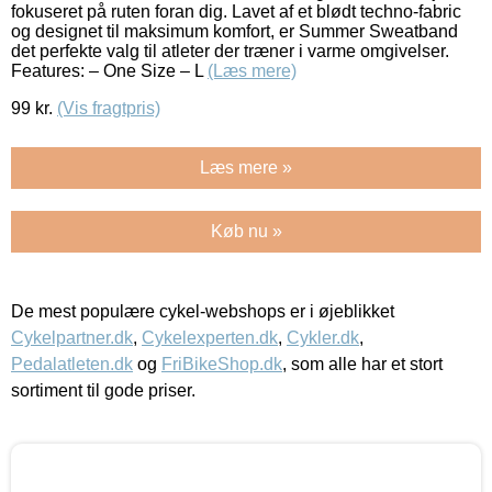
fokuseret på ruten foran dig. Lavet af et blødt techno-fabric
og designet til maksimum komfort, er Summer Sweatband
det perfekte valg til atleter der træner i varme omgivelser.
Features: – One Size – L
(Læs mere)
99
kr.
(Vis fragtpris)
Læs mere »
Køb nu »
De mest populære cykel-webshops er i øjeblikket
Cykelpartner.dk
,
Cykelexperten.dk
,
Cykler.dk
,
Pedalatleten.dk
og
FriBikeShop.dk
, som alle har et stort
sortiment til gode priser.