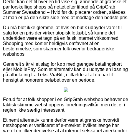
Derfor kan det til hver en tid vise sig lønnende at granske et
par forskellige shops på nettet efter tilbud på GripGrab
Summer Sweatband – Hvid før du placerer ordren, således
at man er på den sikre side med at modtage den bedste pris.
Du må blot ikke glemme, at hvis en butik udbyder varer til
salg for en pris der virker utopisk letkøbt, så kunne det
undertiden være et tegn på en falsk internet virksomhed.
Shopping med kort er heldigvis omfavnet af en
bestemmelse, som skærmer folk overfor bedrageriske
webshops.
Generelt slår vi et slag for køb med gængse betalingskort
eller MobilePay. Som et alternativ kan du udnytte en løsning
på afbetaling fra f.eks. ViaBill, i tilfælde af at du har til
hensigt at honorere beløbet over en periode.
Forud for at folk shopper i en GripGrab webshop behøver de
faktisk skimme webshoppens forretningsvilkår, men det er i
reglen ikke særlig interessant.
Et nemt alternativ kunne derfor være at granske hvorvidt
netshoppen er verificeret af e-mærket, hvilket længe har
været en tilkendegivelse af at internet selskabet anerkender