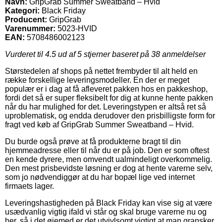
Navn:
GripGrab Summer Sweatband – Hvid
Kategori:
Black Friday
Producent:
GripGrab
Varenummer:
5023-HVID
EAN:
5708486002123
Vurderet til
4.5
ud af 5 stjerner baseret på
38
anmeldelser
Størstedelen af shops på nettet frembyder til alt held en
række forskellige leveringsmodeller. En der er meget
populær er i dag at få afleveret pakken hos en pakkeshop,
fordi det så er super fleksibelt for dig at kunne hente pakken
når du har mulighed for det. Leveringstypen er altså ret så
uproblematisk, og endda derudover den prisbilligste form for
fragt ved køb af GripGrab Summer Sweatband – Hvid.
Du burde også prøve at få produkterne bragt til din
hjemmeadresse eller til når du er på job. Den er som oftest
en kende dyrere, men omvendt ualmindeligt overkommelig.
Den mest prisbevidste løsning er dog at hente varerne selv,
som jo nødvendiggør at du har bopæl lige ved internet
firmaets lager.
Leveringshastigheden på Black Friday kan vise sig at være
usædvanlig vigtig ifald vi står og skal bruge varerne nu og
her, så i det øjemed er det utvivlsomt vigtigt at man gransker