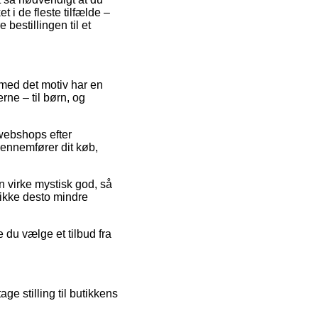
 i de fleste tilfælde –
 bestillingen til et
g med det motiv har en
ne – til børn, og
 webshops efter
ennemfører dit køb,
n virke mystisk god, så
 ikke desto mindre
e du vælge et tilbud fra
ge stilling til butikkens