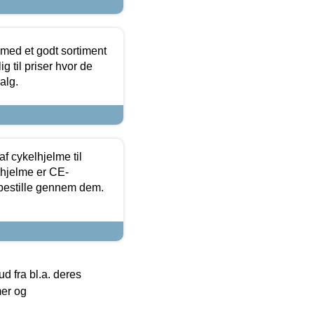
 med et godt sortiment
g til priser hvor de
alg.
f cykelhjelme til
lhjelme er CE-
 bestille gennem dem.
 fra bl.a. deres
mer og