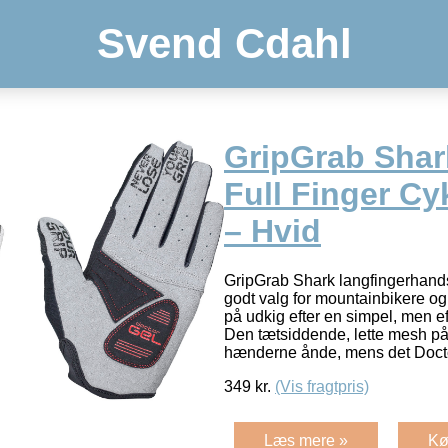
Svend Cdahl
GripGrab Sha
Full Finger C
– Hvid
GripGrab Shark langfingerhands
godt valg for mountainbikere og 
på udkig efter en simpel, men 
Den tætsiddende, lette mesh p
hænderne ånde, mens det Doct
349
kr.
(Vis fragtpris)
Læs mere »
Kø