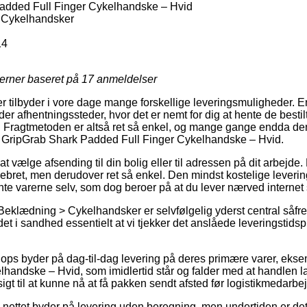
added Full Finger Cykelhandske – Hvid
 Cykelhandsker
14
jerner baseret på
17
anmeldelser
er tilbyder i vore dage mange forskellige leveringsmuligheder. 
er afhentningssteder, hvor det er nemt for dig at hente de bestil
r. Fragtmetoden er altså ret så enkel, og mange gange endda de
f GripGrab Shark Padded Full Finger Cykelhandske – Hvid.
at vælge afsending til din bolig eller til adressen på dit arbejde
ebret, men derudover ret så enkel. Den mindst kostelige leverin
hente varerne selv, som dog beroer på at du lever nærved interne
Beklædning > Cykelhandsker er selvfølgelig yderst central såfre
 det i sandhed essentielt at vi tjekker det anslåede leveringstid
ops byder på dag-til-dag levering på deres primære varer, eks
andske – Hvid, som imidlertid står og falder med at handlen lav
igt til at kunne nå at få pakken sendt afsted før logistikmedarb
på nettet byder på levering uden beregning, men undertiden er de