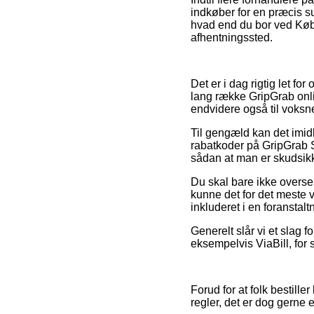
indkøber for en præcis su
hvad end du bor ved Københ
afhentningssted.
Det er i dag rigtig let f
lang række GripGrab onli
endvidere også til voksn
Til gengæld kan det imidl
rabatkoder på GripGrab S
sådan at man er skudsikker
Du skal bare ikke overse,
kunne det for det meste 
inkluderet i en foranstalt
Generelt slår vi et slag f
eksempelvis ViaBill, for s
Forud for at folk bestill
regler, det er dog gerne 