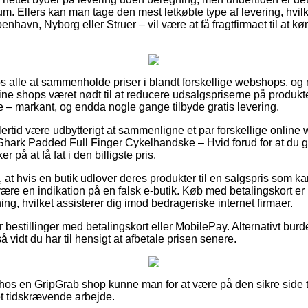
m. Ellers kan man tage den mest letkøbte type af levering, hvilket
avn, Nyborg eller Struer – vil være at få fragtfirmaet til at køre
or os alle at sammenholde priser i blandt forskellige webshops, o
ne shops været nødt til at reducere udsalgspriserne på produkter
e – markant, og endda nogle gange tilbyde gratis levering.
ertid være udbytterigt at sammenligne et par forskellige online
hark Padded Full Finger Cykelhandske – Hvid forud for at du g
 på at få fat i den billigste pris.
 at hvis en butik udlover deres produkter til en salgspris som ka
være en indikation på en falsk e-butik. Køb med betalingskort er
ning, hvilket assisterer dig imod bedrageriske internet firmaer.
or bestillinger med betalingskort eller MobilePay. Alternativt burd
å vidt du har til hensigt at afbetale prisen senere.
er hos en GripGrab shop kunne man for at være på den sikre side ta
et tidskrævende arbejde.