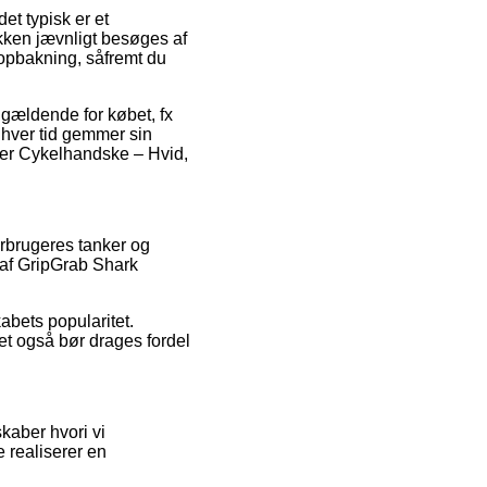
et typisk er et
kken jævnligt besøges af
 opbakning, såfremt du
gældende for købet, fx
 enhver tid gemmer sin
ger Cykelhandske – Hvid,
forbrugeres tanker og
 af GripGrab Shark
abets popularitet.
et også bør drages fordel
kaber hvori vi
e realiserer en