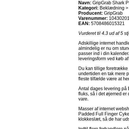
Navn:
GripGrab Shark P
Kategori:
Beklædning >
Producent:
GripGrab
Varenummer:
1043020
EAN:
5708486015321
Vurderet til
4.3
ud af 5 st
Adskillige internet handl
almindelig er nu om stund
passer ind i din kalende
leveringsform ved køb a
Du kan tillige foretrække 
undertiden en tak mere p
fleste tilfælde være at 
Antal dages levering på 
fluks, så i det øjemed er
vare.
Masser af internet websh
Padded Full Finger Cykelh
klokkeslæt, så de har uds
Indtil flere forhandlere 