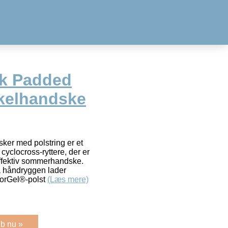
rk Padded
ykelhandske
ker med polstring er et
cyclocross-ryttere, der er
effektiv sommerhandske.
å håndryggen lader
orGel®-polst
(Læs mere)
b nu »