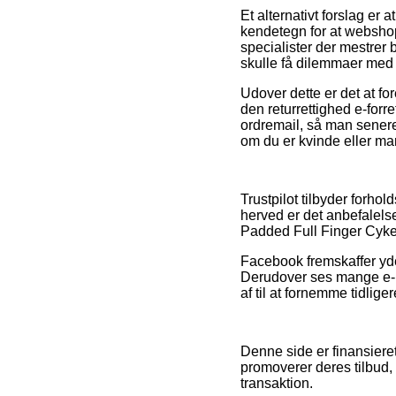
Et alternativt forslag er
kendetegn for at webshop
specialister der mestrer
skulle få dilemmaer med 
Udover dette er det at f
den returrettighed e-forret
ordremail, så man sener
om du er kvinde eller ma
Trustpilot tilbyder forhol
herved er det anbefalels
Padded Full Finger Cyke
Facebook fremskaffer yde
Derudover ses mange e-bu
af til at fornemme tidlige
Denne side er finansiere
promoverer deres tilbud, 
transaktion.