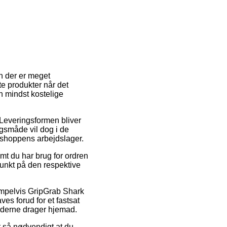
En der er meget
te produkter når det
n mindst kostelige
. Leveringsformen bliver
gsmåde vil dog i de
t shoppens arbejdslager.
mt du har brug for ordren
spunkt på den respektive
empelvis GripGrab Shark
es forud for et fastsat
ejderne drager hjemad.
t så nødvendigt at du