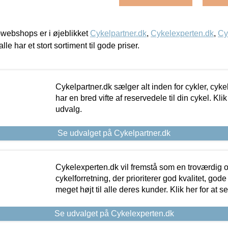
webshops er i øjeblikket
Cykelpartner.dk
,
Cykelexperten.dk
,
Cy
alle har et stort sortiment til gode priser.
Cykelpartner.dk sælger alt inden for cykler, cyke
har en bred vifte af reservedele til din cykel. Klik
udvalg.
Se udvalget på Cykelpartner.dk
Cykelexperten.dk vil fremstå som en troværdig o
cykelforretning, der prioriterer god kvalitet, god
meget højt til alle deres kunder. Klik her for at s
Se udvalget på Cykelexperten.dk