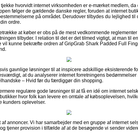
 at tjekke hvorvidt internet virksomheden er e-mærket medlem, da d
pen følger de gældende danske regler, foruden at internet buti
 bestemmelserne på området. Derudover tilbydes du lejlighed til
din ordre.
oretrække at køber er obs på de mest vedkommende reglementer 
ningen tilbyder. I relation til det er det tilmed vigtigt, at man til
e vil kunne bekræfte ordren af GripGrab Shark Padded Full Fin
nd.
dsvis gavnlige løsninger til at inspicere adskillige eksisterende 
esværdigt, at du analyserer internet forretningens bedømmelser
lhandske – Hvid før du færdiggør din shopping.
rmere regulære gode løsninger til at få en idé om internet selsk
tikker hvor folk kan levere en omtale af købsoplevelsen, hvilk
re kunders oplevelser.
t af annoncer. Vi har samarbejder med en gruppe af internet sels
og tjener provision i tilfælde af at de besøgende vi sender vider