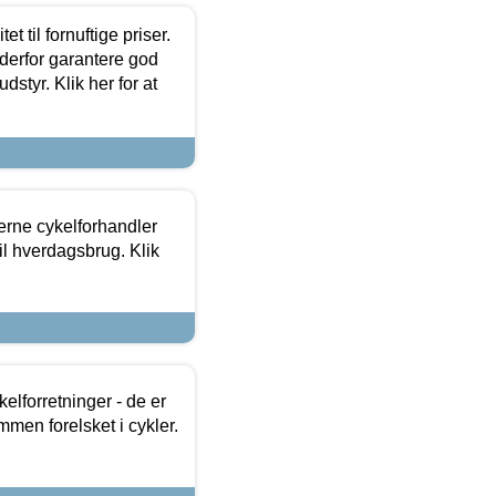
et til fornuftige priser.
 derfor garantere god
dstyr. Klik her for at
erne cykelforhandler
til hverdagsbrug. Klik
lforretninger - de er
mmen forelsket i cykler.