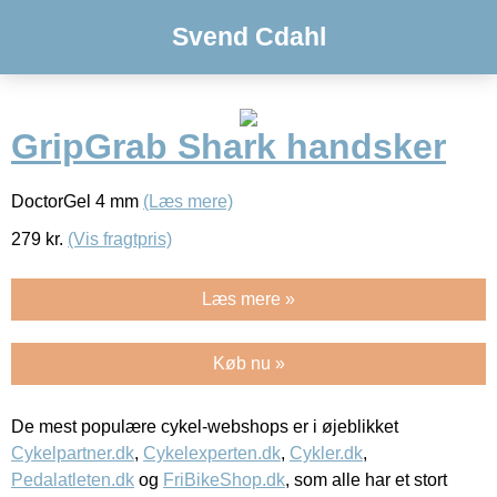
Svend Cdahl
GripGrab Shark handsker
DoctorGel 4 mm
(Læs mere)
279
kr.
(Vis fragtpris)
Læs mere »
Køb nu »
De mest populære cykel-webshops er i øjeblikket
Cykelpartner.dk
,
Cykelexperten.dk
,
Cykler.dk
,
Pedalatleten.dk
og
FriBikeShop.dk
, som alle har et stort