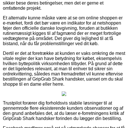
sikker bese deres betingelser, men det er gerne et
omfattende projekt.
Et alternativ kunne måske være at se om online shoppen er
e-mærket, fordi det bør være en indikator for at netshoppen
føjer den officielle danske lovgivning, foruden at butikken
rutinemæssigt kigges til af fagmænd der er meget fortrolige
vedtægterne på området. Det giver dig lejlighed til at få
bistand, når du får problemstillinger ved dit køb.
Dertil er det at foretrække at kunden er vaks omkring de mest
vitale regler der kan have betydning for købet, eksempelvis
hvilken byttepolitik virksomheden tilbyder. På grund af dette
er det ligeledes relevant, at man til enhver tid sikrer sin
ordrekvittering, således man fremadrettet vil kunne eftervise
bestillingen af GripGrab Shark handsker, uanset om du skal
shoppe til en dame eller herre.
Trustpilot forærer dig forholdsvis stabile løsninger til at
gennemrode flere eksisterende kunders observationer og af
den grund anbefales det, at du læser e-forretningens kritik af
GripGrab Shark handsker forinden du lægger din bestilling.