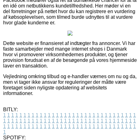
Facebook medfører også ret så udmærkede chancer for at få
en idé om netbutikkens kundetilfredshed. Her møder vi en
del forretninger på nettet hvor du kan registrere en vurdering
af købsoplevelsen, som tilmed burde udnyttes til at vurdere
hvor glade kunderne er.
Dette website er finansieret af indtægter fra annoncer. Vi har
faste samarbejder med mange internet shops i Danmark
hvor vi promoverer virksomhedernes produkter, og tjener
provision forudsat en af de besøgende på vores hjemmeside
laver en transaktion.
Vejledning omkring tilbud og e-handler værnes om nu og da,
men vi tager ikke ansvar for reguleringer der måtte være
foretaget siden nyligste opdatering af websitets
informationer.
BITLY:
1
1
1
1
1
1
1
1
1
1
1
1
1
1
1
1
1
1
1
1
1
1
1
1
1
1
1
1
1
1
1
1
1
1
1
1
1
1
1
1
1
1
1
1
1
1
1
1
1
1
1
1
1
1
1
1
1
1
1
1
1
1
1
1
1
1
1
1
1
1
1
1
1
1
1
1
1
1
1
1
1
1
1
1
1
1
1
1
1
1
1
1
1
1
1
1
1
1
1
1
SPOTIFY: