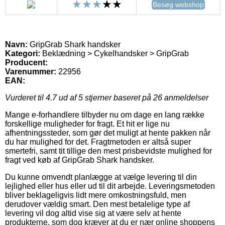
Besøg webshop
Navn:
GripGrab Shark handsker
Kategori:
Beklædning > Cykelhandsker > GripGrab
Producent:
Varenummer:
22956
EAN:
Vurderet til
4.7
ud af 5 stjerner baseret på
26
anmeldelser
Mange e-forhandlere tilbyder nu om dage en lang række
forskellige muligheder for fragt. Et hit er lige nu
afhentningssteder, som gør det muligt at hente pakken når
du har mulighed for det. Fragtmetoden er altså super
smertefri, samt tit tillige den mest prisbevidste mulighed for
fragt ved køb af GripGrab Shark handsker.
Du kunne omvendt planlægge at vælge levering til din
lejlighed eller hus eller ud til dit arbejde. Leveringsmetoden
bliver beklageligvis lidt mere omkostningsfuld, men
derudover vældig smart. Den mest betalelige type af
levering vil dog altid vise sig at være selv at hente
produkterne, som dog kræver at du er nær online shoppens