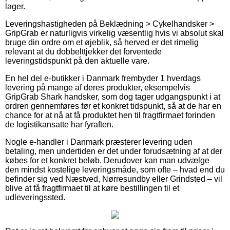
lager.
Leveringshastigheden på Beklædning > Cykelhandsker >
GripGrab er naturligvis virkelig væsentlig hvis vi absolut skal
bruge din ordre om et øjeblik, så herved er det rimelig
relevant at du dobbelttjekker det forventede
leveringstidspunkt på den aktuelle vare.
En hel del e-butikker i Danmark frembyder 1 hverdags
levering på mange af deres produkter, eksempelvis
GripGrab Shark handsker, som dog tager udgangspunkt i at
ordren gennemføres før et konkret tidspunkt, så at de har en
chance for at nå at få produktet hen til fragtfirmaet forinden
de logistikansatte har fyraften.
Nogle e-handler i Danmark præsterer levering uden
betaling, men undertiden er det under forudsætning af at der
købes for et konkret beløb. Derudover kan man udvælge
den mindst kostelige leveringsmåde, som ofte – hvad end du
befinder sig ved Næstved, Nørresundby eller Grindsted – vil
blive at få fragtfirmaet til at køre bestillingen til et
udleveringssted.