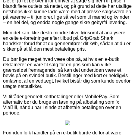
Det er jo ret bekvemt for enhver at søge sig frem til priser i
blandt flere outlets på nettet, og på grund af dette har utallige
netshops ikke kunne lade være med at presse salgsværdien
på varerne – til juniorer, lige så vel som til mænd og kvinder
– en hel del, og endda nogle gange sikre gebyrfri levering.
Men det kan ikke desto mindre blive lønsomt at analysere
enkelte e-forretninger efter tilbud på GripGrab Shark
handsker forud for at du gennemfører dit køb, sådan at du er
sikker på at få den mest betalelige pris.
Du bør lige meget hvad være obs på, at hvis en e-butik
reklamerer en vare til salg for en pris som kan virke
grænseløst fremragende, så kan det undertiden være et
bevis på en svindel butik. Bestillinger med kort er heldigvis
omfavnet af en vedtægt, hvilket bistår dig som kunde overfor
uægte netbutikker.
Vi tilråder generelt kortbetalinger eller MobilePay. Som
alternativ bør du bruge en løsning på afbetaling som fx
ViaBill, når du har i sinde at afbetale betalingen over en
periode.
Forinden folk handler på en e-butik burde de for at være