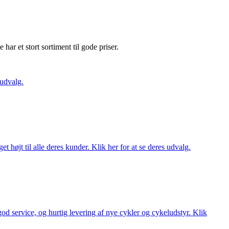
e har et stort sortiment til gode priser.
 udvalg.
t højt til alle deres kunder. Klik her for at se deres udvalg.
 god service, og hurtig levering af nye cykler og cykeludstyr. Klik