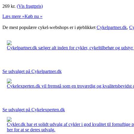
269
kr.
(Vis fragtpris)
Læs mere »
Køb nu »
De mest populære cykel-webshops er i øjeblikket
Cykelpartner.dk
,
Cy
Cykelpartner.dk sælger alt inden for cykler, cykeltilbehør og udstyr o
Se udvalget på Cykelpartner.dk
Cykelexperten.dk vil fremstå som en troværdig og kvalitetsbevidst cyk
Se udvalget på Cykelexperten.dk
Cykler.dk har et solidt udvalg af cykler i god kvalitet til fornuftige
her for at se deres udvalg.