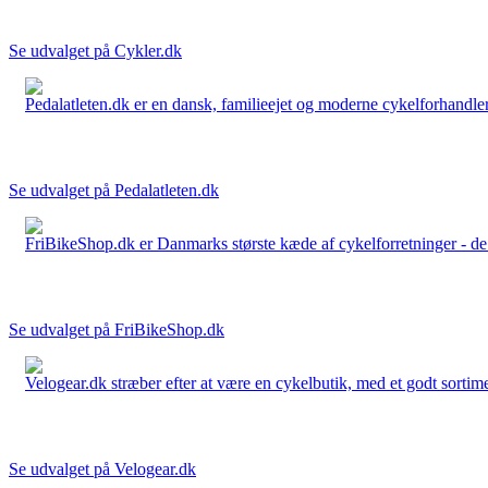
Se udvalget på Cykler.dk
Pedalatleten.dk er en dansk, familieejet og moderne cykelforhandler 
Se udvalget på Pedalatleten.dk
FriBikeShop.dk er Danmarks største kæde af cykelforretninger - de er
Se udvalget på FriBikeShop.dk
Velogear.dk stræber efter at være en cykelbutik, med et godt sortime
Se udvalget på Velogear.dk