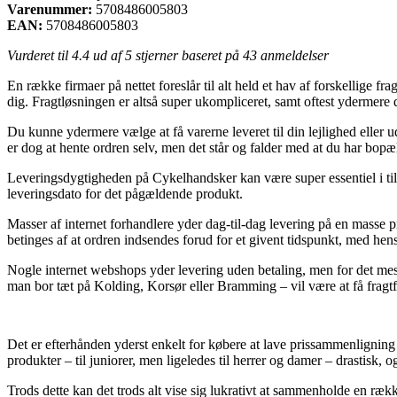
Varenummer:
5708486005803
EAN:
5708486005803
Vurderet til
4.4
ud af 5 stjerner baseret på
43
anmeldelser
En række firmaer på nettet foreslår til alt held et hav af forskellige 
dig. Fragtløsningen er altså super ukompliceret, samt oftest yderm
Du kunne ydermere vælge at få varerne leveret til din lejlighed eller
er dog at hente ordren selv, men det står og falder med at du har bopæ
Leveringsdygtigheden på Cykelhandsker kan være super essentiel i tilf
leveringsdato for det pågældende produkt.
Masser af internet forhandlere yder dag-til-dag levering på en ma
betinges af at ordren indsendes forud for et givent tidspunkt, med hen
Nogle internet webshops yder levering uden betaling, men for det me
man bor tæt på Kolding, Korsør eller Bramming – vil være at få fragtfir
Det er efterhånden yderst enkelt for købere at lave prissammenligning f
produkter – til juniorer, men ligeledes til herrer og damer – drastisk,
Trods dette kan det trods alt vise sig lukrativt at sammenholde en 