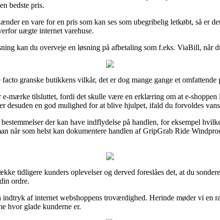
en bedste pris.
hænder en vare for en pris som kan ses som ubegribelig letkøbt, så er de
verfor uægte internet varehuse.
ing kan du overveje en løsning på afbetaling som f.eks. ViaBill, når du
 facto granske butikkens vilkår, det er dog mange gange et omfattende 
e-mærke tilsluttet, fordi det skulle være en erklæring om at e-shoppen l
e er desuden en god mulighed for at blive hjulpet, ifald du forvoldes va
e bestemmelser der kan have indflydelse på handlen, for eksempel hvilke
es man når som helst kan dokumentere handlen af GripGrab Ride Windpr
e række tidligere kunders oplevelser og derved foreslåes det, at du so
in ordre.
å indtryk af internet webshoppens troværdighed. Herinde møder vi en ræk
me hvor glade kunderne er.