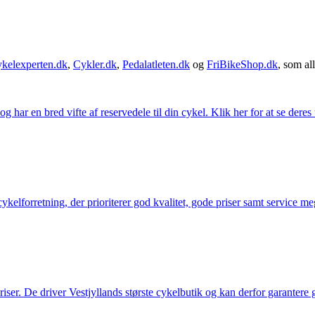
kelexperten.dk
,
Cykler.dk
,
Pedalatleten.dk
og
FriBikeShop.dk
, som all
g har en bred vifte af reservedele til din cykel. Klik her for at se deres
elforretning, der prioriterer god kvalitet, gode priser samt service mege
 priser. De driver Vestjyllands største cykelbutik og kan derfor garantere