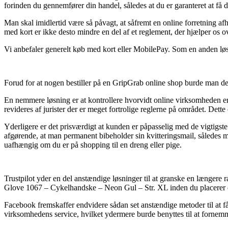
forinden du gennemfører din handel, således at du er garanteret at få d
Man skal imidlertid være så påvagt, at såfremt en online forretning af
med kort er ikke desto mindre en del af et reglement, der hjælper os o
Vi anbefaler generelt køb med kort eller MobilePay. Som en anden løsn
Forud for at nogen bestiller på en GripGrab online shop burde man de
En nemmere løsning er at kontrollere hvorvidt online virksomheden er 
revideres af jurister der er meget fortrolige reglerne på området. Dett
Yderligere er det prisværdigt at kunden er påpasselig med de vigtigst
afgørende, at man permanent bibeholder sin kvitteringsmail, såled
uafhængig om du er på shopping til en dreng eller pige.
Trustpilot yder en del anstændige løsninger til at granske en længer
Glove 1067 – Cykelhandske – Neon Gul – Str. XL inden du placerer d
Facebook fremskaffer endvidere sådan set anstændige metoder til at f
virksomhedens service, hvilket ydermere burde benyttes til at fornem