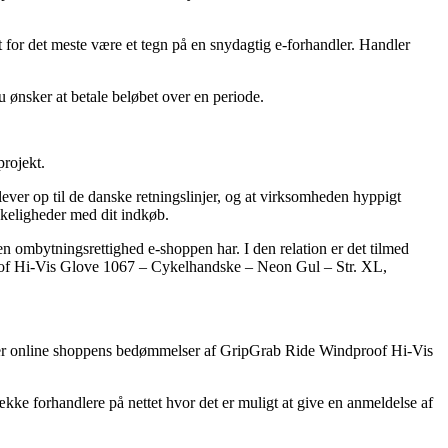
t for det meste være et tegn på en snydagtig e-forhandler. Handler
 ønsker at betale beløbet over en periode.
projekt.
ever op til de danske retningslinjer, og at virksomheden hyppigt
nskeligheder med dit indkøb.
n ombytningsrettighed e-shoppen har. I den relation er det tilmed
oof Hi-Vis Glove 1067 – Cykelhandske – Neon Gul – Str. XL,
nderer online shoppens bedømmelser af GripGrab Ride Windproof Hi-Vis
ke forhandlere på nettet hvor det er muligt at give en anmeldelse af