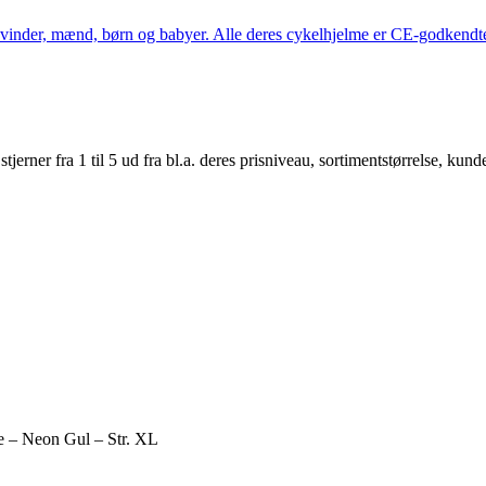
kvinder, mænd, børn og babyer. Alle deres cykelhjelme er CE-godkendte
er fra 1 til 5 ud fra bl.a. deres prisniveau, sortimentstørrelse, kunde
 – Neon Gul – Str. XL