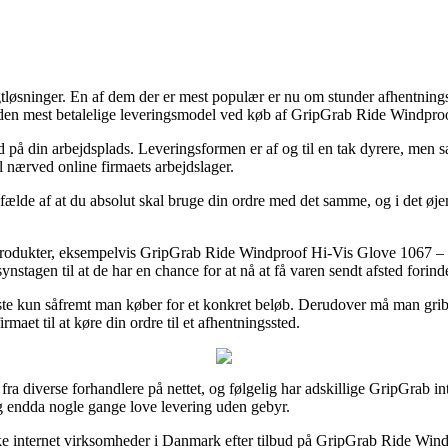
fragtløsninger. En af dem der er mest populær er nu om stunder afhentnin
ere den mest betalelige leveringsmodel ved køb af GripGrab Ride Windp
 ud på din arbejdsplads. Leveringsformen er af og til en tak dyrere, me
l nærved online firmaets arbejdslager.
ælde af at du absolut skal bruge din ordre med det samme, og i det øjem
sse produkter, eksempelvis GripGrab Ride Windproof Hi-Vis Glove 106
synstagen til at de har en chance for at nå at få varen sendt afsted fori
ste kun såfremt man køber for et konkret beløb. Derudover må man gri
maet til at køre din ordre til et afhentningssted.
ra diverse forhandlere på nettet, og følgelig har adskillige GripGrab int
 og endda nogle gange love levering uden gebyr.
række internet virksomheder i Danmark efter tilbud på GripGrab Ride 