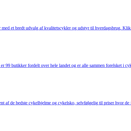
med et bredt udvalg af kvalitetscykler og udstyr til hverdagsbrug. Klik 
 99 butikker fordelt over hele landet og er alle sammen forelsket i cykl
nt af de bedste cykelhjelme og cykelsko, selvfølgelig til priser hvor de 