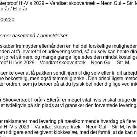
erproof Hi-Vis 2029 – Vandtæt skoovertræk – Neon Gul – Str. 
rår / Efterår
006220
jerner baseret på
7
anmeldelser
lskaber frembyder efterhånden en hel del forskellige muligheder f
den at få leveret til et udleveringssted, så du selv kan hente din
er jo ret så nem, og mange gange ligeledes den mindst kostelig
roof Hi-Vis 2029 – Vandtæt skoovertræk – Neon Gul – Str. M.
ke over at få pakken sendt hjem til dig selv eller til dit arbe
ere bekostelig, men også temmelig enkel. Den prisbilligste metode
ter ordren, som jo beroer på at du fysisk befinder dig lige ved in
Skoovertræk Forår / Efterår er meget vital hvis vi skal bruge d
 det tydeligvis på sin plads at vi gransker den forventede leverin
er reklamerer med levering på næstkommende hverdag på flere 
 Hi-Vis 2029 – Vandtæt skoovertræk – Neon Gul – Str. M, hvilk
m tidligere end et givent klokkeslæt, med det formål at de kan nå