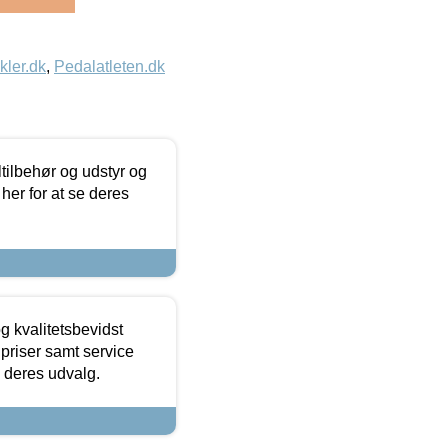
kler.dk
,
Pedalatleten.dk
ltilbehør og udstyr og
 her for at se deres
g kvalitetsbevidst
e priser samt service
e deres udvalg.