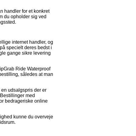
an handler for et konkret
om du opholder sig ved
ngssted.
llige internet handler, og
å specielt deres bedst i
gle gange sikre levering
GripGrab Ride Waterproof
estilling, således at man
 en udsalgspris der er
 Bestillinger med
or bedrageriske online
ulighed kunne du overveje
tidsrum.