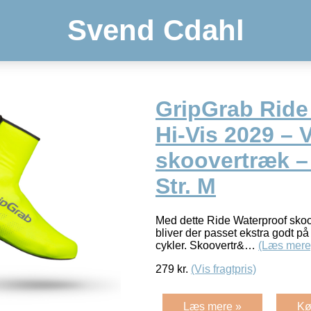
Svend Cdahl
GripGrab Ride
Hi-Vis 2029 – 
skoovertræk –
Str. M
Med dette Ride Waterproof skoo
bliver der passet ekstra godt på
cykler. Skoovertr&…
(Læs mere
279
kr.
(Vis fragtpris)
Læs mere »
Kø