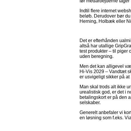
før medarbejderne tager
Indtil flere internet webs
beløb. Derudover bør du 
Herning, Holbæk eller Nivå
Det er efterhånden ualmin
altså har utallige GripG
test produkter – til pig
uden beregning.
Men det kan alligevel væ
Hi-Vis 2029 – Vandtæt sk
er usvigeligt sikker på a
Man skal trods alt ikke u
urealistisk god, er det i
betalingskort er på den 
selskaber.
Generelt anbefaler vi ko
en løsning som f.eks. Via