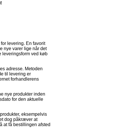
M
or levering. En favorit
e nye varer lige når det
e leveringsform ved køb
jdes adresse. Metoden
 til levering er
ternet forhandlerens
ine nye produkter inden
gsdato for den aktuelle
produkter, eksempelvis
et dog påkræver at
 at få bestillingen afsted