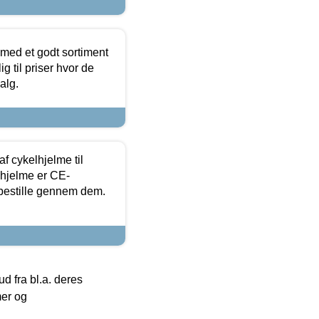
 med et godt sortiment
g til priser hvor de
alg.
f cykelhjelme til
lhjelme er CE-
 bestille gennem dem.
 fra bl.a. deres
mer og