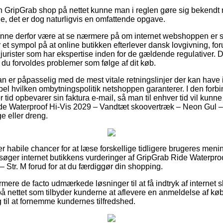
en GripGrab shop på nettet kunne man i reglen gøre sig bekendt
le, det er dog naturligvis en omfattende opgave.
nne derfor være at se nærmere på om internet webshoppen er st
r et sympol på at online butikken efterlever dansk lovgivning, fo
 jurister som har ekspertise inden for de gældende regulativer.
r du forvoldes problemer som følge af dit køb.
 man er påpasselig med de mest vitale retningslinjer der kan have
el hvilken ombytningspolitik netshoppen garanterer. I den forbind
er tid opbevarer sin faktura e-mail, så man til enhver tid vil kun
de Waterproof Hi-Vis 2029 – Vandtæt skoovertræk – Neon Gul –
ge eller dreng.
r habile chancer for at læse forskellige tidligere brugeres meni
tersøger internet butikkens vurderinger af GripGrab Ride Waterpr
 Str. M forud for at du færdiggør din shopping.
ere de facto udmærkede løsninger til at få indtryk af internet s
å nettet som tilbyder kunderne at aflevere en anmeldelse af k
 til at fornemme kundernes tilfredshed.