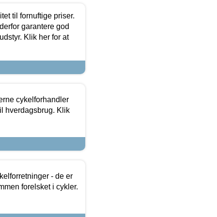
et til fornuftige priser.
 derfor garantere god
dstyr. Klik her for at
erne cykelforhandler
til hverdagsbrug. Klik
lforretninger - de er
mmen forelsket i cykler.