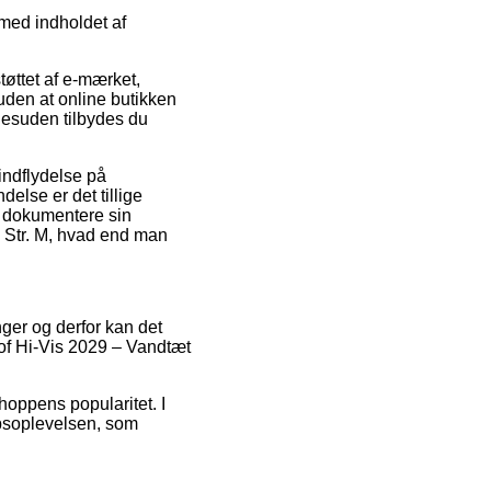
 med indholdet af
øttet af e-mærket,
ruden at online butikken
 Desuden tilbydes du
 indflydelse på
else er det tillige
ne dokumentere sin
 Str. M, hvad end man
nger og derfor kan det
oof Hi-Vis 2029 – Vandtæt
hoppens popularitet. I
øbsoplevelsen, som