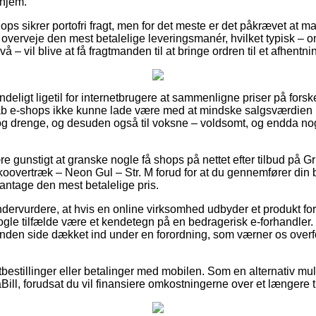
 hjem.
hops sikrer portofri fragt, men for det meste er det påkrævet at m
overveje den mest betalelige leveringsmanér, hvilket typisk – 
 – vil blive at få fragtmanden til at bringe ordren til et afhentni
deligt ligetil for internetbrugere at sammenligne priser på forske
rab e-shops ikke kunne lade være med at mindske salgsværdien p
er og drenge, og desuden også til voksne – voldsomt, og endda no
re gunstigt at granske nogle få shops på nettet efter tilbud på 
oovertræk – Neon Gul – Str. M forud for at du gennemfører din b
t antage den mest betalelige pris.
ndervurdere, at hvis en online virksomhed udbyder et produkt for
 nogle tilfælde være et kendetegn på en bedragerisk e-forhandler.
anden side dækket ind under en forordning, som værner os overf
rtbestillinger eller betalinger med mobilen. Som en alternativ m
Bill, forudsat du vil finansiere omkostningerne over et længere 