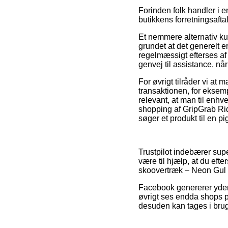
Forinden folk handler i 
butikkens forretningsafta
Et nemmere alternativ ku
grundet at det generelt e
regelmæssigt efterses af
genvej til assistance, nå
For øvrigt tilråder vi at
transaktionen, for eksemp
relevant, at man til enhv
shopping af GripGrab Ri
søger et produkt til en pi
Trustpilot indebærer supe
være til hjælp, at du ef
skoovertræk – Neon Gul –
Facebook genererer yderm
øvrigt ses endda shops p
desuden kan tages i brug