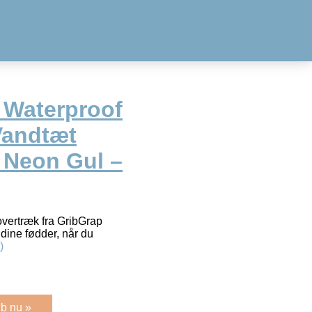
 Waterproof
Vandtæt
 Neon Gul –
vertræk fra GribGrap
 dine fødder, når du
)
b nu »