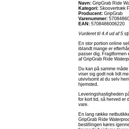
Navn:
GripGrab Ride Wat
Kategori:
Skoovertræk Fo
Producent:
GripGrab
Varenummer:
5708486
EAN:
5708486006220
Vurderet til
4.4
ud af 5 st
En stor portion online se
iblandt mange er efterhån
passer dig. Fragtformen 
af GripGrab Ride Waterp
Du kan på samme måde tæn
viser sig godt nok lidt m
utvivlsomt at du selv hen
hjemsted.
Leveringshastigheden på 
for kort tid, så herved er
vare.
En lang række netbutikk
GripGrab Ride Waterproof
bestillingen køres igenne