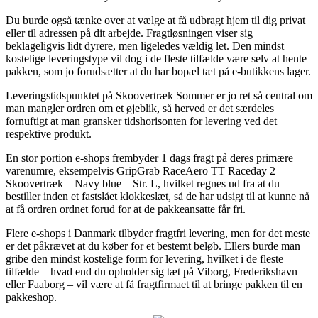
Du burde også tænke over at vælge at få udbragt hjem til dig privat
eller til adressen på dit arbejde. Fragtløsningen viser sig
beklageligvis lidt dyrere, men ligeledes vældig let. Den mindst
kostelige leveringstype vil dog i de fleste tilfælde være selv at hente
pakken, som jo forudsætter at du har bopæl tæt på e-butikkens lager.
Leveringstidspunktet på Skoovertræk Sommer er jo ret så central om
man mangler ordren om et øjeblik, så herved er det særdeles
fornuftigt at man gransker tidshorisonten for levering ved det
respektive produkt.
En stor portion e-shops frembyder 1 dags fragt på deres primære
varenumre, eksempelvis GripGrab RaceAero TT Raceday 2 –
Skoovertræk – Navy blue – Str. L, hvilket regnes ud fra at du
bestiller inden et fastslået klokkeslæt, så de har udsigt til at kunne nå
at få ordren ordnet forud for at de pakkeansatte får fri.
Flere e-shops i Danmark tilbyder fragtfri levering, men for det meste
er det påkrævet at du køber for et bestemt beløb. Ellers burde man
gribe den mindst kostelige form for levering, hvilket i de fleste
tilfælde – hvad end du opholder sig tæt på Viborg, Frederikshavn
eller Faaborg – vil være at få fragtfirmaet til at bringe pakken til en
pakkeshop.