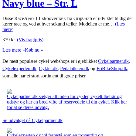
Navy blue – Str. L
Disse RaceAero TT skoovertræk fra GripGrab er udviklet til dig der
kører race og ved at hver sekund tæller. Modellen er me…
(Læs
mere)
379
kr.
(Vis fragtpris)
Læs mere »
Køb nu »
De mest populære cykel-webshops er i øjeblikket
Cykelpartner.dk
,
Cykelexperten.dk
,
Cykler.dk
,
Pedalatleten.dk
og
FriBikeShop.dk
,
som alle har et stort sortiment til gode priser.
Cykelpartner.dk sælger alt inden for cykler, cykeltilbehør og
udstyr og har en bred vifte af reservedele til din cykel. Klik her
for at se deres udvalg.
Se udvalget på Cykelpartner.dk
Cykelexperten.dk vil fremstå som en troværdig og