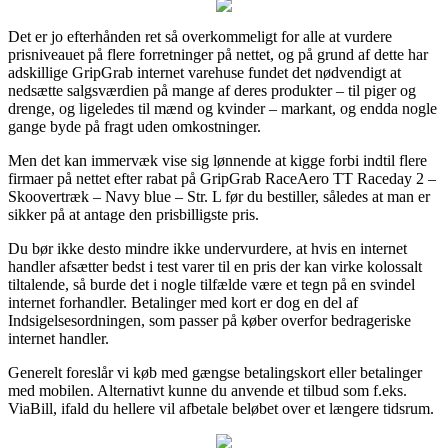
Det er jo efterhånden ret så overkommeligt for alle at vurdere
prisniveauet på flere forretninger på nettet, og på grund af dette har
adskillige GripGrab internet varehuse fundet det nødvendigt at
nedsætte salgsværdien på mange af deres produkter – til piger og
drenge, og ligeledes til mænd og kvinder – markant, og endda nogle
gange byde på fragt uden omkostninger.
Men det kan immervæk vise sig lønnende at kigge forbi indtil flere
firmaer på nettet efter rabat på GripGrab RaceAero TT Raceday 2 –
Skoovertræk – Navy blue – Str. L før du bestiller, således at man er
sikker på at antage den prisbilligste pris.
Du bør ikke desto mindre ikke undervurdere, at hvis en internet
handler afsætter bedst i test varer til en pris der kan virke kolossalt
tiltalende, så burde det i nogle tilfælde være et tegn på en svindel
internet forhandler. Betalinger med kort er dog en del af
Indsigelsesordningen, som passer på køber overfor bedrageriske
internet handler.
Generelt foreslår vi køb med gængse betalingskort eller betalinger
med mobilen. Alternativt kunne du anvende et tilbud som f.eks.
ViaBill, ifald du hellere vil afbetale beløbet over et længere tidsrum.