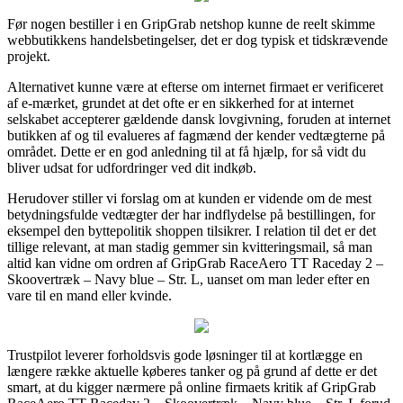
Før nogen bestiller i en GripGrab netshop kunne de reelt skimme
webbutikkens handelsbetingelser, det er dog typisk et tidskrævende
projekt.
Alternativet kunne være at efterse om internet firmaet er verificeret
af e-mærket, grundet at det ofte er en sikkerhed for at internet
selskabet accepterer gældende dansk lovgivning, foruden at internet
butikken af og til evalueres af fagmænd der kender vedtægterne på
området. Dette er en god anledning til at få hjælp, for så vidt du
bliver udsat for udfordringer ved dit indkøb.
Herudover stiller vi forslag om at kunden er vidende om de mest
betydningsfulde vedtægter der har indflydelse på bestillingen, for
eksempel den byttepolitik shoppen tilsikrer. I relation til det er det
tillige relevant, at man stadig gemmer sin kvitteringsmail, så man
altid kan vidne om ordren af GripGrab RaceAero TT Raceday 2 –
Skoovertræk – Navy blue – Str. L, uanset om man leder efter en
vare til en mand eller kvinde.
Trustpilot leverer forholdsvis gode løsninger til at kortlægge en
længere række aktuelle køberes tanker og på grund af dette er det
smart, at du kigger nærmere på online firmaets kritik af GripGrab