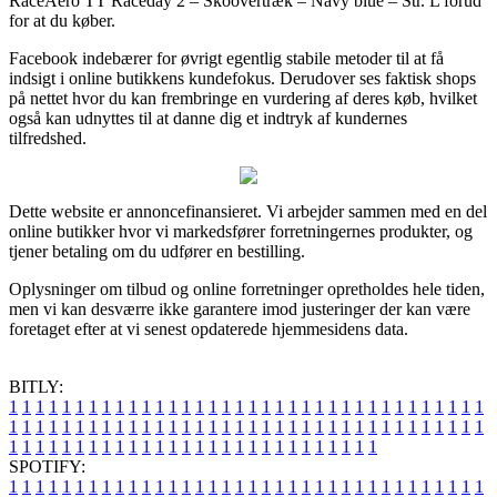
RaceAero TT Raceday 2 – Skoovertræk – Navy blue – Str. L forud
for at du køber.
Facebook indebærer for øvrigt egentlig stabile metoder til at få
indsigt i online butikkens kundefokus. Derudover ses faktisk shops
på nettet hvor du kan frembringe en vurdering af deres køb, hvilket
også kan udnyttes til at danne dig et indtryk af kundernes
tilfredshed.
Dette website er annoncefinansieret. Vi arbejder sammen med en del
online butikker hvor vi markedsfører forretningernes produkter, og
tjener betaling om du udfører en bestilling.
Oplysninger om tilbud og online forretninger opretholdes hele tiden,
men vi kan desværre ikke garantere imod justeringer der kan være
foretaget efter at vi senest opdaterede hjemmesidens data.
BITLY:
1
1
1
1
1
1
1
1
1
1
1
1
1
1
1
1
1
1
1
1
1
1
1
1
1
1
1
1
1
1
1
1
1
1
1
1
1
1
1
1
1
1
1
1
1
1
1
1
1
1
1
1
1
1
1
1
1
1
1
1
1
1
1
1
1
1
1
1
1
1
1
1
1
1
1
1
1
1
1
1
1
1
1
1
1
1
1
1
1
1
1
1
1
1
1
1
1
1
1
1
SPOTIFY:
1
1
1
1
1
1
1
1
1
1
1
1
1
1
1
1
1
1
1
1
1
1
1
1
1
1
1
1
1
1
1
1
1
1
1
1