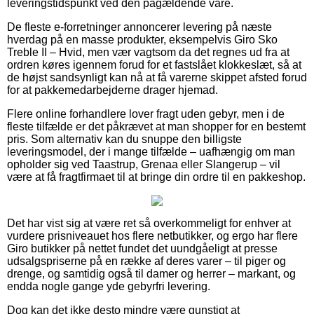
leveringstidspunkt ved den pågældende vare.
De fleste e-forretninger annoncerer levering på næste
hverdag på en masse produkter, eksempelvis Giro Sko
Treble II – Hvid, men vær vagtsom da det regnes ud fra at
ordren køres igennem forud for et fastslået klokkeslæt, så at
de højst sandsynligt kan nå at få varerne skippet afsted forud
for at pakkemedarbejderne drager hjemad.
Flere online forhandlere lover fragt uden gebyr, men i de
fleste tilfælde er det påkrævet at man shopper for en bestemt
pris. Som alternativ kan du snuppe den billigste
leveringsmodel, der i mange tilfælde – uafhængig om man
opholder sig ved Taastrup, Grenaa eller Slangerup – vil
være at få fragtfirmaet til at bringe din ordre til en pakkeshop.
Det har vist sig at være ret så overkommeligt for enhver at
vurdere prisniveauet hos flere netbutikker, og ergo har flere
Giro butikker på nettet fundet det uundgåeligt at presse
udsalgspriserne på en række af deres varer – til piger og
drenge, og samtidig også til damer og herrer – markant, og
endda nogle gange yde gebyrfri levering.
Dog kan det ikke desto mindre være gunstigt at