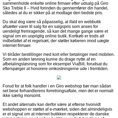
sammenholde enkelte online firmaer efter udsalg på Giro
Sko Treble II – Hvid forinden du gennemfører din handel,
således at du er sikker på at modtage den bedste pris.
Du skal dog være så påpasselig, at ifald en webbutik
afsætter varer til salg for en salgspris som anses for
uendeligt fremragende, så kan det mange gange være et
signal om en uoprigtig online butik. Kortkøb er trods alt
indbefattet af et regelsæt, der støtter køberen imod uægte
internet firmaer.
Vi tilråder bestillinger med kort eller betalinger med mobilen.
Som en anden løsning kunne du drage nytte af en
afbetalingsløsning som for eksempel ViaBill, forudsat du
efterspørger at honorere omkostningerne ude i fremtiden.
Forud for at folk handler i en Giro webshop bør man sådan
set bese forhandlerens forretningsaftale, men det er normalt
ikke særlig morsomt.
Et andet alternativ kan derfor være at efterse hvorvidt
webshoppen er støttet af e-mærket, siden det almindeligvis
er et signal om at internet butikken respekterer de danske