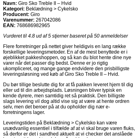
Navn:
Giro Sko Treble II – Hvid
Kategori:
Beklædning > Cykelsko
Producent:
Giro
Varenummer:
267042086
EAN:
768686982965
Vurderet til
4.8
ud af 5 stjerner baseret på
50
anmeldelser
Flere forretninger på nettet giver heldigvis en lang række
forskellige leveringsmetoder. En af de mest benyttede er i
øjeblikket pakkeshoppen, og så kan du blot hente dine nye
varer når det passer dig bedst. Denne er jo rigtig
ukompliceret, og mange gange endvidere den prisbilligste
leveringsløsning ved køb af Giro Sko Treble II – Hvid.
Du bør tillige beslutte dig for at få pakken leveret hjem til dig
eller ud til din arbejdsplads. Løsningen bliver typisk en
kende dyrere, men samtidig ret så praktisk. Den billigste
slags levering vil dog altid vise sig at være at hente ordren
selv, men det beroer på at du opholder dig nær e-
forretningens lager.
Leveringstiden på Beklædning > Cykelsko kan være
usædvanlig essentiel i tilfælde af at vi skal bruge varen fluks,
så derfor er det i sandhed aktuelt at vi checker det anslåede