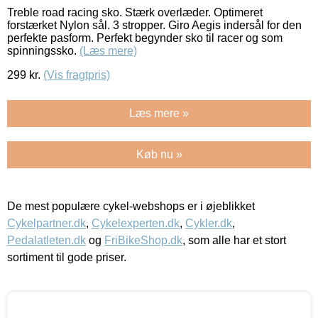
Treble road racing sko. Stærk overlæder. Optimeret
forstærket Nylon sål. 3 stropper. Giro Aegis indersål for den
perfekte pasform. Perfekt begynder sko til racer og som
spinningssko.
(Læs mere)
299
kr.
(Vis fragtpris)
Læs mere »
Køb nu »
De mest populære cykel-webshops er i øjeblikket
Cykelpartner.dk
,
Cykelexperten.dk
,
Cykler.dk
,
Pedalatleten.dk
og
FriBikeShop.dk
, som alle har et stort
sortiment til gode priser.