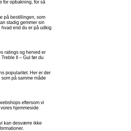
ce for opbakning, for så
se på bestillingen, som
 man stadig gemmer sin
, hvad end du er på udkig
es ratings og herved er
Treble II – Gul før du
ns popularitet. Her er der
lse, som på samme måde
 webshops eftersom vi
å vores hjemmeside
vi kan desværre ikke
formationer.