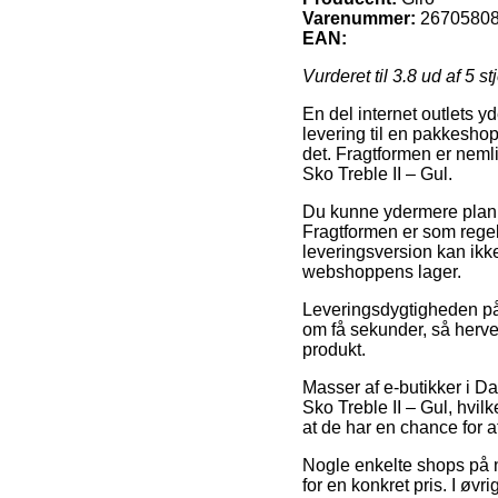
Varenummer:
2670580
EAN:
Vurderet til
3.8
ud af 5 st
En del internet outlets y
levering til en pakkeshop, 
det. Fragtformen er nemli
Sko Treble II – Gul.
Du kunne ydermere planlæ
Fragtformen er som regel
leveringsversion kan ikk
webshoppens lager.
Leveringsdygtigheden på 
om få sekunder, så herved
produkt.
Masser af e-butikker i 
Sko Treble II – Gul, hvilk
at de har en chance for a
Nogle enkelte shops på n
for en konkret pris. I ø