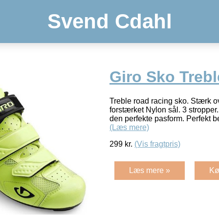
Svend Cdahl
Giro Sko Treble
Treble road racing sko. Stærk o
forstærket Nylon sål. 3 stropper.
den perfekte pasform. Perfekt be
(Læs mere)
299
kr.
(Vis fragtpris)
Læs mere »
Kø