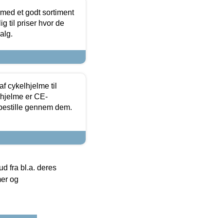
 med et godt sortiment
g til priser hvor de
alg.
f cykelhjelme til
lhjelme er CE-
 bestille gennem dem.
 fra bl.a. deres
mer og