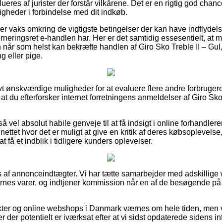
lueres af jurister der forstår vilkårene. Det er en rigtig god chan
igheder i forbindelse med dit indkøb.
u er vaks omkring de vigtigste betingelser der kan have indflydel
urneringsret e-handlen har. Her er det samtidig essesentielt, at
når som helst kan bekræfte handlen af Giro Sko Treble II – Gul
ng eller pige.
ivt ønskværdige muligheder for at evaluere flere andre forbruger
at du efterforsker internet forretningens anmeldelser af Giro Sko 
 vel absolut habile genveje til at få indsigt i online forhandlere
nettet hvor det er muligt at give en kritik af deres købsopleve
at få et indblik i tidligere kunders oplevelser.
s af annonceindtægter. Vi har tætte samarbejder med adskillige
nes varer, og indtjener kommission når en af de besøgende p
ter og online webshops i Danmark værnes om hele tiden, men 
r der potentielt er iværksat efter at vi sidst opdaterede sidens in