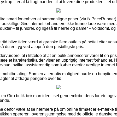
strup – er at få fragtmanden til at levere dine produkter til et u
ultra smart for enhver at sammenligne priser (via fx PriceRunner)
ar adskillige Giro internet forhandlere ikke kunne lade være me
ukter – til juniorer, og ligeså til herrer og damer – voldsomt, 
rtid blive tiden værd at granske flere outlets på nettet efter uds
å du er tryg ved at opnå den prisbilligste pris.
ervurdere, at i tilfælde af at en butik annoncerer varer til en pr
 være et karakteristika der viser en uoprigtig internet forhandler.
 lovbud, hvilket assisterer dig som køber overfor uærlige internet
er mobilbetaling. Som en alternativ mulighed burde du benytte e
agter at afdrage pengene over tid.
på en Giro butik bør man ideelt set gennemløbe dens forretningsv
ende.
nne derfor være at se nærmere på om online firmaet er e-mærke tils
tikken opererer i overensstemmelse med de officielle danske reg