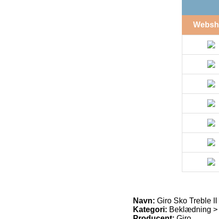
Websh
Navn:
Giro Sko Treble II
Kategori:
Beklædning >
Producent:
Giro