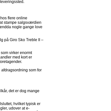
dleveringssted.
 hos flere online
d at stampe salgsværdien
og endda nogle gange love
alg på Giro Sko Treble II –
is som virker enormt
 Handler med kort er
 foretagender.
n afdragsordning som for
ilkår, det er dog mange
luttet, hvilket typisk er
ler, udover at e-