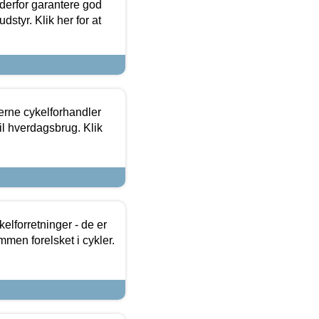
 derfor garantere god
dstyr. Klik her for at
erne cykelforhandler
til hverdagsbrug. Klik
lforretninger - de er
mmen forelsket i cykler.