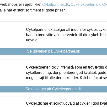
webshops er i øjeblikket
Cykelpartner.dk
,
Cykelexperten.dk
,
Cy
alle har et stort sortiment til gode priser.
Cykelpartner.dk sælger alt inden for cykler, cyke
har en bred vifte af reservedele til din cykel. Klik
udvalg.
Se udvalget på Cykelpartner.dk
Cykelexperten.dk vil fremstå som en troværdig o
cykelforretning, der prioriterer god kvalitet, god
meget højt til alle deres kunder. Klik her for at s
Se udvalget på Cykelexperten.dk
Cykler.dk har et solidt udvalg af cykler i god kvalit