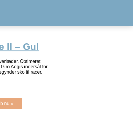
 II – Gul
verlæder. Optimeret
 Giro Aegis indersål for
gynder sko til racer.
b nu »