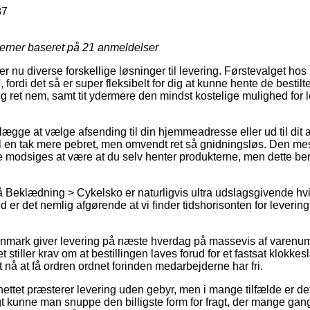
87
jerner baseret på
21
anmeldelser
der nu diverse forskellige løsninger til levering. Førstevalget 
fordi det så er super fleksibelt for dig at kunne hente de bestilte 
g ret nem, samt tit ydermere den mindst kostelige mulighed for 
gge at vælge afsending til din hjemmeadresse eller ud til dit 
 en tak mere pebret, men omvendt ret så gnidningsløs. Den mes
e modsiges at være at du selv henter produkterne, men dette ber
Beklædning > Cykelsko er naturligvis ultra udslagsgivende hvi
 er det nemlig afgørende at vi finder tidshorisonten for leverin
Danmark giver levering på næste hverdag på massevis af varenu
et stiller krav om at bestillingen laves forud for et fastsat klokk
t nå at få ordren ordnet forinden medarbejderne har fri.
ettet præsterer levering uden gebyr, men i mange tilfælde er det
vrigt kunne man snuppe den billigste form for fragt, der mange g