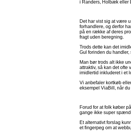
i Randers, Holbæk eller Ly
Det har vist sig at være 
forhandlere, og derfor h
på en række af deres prod
fragt uden beregning.
Trods dette kan det imidle
Gul forinden du handler, s
Man bør trods alt ikke und
attraktiv, så kan det ofte
imidlertid inkluderet i et
Vi anbefaler kortkøb ell
eksempel ViaBill, når du 
Forud for at folk køber 
gange ikke super spænd
Et alternativt forslag ku
et fingerpeg om at webbu