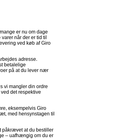
hos mange er nu om dage
varer når der er tid til
levering ved køb af Giro
arbejdes adresse.
t betalelige
oer på at du lever nær
s vi mangler din ordre
g ved det respektive
mre, eksempelvis Giro
eslæt, med hensynstagen til
 påkrævet at du bestiller
ange – uafhængig om du er