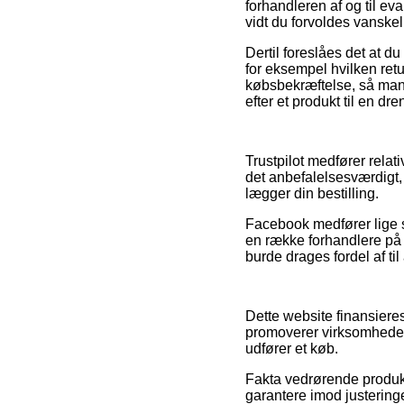
forhandleren af og til eva
vidt du forvoldes vanskel
Dertil foreslåes det at d
for eksempel hvilken ret
købsbekræftelse, så man 
efter et produkt til en dre
Trustpilot medfører relat
det anbefalelsesværdigt, 
lægger din bestilling.
Facebook medfører lige så
en række forhandlere på 
burde drages fordel af til 
Dette website finansiere
promoverer virksomheder
udfører et køb.
Fakta vedrørende produk
garantere imod justeringe