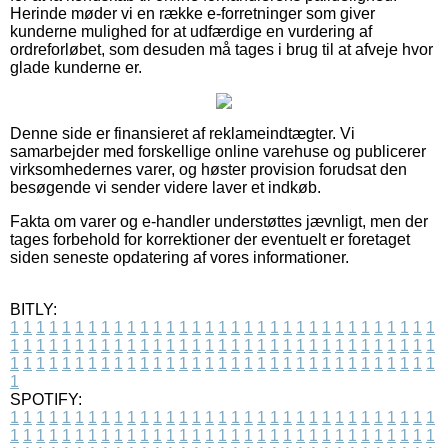
Herinde møder vi en række e-forretninger som giver
kunderne mulighed for at udfærdige en vurdering af
ordreforløbet, som desuden må tages i brug til at afveje hvor
glade kunderne er.
Denne side er finansieret af reklameindtægter. Vi
samarbejder med forskellige online varehuse og publicerer
virksomhedernes varer, og høster provision forudsat den
besøgende vi sender videre laver et indkøb.
Fakta om varer og e-handler understøttes jævnligt, men der
tages forbehold for korrektioner der eventuelt er foretaget
siden seneste opdatering af vores informationer.
BITLY:
1
1
1
1
1
1
1
1
1
1
1
1
1
1
1
1
1
1
1
1
1
1
1
1
1
1
1
1
1
1
1
1
1
1
1
1
1
1
1
1
1
1
1
1
1
1
1
1
1
1
1
1
1
1
1
1
1
1
1
1
1
1
1
1
1
1
1
1
1
1
1
1
1
1
1
1
1
1
1
1
1
1
1
1
1
1
1
1
1
1
1
1
1
1
1
1
1
1
1
1
SPOTIFY:
1
1
1
1
1
1
1
1
1
1
1
1
1
1
1
1
1
1
1
1
1
1
1
1
1
1
1
1
1
1
1
1
1
1
1
1
1
1
1
1
1
1
1
1
1
1
1
1
1
1
1
1
1
1
1
1
1
1
1
1
1
1
1
1
1
1