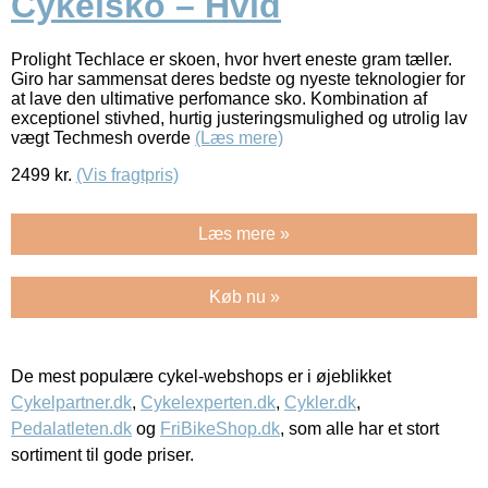
Cykelsko – Hvid
Prolight Techlace er skoen, hvor hvert eneste gram tæller.
Giro har sammensat deres bedste og nyeste teknologier for
at lave den ultimative perfomance sko. Kombination af
exceptionel stivhed, hurtig justeringsmulighed og utrolig lav
vægt Techmesh overde
(Læs mere)
2499
kr.
(Vis fragtpris)
Læs mere »
Køb nu »
De mest populære cykel-webshops er i øjeblikket
Cykelpartner.dk
,
Cykelexperten.dk
,
Cykler.dk
,
Pedalatleten.dk
og
FriBikeShop.dk
, som alle har et stort
sortiment til gode priser.