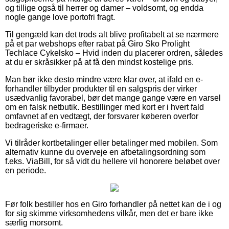
og tillige også til herrer og damer – voldsomt, og endda
nogle gange love portofri fragt.
Til gengæld kan det trods alt blive profitabelt at se nærmere
på et par webshops efter rabat på Giro Sko Prolight
Techlace Cykelsko – Hvid inden du placerer ordren, således
at du er skråsikker på at få den mindst kostelige pris.
Man bør ikke desto mindre være klar over, at ifald en e-
forhandler tilbyder produkter til en salgspris der virker
usædvanlig favorabel, bør det mange gange være en varsel
om en falsk netbutik. Bestillinger med kort er i hvert fald
omfavnet af en vedtægt, der forsvarer køberen overfor
bedrageriske e-firmaer.
Vi tilråder kortbetalinger eller betalinger med mobilen. Som
alternativ kunne du overveje en afbetalingsordning som
f.eks. ViaBill, for så vidt du hellere vil honorere beløbet over
en periode.
Før folk bestiller hos en Giro forhandler på nettet kan de i og
for sig skimme virksomhedens vilkår, men det er bare ikke
særlig morsomt.