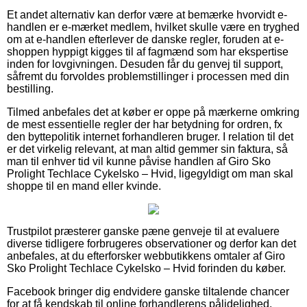
Et andet alternativ kan derfor være at bemærke hvorvidt e-
handlen er e-mærket medlem, hvilket skulle være en tryghed
om at e-handlen efterlever de danske regler, foruden at e-
shoppen hyppigt kigges til af fagmænd som har ekspertise
inden for lovgivningen. Desuden får du genvej til support,
såfremt du forvoldes problemstillinger i processen med din
bestilling.
Tilmed anbefales det at køber er oppe på mærkerne omkring
de mest essentielle regler der har betydning for ordren, fx
den byttepolitik internet forhandleren bruger. I relation til det
er det virkelig relevant, at man altid gemmer sin faktura, så
man til enhver tid vil kunne påvise handlen af Giro Sko
Prolight Techlace Cykelsko – Hvid, ligegyldigt om man skal
shoppe til en mand eller kvinde.
Trustpilot præsterer ganske pæne genveje til at evaluere
diverse tidligere forbrugeres observationer og derfor kan det
anbefales, at du efterforsker webbutikkens omtaler af Giro
Sko Prolight Techlace Cykelsko – Hvid forinden du køber.
Facebook bringer dig endvidere ganske tiltalende chancer
for at få kendskab til online forhandlerens pålidelighed.