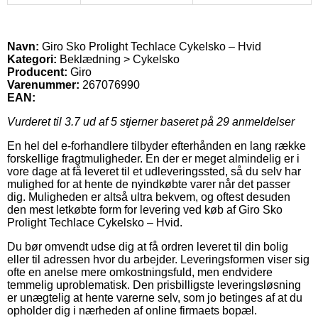
Navn:
Giro Sko Prolight Techlace Cykelsko – Hvid
Kategori:
Beklædning > Cykelsko
Producent:
Giro
Varenummer:
267076990
EAN:
Vurderet til
3.7
ud af 5 stjerner baseret på
29
anmeldelser
En hel del e-forhandlere tilbyder efterhånden en lang række
forskellige fragtmuligheder. En der er meget almindelig er i
vore dage at få leveret til et udleveringssted, så du selv har
mulighed for at hente de nyindkøbte varer når det passer
dig. Muligheden er altså ultra bekvem, og oftest desuden
den mest letkøbte form for levering ved køb af Giro Sko
Prolight Techlace Cykelsko – Hvid.
Du bør omvendt udse dig at få ordren leveret til din bolig
eller til adressen hvor du arbejder. Leveringsformen viser sig
ofte en anelse mere omkostningsfuld, men endvidere
temmelig uproblematisk. Den prisbilligste leveringsløsning
er unægtelig at hente varerne selv, som jo betinges af at du
opholder dig i nærheden af online firmaets bopæl.