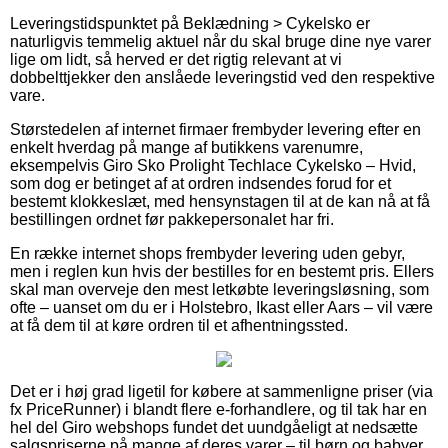
Leveringstidspunktet på Beklædning > Cykelsko er
naturligvis temmelig aktuel når du skal bruge dine nye varer
lige om lidt, så herved er det rigtig relevant at vi
dobbelttjekker den anslåede leveringstid ved den respektive
vare.
Størstedelen af internet firmaer frembyder levering efter en
enkelt hverdag på mange af butikkens varenumre,
eksempelvis Giro Sko Prolight Techlace Cykelsko – Hvid,
som dog er betinget af at ordren indsendes forud for et
bestemt klokkeslæt, med hensynstagen til at de kan nå at få
bestillingen ordnet før pakkepersonalet har fri.
En række internet shops frembyder levering uden gebyr,
men i reglen kun hvis der bestilles for en bestemt pris. Ellers
skal man overveje den mest letkøbte leveringsløsning, som
ofte – uanset om du er i Holstebro, Ikast eller Aars – vil være
at få dem til at køre ordren til et afhentningssted.
Det er i høj grad ligetil for købere at sammenligne priser (via
fx PriceRunner) i blandt flere e-forhandlere, og til tak har en
hel del Giro webshops fundet det uundgåeligt at nedsætte
salgspriserne på mange af deres varer – til børn og babyer,