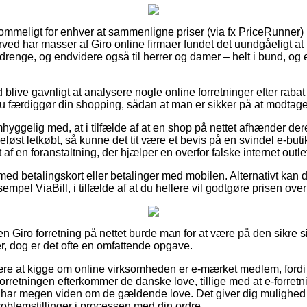
mmeligt for enhver at sammenligne priser (via fx PriceRunner) 
rved har masser af Giro online firmaer fundet det uundgåeligt a
g drenge, og endvidere også til herrer og damer – helt i bund, 
id blive gavnligt at analysere nogle online forretninger efter raba
du færdiggør din shopping, sådan at man er sikker på at modtage
hyggelig med, at i tilfælde af at en shop på nettet afhænder deres
løst letkøbt, så kunne det tit være et bevis på en svindel e-buti
af en foranstaltning, der hjælper en overfor falske internet outle
 med betalingskort eller betalinger med mobilen. Alternativt kan 
empel ViaBill, i tilfælde af at du hellere vil godtgøre prisen over 
en Giro forretning på nettet burde man for at være på den sikre 
, dog er det ofte en omfattende opgave.
være at kigge om online virksomheden er e-mærket medlem, ford
forretningen efterkommer de danske love, tillige med at e-forre
m har megen viden om de gældende love. Det giver dig mulighed 
roblemstillinger i processen med din ordre.