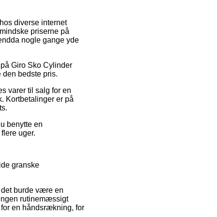
hos diverse internet
t mindske priserne på
og endda nogle gange yde
t på Giro Sko Cylinder
 den bedste pris.
 varer til salg for en
k. Kortbetalinger er på
ts.
du benytte en
flere uger.
side granske
i det burde være en
tningen rutinemæssigt
for en håndsrækning, for