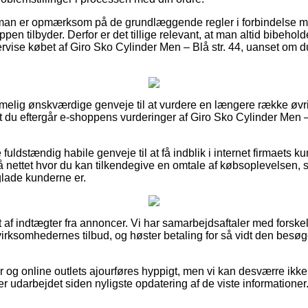
 man er opmærksom på de grundlæggende regler i forbindelse m
ppen tilbyder. Derfor er det tillige relevant, at man altid bibehol
rvise købet af Giro Sko Cylinder Men – Blå str. 44, uanset om d
temmelig ønskværdige genveje til at vurdere en længere række øvr
at du eftergår e-shoppens vurderinger af Giro Sko Cylinder Men – 
 fuldstændig habile genveje til at få indblik i internet firmaets 
 på nettet hvor du kan tilkendegive en omtale af købsoplevelsen,
r glade kunderne er.
 af indtægter fra annoncer. Vi har samarbejdsaftaler med forskell
 virksomhedernes tilbud, og høster betaling for så vidt den besø
og online outlets ajourføres hyppigt, men vi kan desværre ikk
er udarbejdet siden nyligste opdatering af de viste informationer