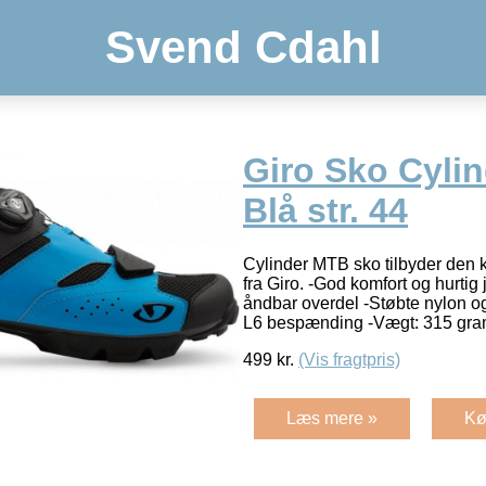
Svend Cdahl
Giro Sko Cyli
Blå str. 44
Cylinder MTB sko tilbyder den k
fra Giro. -God komfort og hurtig 
åndbar overdel -Støbte nylon 
L6 bespænding -Vægt: 315 gram 
499
kr.
(Vis fragtpris)
Læs mere »
Kø