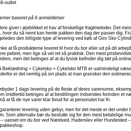
6-outlet
jerner baseret på
6
anmeldelser
re giver i øjeblikket et hav af forskellige fragtmetoder. Det mest
, hvor du så nemt kan hente pakken den dag der passer dig. Fra
igeledes den billigste type af levering ved køb af Giro Sko Cylind
at få produkterne leveret til hvor du bor eller ud på dit arbejd
re pebret, men lige så vel ret så praktisk. Den mest prisbevidst
ordren, men det betinges af at du fysisk befinder dig tæt på onli
 Beklædning > Cykelsko > Cykelsko MTB er ualmindeligt væsen
 derfor er det nemlig på sin plads at man gransker den estimered
byder 1 dags levering på de fleste af deres varenumre, eksemp
m imidlertid betinges af at bestillingen indsendes forinden et nø
nå at få de nye varer klar forud for at personalet har fri.
 garanterer levering uden gebyr, men for det meste er det under 
m. Som alternativ bør du beslutte sig for den mest betalelige mul
lde – uanset om du bor ved Næstved, Haderslev eller Hundested – v
n pakkeshop.