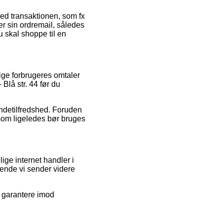
ed transaktionen, som fx
der sin ordremail, således
u skal shoppe til en
ige forbrugeres omtaler
Blå str. 44 før du
kundetilfredshed. Foruden
 som ligeledes bør bruges
ige internet handler i
gende vi sender videre
e garantere imod
.