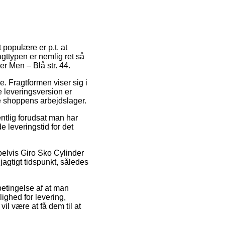
 populære er p.t. at
gttypen er nemlig ret så
er Men – Blå str. 44.
e. Fragtformen viser sig i
e leveringsversion er
ne shoppens arbejdslager.
tlig forudsat man har
e leveringstid for det
elvis Giro Sko Cylinder
jagtigt tidspunkt, således
betingelse af at man
ighed for levering,
il være at få dem til at