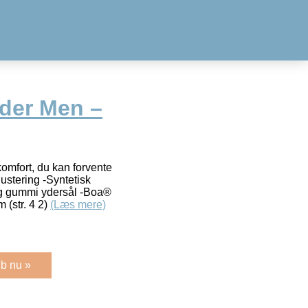
nder Men –
omfort, du kan forvente
justering -Syntetisk
og gummi ydersål -Boa®
(str. 4 2)
(Læs mere)
b nu »