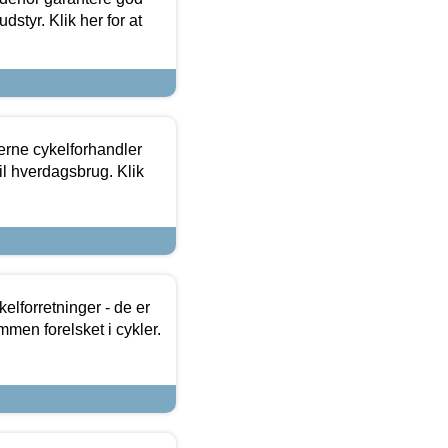
dstyr. Klik her for at
erne cykelforhandler
til hverdagsbrug. Klik
lforretninger - de er
mmen forelsket i cykler.