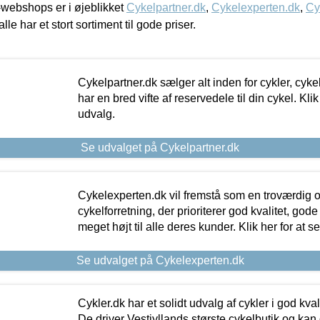
webshops er i øjeblikket
Cykelpartner.dk
,
Cykelexperten.dk
,
Cy
alle har et stort sortiment til gode priser.
Cykelpartner.dk sælger alt inden for cykler, cyke
har en bred vifte af reservedele til din cykel. Klik
udvalg.
Se udvalget på Cykelpartner.dk
Cykelexperten.dk vil fremstå som en troværdig o
cykelforretning, der prioriterer god kvalitet, god
meget højt til alle deres kunder. Klik her for at s
Se udvalget på Cykelexperten.dk
Cykler.dk har et solidt udvalg af cykler i god kvalit
De driver Vestjyllands største cykelbutik og kan