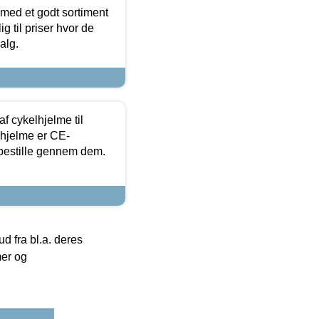
 med et godt sortiment
g til priser hvor de
alg.
f cykelhjelme til
lhjelme er CE-
 bestille gennem dem.
 fra bl.a. deres
mer og