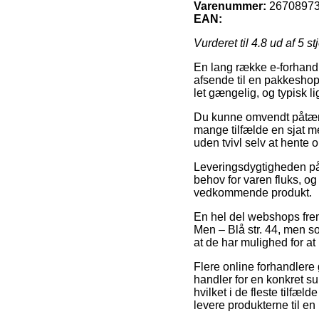
Varenummer:
26708973
EAN:
Vurderet til
4.8
ud af 5 st
En lang række e-forhandle
afsende til en pakkeshop
let gængelig, og typisk l
Du kunne omvendt påtænke 
mange tilfælde en sjat me
uden tvivl selv at hente 
Leveringsdygtigheden på
behov for varen fluks, og
vedkommende produkt.
En hel del webshops frem
Men – Blå str. 44, men so
at de har mulighed for at 
Flere online forhandlere
handler for en konkret su
hvilket i de fleste tilfæ
levere produkterne til e