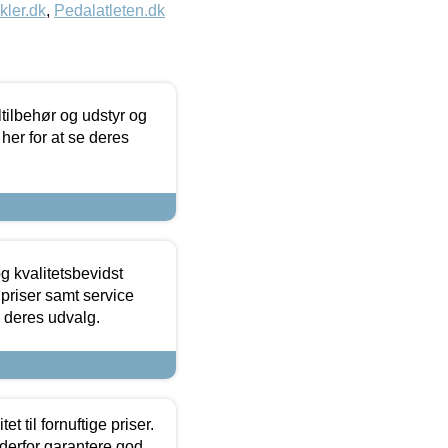
kler.dk
,
Pedalatleten.dk
ltilbehør og udstyr og
 her for at se deres
g kvalitetsbevidst
e priser samt service
e deres udvalg.
et til fornuftige priser.
 derfor garantere god