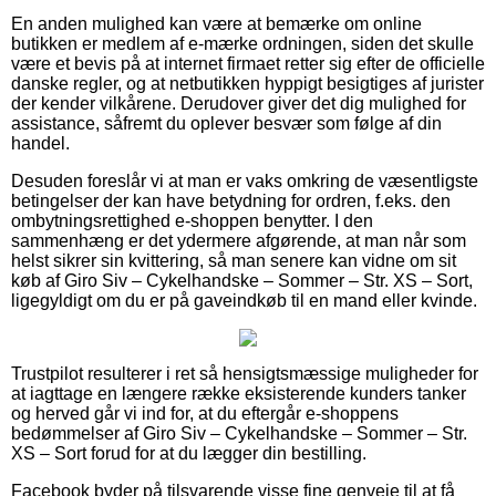
En anden mulighed kan være at bemærke om online
butikken er medlem af e-mærke ordningen, siden det skulle
være et bevis på at internet firmaet retter sig efter de officielle
danske regler, og at netbutikken hyppigt besigtiges af jurister
der kender vilkårene. Derudover giver det dig mulighed for
assistance, såfremt du oplever besvær som følge af din
handel.
Desuden foreslår vi at man er vaks omkring de væsentligste
betingelser der kan have betydning for ordren, f.eks. den
ombytningsrettighed e-shoppen benytter. I den
sammenhæng er det ydermere afgørende, at man når som
helst sikrer sin kvittering, så man senere kan vidne om sit
køb af Giro Siv – Cykelhandske – Sommer – Str. XS – Sort,
ligegyldigt om du er på gaveindkøb til en mand eller kvinde.
Trustpilot resulterer i ret så hensigtsmæssige muligheder for
at iagttage en længere række eksisterende kunders tanker
og herved går vi ind for, at du eftergår e-shoppens
bedømmelser af Giro Siv – Cykelhandske – Sommer – Str.
XS – Sort forud for at du lægger din bestilling.
Facebook byder på tilsvarende visse fine genveje til at få