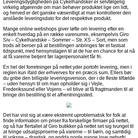
Leveringsdygtigheden på Cykelhandsker er selvfølgelig
virkelig afgørende om man behøver produktet lige om lidt,
og herved er det ganske væsentligt at man kontrollerer den
anslåede leveringsdato for det respektive produkt.
Mange online webshops giver løfte om levering efter en
enkelt hverdag på en række varenumre, eksempelvis Giro
Siv – Cykelhandske – Sommer – Str. XS – Sort, men som
trods alt beroer på at bestillingen anbringes før et fastsat
tidspunkt, med hensynstagen til at de har en chance for at nå
at få varerne betjent før lagerpersonalet får fri.
En hel del forretninger på nettet yder portofri levering, men i
reglen kun ifald der erhverves for en præcis sum. Ellers bør
du gribe den billigste leveringsversion, der i de fleste tilfælde
– uden hensyn til om man opholder sig i Vejle,
Frederikssund eller Vojens – vil blive at få fragtmanden til at
bringe din bestilling til et afhentningssted.
Det har vist sig at være ekstremt uproblematisk for folk at
finde information om priser fra forskellige firmaer på nettet,
og så har flertallet af Giro butikker på nettet set sig tvunget til
at tvinge udsalgspriserne på varerne – til børn, og samtidig
til voksne – drastisk, og endda nogle gange love gebyrfri