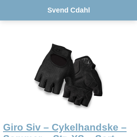
Svend Cdahl
Giro Siv – Cykelhandske –