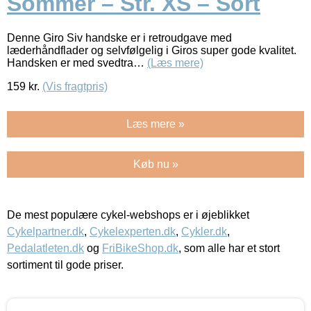
Sommer – Str. XS – Sort
Denne Giro Siv handske er i retroudgave med
læderhåndflader og selvfølgelig i Giros super gode kvalitet.
Handsken er med svedtra…
(Læs mere)
159
kr.
(Vis fragtpris)
Læs mere »
Køb nu »
De mest populære cykel-webshops er i øjeblikket
Cykelpartner.dk
,
Cykelexperten.dk
,
Cykler.dk
,
Pedalatleten.dk
og
FriBikeShop.dk
, som alle har et stort
sortiment til gode priser.