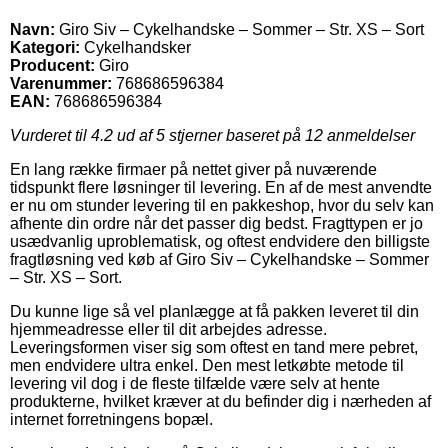
Navn:
Giro Siv – Cykelhandske – Sommer – Str. XS – Sort
Kategori:
Cykelhandsker
Producent:
Giro
Varenummer:
768686596384
EAN:
768686596384
Vurderet til
4.2
ud af 5 stjerner baseret på
12
anmeldelser
En lang række firmaer på nettet giver på nuværende
tidspunkt flere løsninger til levering. En af de mest anvendte
er nu om stunder levering til en pakkeshop, hvor du selv kan
afhente din ordre når det passer dig bedst. Fragttypen er jo
usædvanlig uproblematisk, og oftest endvidere den billigste
fragtløsning ved køb af Giro Siv – Cykelhandske – Sommer
– Str. XS – Sort.
Du kunne lige så vel planlægge at få pakken leveret til din
hjemmeadresse eller til dit arbejdes adresse.
Leveringsformen viser sig som oftest en tand mere pebret,
men endvidere ultra enkel. Den mest letkøbte metode til
levering vil dog i de fleste tilfælde være selv at hente
produkterne, hvilket kræver at du befinder dig i nærheden af
internet forretningens bopæl.