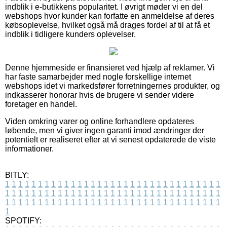
indblik i e-butikkens popularitet. I øvrigt møder vi en del
webshops hvor kunder kan forfatte en anmeldelse af deres
købsoplevelse, hvilket også må drages fordel af til at få et
indblik i tidligere kunders oplevelser.
Denne hjemmeside er finansieret ved hjælp af reklamer. Vi
har faste samarbejder med nogle forskellige internet
webshops idet vi markedsfører forretningernes produkter, og
indkasserer honorar hvis de brugere vi sender videre
foretager en handel.
Viden omkring varer og online forhandlere opdateres
løbende, men vi giver ingen garanti imod ændringer der
potentielt er realiseret efter at vi senest opdaterede de viste
informationer.
BITLY:
1
1
1
1
1
1
1
1
1
1
1
1
1
1
1
1
1
1
1
1
1
1
1
1
1
1
1
1
1
1
1
1
1
1
1
1
1
1
1
1
1
1
1
1
1
1
1
1
1
1
1
1
1
1
1
1
1
1
1
1
1
1
1
1
1
1
1
1
1
1
1
1
1
1
1
1
1
1
1
1
1
1
1
1
1
1
1
1
1
1
1
1
1
1
1
1
1
1
1
1
SPOTIFY: