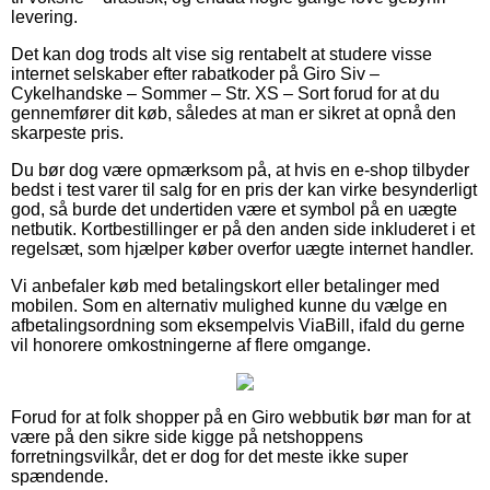
levering.
Det kan dog trods alt vise sig rentabelt at studere visse
internet selskaber efter rabatkoder på Giro Siv –
Cykelhandske – Sommer – Str. XS – Sort forud for at du
gennemfører dit køb, således at man er sikret at opnå den
skarpeste pris.
Du bør dog være opmærksom på, at hvis en e-shop tilbyder
bedst i test varer til salg for en pris der kan virke besynderligt
god, så burde det undertiden være et symbol på en uægte
netbutik. Kortbestillinger er på den anden side inkluderet i et
regelsæt, som hjælper køber overfor uægte internet handler.
Vi anbefaler køb med betalingskort eller betalinger med
mobilen. Som en alternativ mulighed kunne du vælge en
afbetalingsordning som eksempelvis ViaBill, ifald du gerne
vil honorere omkostningerne af flere omgange.
Forud for at folk shopper på en Giro webbutik bør man for at
være på den sikre side kigge på netshoppens
forretningsvilkår, det er dog for det meste ikke super
spændende.