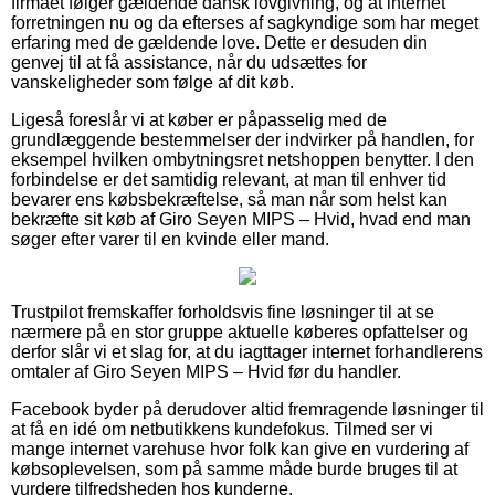
firmaet følger gældende dansk lovgivning, og at internet
forretningen nu og da efterses af sagkyndige som har meget
erfaring med de gældende love. Dette er desuden din
genvej til at få assistance, når du udsættes for
vanskeligheder som følge af dit køb.
Ligeså foreslår vi at køber er påpasselig med de
grundlæggende bestemmelser der indvirker på handlen, for
eksempel hvilken ombytningsret netshoppen benytter. I den
forbindelse er det samtidig relevant, at man til enhver tid
bevarer ens købsbekræftelse, så man når som helst kan
bekræfte sit køb af Giro Seyen MIPS – Hvid, hvad end man
søger efter varer til en kvinde eller mand.
Trustpilot fremskaffer forholdsvis fine løsninger til at se
nærmere på en stor gruppe aktuelle køberes opfattelser og
derfor slår vi et slag for, at du iagttager internet forhandlerens
omtaler af Giro Seyen MIPS – Hvid før du handler.
Facebook byder på derudover altid fremragende løsninger til
at få en idé om netbutikkens kundefokus. Tilmed ser vi
mange internet varehuse hvor folk kan give en vurdering af
købsoplevelsen, som på samme måde burde bruges til at
vurdere tilfredsheden hos kunderne.