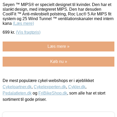
Seyen ™ MIPS® er specielt designet til kvinder. Den har et
slankt design, med integreret MIPS. Den har desuden
CoolFit ™ Anti-mikrobielt polstring, Roc Loc® 5 Air MIPS fit
system og 25 Wind Tunnel ™ ventilationskanaler med intern
kana
(Læs mere)
699
kr.
(Vis fragtpris)
Læs mere »
Køb nu »
De mest populære cykel-webshops er i øjeblikket
Cykelpartner.dk
,
Cykelexperten.dk
,
Cykler.dk
,
Pedalatleten.dk
og
FriBikeShop.dk
, som alle har et stort
sortiment til gode priser.