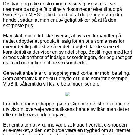
Det kan dog ikke desto mindre vise sig lønsomt at se
nærmere på nogle få online virksomheder efter tilbud på
Giro Seyen MIPS – Hvid forud for at du gennemfører din
handel, sådan at man er usvigeligt sikker på at få den
skarpeste pris.
Man skal imidlertid ikke overse, at hvis en forhandler på
nettet udbyder et produkt til salg for en pris som anses for
overordentlig attraktiv, så er det i nogle tilfælde være et
karakteristika der viser en svindel shop. Bestillinger med kort
er trods alt omfattet af Indsigelsesordningen, der begunstiger
os imod uoprigtige online virksomheder.
Generelt anbefaler vi shopping med kort eller mobilbetaling.
Som alternativ kunne du udnytte et tilbud som for eksempel
ViaBill, såfremt du vil klare betalingen senere.
Forinden nogen shopper på en Giro internet shop kunne de
utvivlsomt overveje webbutikkens handelsvilkår, men det er
ofte en tidskrævende opgave.
Et nemt alternativ kunne være at kigge hvorvidt e-shoppen
er e-mærket, siden det burde være en tryghed om at internet