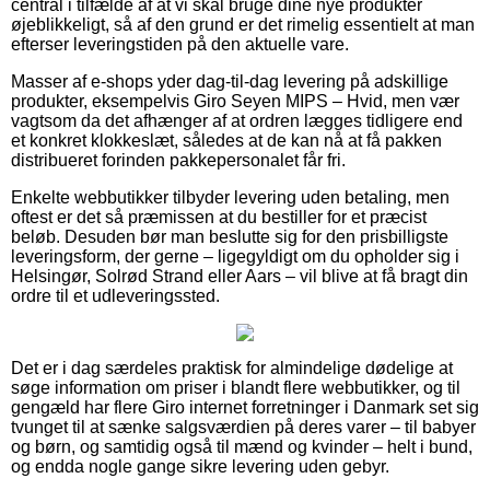
central i tilfælde af at vi skal bruge dine nye produkter
øjeblikkeligt, så af den grund er det rimelig essentielt at man
efterser leveringstiden på den aktuelle vare.
Masser af e-shops yder dag-til-dag levering på adskillige
produkter, eksempelvis Giro Seyen MIPS – Hvid, men vær
vagtsom da det afhænger af at ordren lægges tidligere end
et konkret klokkeslæt, således at de kan nå at få pakken
distribueret forinden pakkepersonalet får fri.
Enkelte webbutikker tilbyder levering uden betaling, men
oftest er det så præmissen at du bestiller for et præcist
beløb. Desuden bør man beslutte sig for den prisbilligste
leveringsform, der gerne – ligegyldigt om du opholder sig i
Helsingør, Solrød Strand eller Aars – vil blive at få bragt din
ordre til et udleveringssted.
Det er i dag særdeles praktisk for almindelige dødelige at
søge information om priser i blandt flere webbutikker, og til
gengæld har flere Giro internet forretninger i Danmark set sig
tvunget til at sænke salgsværdien på deres varer – til babyer
og børn, og samtidig også til mænd og kvinder – helt i bund,
og endda nogle gange sikre levering uden gebyr.