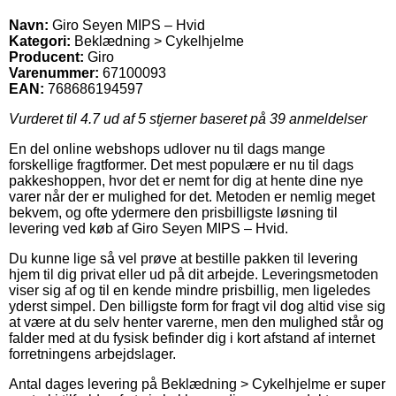
Navn:
Giro Seyen MIPS – Hvid
Kategori:
Beklædning > Cykelhjelme
Producent:
Giro
Varenummer:
67100093
EAN:
768686194597
Vurderet til
4.7
ud af 5 stjerner baseret på
39
anmeldelser
En del online webshops udlover nu til dags mange
forskellige fragtformer. Det mest populære er nu til dags
pakkeshoppen, hvor det er nemt for dig at hente dine nye
varer når der er mulighed for det. Metoden er nemlig meget
bekvem, og ofte ydermere den prisbilligste løsning til
levering ved køb af Giro Seyen MIPS – Hvid.
Du kunne lige så vel prøve at bestille pakken til levering
hjem til dig privat eller ud på dit arbejde. Leveringsmetoden
viser sig af og til en kende mindre prisbillig, men ligeledes
yderst simpel. Den billigste form for fragt vil dog altid vise sig
at være at du selv henter varerne, men den mulighed står og
falder med at du fysisk befinder dig i kort afstand af internet
forretningens arbejdslager.
Antal dages levering på Beklædning > Cykelhjelme er super