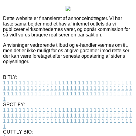
Dette website er finansieret af annonceindtægter. Vi har
faste samarbejder med et hav af internet outlets da vi
publicerer virksomhedernes varer, og opnår kommission for
så vidt vores brugere realiserer en transaktion.
Anvisninger vedrørende tilbud og e-handler værnes om tit,
men det er ikke muligt for os at give garantier imod rettelser
der kan være foretaget efter seneste opdatering af sidens
oplysninger.
BITLY:
1
1
1
1
1
1
1
1
1
1
1
1
1
1
1
1
1
1
1
1
1
1
1
1
1
1
1
1
1
1
1
1
1
1
1
1
1
1
1
1
1
1
1
1
1
1
1
1
1
1
1
1
1
1
1
1
1
1
1
1
1
1
1
1
1
1
1
1
1
1
1
1
1
1
1
1
1
1
1
1
1
1
1
1
1
1
1
1
1
1
1
1
1
1
1
1
1
1
1
1
SPOTIFY:
1
1
1
1
1
1
1
1
1
1
1
1
1
1
1
1
1
1
1
1
1
1
1
1
1
1
1
1
1
1
1
1
1
1
1
1
1
1
1
1
1
1
1
1
1
1
1
1
1
1
1
1
1
1
1
1
1
1
1
1
1
1
1
1
1
1
1
1
1
1
1
1
1
1
1
1
1
1
1
1
1
1
1
1
1
1
1
1
1
1
1
1
1
1
1
1
1
1
1
1
CUTTLY BIO: