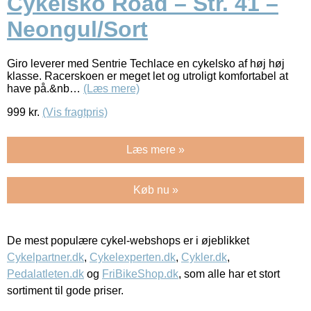
Cykelsko Road – Str. 41 –
Neongul/Sort
Giro leverer med Sentrie Techlace en cykelsko af høj høj
klasse. Racerskoen er meget let og utroligt komfortabel at
have på.&nb…
(Læs mere)
999
kr.
(Vis fragtpris)
Læs mere »
Køb nu »
De mest populære cykel-webshops er i øjeblikket
Cykelpartner.dk
,
Cykelexperten.dk
,
Cykler.dk
,
Pedalatleten.dk
og
FriBikeShop.dk
, som alle har et stort
sortiment til gode priser.