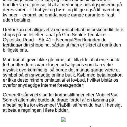
handler været presset til at at nedbringe udsalgspriserne på
deres varer – til babyer og børn, og tillige også til mænd og
kvinder – enormt, og endda nogle gange garantere fragt
uden betaling.
Derfor kan det alligevel være rentabelt at udforske indtil flere
shops på nettet efter rabat på Giro Sentrie Techlace –
Cykelsko Road – Str. 41 – Neongul/Sort forinden du
færdiggør din shopping, sådan at man er sikret at opnå den
billigste pris.
Man bør alligevel ikke glemme, at i tilfælde af at en e-butik
forhandler deres varer for en udsalgspris som kan virke
mystisk overkommelig, så burde det mange gange være et
symbol på en snydagtig online butik. Køb med betalingskort
er ikke desto mindre omfattet af et lovbud, hvilket bistår os
overfor snydagtige internet foretagender.
Generelt slår vi et slag for kortbestillinger eller MobilePay.
Som et alternativ burde du drage fordel af en løsning på
afbetaling fra for eksempel ViaBill, såfremt du har til hensigt
at betale regningen i flere bidder.