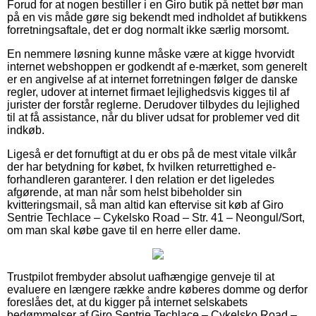
Forud for at nogen bestiller i en Giro butik på nettet bør man
på en vis måde gøre sig bekendt med indholdet af butikkens
forretningsaftale, det er dog normalt ikke særlig morsomt.
En nemmere løsning kunne måske være at kigge hvorvidt
internet webshoppen er godkendt af e-mærket, som generelt
er en angivelse af at internet forretningen følger de danske
regler, udover at internet firmaet lejlighedsvis kigges til af
jurister der forstår reglerne. Derudover tilbydes du lejlighed
til at få assistance, når du bliver udsat for problemer ved dit
indkøb.
Ligeså er det fornuftigt at du er obs på de mest vitale vilkår
der har betydning for købet, fx hvilken returrettighed e-
forhandleren garanterer. I den relation er det ligeledes
afgørende, at man når som helst bibeholder sin
kvitteringsmail, så man altid kan eftervise sit køb af Giro
Sentrie Techlace – Cykelsko Road – Str. 41 – Neongul/Sort,
om man skal købe gave til en herre eller dame.
Trustpilot frembyder absolut uafhængige genveje til at
evaluere en længere række andre køberes domme og derfor
foreslåes det, at du kigger på internet selskabets
bedømmelser af Giro Sentrie Techlace – Cykelsko Road –