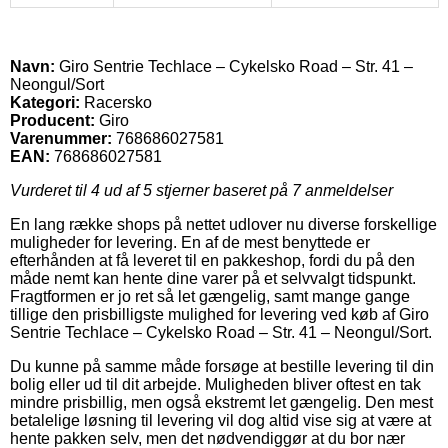
Navn:
Giro Sentrie Techlace – Cykelsko Road – Str. 41 –
Neongul/Sort
Kategori:
Racersko
Producent:
Giro
Varenummer:
768686027581
EAN:
768686027581
Vurderet til
4
ud af 5 stjerner baseret på
7
anmeldelser
En lang række shops på nettet udlover nu diverse forskellige
muligheder for levering. En af de mest benyttede er
efterhånden at få leveret til en pakkeshop, fordi du på den
måde nemt kan hente dine varer på et selvvalgt tidspunkt.
Fragtformen er jo ret så let gængelig, samt mange gange
tillige den prisbilligste mulighed for levering ved køb af Giro
Sentrie Techlace – Cykelsko Road – Str. 41 – Neongul/Sort.
Du kunne på samme måde forsøge at bestille levering til din
bolig eller ud til dit arbejde. Muligheden bliver oftest en tak
mindre prisbillig, men også ekstremt let gængelig. Den mest
betalelige løsning til levering vil dog altid vise sig at være at
hente pakken selv, men det nødvendiggør at du bor nær