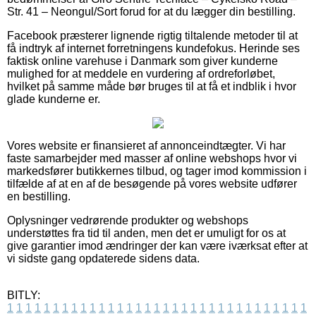
Str. 41 – Neongul/Sort forud for at du lægger din bestilling.
Facebook præsterer lignende rigtig tiltalende metoder til at
få indtryk af internet forretningens kundefokus. Herinde ses
faktisk online varehuse i Danmark som giver kunderne
mulighed for at meddele en vurdering af ordreforløbet,
hvilket på samme måde bør bruges til at få et indblik i hvor
glade kunderne er.
Vores website er finansieret af annonceindtægter. Vi har
faste samarbejder med masser af online webshops hvor vi
markedsfører butikkernes tilbud, og tager imod kommission i
tilfælde af at en af de besøgende på vores website udfører
en bestilling.
Oplysninger vedrørende produkter og webshops
understøttes fra tid til anden, men det er umuligt for os at
give garantier imod ændringer der kan være iværksat efter at
vi sidste gang opdaterede sidens data.
BITLY:
1
1
1
1
1
1
1
1
1
1
1
1
1
1
1
1
1
1
1
1
1
1
1
1
1
1
1
1
1
1
1
1
1