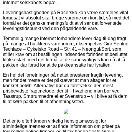
internet selskabets bopæl.
Leveringshastigheden på Racersko kan være særdeles vital
forudsat vi absolut skal bruge varerne om kort tid, så med det
formål er det ganske meningsfuldt at vi ser det forventede
leveringstidspunkt ved den pågældende vare.
Temmelig mange internet forhandlere lover dag-til-dag fragt
på mange af butikkens varenumre, eksempelvis Giro Sentrie
Techlace – Cykelsko Road – Str. 41 – Neongul/Sort, som
stiller krav om at bestillingen indsendes forinden et besluttet
klokkeslæt, med det formål at de sandsynligvis kan nå at få
pakken klar forud for at de pakkeansatte har fyraften.
En hel del forretninger på nettet præsterer fragtfri levering,
men for det meste er det påkrævet at man aftager for et
konkret beløb. Alternativt bør du foretrække den mest
prisbevidste fragtmetode, der tit – hvad end man bor ved
Taastrup, Smørumnedre eller Svenstrup – vil blive at få dem
til at køre pakken til et afhentningssted.
Det er jo efterhånden virkelig hensigtsmæssigt for
almindelige mennesker at finde information om priser på
forskellige online firmaer, og til tak har de fleste Giro e-