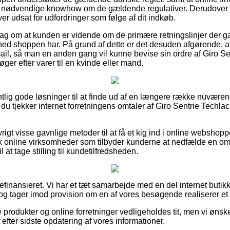
nødvendige knowhow om de gældende regulativer. Derudover gi
iver udsat for udfordringer som følge af dit indkøb.
rslag om at kunden er vidende om de primære retningslinjer der gæ
hed shoppen har. På grund af dette er det desuden afgørende, a
mail, så man en anden gang vil kunne bevise sin ordre af Giro S
er efter varer til en kvinde eller mand.
ntlig gode løsninger til at finde ud af en længere række nuvær
 at du tjekker internet forretningens omtaler af Giro Sentrie Tech
rigt visse gavnlige metoder til at få et kig ind i online webshop
k online virksomheder som tilbyder kunderne at nedfælde en om
 at tage stilling til kundetilfredsheden.
inansieret. Vi har et tæt samarbejde med en del internet butikk
og tager imod provision om en af vores besøgende realiserer et
produkter og online forretninger vedligeholdes tit, men vi ønske
 efter sidste opdatering af vores informationer.