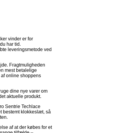
er vinder er for
u har tid.
øbte leveringsmetode ved
rbejde. Fragtmuligheden
n mest betalelige
n af online shoppens
bruge dine nye varer om
det aktuelle produkt.
ro Sentrie Techlace
t bestemt klokkeslæt, så
ten.
lse af at der købes for et
mange tilfælde –