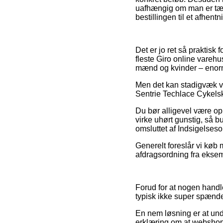
uafhængig om man er tæt p
bestillingen til et afhent
Det er jo ret så praktisk f
fleste Giro online varehu
mænd og kvinder – enorm
Men det kan stadigvæk vis
Sentrie Techlace Cykelsko
Du bør alligevel være opm
virke uhørt gunstig, så b
omsluttet af Indsigelses
Generelt foreslår vi køb
afdragsordning fra eksemp
Forud for at nogen handl
typisk ikke super spænd
En nem løsning er at und
erklæring om at webshopp