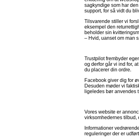
sagkyndige som har den 
support, for så vidt du bl
Tilsvarende stiller vi fo
eksempel den returrettig
beholder sin kvitterings
– Hvid, uanset om man søg
Trustpilot frembyder ege
og derfor går vi ind for,
du placerer din ordre.
Facebook giver dig for øv
Desuden møder vi faktis
ligeledes bør anvendes til
Vores website er annoncef
virksomhedernes tilbud, 
Informationer vedrørende 
reguleringer der er udført