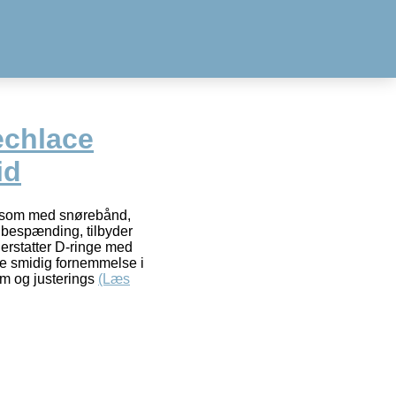
echlace
id
, som med snørebånd,
bespænding, tilbyder
 erstatter D-ringe med
re smidig fornemmelse i
rm og justerings
(Læs