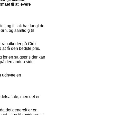
maet til at levere
tet, og til tak har langt de
ørn, og samtidig til
er rabatkoder på Giro
 at få den bedste pris.
g for en salgspris der kan
er på den anden side
u udnytte en
delsaftale, men det er
da det generelt er en
t af og til revideres af