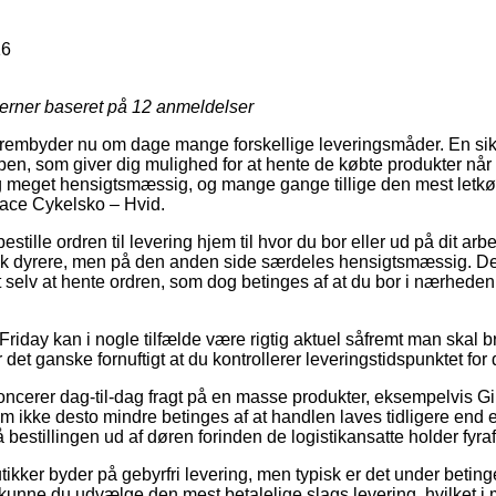
16
jerner baseret på
12
anmeldelser
frembyder nu om dage mange forskellige leveringsmåder. En sikk
 som giver dig mulighed for at hente de købte produkter når d
g meget hensigtsmæssig, og mange gange tillige den mest letk
lace Cykelsko – Hvid.
bestille ordren til levering hjem til hvor du bor eller ud på dit a
hak dyrere, men på den anden side særdeles hensigtsmæssig. De
mt selv at hente ordren, som dog betinges af at du bor i nærhede
Friday kan i nogle tilfælde være rigtig aktuel såfremt man skal 
det ganske fornuftigt at du kontrollerer leveringstidspunktet for 
ncerer dag-til-dag fragt på en masse produkter, eksempelvis Gi
 ikke desto mindre betinges af at handlen laves tidligere end e
å bestillingen ud af døren forinden de logistikansatte holder fyraf
tikker byder på gebyrfri levering, men typisk er det under betinge
unne du udvælge den mest betalelige slags levering, hvilket i 