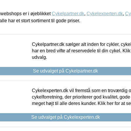
webshops er i øjeblikket
Cykelpartner.dk
,
Cykelexperten.dk
,
Cy
alle har et stort sortiment til gode priser.
Cykelpartner.dk sælger alt inden for cykler, cyke
har en bred vifte af reservedele til din cykel. Klik
udvalg.
Se udvalget på Cykelpartner.dk
Cykelexperten.dk vil fremstå som en troværdig o
cykelforretning, der prioriterer god kvalitet, god
meget højt til alle deres kunder. Klik her for at s
Se udvalget på Cykelexperten.dk