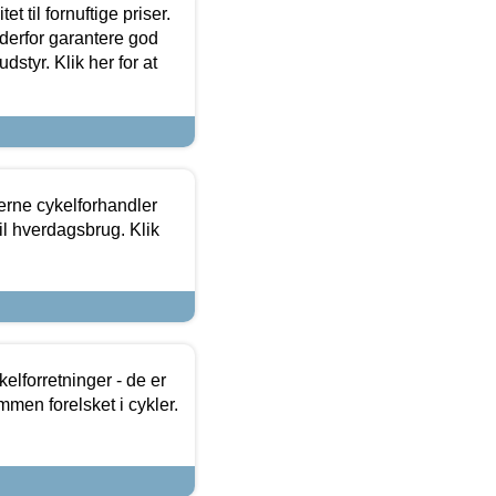
et til fornuftige priser.
 derfor garantere god
dstyr. Klik her for at
erne cykelforhandler
til hverdagsbrug. Klik
lforretninger - de er
mmen forelsket i cykler.