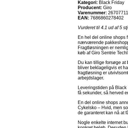
Kategori:
Black Friday
Producent:
Giro
Varenummer:
2670771
EAN:
7686860278402
Vurderet til
4.1
ud af 5 st
En hel del online shops 
nærværende pakkeshoppen,
Fragtløsningen er nemli
køb af Giro Sentrie Tech
Du kan tillige forsøge at 
bliver beklageligvis et 
fragtløsning er utvivlso
arbejdslager.
Leveringstiden på Black 
få sekunder, så herved er 
En del online shops anno
Cykelsko – Hvid, men som
de garanteret kan nå at f
Nogle enkelte internet bu
konkret beløb. Desuden k