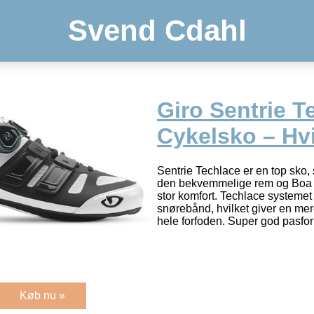
Svend Cdahl
Giro Sentrie T
Cykelsko – Hv
Sentrie Techlace er en top sko
den bekvemmelige rem og Boa 
stor komfort. Techlace systemet
snørebånd, hvilket giver en me
hele forfoden. Super god pasfo
Køb nu »