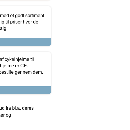
 med et godt sortiment
g til priser hvor de
alg.
f cykelhjelme til
lhjelme er CE-
 bestille gennem dem.
 fra bl.a. deres
mer og