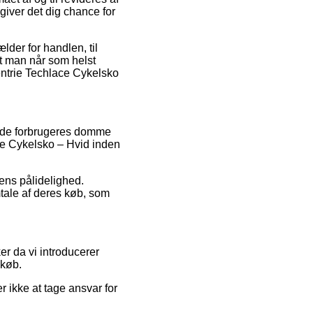
ver det dig chance for
lder for handlen, til
t man når som helst
entrie Techlace Cykelsko
ende forbrugeres domme
lace Cykelsko – Hvid inden
pens pålidelighed.
tale af deres køb, som
er da vi introducerer
 køb.
r ikke at tage ansvar for