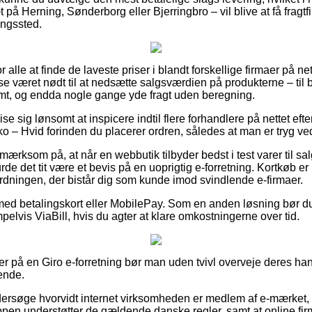
å Herning, Sønderborg eller Bjerringbro – vil blive at få fragtfir
ningssted.
or alle at finde de laveste priser i blandt forskellige firmaer på net
se været nødt til at nedsætte salgsværdien på produkterne – til b
t, og endda nogle gange yde fragt uden beregning.
e sig lønsomt at inspicere indtil flere forhandlere på nettet eft
 – Hvid forinden du placerer ordren, således at man er tryg ved
ærksom på, at når en webbutik tilbyder bedst i test varer til sal
urde det tit være et bevis på en uoprigtig e-forretning. Kortkøb 
ordningen, der bistår dig som kunde imod svindlende e-firmaer.
 med betalingskort eller MobilePay. Som en anden løsning bør d
elvis ViaBill, hvis du agter at klare omkostningerne over tid.
er på en Giro e-forretning bør man uden tvivl overveje deres han
ende.
ersøge hvorvidt internet virksomheden er medlem af e-mærket, 
en understøtter de gældende danske regler, samt at online firmae