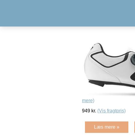
mere)
949
kr.
(Vis fragtpris)
Læs mere »