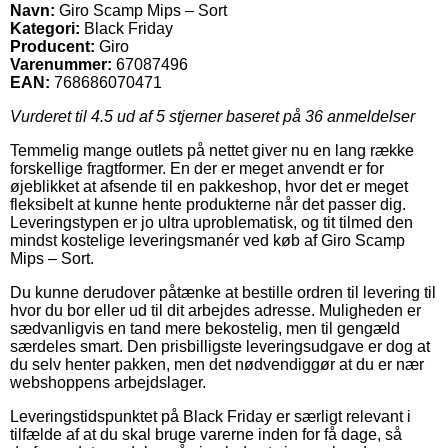
Navn:
Giro Scamp Mips – Sort
Kategori:
Black Friday
Producent:
Giro
Varenummer:
67087496
EAN:
768686070471
Vurderet til
4.5
ud af 5 stjerner baseret på
36
anmeldelser
Temmelig mange outlets på nettet giver nu en lang række
forskellige fragtformer. En der er meget anvendt er for
øjeblikket at afsende til en pakkeshop, hvor det er meget
fleksibelt at kunne hente produkterne når det passer dig.
Leveringstypen er jo ultra uproblematisk, og tit tilmed den
mindst kostelige leveringsmanér ved køb af Giro Scamp
Mips – Sort.
Du kunne derudover påtænke at bestille ordren til levering til
hvor du bor eller ud til dit arbejdes adresse. Muligheden er
sædvanligvis en tand mere bekostelig, men til gengæld
særdeles smart. Den prisbilligste leveringsudgave er dog at
du selv henter pakken, men det nødvendiggør at du er nær
webshoppens arbejdslager.
Leveringstidspunktet på Black Friday er særligt relevant i
tilfælde af at du skal bruge varerne inden for få dage, så