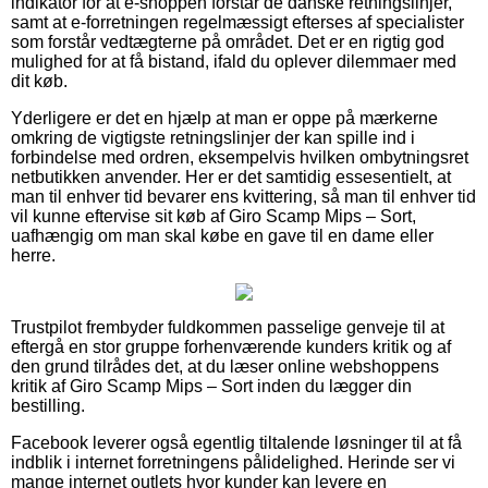
indikator for at e-shoppen forstår de danske retningslinjer,
samt at e-forretningen regelmæssigt efterses af specialister
som forstår vedtægterne på området. Det er en rigtig god
mulighed for at få bistand, ifald du oplever dilemmaer med
dit køb.
Yderligere er det en hjælp at man er oppe på mærkerne
omkring de vigtigste retningslinjer der kan spille ind i
forbindelse med ordren, eksempelvis hvilken ombytningsret
netbutikken anvender. Her er det samtidig essesentielt, at
man til enhver tid bevarer ens kvittering, så man til enhver tid
vil kunne eftervise sit køb af Giro Scamp Mips – Sort,
uafhængig om man skal købe en gave til en dame eller
herre.
Trustpilot frembyder fuldkommen passelige genveje til at
eftergå en stor gruppe forhenværende kunders kritik og af
den grund tilrådes det, at du læser online webshoppens
kritik af Giro Scamp Mips – Sort inden du lægger din
bestilling.
Facebook leverer også egentlig tiltalende løsninger til at få
indblik i internet forretningens pålidelighed. Herinde ser vi
mange internet outlets hvor kunder kan levere en