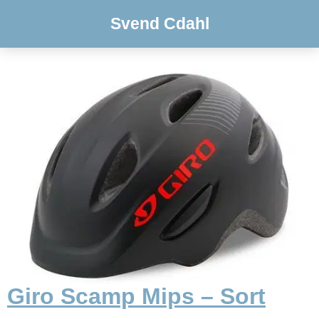
Svend Cdahl
Giro Scamp Mips – Sort