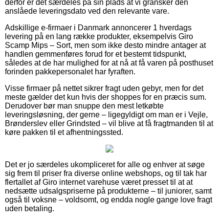
derfor er det særdeles på sin plads at vi gransker den
anslåede leveringsdato ved den relevante vare.
Adskillige e-firmaer i Danmark annoncerer 1 hverdags
levering på en lang række produkter, eksempelvis Giro
Scamp Mips – Sort, men som ikke desto mindre antager at
handlen gemmenføres forud for et bestemt tidspunkt,
således at de har mulighed for at nå at få varen på posthuset
forinden pakkepersonalet har fyraften.
Visse firmaer på nettet sikrer fragt uden gebyr, men for det
meste gælder det kun hvis der shoppes for en præcis sum.
Derudover bør man snuppe den mest letkøbte
leveringsløsning, der gerne – ligegyldigt om man er i Vejle,
Brønderslev eller Grindsted – vil blive at få fragtmanden til at
køre pakken til et afhentningssted.
Det er jo særdeles ukompliceret for alle og enhver at søge
sig frem til priser fra diverse online webshops, og til tak har
flertallet af Giro internet varehuse været presset til at at
nedsætte udsalgspriserne på produkterne – til juniorer, samt
også til voksne – voldsomt, og endda nogle gange love fragt
uden betaling.