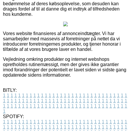
bedømmelse af deres købsoplevelse, som desuden kan
drages fordel af til at danne dig et indtryk af tilfredsheden
hos kunderne.
Vores website finansieres af annonceindtægter. Vi har
samarbejder med massevis af forretninger på nettet da vi
introducerer forretningernes produkter, og tjener honorar i
tilfælde af at vores brugere laver en handel.
Vejledning omkring produkter og internet webshops
opretholdes rutinemæssigt, men der gives ikke garantier
imod forandringer der potentielt er lavet siden vi sidste gang
opdaterede sidens informationer.
BITLY:
1
1
1
1
1
1
1
1
1
1
1
1
1
1
1
1
1
1
1
1
1
1
1
1
1
1
1
1
1
1
1
1
1
1
1
1
1
1
1
1
1
1
1
1
1
1
1
1
1
1
1
1
1
1
1
1
1
1
1
1
1
1
1
1
1
1
1
1
1
1
1
1
1
1
1
1
1
1
1
1
1
1
1
1
1
1
1
1
1
1
1
1
1
1
1
1
1
1
1
1
SPOTIFY:
1
1
1
1
1
1
1
1
1
1
1
1
1
1
1
1
1
1
1
1
1
1
1
1
1
1
1
1
1
1
1
1
1
1
1
1
1
1
1
1
1
1
1
1
1
1
1
1
1
1
1
1
1
1
1
1
1
1
1
1
1
1
1
1
1
1