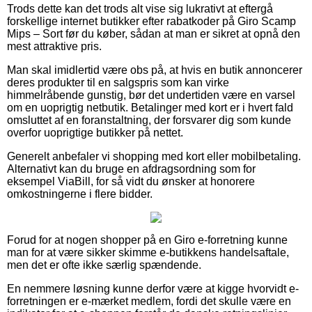
Trods dette kan det trods alt vise sig lukrativt at eftergå
forskellige internet butikker efter rabatkoder på Giro Scamp
Mips – Sort før du køber, sådan at man er sikret at opnå den
mest attraktive pris.
Man skal imidlertid være obs på, at hvis en butik annoncerer
deres produkter til en salgspris som kan virke
himmelråbende gunstig, bør det undertiden være en varsel
om en uoprigtig netbutik. Betalinger med kort er i hvert fald
omsluttet af en foranstaltning, der forsvarer dig som kunde
overfor uoprigtige butikker på nettet.
Generelt anbefaler vi shopping med kort eller mobilbetaling.
Alternativt kan du bruge en afdragsordning som for
eksempel ViaBill, for så vidt du ønsker at honorere
omkostningerne i flere bidder.
Forud for at nogen shopper på en Giro e-forretning kunne
man for at være sikker skimme e-butikkens handelsaftale,
men det er ofte ikke særlig spændende.
En nemmere løsning kunne derfor være at kigge hvorvidt e-
forretningen er e-mærket medlem, fordi det skulle være en