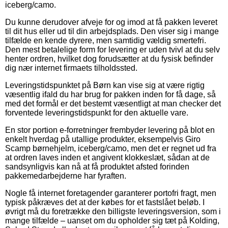
iceberg/camo.
Du kunne derudover afveje for og imod at få pakken leveret
til dit hus eller ud til din arbejdsplads. Den viser sig i mange
tilfælde en kende dyrere, men samtidig vældig smertefri.
Den mest betalelige form for levering er uden tvivl at du selv
henter ordren, hvilket dog forudsætter at du fysisk befinder
dig nær internet firmaets tilholdssted.
Leveringstidspunktet på Børn kan vise sig at være rigtig
væsentlig ifald du har brug for pakken inden for få dage, så
med det formål er det bestemt væsentligt at man checker det
forventede leveringstidspunkt for den aktuelle vare.
En stor portion e-forretninger frembyder levering på blot en
enkelt hverdag på utallige produkter, eksempelvis Giro
Scamp børnehjelm, iceberg/camo, men det er regnet ud fra
at ordren laves inden et angivent klokkeslæt, sådan at de
sandsynligvis kan nå at få produktet afsted forinden
pakkemedarbejderne har fyraften.
Nogle få internet foretagender garanterer portofri fragt, men
typisk påkræves det at der købes for et fastslået beløb. I
øvrigt må du foretrække den billigste leveringsversion, som i
mange tilfælde – uanset om du opholder sig tæt på Kolding,