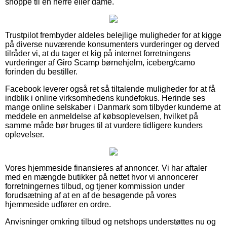
shoppe til en herre eller dame.
Trustpilot frembyder aldeles belejlige muligheder for at kigge
på diverse nuværende konsumenters vurderinger og derved
tilråder vi, at du tager et kig på internet forretningens
vurderinger af Giro Scamp børnehjelm, iceberg/camo
forinden du bestiller.
Facebook leverer også ret så tiltalende muligheder for at få
indblik i online virksomhedens kundefokus. Herinde ses
mange online selskaber i Danmark som tilbyder kunderne at
meddele en anmeldelse af købsoplevelsen, hvilket på
samme måde bør bruges til at vurdere tidligere kunders
oplevelser.
Vores hjemmeside finansieres af annoncer. Vi har aftaler
med en mængde butikker på nettet hvor vi annoncerer
forretningernes tilbud, og tjener kommission under
forudsætning af at en af de besøgende på vores
hjemmeside udfører en ordre.
Anvisninger omkring tilbud og netshops understøttes nu og