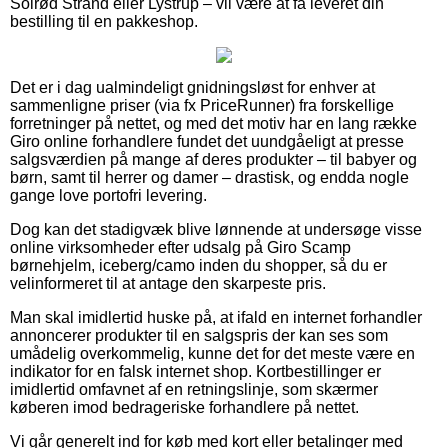
Solrød Strand eller Lystrup – vil være at få leveret din
bestilling til en pakkeshop.
Det er i dag ualmindeligt gnidningsløst for enhver at
sammenligne priser (via fx PriceRunner) fra forskellige
forretninger på nettet, og med det motiv har en lang række
Giro online forhandlere fundet det uundgåeligt at presse
salgsværdien på mange af deres produkter – til babyer og
børn, samt til herrer og damer – drastisk, og endda nogle
gange love portofri levering.
Dog kan det stadigvæk blive lønnende at undersøge visse
online virksomheder efter udsalg på Giro Scamp
børnehjelm, iceberg/camo inden du shopper, så du er
velinformeret til at antage den skarpeste pris.
Man skal imidlertid huske på, at ifald en internet forhandler
annoncerer produkter til en salgspris der kan ses som
umådelig overkommelig, kunne det for det meste være en
indikator for en falsk internet shop. Kortbestillinger er
imidlertid omfavnet af en retningslinje, som skærmer
køberen imod bedrageriske forhandlere på nettet.
Vi går generelt ind for køb med kort eller betalinger med