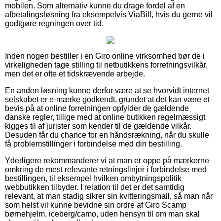
mobilen. Som alternativ kunne du drage fordel af en
afbetalingsløsning fra eksempelvis ViaBill, hvis du gerne vil
godtgøre regningen over tid.
Inden nogen bestiller i en Giro online virksomhed bør de i
virkeligheden tage stilling til netbutikkens forretningsvilkår,
men det er ofte et tidskrævende arbejde.
En anden løsning kunne derfor være at se hvorvidt internet
selskabet er e-mærke godkendt, grundet at det kan være et
bevis på at online forretningen opfylder de gældende
danske regler, tillige med at online butikken regelmæssigt
kigges til af jurister som kender til de gældende vilkår.
Desuden får du chance for en håndsrækning, når du skulle
få problemstillinger i forbindelse med din bestilling.
Yderligere rekommanderer vi at man er oppe på mærkerne
omkring de mest relevante retningslinjer i forbindelse med
bestillingen, til eksempel hvilken ombytningspolitik
webbutikken tilbyder. I relation til det er det samtidig
relevant, at man stadig sikrer sin kvitteringsmail, så man når
som helst vil kunne bevidne sin ordre af Giro Scamp
børnehjelm, iceberg/camo, uden hensyn til om man skal