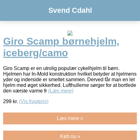
Svend Cdahl
Giro Scamp børnehjelm,
iceberg/camo
Giro Scamp er en utrolig populær cykelhjelm til børn.
Hjelmen har In-Mold konstruktion hvilket betyder at hjelmens
yder og inderside er smeltet sammen. Derved får man en let
hjelm med øget sikkerhed. Lufthullerne sørger for at bortlede
den værste varme fr
(Læs mere)
299
kr.
(Vis fragtpris)
Læs mere »
Køb nu »