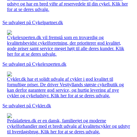
udstyr og har en bred vifte af reservedele til din cykel. Klik her
for at se deres udvalg.
Se udvalget på Cykelpartner.dk
Cykelexperten.dk vil fremstå som en troværdig og
kvalitetsbevidst cykelforretning, der prioriterer god kvalitet,
gode priser samt service meget højt til alle deres kunder. Klik
her for at se deres udvalg.
Se udvalget på Cykelexperten.dk
Cykler.dk har et solidt udvalg af cykler i god kvalitet til
fornuftige priser. De driver Vestjyllands største cykelbutik og
kan derfor garantere god service, og hurtig levering af nye
cykler og cykeludstyr. Klik her for at se deres udvalg.
Se udvalget på Cykler.dk
Pedalatleten.dk er en dansk, familieejet og moderne
cykelforhandler med et bredt udvalg af kvalitetscykler og udstyr
til hverdagsbrug. Klik her for at se deres udvalg.