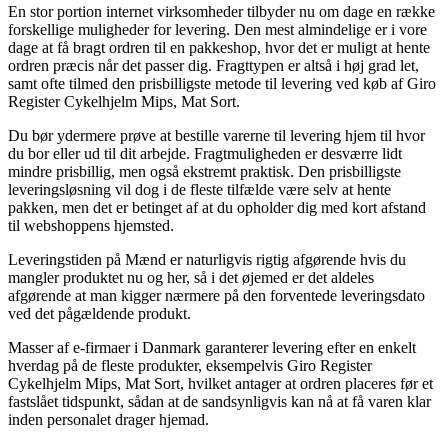
En stor portion internet virksomheder tilbyder nu om dage en række
forskellige muligheder for levering. Den mest almindelige er i vore
dage at få bragt ordren til en pakkeshop, hvor det er muligt at hente
ordren præcis når det passer dig. Fragttypen er altså i høj grad let,
samt ofte tilmed den prisbilligste metode til levering ved køb af Giro
Register Cykelhjelm Mips, Mat Sort.
Du bør ydermere prøve at bestille varerne til levering hjem til hvor
du bor eller ud til dit arbejde. Fragtmuligheden er desværre lidt
mindre prisbillig, men også ekstremt praktisk. Den prisbilligste
leveringsløsning vil dog i de fleste tilfælde være selv at hente
pakken, men det er betinget af at du opholder dig med kort afstand
til webshoppens hjemsted.
Leveringstiden på Mænd er naturligvis rigtig afgørende hvis du
mangler produktet nu og her, så i det øjemed er det aldeles
afgørende at man kigger nærmere på den forventede leveringsdato
ved det pågældende produkt.
Masser af e-firmaer i Danmark garanterer levering efter en enkelt
hverdag på de fleste produkter, eksempelvis Giro Register
Cykelhjelm Mips, Mat Sort, hvilket antager at ordren placeres før et
fastslået tidspunkt, sådan at de sandsynligvis kan nå at få varen klar
inden personalet drager hjemad.