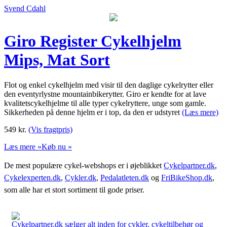
Svend Cdahl
Giro Register Cykelhjelm
Mips, Mat Sort
Flot og enkel cykelhjelm med visir til den daglige cykelrytter eller
den eventyrlystne mountainbikerytter. Giro er kendte for at lave
kvalitetscykelhjelme til alle typer cykelryttere, unge som gamle.
Sikkerheden på denne hjelm er i top, da den er udstyret
(Læs mere)
549
kr.
(Vis fragtpris)
Læs mere »
Køb nu »
De mest populære cykel-webshops er i øjeblikket
Cykelpartner.dk
,
Cykelexperten.dk
,
Cykler.dk
,
Pedalatleten.dk
og
FriBikeShop.dk
,
som alle har et stort sortiment til gode priser.
Cykelpartner.dk sælger alt inden for cykler, cykeltilbehør og