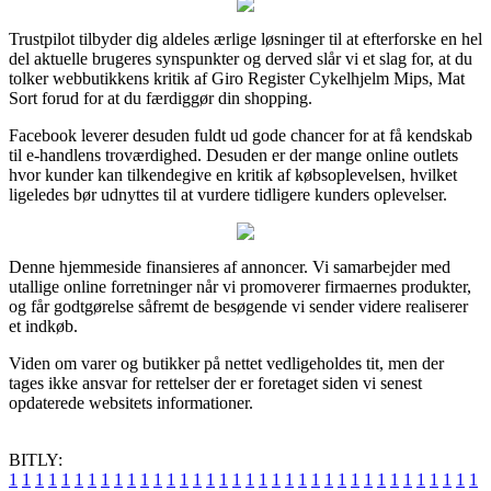
Trustpilot tilbyder dig aldeles ærlige løsninger til at efterforske en hel
del aktuelle brugeres synspunkter og derved slår vi et slag for, at du
tolker webbutikkens kritik af Giro Register Cykelhjelm Mips, Mat
Sort forud for at du færdiggør din shopping.
Facebook leverer desuden fuldt ud gode chancer for at få kendskab
til e-handlens troværdighed. Desuden er der mange online outlets
hvor kunder kan tilkendegive en kritik af købsoplevelsen, hvilket
ligeledes bør udnyttes til at vurdere tidligere kunders oplevelser.
Denne hjemmeside finansieres af annoncer. Vi samarbejder med
utallige online forretninger når vi promoverer firmaernes produkter,
og får godtgørelse såfremt de besøgende vi sender videre realiserer
et indkøb.
Viden om varer og butikker på nettet vedligeholdes tit, men der
tages ikke ansvar for rettelser der er foretaget siden vi senest
opdaterede websitets informationer.
BITLY:
1
1
1
1
1
1
1
1
1
1
1
1
1
1
1
1
1
1
1
1
1
1
1
1
1
1
1
1
1
1
1
1
1
1
1
1