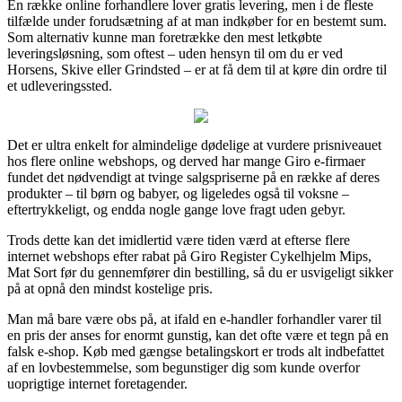
En række online forhandlere lover gratis levering, men i de fleste
tilfælde under forudsætning af at man indkøber for en bestemt sum.
Som alternativ kunne man foretrække den mest letkøbte
leveringsløsning, som oftest – uden hensyn til om du er ved
Horsens, Skive eller Grindsted – er at få dem til at køre din ordre til
et udleveringssted.
Det er ultra enkelt for almindelige dødelige at vurdere prisniveauet
hos flere online webshops, og derved har mange Giro e-firmaer
fundet det nødvendigt at tvinge salgspriserne på en række af deres
produkter – til børn og babyer, og ligeledes også til voksne –
eftertrykkeligt, og endda nogle gange love fragt uden gebyr.
Trods dette kan det imidlertid være tiden værd at efterse flere
internet webshops efter rabat på Giro Register Cykelhjelm Mips,
Mat Sort før du gennemfører din bestilling, så du er usvigeligt sikker
på at opnå den mindst kostelige pris.
Man må bare være obs på, at ifald en e-handler forhandler varer til
en pris der anses for enormt gunstig, kan det ofte være et tegn på en
falsk e-shop. Køb med gængse betalingskort er trods alt indbefattet
af en lovbestemmelse, som begunstiger dig som kunde overfor
uoprigtige internet foretagender.