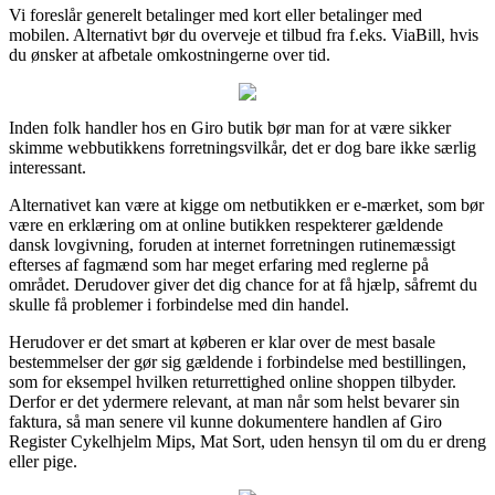
Vi foreslår generelt betalinger med kort eller betalinger med
mobilen. Alternativt bør du overveje et tilbud fra f.eks. ViaBill, hvis
du ønsker at afbetale omkostningerne over tid.
Inden folk handler hos en Giro butik bør man for at være sikker
skimme webbutikkens forretningsvilkår, det er dog bare ikke særlig
interessant.
Alternativet kan være at kigge om netbutikken er e-mærket, som bør
være en erklæring om at online butikken respekterer gældende
dansk lovgivning, foruden at internet forretningen rutinemæssigt
efterses af fagmænd som har meget erfaring med reglerne på
området. Derudover giver det dig chance for at få hjælp, såfremt du
skulle få problemer i forbindelse med din handel.
Herudover er det smart at køberen er klar over de mest basale
bestemmelser der gør sig gældende i forbindelse med bestillingen,
som for eksempel hvilken returrettighed online shoppen tilbyder.
Derfor er det ydermere relevant, at man når som helst bevarer sin
faktura, så man senere vil kunne dokumentere handlen af Giro
Register Cykelhjelm Mips, Mat Sort, uden hensyn til om du er dreng
eller pige.