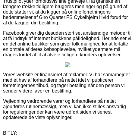
Trustpilot yder forholdsvis fine genveje til at granske en
længere række tidligere brugeres meninger og på grund af
dette støtter vi, at du kigger på online forretningens
bedømmelser af Giro Quarter FS Cykelhjelm Hvid forud for
at du lægger din bestilling.
Facebook giver dig desuden stort set anstændige metoder til
at få indtryk af internet butikkens pålidelighed. Herinde ser vi
en del online butikker som giver folk mulighed for at forfatte
en omtale af deres købsoplevelse, hvilket ydermere må
drages fordel af til at afveje tidligere kunders oplevelser.
Vores website er finansieret af reklamer. Vi har samarbejder
med et hav af forhandlere på nettet idet vi publicerer
forretningernes tilbud, og tager betaling når den person vi
sender videre laver en bestilling.
Vejledning vedrørende varer og forhandlere på nettet
ajourføres rutinemæssigt, men vi kan ikke stilles ansvarlig
for reguleringer der kan være udført siden vi senest
opdaterede de viste oplysninger.
BITLY: