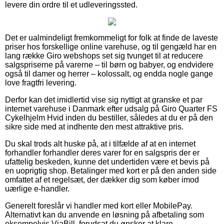
levere din ordre til et udleveringssted.
Det er ualmindeligt fremkommeligt for folk at finde de laveste
priser hos forskellige online varehuse, og til gengæld har en
lang række Giro webshops set sig tvunget til at reducere
salgspriserne på varerne – til børn og babyer, og endvidere
også til damer og herrer – kolossalt, og endda nogle gange
love fragtfri levering.
Derfor kan det imidlertid vise sig nyttigt at granske et par
internet varehuse i Danmark efter udsalg på Giro Quarter FS
Cykelhjelm Hvid inden du bestiller, således at du er på den
sikre side med at indhente den mest attraktive pris.
Du skal trods alt huske på, at i tilfælde af at en internet
forhandler forhandler deres varer for en salgspris der er
ufattelig beskeden, kunne det undertiden være et bevis på
en uoprigtig shop. Betalinger med kort er på den anden side
omfattet af et regelsæt, der dækker dig som køber imod
uærlige e-handler.
Generelt foreslår vi handler med kort eller MobilePay.
Alternativt kan du anvende en løsning på afbetaling som
eksempelvis ViaBill, forudsat du ønsker at klare