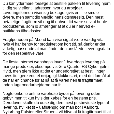
Du kan ydermere forsøge at bestille pakken til levering hjem
til dig selv eller til adressen hvor du arbejder.
Leveringsformen viser sig beklageligvis en lille smule
dyrere, men samtidig vældig hensigtsmæssig. Den mest
betalelige fragtform vil dog til enhver tid være selv at hente
produkterne, som jo afhænger af at du er nærved e-
butikkens tilholdssted.
Fragtperioden på Mænd kan vise sig at være vældig vital
hvis vi har behov for produktet om kort tid, så derfor er det
virkelig passende at man finder den anslåede leveringsdato
for den respektive vare.
De fleste internet webshops lover 1 hverdags levering på
mange produkter, eksempelvis Giro Quarter FS Cykelhjelm
Hvid, men glem ikke at det er underforstået at bestillingen
laves tidligere end et nøjagtigt klokkeslæt, med det formål at
de har en chance for at nå at få varen hen til fragtfirmaet
inden lagermedarbejderne har fri.
Nogle enkelte online varehuse byder på levering uden
gebyr, men tit kun hvis der købes for en bestemt pris.
Derudover skulle du udse dig den mest prisbevidste type af
levering, hvilket tit – uafhængig om man bor i Aalborg,
Nykøbing Falster eller Struer – vil blive at få fragtfirmaet til at