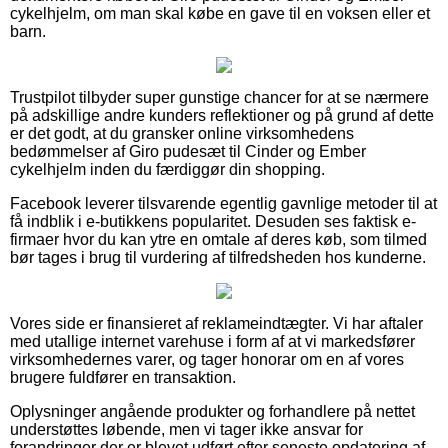
cykelhjelm, om man skal købe en gave til en voksen eller et
barn.
Trustpilot tilbyder super gunstige chancer for at se nærmere
på adskillige andre kunders reflektioner og på grund af dette
er det godt, at du gransker online virksomhedens
bedømmelser af Giro pudesæt til Cinder og Ember
cykelhjelm inden du færdiggør din shopping.
Facebook leverer tilsvarende egentlig gavnlige metoder til at
få indblik i e-butikkens popularitet. Desuden ses faktisk e-
firmaer hvor du kan ytre en omtale af deres køb, som tilmed
bør tages i brug til vurdering af tilfredsheden hos kunderne.
Vores side er finansieret af reklameindtægter. Vi har aftaler
med utallige internet varehuse i form af at vi markedsfører
virksomhedernes varer, og tager honorar om en af vores
brugere fuldfører en transaktion.
Oplysninger angående produkter og forhandlere på nettet
understøttes løbende, men vi tager ikke ansvar for
forandringer der er blevet udført efter seneste opdatering af