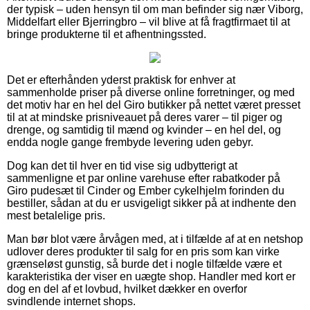
der typisk – uden hensyn til om man befinder sig nær Viborg,
Middelfart eller Bjerringbro – vil blive at få fragtfirmaet til at
bringe produkterne til et afhentningssted.
Det er efterhånden yderst praktisk for enhver at
sammenholde priser på diverse online forretninger, og med
det motiv har en hel del Giro butikker på nettet været presset
til at at mindske prisniveauet på deres varer – til piger og
drenge, og samtidig til mænd og kvinder – en hel del, og
endda nogle gange frembyde levering uden gebyr.
Dog kan det til hver en tid vise sig udbytterigt at
sammenligne et par online varehuse efter rabatkoder på
Giro pudesæt til Cinder og Ember cykelhjelm forinden du
bestiller, sådan at du er usvigeligt sikker på at indhente den
mest betalelige pris.
Man bør blot være årvågen med, at i tilfælde af at en netshop
udlover deres produkter til salg for en pris som kan virke
grænseløst gunstig, så burde det i nogle tilfælde være et
karakteristika der viser en uægte shop. Handler med kort er
dog en del af et lovbud, hvilket dækker en overfor
svindlende internet shops.