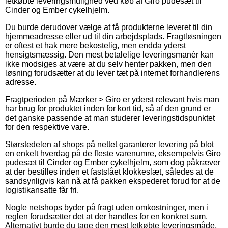
letkøbte leveringsmulighed ved køb af Giro pudesæt til
Cinder og Ember cykelhjelm.
Du burde derudover vælge at få produkterne leveret til din
hjemmeadresse eller ud til din arbejdsplads. Fragtløsningen
er oftest et hak mere bekostelig, men endda yderst
hensigtsmæssig. Den mest betalelige leveringsmanér kan
ikke modsiges at være at du selv henter pakken, men den
løsning forudsætter at du lever tæt på internet forhandlerens
adresse.
Fragtperioden på Mærker > Giro er yderst relevant hvis man
har brug for produktet inden for kort tid, så af den grund er
det ganske passende at man studerer leveringstidspunktet
for den respektive vare.
Størstedelen af shops på nettet garanterer levering på blot
en enkelt hverdag på de fleste varenumre, eksempelvis Giro
pudesæt til Cinder og Ember cykelhjelm, som dog påkræver
at der bestilles inden et fastslået klokkeslæt, således at de
sandsynligvis kan nå at få pakken ekspederet forud for at de
logistikansatte får fri.
Nogle netshops byder på fragt uden omkostninger, men i
reglen forudsætter det at der handles for en konkret sum.
Alternativt burde du tage den mest letkøbte leveringsmåde,