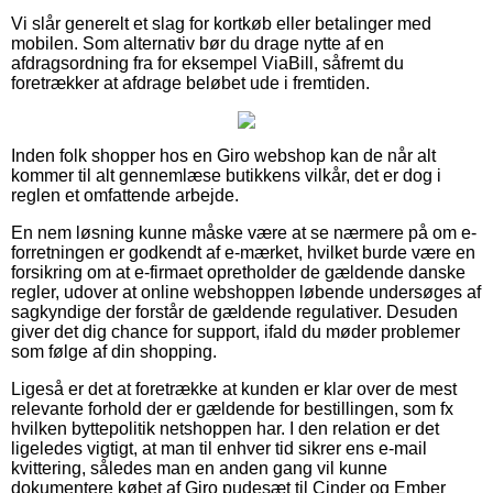
Vi slår generelt et slag for kortkøb eller betalinger med
mobilen. Som alternativ bør du drage nytte af en
afdragsordning fra for eksempel ViaBill, såfremt du
foretrækker at afdrage beløbet ude i fremtiden.
Inden folk shopper hos en Giro webshop kan de når alt
kommer til alt gennemlæse butikkens vilkår, det er dog i
reglen et omfattende arbejde.
En nem løsning kunne måske være at se nærmere på om e-
forretningen er godkendt af e-mærket, hvilket burde være en
forsikring om at e-firmaet opretholder de gældende danske
regler, udover at online webshoppen løbende undersøges af
sagkyndige der forstår de gældende regulativer. Desuden
giver det dig chance for support, ifald du møder problemer
som følge af din shopping.
Ligeså er det at foretrække at kunden er klar over de mest
relevante forhold der er gældende for bestillingen, som fx
hvilken byttepolitik netshoppen har. I den relation er det
ligeledes vigtigt, at man til enhver tid sikrer ens e-mail
kvittering, således man en anden gang vil kunne
dokumentere købet af Giro pudesæt til Cinder og Ember