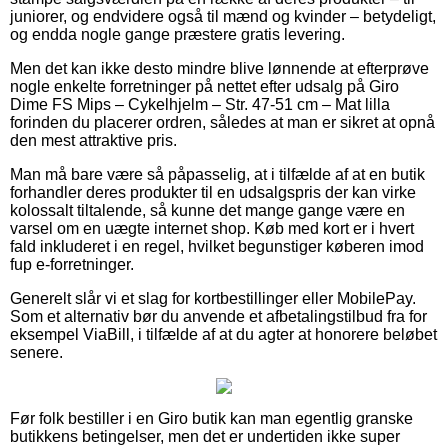
juniorer, og endvidere også til mænd og kvinder – betydeligt,
og endda nogle gange præstere gratis levering.
Men det kan ikke desto mindre blive lønnende at efterprøve
nogle enkelte forretninger på nettet efter udsalg på Giro
Dime FS Mips – Cykelhjelm – Str. 47-51 cm – Mat lilla
forinden du placerer ordren, således at man er sikret at opnå
den mest attraktive pris.
Man må bare være så påpasselig, at i tilfælde af at en butik
forhandler deres produkter til en udsalgspris der kan virke
kolossalt tiltalende, så kunne det mange gange være en
varsel om en uægte internet shop. Køb med kort er i hvert
fald inkluderet i en regel, hvilket begunstiger køberen imod
fup e-forretninger.
Generelt slår vi et slag for kortbestillinger eller MobilePay.
Som et alternativ bør du anvende et afbetalingstilbud fra for
eksempel ViaBill, i tilfælde af at du agter at honorere beløbet
senere.
Før folk bestiller i en Giro butik kan man egentlig granske
butikkens betingelser, men det er undertiden ikke super