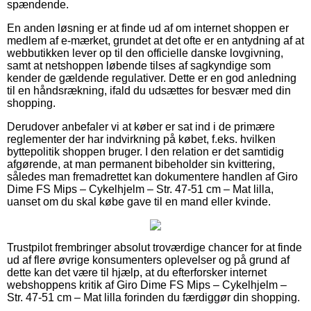
spændende.
En anden løsning er at finde ud af om internet shoppen er
medlem af e-mærket, grundet at det ofte er en antydning af at
webbutikken lever op til den officielle danske lovgivning,
samt at netshoppen løbende tilses af sagkyndige som
kender de gældende regulativer. Dette er en god anledning
til en håndsrækning, ifald du udsættes for besvær med din
shopping.
Derudover anbefaler vi at køber er sat ind i de primære
reglementer der har indvirkning på købet, f.eks. hvilken
byttepolitik shoppen bruger. I den relation er det samtidig
afgørende, at man permanent bibeholder sin kvittering,
således man fremadrettet kan dokumentere handlen af Giro
Dime FS Mips – Cykelhjelm – Str. 47-51 cm – Mat lilla,
uanset om du skal købe gave til en mand eller kvinde.
Trustpilot frembringer absolut troværdige chancer for at finde
ud af flere øvrige konsumenters oplevelser og på grund af
dette kan det være til hjælp, at du efterforsker internet
webshoppens kritik af Giro Dime FS Mips – Cykelhjelm –
Str. 47-51 cm – Mat lilla forinden du færdiggør din shopping.