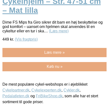
Cykelhjelm – Str. 47-51 cm
– Mat lilla
Dime FS Mips fra Giro sikrer dit barn en høj beskyttelse og
god komfort – uanset om hjelmen skal anvendes til en
cykeltur eller en tur i ska…
(Læs mere)
449
kr.
(Vis fragtpris)
Læs mere »
Køb nu »
De mest populære cykel-webshops er i øjeblikket
Cykelpartner.dk
,
Cykelexperten.dk
,
Cykler.dk
,
Pedalatleten.dk
og
FriBikeShop.dk
, som alle har et stort
sortiment til gode priser.