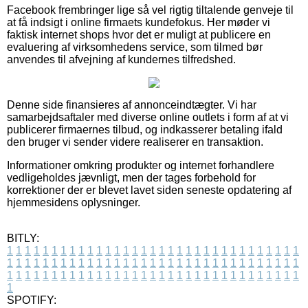
Facebook frembringer lige så vel rigtig tiltalende genveje til
at få indsigt i online firmaets kundefokus. Her møder vi
faktisk internet shops hvor det er muligt at publicere en
evaluering af virksomhedens service, som tilmed bør
anvendes til afvejning af kundernes tilfredshed.
Denne side finansieres af annonceindtægter. Vi har
samarbejdsaftaler med diverse online outlets i form af at vi
publicerer firmaernes tilbud, og indkasserer betaling ifald
den bruger vi sender videre realiserer en transaktion.
Informationer omkring produkter og internet forhandlere
vedligeholdes jævnligt, men der tages forbehold for
korrektioner der er blevet lavet siden seneste opdatering af
hjemmesidens oplysninger.
BITLY:
1
1
1
1
1
1
1
1
1
1
1
1
1
1
1
1
1
1
1
1
1
1
1
1
1
1
1
1
1
1
1
1
1
1
1
1
1
1
1
1
1
1
1
1
1
1
1
1
1
1
1
1
1
1
1
1
1
1
1
1
1
1
1
1
1
1
1
1
1
1
1
1
1
1
1
1
1
1
1
1
1
1
1
1
1
1
1
1
1
1
1
1
1
1
1
1
1
1
1
1
SPOTIFY: