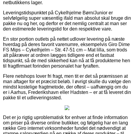
netbutikkens lager.
Leveringstidspunktet på Cykelhjelme Børn/Junior er
selvfølgelig super væsentlig ifald man absolut skal bruge din
pakke nu og her, og derfor er det nemlig centralt at man ser
den estimerede leveringstid for den respektive vare.
En stor portion outlets på nettet udlover levering på næste
hverdag på deres favorit varenumre, eksempelvis Giro Dime
FS Mips – Cykelhjelm – Str. 47-51 cm – Mat lilla, som trods
alt påkræver at ordren lægges tidligere end et fastsat
tidspunkt, så de med sikkerhed kan nå at få produkterne hen
til fragtfirmaet forinden personalet har fyraften.
Flere netshops lover fri fragt, men tit er det så præmissen at
man aftager for et præcist beløb. I øvrigt skulle du vælge den
mindst kostelige fragtmetode, der oftest – uafhængig om du
er i Aarhus, Frederikshavn eller Hadsten – er at få leveret din
pakke til et udleveringssted.
Det er jo rigtig uproblematisk for enhver at finde information
om priser på diverse online butikker, og følgelig har en lang
række Giro internet virksomheder fundet det nødvendigt at
stampe salgsværdien på en række af deres produkter – til