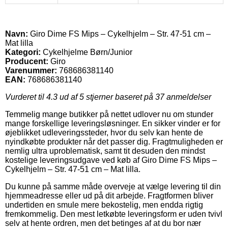
Navn:
Giro Dime FS Mips – Cykelhjelm – Str. 47-51 cm –
Mat lilla
Kategori:
Cykelhjelme Børn/Junior
Producent:
Giro
Varenummer:
768686381140
EAN:
768686381140
Vurderet til
4.3
ud af 5 stjerner baseret på
37
anmeldelser
Temmelig mange butikker på nettet udlover nu om stunder
mange forskellige leveringsløsninger. En sikker vinder er for
øjeblikket udleveringssteder, hvor du selv kan hente de
nyindkøbte produkter når det passer dig. Fragtmuligheden er
nemlig ultra uproblematisk, samt tit desuden den mindst
kostelige leveringsudgave ved køb af Giro Dime FS Mips –
Cykelhjelm – Str. 47-51 cm – Mat lilla.
Du kunne på samme måde overveje at vælge levering til din
hjemmeadresse eller ud på dit arbejde. Fragtformen bliver
undertiden en smule mere bekostelig, men endda rigtig
fremkommelig. Den mest letkøbte leveringsform er uden tvivl
selv at hente ordren, men det betinges af at du bor nær