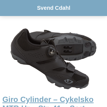
Svend Cdahl
Giro Cylinder – Cykelsko