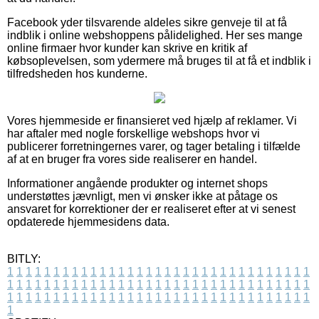
Facebook yder tilsvarende aldeles sikre genveje til at få
indblik i online webshoppens pålidelighed. Her ses mange
online firmaer hvor kunder kan skrive en kritik af
købsoplevelsen, som ydermere må bruges til at få et indblik i
tilfredsheden hos kunderne.
Vores hjemmeside er finansieret ved hjælp af reklamer. Vi
har aftaler med nogle forskellige webshops hvor vi
publicerer forretningernes varer, og tager betaling i tilfælde
af at en bruger fra vores side realiserer en handel.
Informationer angående produkter og internet shops
understøttes jævnligt, men vi ønsker ikke at påtage os
ansvaret for korrektioner der er realiseret efter at vi senest
opdaterede hjemmesidens data.
BITLY:
1
1
1
1
1
1
1
1
1
1
1
1
1
1
1
1
1
1
1
1
1
1
1
1
1
1
1
1
1
1
1
1
1
1
1
1
1
1
1
1
1
1
1
1
1
1
1
1
1
1
1
1
1
1
1
1
1
1
1
1
1
1
1
1
1
1
1
1
1
1
1
1
1
1
1
1
1
1
1
1
1
1
1
1
1
1
1
1
1
1
1
1
1
1
1
1
1
1
1
1