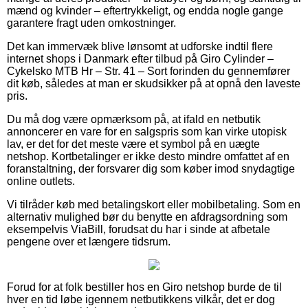
mænd og kvinder – eftertrykkeligt, og endda nogle gange
garantere fragt uden omkostninger.
Det kan immervæk blive lønsomt at udforske indtil flere
internet shops i Danmark efter tilbud på Giro Cylinder –
Cykelsko MTB Hr – Str. 41 – Sort forinden du gennemfører
dit køb, således at man er skudsikker på at opnå den laveste
pris.
Du må dog være opmærksom på, at ifald en netbutik
annoncerer en vare for en salgspris som kan virke utopisk
lav, er det for det meste være et symbol på en uægte
netshop. Kortbetalinger er ikke desto mindre omfattet af en
foranstaltning, der forsvarer dig som køber imod snydagtige
online outlets.
Vi tilråder køb med betalingskort eller mobilbetaling. Som en
alternativ mulighed bør du benytte en afdragsordning som
eksempelvis ViaBill, forudsat du har i sinde at afbetale
pengene over et længere tidsrum.
Forud for at folk bestiller hos en Giro netshop burde de til
hver en tid løbe igennem netbutikkens vilkår, det er dog