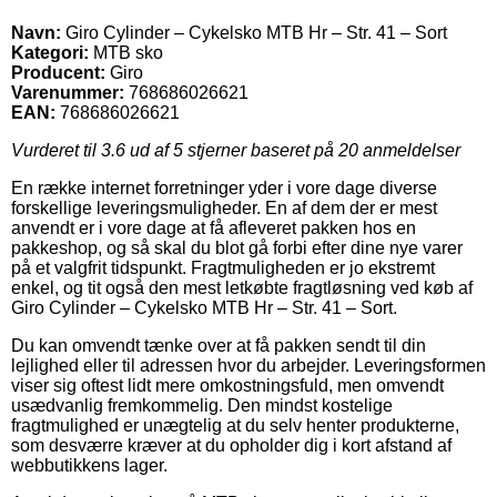
Navn:
Giro Cylinder – Cykelsko MTB Hr – Str. 41 – Sort
Kategori:
MTB sko
Producent:
Giro
Varenummer:
768686026621
EAN:
768686026621
Vurderet til
3.6
ud af 5 stjerner baseret på
20
anmeldelser
En række internet forretninger yder i vore dage diverse
forskellige leveringsmuligheder. En af dem der er mest
anvendt er i vore dage at få afleveret pakken hos en
pakkeshop, og så skal du blot gå forbi efter dine nye varer
på et valgfrit tidspunkt. Fragtmuligheden er jo ekstremt
enkel, og tit også den mest letkøbte fragtløsning ved køb af
Giro Cylinder – Cykelsko MTB Hr – Str. 41 – Sort.
Du kan omvendt tænke over at få pakken sendt til din
lejlighed eller til adressen hvor du arbejder. Leveringsformen
viser sig oftest lidt mere omkostningsfuld, men omvendt
usædvanlig fremkommelig. Den mindst kostelige
fragtmulighed er unægtelig at du selv henter produkterne,
som desværre kræver at du opholder dig i kort afstand af
webbutikkens lager.