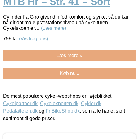
MTB Hr – Str. 41 – Sort
Cylinder fra Giro giver din fod komfort og styrke, så du kan
nå dit optimale præstationsniveau på cykelturen.
Cykelskoen er…
(Læs mere)
799
kr.
(Vis fragtpris)
Læs mere »
Køb nu »
De mest populære cykel-webshops er i øjeblikket
Cykelpartner.dk
,
Cykelexperten.dk
,
Cykler.dk
,
Pedalatleten.dk
og
FriBikeShop.dk
, som alle har et stort
sortiment til gode priser.