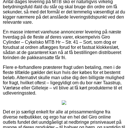
Antal dages levering på MTB sko er naturligvis virkelig
betydningsfuld ifald du står og skal bruge din ordre om få
sekunder, så med det formål er det temmelig væsentligt at du
kigger nærmere på det anslåede leveringstidspunkt ved den
relevante vare.
En masse internet varehuse annoncerer levering på næste
hverdag på de fleste af deres varer, eksempelvis Giro
Cylinder – Cykelsko MTB Hr – Str. 41 – Sort, som dog er
forudsat at ordren aflægges forud for et fastsat klokkeslæt,
sådan at de garanteret kan nå at få bestillingen distribueret
forinden de pakkeansatte får fri.
Flere e-forhandlere præsterer fragt uden betaling, men i de
fleste tilfælde gælder det kun hvis der købes for et bestemt
beløb. Alternativt skulle man udse dig den billigste mulighed
for fragt, hvilket oftest – ligegyldigt om du bor nær Taastrup,
Værløse eller Gilleleje – vil blive at få kørt produkterne til et
udleveringssted.
Det er jo særligt enkelt for alle at prissammenligne fra
diverse netbutikker, og ergo har en hel del Giro online
outlets fundet det uundgåeligt at nedbringe prisniveauet på
mange af deres produkter – til babyer og børn, og samtidig til