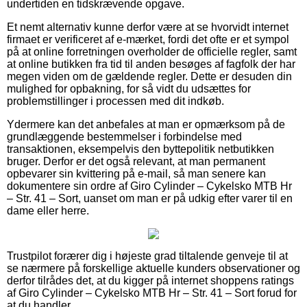
undertiden en tidskrævende opgave.
Et nemt alternativ kunne derfor være at se hvorvidt internet
firmaet er verificeret af e-mærket, fordi det ofte er et sympol
på at online forretningen overholder de officielle regler, samt
at online butikken fra tid til anden besøges af fagfolk der har
megen viden om de gældende regler. Dette er desuden din
mulighed for opbakning, for så vidt du udsættes for
problemstillinger i processen med dit indkøb.
Ydermere kan det anbefales at man er opmærksom på de
grundlæggende bestemmelser i forbindelse med
transaktionen, eksempelvis den byttepolitik netbutikken
bruger. Derfor er det også relevant, at man permanent
opbevarer sin kvittering på e-mail, så man senere kan
dokumentere sin ordre af Giro Cylinder – Cykelsko MTB Hr
– Str. 41 – Sort, uanset om man er på udkig efter varer til en
dame eller herre.
Trustpilot forærer dig i højeste grad tiltalende genveje til at
se nærmere på forskellige aktuelle kunders observationer og
derfor tilrådes det, at du kigger på internet shoppens ratings
af Giro Cylinder – Cykelsko MTB Hr – Str. 41 – Sort forud for
at du handler.