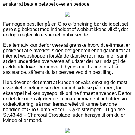
ønsker at betale beløbet over en periode.
Før nogen bestiller på en Giro e-forretning bør de ideelt set
gøre sig bekendt med indholdet af webbutikkens vilkår, det
er dog i reglen ikke specielt ophidsende.
Et alternativ kan derfor være at granske hvorvidt e-firmaet er
godkendt af e-mærket, siden det generelt er en garanti for at
internet webshoppen forstår de danske retningslinjer, samt
at den undertiden overværes af jurister der har indsigt i de
gældende love. Derudover tilbydes du chance for at få
assistance, såfremt du får besvær ved din bestilling.
Herudover er det smart at kunden er vaks omkring de mest
essentielle betingelser der har indflydelse på ordren, for
eksempel hvilken byttepolitik online firmaet anvender. Derfor
er det desuden afgørende, at man permanent beholder sin
ordrekvittering, så man fremadrettet vil kunne bevidne
handlen af Giro Comp Racer – Cykelstrømper – High rise –
Str.43-45 – Charcoal Crossfade, uden hensyn til om du er
kvinde eller mand.