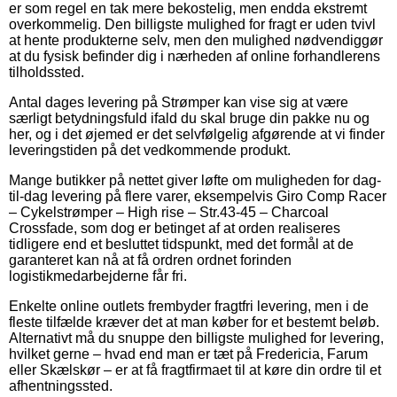
er som regel en tak mere bekostelig, men endda ekstremt
overkommelig. Den billigste mulighed for fragt er uden tvivl
at hente produkterne selv, men den mulighed nødvendiggør
at du fysisk befinder dig i nærheden af online forhandlerens
tilholdssted.
Antal dages levering på Strømper kan vise sig at være
særligt betydningsfuld ifald du skal bruge din pakke nu og
her, og i det øjemed er det selvfølgelig afgørende at vi finder
leveringstiden på det vedkommende produkt.
Mange butikker på nettet giver løfte om muligheden for dag-
til-dag levering på flere varer, eksempelvis Giro Comp Racer
– Cykelstrømper – High rise – Str.43-45 – Charcoal
Crossfade, som dog er betinget af at orden realiseres
tidligere end et besluttet tidspunkt, med det formål at de
garanteret kan nå at få ordren ordnet forinden
logistikmedarbejderne får fri.
Enkelte online outlets frembyder fragtfri levering, men i de
fleste tilfælde kræver det at man køber for et bestemt beløb.
Alternativt må du snuppe den billigste mulighed for levering,
hvilket gerne – hvad end man er tæt på Fredericia, Farum
eller Skælskør – er at få fragtfirmaet til at køre din ordre til et
afhentningssted.