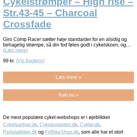
Cykelstrømper – High rise –
Str.43-45 – Charcoal
Crossfade
Giro Comp Racer sætter høje standarder for en alsidig og
behagelig strømpe, så din fod føles godt i cykelskoen, og…
(Læs mere)
99
kr.
(Vis fragtpris)
Læs mere »
Køb nu »
De mest populære cykel-webshops er i øjeblikket
Cykelpartner.dk
,
Cykelexperten.dk
,
Cykler.dk
,
Pedalatleten.dk
og
FriBikeShop.dk
, som alle har et stort