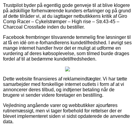
Trustpilot byder på egentlig gode genveje til at blive klogere
på adskillige forhenværende kunders erfaringer og på grund
af dette tilråder vi, at du iagttager netbutikkens kritik af Giro
Comp Racer – Cykelstrømper – High rise – Str.43-45 –
Charcoal Crossfade inden du bestiller.
Facebook frembringer tilsvarende temmelig fine løsninger til
at få en idé om e-forhandlerens kundetilfredshed. I øvrigt ses
mange internet handler hvor det er muligt at udforme en
vurdering af deres købsoplevelse, som tilmed burde drages
fordel af til at bedømme kundetilfredsheden.
Dette website finansieres af reklameindtægter. Vi har tætte
samarbejder med forskellige internet outlets i form af at vi
annoncerer deres tilbud, og indtjener betaling når de
brugere vi sender videre foretager en bestilling.
Vejledning angående varer og webbutikker ajourføres
rutinemæssigt, men vi tager forbehold for rettelser der er
blevet implementeret siden vi sidst opdaterede de anvendte
data.