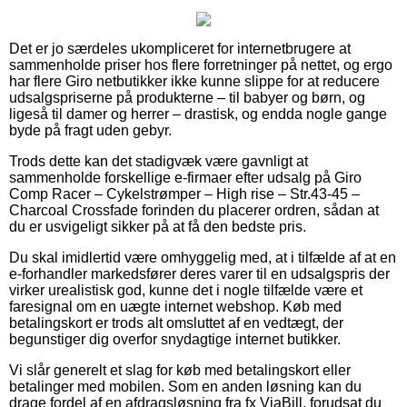
Det er jo særdeles ukompliceret for internetbrugere at
sammenholde priser hos flere forretninger på nettet, og ergo
har flere Giro netbutikker ikke kunne slippe for at reducere
udsalgspriserne på produkterne – til babyer og børn, og
ligeså til damer og herrer – drastisk, og endda nogle gange
byde på fragt uden gebyr.
Trods dette kan det stadigvæk være gavnligt at
sammenholde forskellige e-firmaer efter udsalg på Giro
Comp Racer – Cykelstrømper – High rise – Str.43-45 –
Charcoal Crossfade forinden du placerer ordren, sådan at
du er usvigeligt sikker på at få den bedste pris.
Du skal imidlertid være omhyggelig med, at i tilfælde af at en
e-forhandler markedsfører deres varer til en udsalgspris der
virker urealistisk god, kunne det i nogle tilfælde være et
faresignal om en uægte internet webshop. Køb med
betalingskort er trods alt omsluttet af en vedtægt, der
begunstiger dig overfor snydagtige internet butikker.
Vi slår generelt et slag for køb med betalingskort eller
betalinger med mobilen. Som en anden løsning kan du
drage fordel af en afdragsløsning fra fx ViaBill, forudsat du