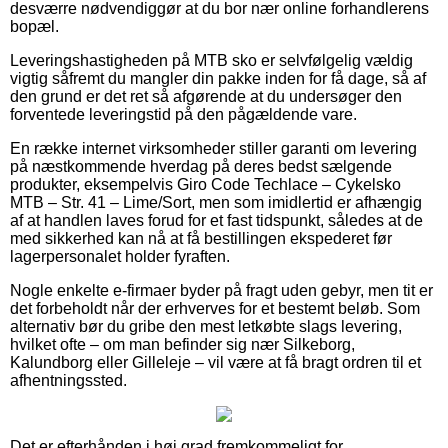
desværre nødvendiggør at du bor nær online forhandlerens
bopæl.
Leveringshastigheden på MTB sko er selvfølgelig vældig
vigtig såfremt du mangler din pakke inden for få dage, så af
den grund er det ret så afgørende at du undersøger den
forventede leveringstid på den pågældende vare.
En række internet virksomheder stiller garanti om levering
på næstkommende hverdag på deres bedst sælgende
produkter, eksempelvis Giro Code Techlace – Cykelsko
MTB – Str. 41 – Lime/Sort, men som imidlertid er afhængig
af at handlen laves forud for et fast tidspunkt, således at de
med sikkerhed kan nå at få bestillingen ekspederet før
lagerpersonalet holder fyraften.
Nogle enkelte e-firmaer byder på fragt uden gebyr, men tit er
det forbeholdt når der erhverves for et bestemt beløb. Som
alternativ bør du gribe den mest letkøbte slags levering,
hvilket ofte – om man befinder sig nær Silkeborg,
Kalundborg eller Gilleleje – vil være at få bragt ordren til et
afhentningssted.
Det er efterhånden i høj grad fremkommeligt for