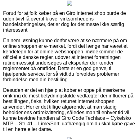
Forud for at folk køber på en Giro internet shop burde de
uden tvivl få overblik over virksomhedens
handelsbetingelser, det er dog for det meste ikke særlig
interessant.
En nem løsning kunne derfor være at se nærmere på om
online shoppen er e-mærket, fordi det længe har været et
kendetegn for at online webshoppen imødekommer de
officielle danske regler, udover at internet forretningen
rutinemæssigt undersøges af eksperter der kender
reglementet på området. Dette er en god genvej til
hjælpende service, for så vidt du forvoldes problemer i
forbindelse med din bestilling.
Desuden er det en hjælp at køber er oppe på mærkerne
omkring de mest betydningsfulde vedtægter der influerer på
bestillingen, f.eks. hvilken returret internet shoppen
anvender. Her er det tillige afgørende, at man stadig
beholder ens ordrekvittering, således man til enhver tid vil
kunne bevidne handlen af Giro Code Techlace – Cykelsko
MTB – Str. 41 – Lime/Sort, uafhængig om du skal købe gave
til en herre eller dame.