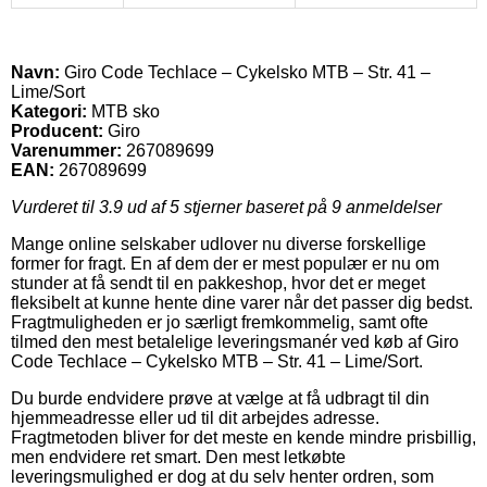
Navn:
Giro Code Techlace – Cykelsko MTB – Str. 41 –
Lime/Sort
Kategori:
MTB sko
Producent:
Giro
Varenummer:
267089699
EAN:
267089699
Vurderet til
3.9
ud af 5 stjerner baseret på
9
anmeldelser
Mange online selskaber udlover nu diverse forskellige
former for fragt. En af dem der er mest populær er nu om
stunder at få sendt til en pakkeshop, hvor det er meget
fleksibelt at kunne hente dine varer når det passer dig bedst.
Fragtmuligheden er jo særligt fremkommelig, samt ofte
tilmed den mest betalelige leveringsmanér ved køb af Giro
Code Techlace – Cykelsko MTB – Str. 41 – Lime/Sort.
Du burde endvidere prøve at vælge at få udbragt til din
hjemmeadresse eller ud til dit arbejdes adresse.
Fragtmetoden bliver for det meste en kende mindre prisbillig,
men endvidere ret smart. Den mest letkøbte
leveringsmulighed er dog at du selv henter ordren, som