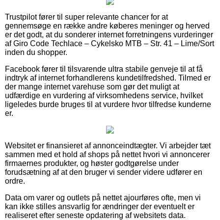
Trustpilot fører til super relevante chancer for at
gennemsøge en række andre køberes meninger og herved
er det godt, at du sonderer internet forretningens vurderinger
af Giro Code Techlace – Cykelsko MTB – Str. 41 – Lime/Sort
inden du shopper.
Facebook fører til tilsvarende ultra stabile genveje til at få
indtryk af internet forhandlerens kundetilfredshed. Tilmed er
der mange internet varehuse som gør det muligt at
udfærdige en vurdering af virksomhedens service, hvilket
ligeledes burde bruges til at vurdere hvor tilfredse kunderne
er.
Websitet er finansieret af annonceindtægter. Vi arbejder tæt
sammen med et hold af shops på nettet hvori vi annoncerer
firmaernes produkter, og høster godtgørelse under
forudsætning af at den bruger vi sender videre udfører en
ordre.
Data om varer og outlets på nettet ajourføres ofte, men vi
kan ikke stilles ansvarlig for ændringer der eventuelt er
realiseret efter seneste opdatering af websitets data.