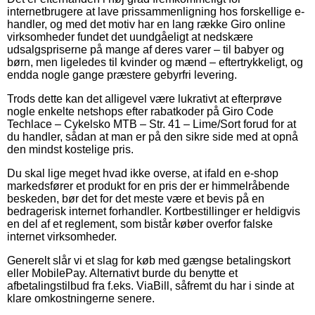
internetbrugere at lave prissammenligning hos forskellige e-
handler, og med det motiv har en lang række Giro online
virksomheder fundet det uundgåeligt at nedskære
udsalgspriserne på mange af deres varer – til babyer og
børn, men ligeledes til kvinder og mænd – eftertrykkeligt, og
endda nogle gange præstere gebyrfri levering.
Trods dette kan det alligevel være lukrativt at efterprøve
nogle enkelte netshops efter rabatkoder på Giro Code
Techlace – Cykelsko MTB – Str. 41 – Lime/Sort forud for at
du handler, sådan at man er på den sikre side med at opnå
den mindst kostelige pris.
Du skal lige meget hvad ikke overse, at ifald en e-shop
markedsfører et produkt for en pris der er himmelråbende
beskeden, bør det for det meste være et bevis på en
bedragerisk internet forhandler. Kortbestillinger er heldigvis
en del af et reglement, som bistår køber overfor falske
internet virksomheder.
Generelt slår vi et slag for køb med gængse betalingskort
eller MobilePay. Alternativt burde du benytte et
afbetalingstilbud fra f.eks. ViaBill, såfremt du har i sinde at
klare omkostningerne senere.