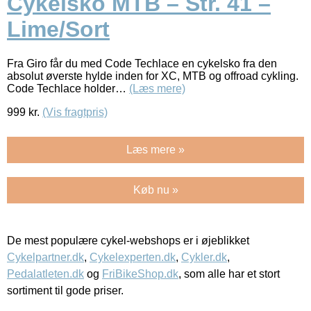
Cykelsko MTB – Str. 41 –
Lime/Sort
Fra Giro får du med Code Techlace en cykelsko fra den
absolut øverste hylde inden for XC, MTB og offroad cykling.
Code Techlace holder…
(Læs mere)
999
kr.
(Vis fragtpris)
Læs mere »
Køb nu »
De mest populære cykel-webshops er i øjeblikket
Cykelpartner.dk
,
Cykelexperten.dk
,
Cykler.dk
,
Pedalatleten.dk
og
FriBikeShop.dk
, som alle har et stort
sortiment til gode priser.