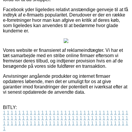
Facebook yder ligeledes relativt anstændige genveje til at få
indtryk af e-firmaets popularitet. Derudover er der en række
e-forretninger hvor man kan afgive en kritik af deres køb,
som ligeledes kan anvendes til at bedømme hvor glade
kunderne er.
Vores website er finansieret af reklameindtægter. Vi har et
tæt samarbejde med en stribe online firmaer eftersom vi
fremviser deres tilbud, og indtjener provision hvis en af de
besøgende på vores side fuldfører en transaktion.
Anvisninger angående produkter og internet firmaer
opdateres løbende, men det er umuligt for os at give
garantier imod forandringer der potentielt er iværksat efter at
vi senest opdaterede de anvendte data.
BITLY:
1
1
1
1
1
1
1
1
1
1
1
1
1
1
1
1
1
1
1
1
1
1
1
1
1
1
1
1
1
1
1
1
1
1
1
1
1
1
1
1
1
1
1
1
1
1
1
1
1
1
1
1
1
1
1
1
1
1
1
1
1
1
1
1
1
1
1
1
1
1
1
1
1
1
1
1
1
1
1
1
1
1
1
1
1
1
1
1
1
1
1
1
1
1
1
1
1
1
1
1