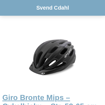
Svend Cdahl
Giro Bronte Mips –