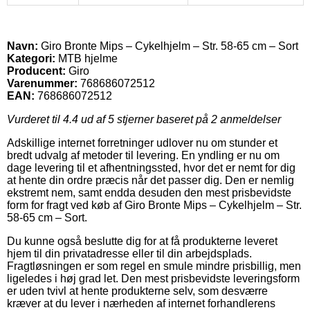
Navn:
Giro Bronte Mips – Cykelhjelm – Str. 58-65 cm – Sort
Kategori:
MTB hjelme
Producent:
Giro
Varenummer:
768686072512
EAN:
768686072512
Vurderet til
4.4
ud af 5 stjerner baseret på
2
anmeldelser
Adskillige internet forretninger udlover nu om stunder et
bredt udvalg af metoder til levering. En yndling er nu om
dage levering til et afhentningssted, hvor det er nemt for dig
at hente din ordre præcis når det passer dig. Den er nemlig
ekstremt nem, samt endda desuden den mest prisbevidste
form for fragt ved køb af Giro Bronte Mips – Cykelhjelm – Str.
58-65 cm – Sort.
Du kunne også beslutte dig for at få produkterne leveret
hjem til din privatadresse eller til din arbejdsplads.
Fragtløsningen er som regel en smule mindre prisbillig, men
ligeledes i høj grad let. Den mest prisbevidste leveringsform
er uden tvivl at hente produkterne selv, som desværre
kræver at du lever i nærheden af internet forhandlerens