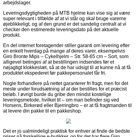
arbejdslager.
Leveringsdygtigheden på MTB hjelme kan vise sig at være
super relevant i tilfælde af at vi står og skal bruge varerne
øjeblikkeligt, og af den grund er det sandelig centralt at vi
checker den estimerede leveringsdato på det aktuelle
produkt.
En del internet foretagender stiller garanti om levering efter
en enkelt hverdag på mange af deres varer, eksempelvis
Giro Bronte Mips – Cykelhjelm – Str. 58-65 cm – Sort, som
alligevel betinges af at bestillingen indsendes før et
nøjagtigt klokkeslæt, så at de har udsigt til at kunne nå at få
produktet ekspederet før pakkepersonalet får fri.
Nogle forhandlere på nettet garanterer fri fragt, men for det
meste under forudsætning af at der bestilles for et præcist
beløb. I øvrigt burde du gribe den mindst kostelige
leveringsmetode, hvilket tit – om man befinder sig ved
Horsens, Birkerød eller Bjerringbro – er at få fragtmanden til
at levere din pakke til en pakkeshop.
Det er jo ualmindeligt praktisk for enhver at finde de bedste
priser på forskellige e-butikker, og for det har flere Giro