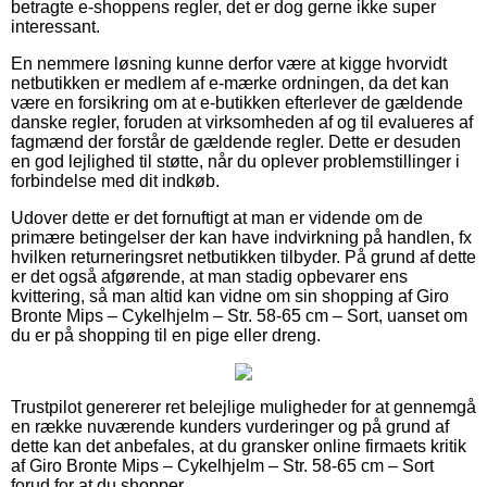
betragte e-shoppens regler, det er dog gerne ikke super
interessant.
En nemmere løsning kunne derfor være at kigge hvorvidt
netbutikken er medlem af e-mærke ordningen, da det kan
være en forsikring om at e-butikken efterlever de gældende
danske regler, foruden at virksomheden af og til evalueres af
fagmænd der forstår de gældende regler. Dette er desuden
en god lejlighed til støtte, når du oplever problemstillinger i
forbindelse med dit indkøb.
Udover dette er det fornuftigt at man er vidende om de
primære betingelser der kan have indvirkning på handlen, fx
hvilken returneringsret netbutikken tilbyder. På grund af dette
er det også afgørende, at man stadig opbevarer ens
kvittering, så man altid kan vidne om sin shopping af Giro
Bronte Mips – Cykelhjelm – Str. 58-65 cm – Sort, uanset om
du er på shopping til en pige eller dreng.
Trustpilot genererer ret belejlige muligheder for at gennemgå
en række nuværende kunders vurderinger og på grund af
dette kan det anbefales, at du gransker online firmaets kritik
af Giro Bronte Mips – Cykelhjelm – Str. 58-65 cm – Sort
forud for at du shopper.