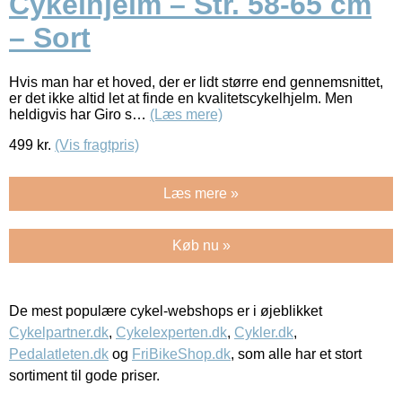
Cykelhjelm – Str. 58-65 cm
– Sort
Hvis man har et hoved, der er lidt større end gennemsnittet,
er det ikke altid let at finde en kvalitetscykelhjelm. Men
heldigvis har Giro s…
(Læs mere)
499
kr.
(Vis fragtpris)
Læs mere »
Køb nu »
De mest populære cykel-webshops er i øjeblikket
Cykelpartner.dk
,
Cykelexperten.dk
,
Cykler.dk
,
Pedalatleten.dk
og
FriBikeShop.dk
, som alle har et stort
sortiment til gode priser.