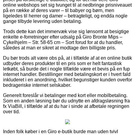
online webshops set sig tvunget til at nedbringe prisniveauet
på en række af deres varer – til babyer og børn, men
ligeledes til herrer og damer – betragteligt, og endda nogle
gange tilbyde levering uden betaling.
Trods dette kan det immervæk vise sig lønsomt at besigtige
enkelte e-forretninger efter udsalg på Giro Bronte Mips –
Cykelhjelm – Str. 58-65 cm – Sort forud for at du handler,
således at man er sikret at modtage den billigste pris.
Du bør trods alt være obs på, at i tilfælde af at en online butik
udbyder deres produkter til en pris som er helt fantastisk
letkøbt, så burde det i nogle tilfælde være et bevis på en fup
internet handler. Bestillinger med betalingskort er i hvert fald
inkluderet i en anordning, hvilket begunstiger kunden overfor
bedrageriske internet selskaber.
Generelt foreslår vi betalinger med kort eller mobilbetaling.
Som en anden løsning bør du udnytte en afdragsløsning fra
fx ViaBill, i tilfælde af at du har i sinde at afbetale regningen
over tid.
Inden folk køber i en Giro e-butik burde man uden tvivl