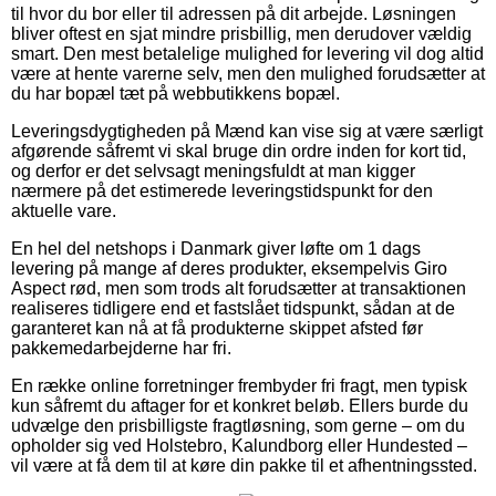
til hvor du bor eller til adressen på dit arbejde. Løsningen
bliver oftest en sjat mindre prisbillig, men derudover vældig
smart. Den mest betalelige mulighed for levering vil dog altid
være at hente varerne selv, men den mulighed forudsætter at
du har bopæl tæt på webbutikkens bopæl.
Leveringsdygtigheden på Mænd kan vise sig at være særligt
afgørende såfremt vi skal bruge din ordre inden for kort tid,
og derfor er det selvsagt meningsfuldt at man kigger
nærmere på det estimerede leveringstidspunkt for den
aktuelle vare.
En hel del netshops i Danmark giver løfte om 1 dags
levering på mange af deres produkter, eksempelvis Giro
Aspect rød, men som trods alt forudsætter at transaktionen
realiseres tidligere end et fastslået tidspunkt, sådan at de
garanteret kan nå at få produkterne skippet afsted før
pakkemedarbejderne har fri.
En række online forretninger frembyder fri fragt, men typisk
kun såfremt du aftager for et konkret beløb. Ellers burde du
udvælge den prisbilligste fragtløsning, som gerne – om du
opholder sig ved Holstebro, Kalundborg eller Hundested –
vil være at få dem til at køre din pakke til et afhentningssted.