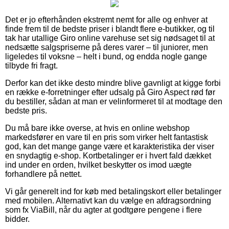
Det er jo efterhånden ekstremt nemt for alle og enhver at
finde frem til de bedste priser i blandt flere e-butikker, og til
tak har utallige Giro online varehuse set sig nødsaget til at
nedsætte salgspriserne på deres varer – til juniorer, men
ligeledes til voksne – helt i bund, og endda nogle gange
tilbyde fri fragt.
Derfor kan det ikke desto mindre blive gavnligt at kigge forbi
en række e-forretninger efter udsalg på Giro Aspect rød før
du bestiller, sådan at man er velinformeret til at modtage den
bedste pris.
Du må bare ikke overse, at hvis en online webshop
markedsfører en vare til en pris som virker helt fantastisk
god, kan det mange gange være et karakteristika der viser
en snydagtig e-shop. Kortbetalinger er i hvert fald dækket
ind under en orden, hvilket beskytter os imod uægte
forhandlere på nettet.
Vi går generelt ind for køb med betalingskort eller betalinger
med mobilen. Alternativt kan du vælge en afdragsordning
som fx ViaBill, når du agter at godtgøre pengene i flere
bidder.