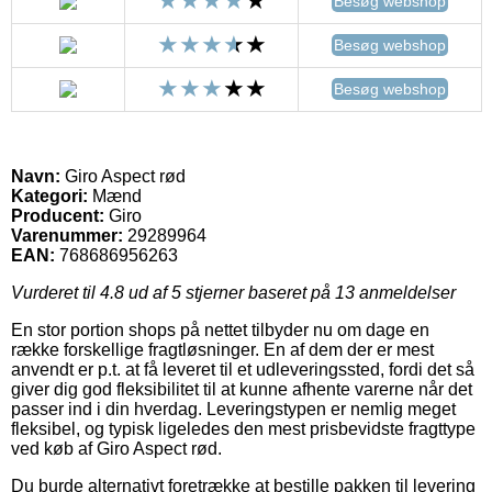
Besøg webshop
Besøg webshop
Besøg webshop
Navn:
Giro Aspect rød
Kategori:
Mænd
Producent:
Giro
Varenummer:
29289964
EAN:
768686956263
Vurderet til
4.8
ud af 5 stjerner baseret på
13
anmeldelser
En stor portion shops på nettet tilbyder nu om dage en
række forskellige fragtløsninger. En af dem der er mest
anvendt er p.t. at få leveret til et udleveringssted, fordi det så
giver dig god fleksibilitet til at kunne afhente varerne når det
passer ind i din hverdag. Leveringstypen er nemlig meget
fleksibel, og typisk ligeledes den mest prisbevidste fragttype
ved køb af Giro Aspect rød.
Du burde alternativt foretrække at bestille pakken til levering