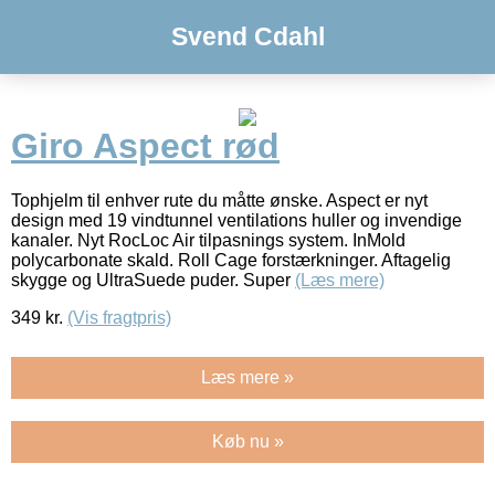
Svend Cdahl
Giro Aspect rød
Tophjelm til enhver rute du måtte ønske. Aspect er nyt
design med 19 vindtunnel ventilations huller og invendige
kanaler. Nyt RocLoc Air tilpasnings system. InMold
polycarbonate skald. Roll Cage forstærkninger. Aftagelig
skygge og UltraSuede puder. Super
(Læs mere)
349
kr.
(Vis fragtpris)
Læs mere »
Køb nu »