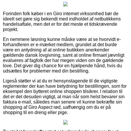
Forinden folk køber i en Giro internet virksomhed bør de
ideelt set gøre sig bekendt med indholdet af netbutikkens
handelsaftale, men det er for det meste et tidskrævende
projekt.
En nemmere løsning kunne måske være at se hvorvidt e-
forhandleren er e-mærket medlem, grundet at det burde
være en antydning af at online butikken anerkender
gældende dansk lovgivning, samt at online firmaet jævnligt
evalueres af fagfolk der har megen viden om de gældende
love. Det giver dig chance for en hjælpende hånd, hvis du
udsættes for problemer med din bestilling.
Ligeså støtter vi at du er hensynstagende til de vigtigste
reglementer der kan have betydning for bestillingen, som for
eksempel den bytteret online shoppen tilsikrer. I relation til
det er det desuden vigtigt, at man når som helst bevarer sin
faktura e-mail, således man senere vil kunne bekræfte sin
shopping af Giro Aspect rød, uafhængig om du er på
shopping til en dreng eller pige.