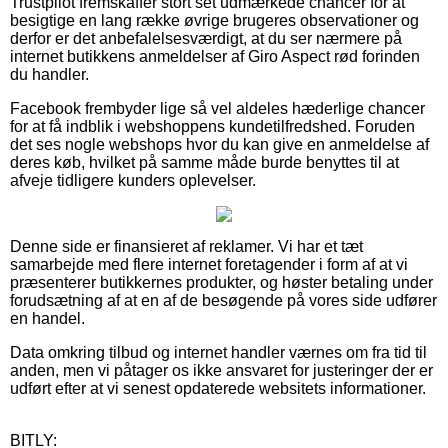
Trustpilot fremskaffer stort set udmærkede chancer for at
besigtige en lang række øvrige brugeres observationer og
derfor er det anbefalelsesværdigt, at du ser nærmere på
internet butikkens anmeldelser af Giro Aspect rød forinden
du handler.
Facebook frembyder lige så vel aldeles hæderlige chancer
for at få indblik i webshoppens kundetilfredshed. Foruden
det ses nogle webshops hvor du kan give en anmeldelse af
deres køb, hvilket på samme måde burde benyttes til at
afveje tidligere kunders oplevelser.
Denne side er finansieret af reklamer. Vi har et tæt
samarbejde med flere internet foretagender i form af at vi
præsenterer butikkernes produkter, og høster betaling under
forudsætning af at en af de besøgende på vores side udfører
en handel.
Data omkring tilbud og internet handler værnes om fra tid til
anden, men vi påtager os ikke ansvaret for justeringer der er
udført efter at vi senest opdaterede websitets informationer.
BITLY: