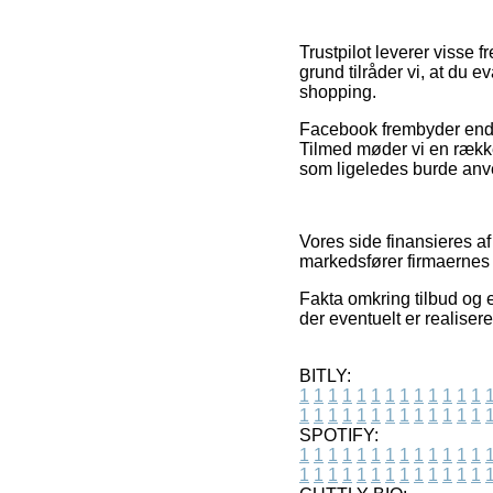
Trustpilot leverer visse
grund tilråder vi, at du 
shopping.
Facebook frembyder endvi
Tilmed møder vi en ræk
som ligeledes burde anvend
Vores side finansieres a
markedsfører firmaernes 
Fakta omkring tilbud og e
der eventuelt er realiser
BITLY:
1
1
1
1
1
1
1
1
1
1
1
1
1
1
1
1
1
1
1
1
1
1
1
1
1
1
SPOTIFY:
1
1
1
1
1
1
1
1
1
1
1
1
1
1
1
1
1
1
1
1
1
1
1
1
1
1