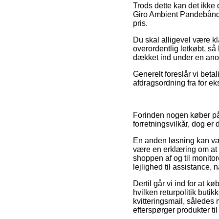
Trods dette kan det ikke 
Giro Ambient Pandebånd 
pris.
Du skal alligevel være kla
overordentlig letkøbt, s
dækket ind under en anor
Generelt foreslår vi bet
afdragsordning fra for ek
Forinden nogen køber på
forretningsvilkår, dog er
En anden løsning kan vær
være en erklæring om at 
shoppen af og til monito
lejlighed til assistance,
Dertil går vi ind for at 
hvilken returpolitik but
kvitteringsmail, sålede
efterspørger produkter ti