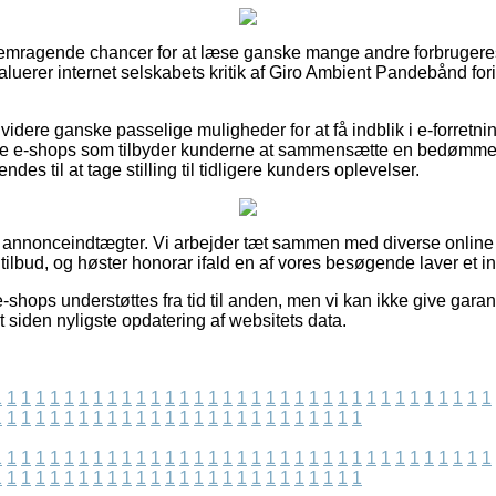
 fremragende chancer for at læse ganske mange andre forbruger
evaluerer internet selskabets kritik af Giro Ambient Pandebånd fo
dere ganske passelige muligheder for at få indblik i e-forretn
ke e-shops som tilbyder kunderne at sammensætte en bedømmel
es til at tage stilling til tidligere kunders oplevelser.
f annonceindtægter. Vi arbejder tæt sammen med diverse online v
tilbud, og høster honorar ifald en af vores besøgende laver et i
-shops understøttes fra tid til anden, men vi kan ikke give garan
et siden nyligste opdatering af websitets data.
1
1
1
1
1
1
1
1
1
1
1
1
1
1
1
1
1
1
1
1
1
1
1
1
1
1
1
1
1
1
1
1
1
1
1
1
1
1
1
1
1
1
1
1
1
1
1
1
1
1
1
1
1
1
1
1
1
1
1
1
1
1
1
1
1
1
1
1
1
1
1
1
1
1
1
1
1
1
1
1
1
1
1
1
1
1
1
1
1
1
1
1
1
1
1
1
1
1
1
1
1
1
1
1
1
1
1
1
1
1
1
1
1
1
1
1
1
1
1
1
1
1