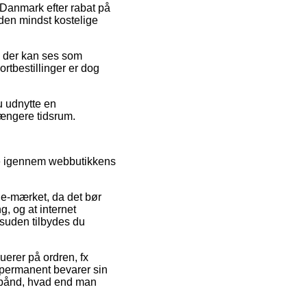
i Danmark efter rabat på
den mindst kostelige
is der kan ses som
rtbestillinger er dog
u udnytte en
længere tidsrum.
øbe igennem webbutikkens
 e-mærket, da det bør
, og at internet
esuden tilbydes du
luerer på ordren, fx
 permanent bevarer sin
ebånd, hvad end man