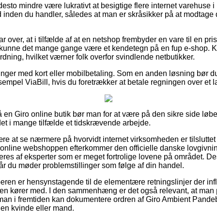
desto mindre være lukrativt at besigtige flere internet varehuse 
inden du handler, således at man er skråsikker på at modtage 
r over, at i tilfælde af at en netshop frembyder en vare til en pr
å kunne det mange gange være et kendetegn på en fup e-shop. Ko
dning, hvilket værner folk overfor svindlende netbutikker.
alinger med kort eller mobilbetaling. Som en anden løsning bør d
sempel ViaBill, hvis du foretrækker at betale regningen over et 
 en Giro online butik bør man for at være på den sikre side l
 det i mange tilfælde et tidskrævende arbejde.
e at se nærmere på hvorvidt internet virksomheden er tilsluttet
online webshoppen efterkommer den officielle danske lovgivning
reres af eksperter som er meget fortrolige lovene på området. D
 når du møder problemstillinger som følge af din handel.
køberen er hensynstagende til de elementære retningslinjer der inf
ikken kører med. I den sammenhæng er det også relevant, at man
s man i fremtiden kan dokumentere ordren af Giro Ambient Pand
l en kvinde eller mand.