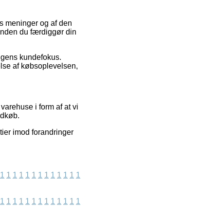
es meninger og af den
rinden du færdiggør din
ingens kundefokus.
se af købsoplevelsen,
arehuse i form af at vi
ndkøb.
tier imod forandringer
1
1
1
1
1
1
1
1
1
1
1
1
1
1
1
1
1
1
1
1
1
1
1
1
1
1