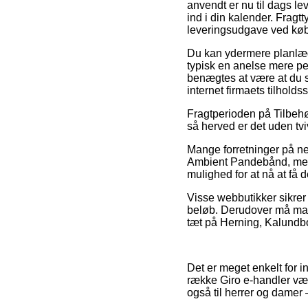
anvendt er nu til dags le
ind i din kalender. Frag
leveringsudgave ved kø
Du kan ydermere planlægg
typisk en anelse mere peb
benægtes at være at du se
internet firmaets tilholdss
Fragtperioden på Tilbehør
så herved er det uden tv
Mange forretninger på ne
Ambient Pandebånd, men v
mulighed for at nå at få 
Visse webbutikker sikrer 
beløb. Derudover må man
tæt på Herning, Kalundbor
Det er meget enkelt for in
række Giro e-handler vær
også til herrer og damer 