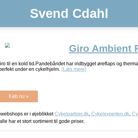
Svend Cdahl
Giro Ambient
o til en kold tid.Pandebåndet har indbygget øreflaps og therma
erfekt under en cykelhjelm.
(Læs mere)
Køb nu »
webshops er i øjeblikket
Cykelpartner.dk
,
Cykelexperten.dk
,
Cy
alle har et stort sortiment til gode priser.