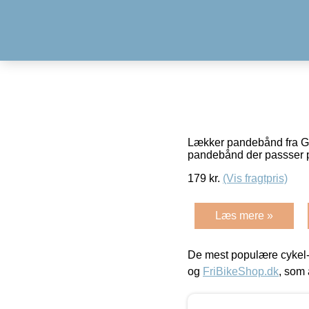
Lækker pandebånd fra Gir
pandebånd der passser p
179
kr.
(Vis fragtpris)
Læs mere »
De mest populære cykel-
og
FriBikeShop.dk
, som 