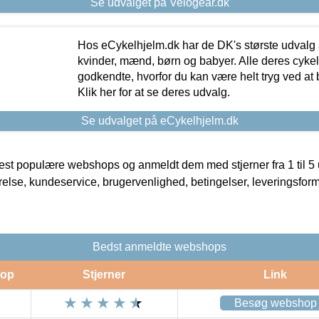
Se udvalget på Velogear.dk
Hos eCykelhjelm.dk har de DK's største udvalg a
kvinder, mænd, børn og babyer. Alle deres cyke
godkendte, hvorfor du kan være helt tryg ved at
Klik her for at se deres udvalg.
Se udvalget på eCykelhjelm.dk
t populære webshops og anmeldt dem med stjerner fra 1 til 5 ud
rrelse, kundeservice, brugervenlighed, betingelser, leveringsfor
Bedst anmeldte webshops
op
Stjerner
Link
Besøg webshop