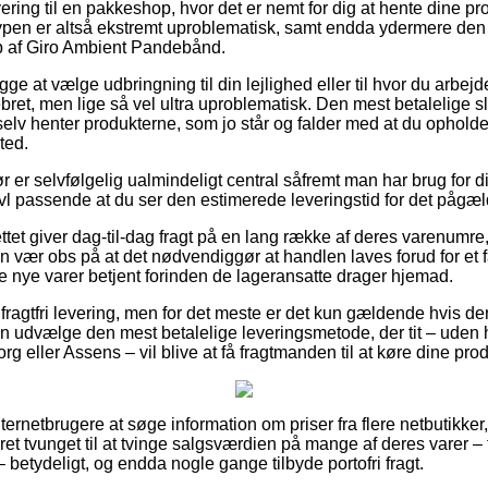
vering til en pakkeshop, hvor det er nemt for dig at hente dine p
ttypen er altså ekstremt uproblematisk, samt endda ydermere den
b af Giro Ambient Pandebånd.
e at vælge udbringning til din lejlighed eller til hvor du arbej
ret, men lige så vel ultra uproblematisk. Den mest betalelige s
lv henter produkterne, som jo står og falder med at du opholder
ted.
 er selvfølgelig ualmindeligt central såfremt man har brug for di
ivl passende at du ser den estimerede leveringstid for det pågæ
ttet giver dag-til-dag fragt på en lang række af deres varenumr
ær obs på at det nødvendiggør at handlen laves forud for et fa
de nye varer betjent forinden de lageransatte drager hjemad.
fragtfri levering, men for det meste er det kun gældende hvis der 
 udvælge den mest betalelige leveringsmetode, der tit – uden 
g eller Assens – vil blive at få fragtmanden til at køre dine pro
ternetbrugere at søge information om priser fra flere netbutikker,
et tvunget til at tvinge salgsværdien på mange af deres varer – 
– betydeligt, og endda nogle gange tilbyde portofri fragt.