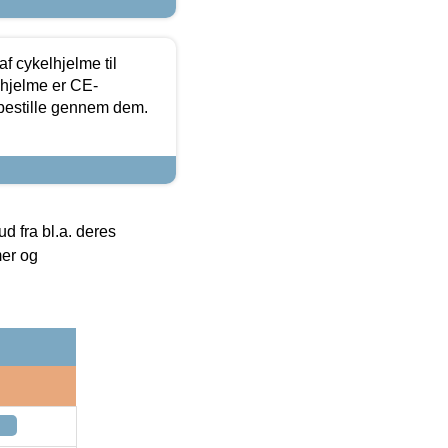
f cykelhjelme til
lhjelme er CE-
 bestille gennem dem.
 fra bl.a. deres
mer og