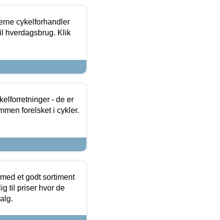
erne cykelforhandler
til hverdagsbrug. Klik
lforretninger - de er
mmen forelsket i cykler.
 med et godt sortiment
g til priser hvor de
alg.