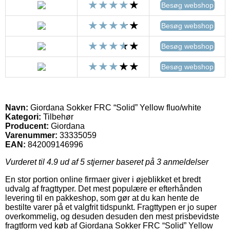
Besøg webshop
Besøg webshop
Besøg webshop
Besøg webshop
Navn:
Giordana Sokker FRC “Solid” Yellow fluo/white
Kategori:
Tilbehør
Producent:
Giordana
Varenummer:
33335059
EAN:
842009146996
Vurderet til
4.9
ud af 5 stjerner baseret på
3
anmeldelser
En stor portion online firmaer giver i øjeblikket et bredt
udvalg af fragttyper. Det mest populære er efterhånden
levering til en pakkeshop, som gør at du kan hente de
bestilte varer på et valgfrit tidspunkt. Fragttypen er jo super
overkommelig, og desuden desuden den mest prisbevidste
fragtform ved køb af Giordana Sokker FRC “Solid” Yellow