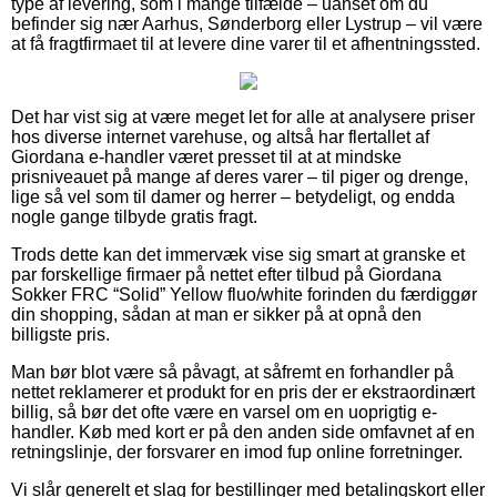
type af levering, som i mange tilfælde – uanset om du
befinder sig nær Aarhus, Sønderborg eller Lystrup – vil være
at få fragtfirmaet til at levere dine varer til et afhentningssted.
Det har vist sig at være meget let for alle at analysere priser
hos diverse internet varehuse, og altså har flertallet af
Giordana e-handler været presset til at at mindske
prisniveauet på mange af deres varer – til piger og drenge,
lige så vel som til damer og herrer – betydeligt, og endda
nogle gange tilbyde gratis fragt.
Trods dette kan det immervæk vise sig smart at granske et
par forskellige firmaer på nettet efter tilbud på Giordana
Sokker FRC “Solid” Yellow fluo/white forinden du færdiggør
din shopping, sådan at man er sikker på at opnå den
billigste pris.
Man bør blot være så påvagt, at såfremt en forhandler på
nettet reklamerer et produkt for en pris der er ekstraordinært
billig, så bør det ofte være en varsel om en uoprigtig e-
handler. Køb med kort er på den anden side omfavnet af en
retningslinje, der forsvarer en imod fup online forretninger.
Vi slår generelt et slag for bestillinger med betalingskort eller