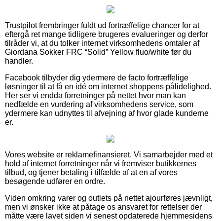
Trustpilot frembringer fuldt ud fortræffelige chancer for at
eftergå ret mange tidligere brugeres evalueringer og derfor
tilråder vi, at du tolker internet virksomhedens omtaler af
Giordana Sokker FRC “Solid” Yellow fluo/white før du
handler.
Facebook tilbyder dig ydermere de facto fortræffelige
løsninger til at få en idé om internet shoppens pålidelighed.
Her ser vi endda forretninger på nettet hvor man kan
nedfælde en vurdering af virksomhedens service, som
ydermere kan udnyttes til afvejning af hvor glade kunderne
er.
Vores website er reklamefinansieret. Vi samarbejder med et
hold af internet forretninger når vi fremviser butikkernes
tilbud, og tjener betaling i tilfælde af at en af vores
besøgende udfører en ordre.
Viden omkring varer og outlets på nettet ajourføres jævnligt,
men vi ønsker ikke at påtage os ansvaret for rettelser der
måtte være lavet siden vi senest opdaterede hjemmesidens