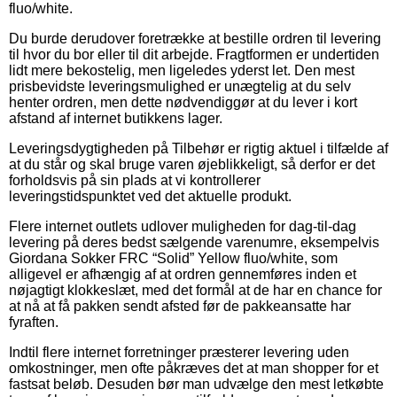
fluo/white.
Du burde derudover foretrække at bestille ordren til levering
til hvor du bor eller til dit arbejde. Fragtformen er undertiden
lidt mere bekostelig, men ligeledes yderst let. Den mest
prisbevidste leveringsmulighed er unægtelig at du selv
henter ordren, men dette nødvendiggør at du lever i kort
afstand af internet butikkens lager.
Leveringsdygtigheden på Tilbehør er rigtig aktuel i tilfælde af
at du står og skal bruge varen øjeblikkeligt, så derfor er det
forholdsvis på sin plads at vi kontrollerer
leveringstidspunktet ved det aktuelle produkt.
Flere internet outlets udlover muligheden for dag-til-dag
levering på deres bedst sælgende varenumre, eksempelvis
Giordana Sokker FRC “Solid” Yellow fluo/white, som
alligevel er afhængig af at ordren gennemføres inden et
nøjagtigt klokkeslæt, med det formål at de har en chance for
at nå at få pakken sendt afsted før de pakkeansatte har
fyraften.
Indtil flere internet forretninger præsterer levering uden
omkostninger, men ofte påkræves det at man shopper for et
fastsat beløb. Desuden bør man udvælge den mest letkøbte