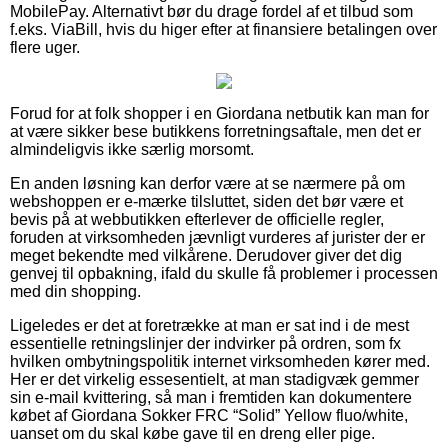
MobilePay. Alternativt bør du drage fordel af et tilbud som
f.eks. ViaBill, hvis du higer efter at finansiere betalingen over
flere uger.
Forud for at folk shopper i en Giordana netbutik kan man for
at være sikker bese butikkens forretningsaftale, men det er
almindeligvis ikke særlig morsomt.
En anden løsning kan derfor være at se nærmere på om
webshoppen er e-mærke tilsluttet, siden det bør være et
bevis på at webbutikken efterlever de officielle regler,
foruden at virksomheden jævnligt vurderes af jurister der er
meget bekendte med vilkårene. Derudover giver det dig
genvej til opbakning, ifald du skulle få problemer i processen
med din shopping.
Ligeledes er det at foretrække at man er sat ind i de mest
essentielle retningslinjer der indvirker på ordren, som fx
hvilken ombytningspolitik internet virksomheden kører med.
Her er det virkelig essesentielt, at man stadigvæk gemmer
sin e-mail kvittering, så man i fremtiden kan dokumentere
købet af Giordana Sokker FRC “Solid” Yellow fluo/white,
uanset om du skal købe gave til en dreng eller pige.