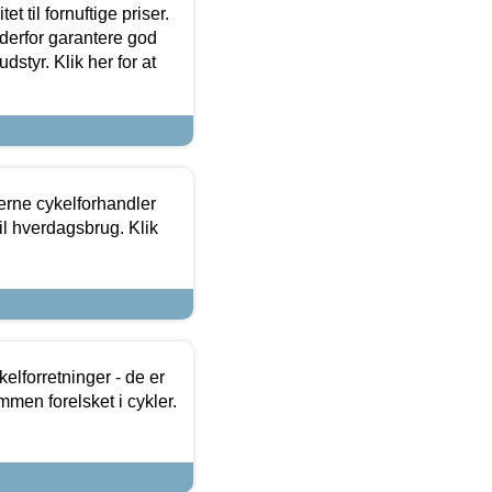
et til fornuftige priser.
 derfor garantere god
dstyr. Klik her for at
erne cykelforhandler
til hverdagsbrug. Klik
lforretninger - de er
mmen forelsket i cykler.