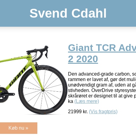
Svend Cdahl
Giant TCR Ad
2 2020
Den advanced-grade carbon, 
rammen er lavet af, gør det muli
unødvendigt gram af, uden at 
stivheden. OverDrive styresys
skrårøret er designet til at give
ka
(Læs mere)
21999
kr.
(Vis fragtpris)
Køb nu »