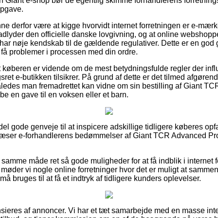
 en Giant e-shop bør de egentlig skimme forhandlerens forretning
opgave.
 derfor være at kigge hvorvidt internet forretningen er e-mær
 adlyder den officielle danske lovgivning, og at online webshop
 har nøje kendskab til de gældende regulativer. Dette er en god ge
le få problemer i processen med din ordre.
køberen er vidende om de mest betydningsfulde regler der influer
t e-butikken tilsikrer. På grund af dette er det tilmed afgørend
således man fremadrettet kan vidne om sin bestilling af Giant 
be en gave til en voksen eller et barn.
 del gode genveje til at inspicere adskillige tidligere køberes opf
u læser e-forhandlerens bedømmelser af Giant TCR Advanced Pro 
samme måde ret så gode muligheder for at få indblik i internet 
gt møder vi nogle online forretninger hvor det er muligt at samm
må bruges til at få et indtryk af tidligere kunders oplevelser.
eres af annoncer. Vi har et tæt samarbejde med en masse inter