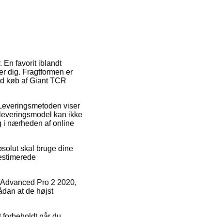
. En favorit iblandt
r dig. Fragtformen er
ed køb af Giant TCR
. Leveringsmetoden viser
 leveringsmodel kan ikke
g i nærheden af online
solut skal bruge dine
 estimerede
R Advanced Pro 2 2020,
ådan at de højst
 forbeholdt når du