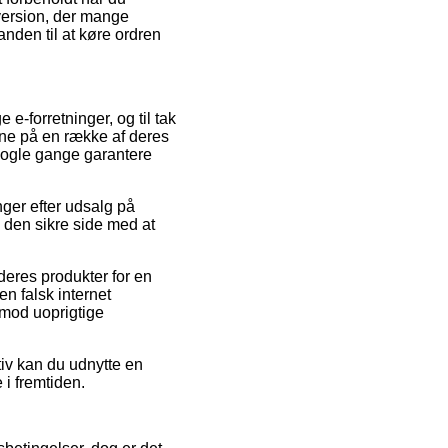
version, der mange
anden til at køre ordren
e-forretninger, og til tak
rne på en række af deres
 nogle gange garantere
nger efter udsalg på
den sikre side med at
 deres produkter for en
en falsk internet
imod uoprigtige
ativ kan du udnytte en
 i fremtiden.