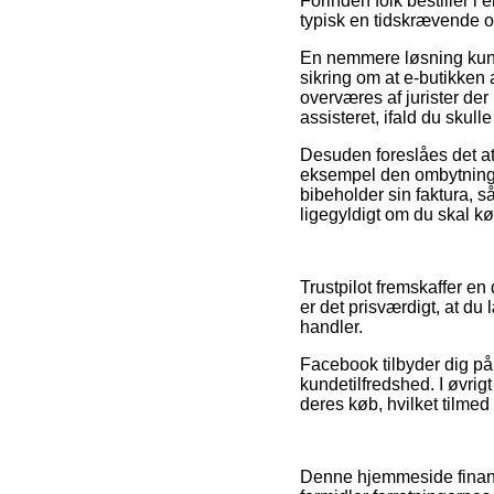
Forinden folk bestiller i
typisk en tidskrævende 
En nemmere løsning kunne
sikring om at e-butikken
overværes af jurister der
assisteret, ifald du skul
Desuden foreslåes det at 
eksempel den ombytningsre
bibeholder sin faktura, 
ligegyldigt om du skal kø
Trustpilot fremskaffer en
er det prisværdigt, at d
handler.
Facebook tilbyder dig på 
kundetilfredshed. I øvri
deres køb, hvilket tilmed 
Denne hjemmeside finansi