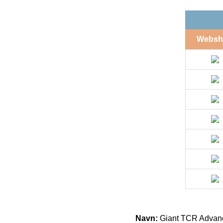
Websh
Navn:
Giant TCR Advanc