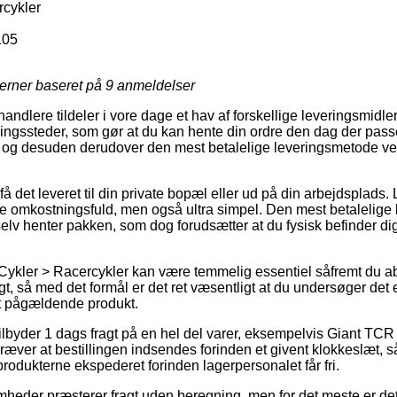
rcykler
105
jerner baseret på
9
anmeldelser
handlere tildeler i vore dage et hav af forskellige leveringsmidler
ingssteder, som gør at du kan hente din ordre den dag der passe
ri, og desuden derudover den mest betalelige leveringsmetode v
å det leveret til din private bopæl eller ud på din arbejdsplads
ere omkostningsfuld, men også ultra simpel. Den mest betalelige
elv henter pakken, som dog forudsætter at du fysisk befinder di
Cykler > Racercykler kan være temmelig essentiel såfremt du ab
gt, så med det formål er det ret væsentligt at du undersøger det
et pågældende produkt.
lbyder 1 dags fragt på en hel del varer, eksempelvis Giant TC
ræver at bestillingen indsendes forinden et givent klokkeslæt, s
produkterne ekspederet forinden lagerpersonalet får fri.
mheder præsterer fragt uden beregning, men for det meste er det