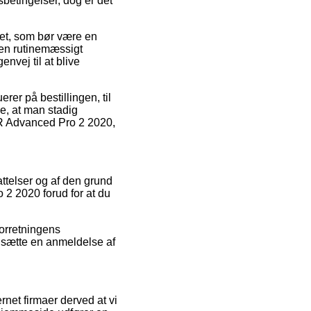
sbetingelser, dog er det
ket, som bør være en
pen rutinemæssigt
nvej til at blive
er på bestillingen, til
e, at man stadig
TCR Advanced Pro 2 2020,
attelser og af den grund
2 2020 forud for at du
forretningens
ensætte en anmeldelse af
net firmaer derved at vi