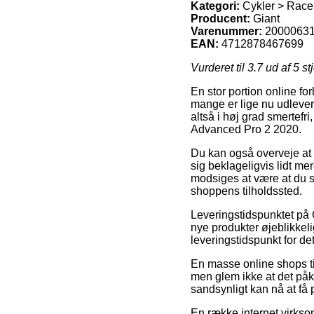
Kategori:
Cykler > Race
Producent:
Giant
Varenummer:
2000063
EAN:
4712878467699
Vurderet til
3.7
ud af 5 st
En stor portion online for
mange er lige nu udlever
altså i høj grad smertef
Advanced Pro 2 2020.
Du kan også overveje at f
sig beklageligvis lidt m
modsiges at være at du s
shoppens tilholdssted.
Leveringstidspunktet på 
nye produkter øjeblikkeli
leveringstidspunkt for d
En masse online shops ti
men glem ikke at det påk
sandsynligt kan nå at få 
En række internet virkso