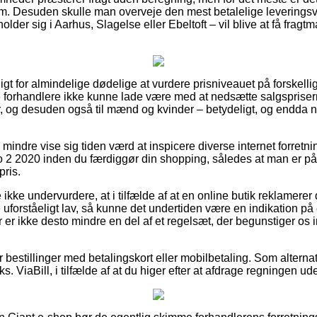
um. Desuden skulle man overveje den mest betalelige leverings
der sig i Aarhus, Slagelse eller Ebeltoft – vil blive at få fragtm
gt for almindelige dødelige at vurdere prisniveauet på forskellige 
ne forhandlere ikke kunne lade være med at nedsætte salgsprise
er, og desuden også til mænd og kvinder – betydeligt, og endda
 mindre vise sig tiden værd at inspicere diverse internet forretni
2 2020 inden du færdiggør din shopping, således at man er på 
pris.
ikke undervurdere, at i tilfælde af at en online butik reklamerer
 uforståeligt lav, så kunne det undertiden være en indikation på 
r er ikke desto mindre en del af et regelsæt, der begunstiger os 
for bestillinger med betalingskort eller mobilbetaling. Som altern
ks. ViaBill, i tilfælde af at du higer efter at afdrage regningen ude