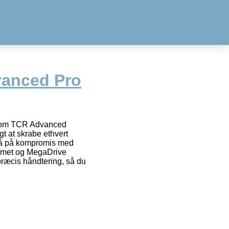
vanced Pro
som TCR Advanced
gt at skrabe ethvert
gå på kompromis med
temet og MegaDrive
 præcis håndtering, så du