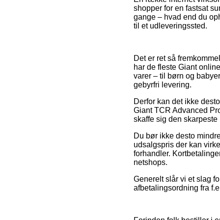
shopper for en fastsat s
gange – hvad end du ophol
til et udleveringssted.
Det er ret så fremkommeli
har de fleste Giant onli
varer – til børn og baby
gebyrfri levering.
Derfor kan det ikke desto
Giant TCR Advanced Pro 
skaffe sig den skarpeste 
Du bør ikke desto mindre 
udsalgspris der kan virke
forhandler. Kortbetalinge
netshops.
Generelt slår vi et slag 
afbetalingsordning fra f.e