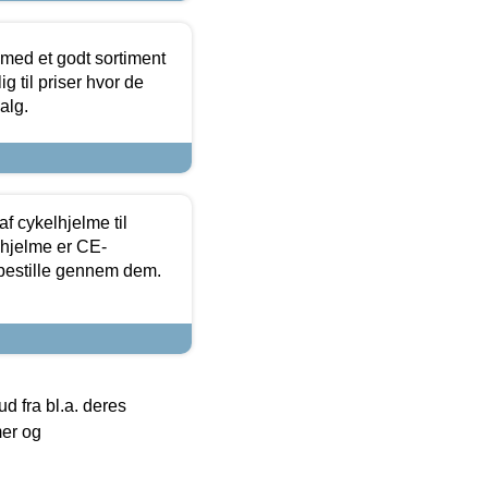
 med et godt sortiment
g til priser hvor de
alg.
f cykelhjelme til
lhjelme er CE-
 bestille gennem dem.
 fra bl.a. deres
mer og