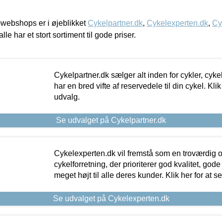
webshops er i øjeblikket
Cykelpartner.dk
,
Cykelexperten.dk
,
Cy
alle har et stort sortiment til gode priser.
Cykelpartner.dk sælger alt inden for cykler, cyke
har en bred vifte af reservedele til din cykel. Klik
udvalg.
Se udvalget på Cykelpartner.dk
Cykelexperten.dk vil fremstå som en troværdig o
cykelforretning, der prioriterer god kvalitet, god
meget højt til alle deres kunder. Klik her for at s
Se udvalget på Cykelexperten.dk