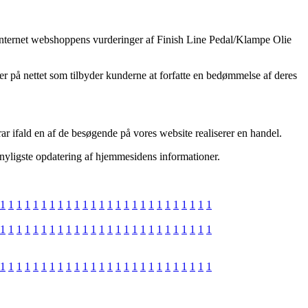
rer internet webshoppens vurderinger af Finish Line Pedal/Klampe Olie
er på nettet som tilbyder kunderne at forfatte en bedømmelse af deres
ar ifald en af de besøgende på vores website realiserer en handel.
n nyligste opdatering af hjemmesidens informationer.
1
1
1
1
1
1
1
1
1
1
1
1
1
1
1
1
1
1
1
1
1
1
1
1
1
1
1
1
1
1
1
1
1
1
1
1
1
1
1
1
1
1
1
1
1
1
1
1
1
1
1
1
1
1
1
1
1
1
1
1
1
1
1
1
1
1
1
1
1
1
1
1
1
1
1
1
1
1