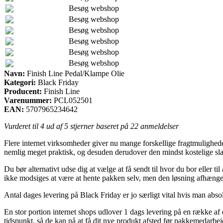
Besøg webshop
Besøg webshop
Besøg webshop
Besøg webshop
Besøg webshop
Besøg webshop
Navn:
Finish Line Pedal/Klampe Olie
Kategori:
Black Friday
Producent:
Finish Line
Varenummer:
PCL052501
EAN:
5707965234642
Vurderet til
4
ud af 5 stjerner baseret på
22
anmeldelser
Flere internet virksomheder giver nu mange forskellige fragtmuligheder
nemlig meget praktisk, og desuden derudover den mindst kostelige sl
Du bør alternativt udse dig at vælge at få sendt til hvor du bor eller ti
ikke modsiges at være at hente pakken selv, men den løsning afhænger
Antal dages levering på Black Friday er jo særligt vital hvis man abso
En stor portion internet shops udlover 1 dags levering på en række af
tidspunkt, så de kan nå at få dit nye produkt afsted før pakkemedarbej