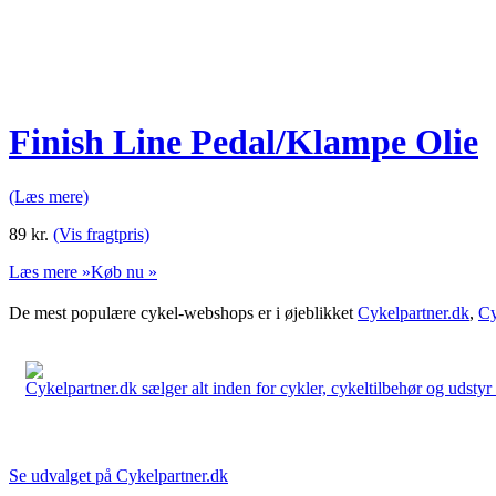
Finish Line Pedal/Klampe Olie
(Læs mere)
89
kr.
(Vis fragtpris)
Læs mere »
Køb nu »
De mest populære cykel-webshops er i øjeblikket
Cykelpartner.dk
,
Cy
Cykelpartner.dk sælger alt inden for cykler, cykeltilbehør og udstyr o
Se udvalget på Cykelpartner.dk