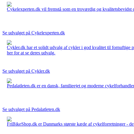
Cykelexperten.dk vil fremstå som en troværdig og kvalitetsbevidst cyk
Se udvalget på Cykelexperten.dk
Cykler.dk har et solidt udvalg af cykler i god kvalitet til fornuftige
her for at se deres udvalg.
Se udvalget på Cykler.dk
Pedalatleten.dk er en dansk, familieejet og moderne cykelforhandler 
Se udvalget på Pedalatleten.dk
FriBikeShop.dk er Danmarks største kæde af cykelforretninger - de er