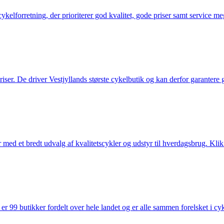
elforretning, der prioriterer god kvalitet, gode priser samt service mege
 priser. De driver Vestjyllands største cykelbutik og kan derfor garantere
med et bredt udvalg af kvalitetscykler og udstyr til hverdagsbrug. Klik 
 99 butikker fordelt over hele landet og er alle sammen forelsket i cykl