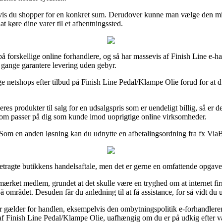
e hvis du shopper for en konkret sum. Derudover kunne man vælge den min
t køre dine varer til et afhentningssted.
å forskellige online forhandlere, og så har massevis af Finish Line e-ha
le gange garantere levering uden gebyr.
ge netshops efter tilbud på Finish Line Pedal/Klampe Olie forud for at du
res produkter til salg for en udsalgspris som er uendeligt billig, så er 
, som passer på dig som kunde imod uoprigtige online virksomheder.
om en anden løsning kan du udnytte en afbetalingsordning fra fx ViaBill
etragte butikkens handelsaftale, men det er gerne en omfattende opgave
et medlem, grundet at det skulle være en tryghed om at internet firma
 området. Desuden får du anledning til at få assistance, for så vidt du 
 gælder for handlen, eksempelvis den ombytningspolitik e-forhandleren 
 Finish Line Pedal/Klampe Olie, uafhængig om du er på udkig efter vare