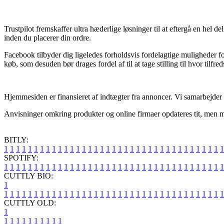
Trustpilot fremskaffer ultra hæderlige løsninger til at eftergå en hel 
inden du placerer din ordre.
Facebook tilbyder dig ligeledes forholdsvis fordelagtige muligheder fo
køb, som desuden bør drages fordel af til at tage stilling til hvor tilfre
Hjemmesiden er finansieret af indtægter fra annoncer. Vi samarbejder m
Anvisninger omkring produkter og online firmaer opdateres tit, men man
BITLY:
1
1
1
1
1
1
1
1
1
1
1
1
1
1
1
1
1
1
1
1
1
1
1
1
1
1
1
1
1
1
1
1
1
1
1
1
1
SPOTIFY:
1
1
1
1
1
1
1
1
1
1
1
1
1
1
1
1
1
1
1
1
1
1
1
1
1
1
1
1
1
1
1
1
1
1
1
1
1
CUTTLY BIO:
1
1
1
1
1
1
1
1
1
1
1
1
1
1
1
1
1
1
1
1
1
1
1
1
1
1
1
1
1
1
1
1
1
1
1
1
1
1
CUTTLY OLD:
1
1
1
1
1
1
1
1
1
1
1