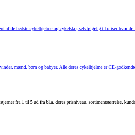
nt af de bedste cykelhjelme og cykelsko, selvfølgelig til priser hvor de 
kvinder, mænd, børn og babyer. Alle deres cykelhjelme er CE-godkendte
er fra 1 til 5 ud fra bl.a. deres prisniveau, sortimentstørrelse, kunde