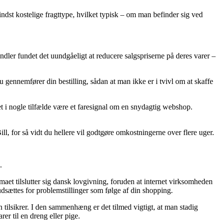
dst kostelige fragttype, hvilket typisk – om man befinder sig ved
ndler fundet det uundgåeligt at reducere salgspriserne på deres varer –
 gennemfører din bestilling, sådan at man ikke er i tvivl om at skaffe
det i nogle tilfælde være et faresignal om en snydagtig webshop.
, for så vidt du hellere vil godtgøre omkostningerne over flere uger.
.
et tilslutter sig dansk lovgivning, foruden at internet virksomheden
udsættes for problemstillinger som følge af din shopping.
tilsikrer. I den sammenhæng er det tilmed vigtigt, at man stadig
r til en dreng eller pige.