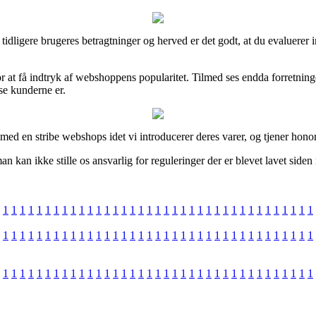
del tidligere brugeres betragtninger og herved er det godt, at du evalue
r at få indtryk af webshoppens popularitet. Tilmed ses endda forretning
dse kunderne er.
ed en stribe webshops idet vi introducerer deres varer, og tjener honor
 kan ikke stille os ansvarlig for reguleringer der er blevet lavet side
1
1
1
1
1
1
1
1
1
1
1
1
1
1
1
1
1
1
1
1
1
1
1
1
1
1
1
1
1
1
1
1
1
1
1
1
1
1
1
1
1
1
1
1
1
1
1
1
1
1
1
1
1
1
1
1
1
1
1
1
1
1
1
1
1
1
1
1
1
1
1
1
1
1
1
1
1
1
1
1
1
1
1
1
1
1
1
1
1
1
1
1
1
1
1
1
1
1
1
1
1
1
1
1
1
1
1
1
1
1
1