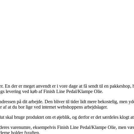
. En der er meget anvendt er i vore dage at få sendt til en pakkeshop, h
ags levering ved køb af Finish Line Pedal/Klampe Olie.
l adressen på dit arbejde. Den bliver til tider lidt mere bekostelig, men y
 af at du bor lige ved internet webshoppens arbejdslager.
lut skal bruge produktet om et øjeblik, og derfor er det særdeles klogt a
 deres varenumre, eksempelvis Finish Line Pedal/Klampe Olie, men vær p
derne holder fyraften.