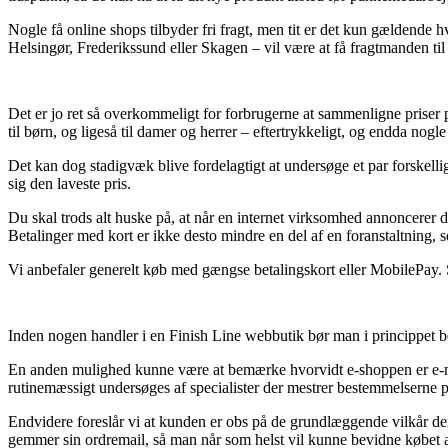
Nogle få online shops tilbyder fri fragt, men tit er det kun gældend
Helsingør, Frederikssund eller Skagen – vil være at få fragtmanden til a
Det er jo ret så overkommeligt for forbrugerne at sammenligne priser p
til børn, og ligeså til damer og herrer – eftertrykkeligt, og endda nog
Det kan dog stadigvæk blive fordelagtigt at undersøge et par forskelli
sig den laveste pris.
Du skal trods alt huske på, at når en internet virksomhed annoncerer de
Betalinger med kort er ikke desto mindre en del af en foranstaltning
Vi anbefaler generelt køb med gængse betalingskort eller MobilePay. S
Inden nogen handler i en Finish Line webbutik bør man i princippet b
En anden mulighed kunne være at bemærke hvorvidt e-shoppen er e-mærk
rutinemæssigt undersøges af specialister der mestrer bestemmelserne på
Endvidere foreslår vi at kunden er obs på de grundlæggende vilkår der
gemmer sin ordremail, så man når som helst vil kunne bevidne købet af