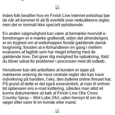
Inden folk bestiller hos en Finish Line internet webshop bør
de når alt kommer til alt få overblik over netbutikkens regler,
men det er normalt ikke specielt ophidsende.
En anden valgmulighed kan være at bemærke hvorvidt e-
forretningen er e-mærke godkendt, siden det almindeligvis
er en tryghed om at webshoppen forstår gældende dansk
lovgivning, foruden at e-forhandleren en gang i mellem
evalueres af fagfolk som har meget erfaring med de
gældende love. Det giver dig mulighed for opbakning, ifald
du bliver udsat for problemer i processen med dit indkøb.
Herudover kan det anbefales at kunden er oppe på
mærkerne omkring de mest centrale regler der kan have
indvirkning på handlen, f.eks. den bytteret online firmaet har.
På grund af dette er det også essesentielt, at man til enhver
tid opbevarer ens e-mail kvittering, således man altid vil
kunne dokumentere sit køb af Finish Line Olie Cross
Country Spray – Wet Lube 24cl, uden hensyn til om du
søger efter varer til en kvinde eller mand.