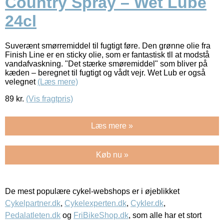
Country Spray – Wet Lube
24cl
Suverænt smørremiddel til fugtigt føre. Den grønne olie fra
Finish Line er en sticky olie, som er fantastisk tll at modstå
vandafvaskning. "Det stærke smøremiddel" som bliver på
kæden – beregnet til fugtigt og vådt vejr. Wet Lub er også
velegnet
(Læs mere)
89
kr.
(Vis fragtpris)
Læs mere »
Køb nu »
De mest populære cykel-webshops er i øjeblikket
Cykelpartner.dk
,
Cykelexperten.dk
,
Cykler.dk
,
Pedalatleten.dk
og
FriBikeShop.dk
, som alle har et stort