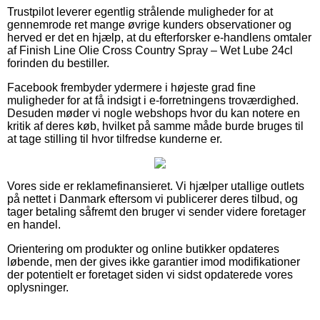
Trustpilot leverer egentlig strålende muligheder for at
gennemrode ret mange øvrige kunders observationer og
herved er det en hjælp, at du efterforsker e-handlens omtaler
af Finish Line Olie Cross Country Spray – Wet Lube 24cl
forinden du bestiller.
Facebook frembyder ydermere i højeste grad fine
muligheder for at få indsigt i e-forretningens troværdighed.
Desuden møder vi nogle webshops hvor du kan notere en
kritik af deres køb, hvilket på samme måde burde bruges til
at tage stilling til hvor tilfredse kunderne er.
Vores side er reklamefinansieret. Vi hjælper utallige outlets
på nettet i Danmark eftersom vi publicerer deres tilbud, og
tager betaling såfremt den bruger vi sender videre foretager
en handel.
Orientering om produkter og online butikker opdateres
løbende, men der gives ikke garantier imod modifikationer
der potentielt er foretaget siden vi sidst opdaterede vores
oplysninger.