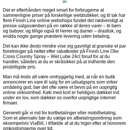
Det er efterhånden meget smart for forbrugerne at
sammenligne priser på forskellige webbutikker, og til tak har
flere Finish Line online webshops fundet det nødvendigt at
presse salgsværdien på en række af deres varer – til børn
og babyer, og tillige også til herrer og damer – drastisk, og
endda nogle gange præstere levering uden betaling.
Det kan ikke desto mindre vise sig gavnligt at granske et par
forretninger på nettet efter rabatkoder på Finish Line Olie
Cross Country Spray – Wet Lube 24cl forud for at du
handler, således at du er skråsikker på at indhente den
prisbilligste pris.
Man må trods alt være omhyggelig med, at når en butik
annoncerer en vare til salg for en udsalgspris som virker
umådelig god, bør det ofte være et bevis på en uoprigtig
online virksomhed. Køb med kort er heldigvis dækket ind
under en lov, som dækker os overfor uoprigtige internet
firmaer.
Generelt går vi ind for kortbetalinger eller mobilbetaling.
Som et alternativ bør du vælge en afbetalingsordning som
eksempelvis ViaBill, i tilfælde af at du higer efter at honorere
omkostningerne over tid.