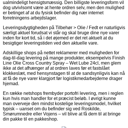
ualmindeligt hensigtsmæssig. Den billigste leveringsform vil
dog utvivlsomt være at hente ordren selv, men den mulighed
er betinget af at du fysisk befinder dig nær internet
forretningens arbejdslager.
Leveringsdygtigheden på Tilbehør > Olie / Fedt er naturligvis
særligt aktuel forudsat vi står og skal bruge dine nye varer
inden for kort tid, så i det øjemed er det ret aktuelt at du
besigtiger leveringstiden ved den aktuelle vare.
Adskillige shops på nettet reklamerer med muligheden for
dag-til-dag levering på mange produkter, eksempelvis Finish
Line Olie Cross Country Spray – Wet Lube 24cl, men glem
ikke at det afhænger af at ordren laves før et fastslået
klokkeslæt, med hensynstagen til at de sandsynligvis kan nå
at få de nye varer klargjort før logistikmedarbejderne drager
hjemad.
En række netshops frembyder portofri levering, men i reglen
kun hvis man handler for et præcist beløb. I øvrigt kunne
man overveje den mindst kostelige leveringsmodel, hvilket
typisk – uanset om du befinder sig ved Roskilde,
Smørumnedre eller Vojens – vil blive at få dem til at bringe
din pakke til en pakkeshop.