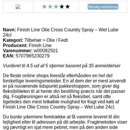
Besøg webshop
Navn:
Finish Line Olie Cross Country Spray – Wet Lube
24cl
Kategori:
Tilbehør > Olie / Fedt
Producent:
Finish Line
Varenummer:
w00082501
EAN:
5707965230279
Vurderet til
4.5
ud af 5 stjerner baseret på
35
anmeldelser
De fleste online shops foreslår efterhånden en hel del
forskellige leveringsmetoder. En af dem der er mest anvendt
er på nuværende tidspunkt pakkeshoppen, som giver dig
fleksibiliteten til at hente din bestilling præcis når det passer
dig. Fragtløsningen er altså ret så fleksibel, samt ofte
ligeledes den mest letkøbte mulighed for fragt ved køb af
Finish Line Olie Cross Country Spray – Wet Lube 24cl.
Du burde ydermere foretrække at få varerne leveret til din
lejlighed eller til adressen på dit arbejde. Fragtmetoden viser
sig jævnligt en sjat mere pebret, men på den anden side