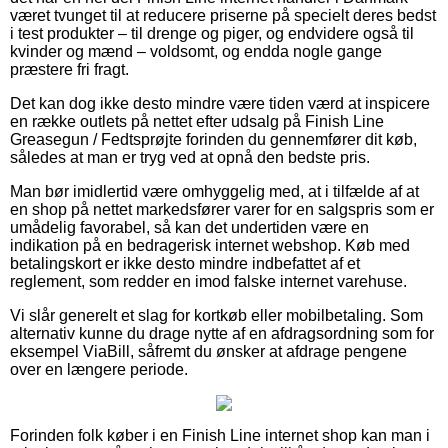
været tvunget til at reducere priserne på specielt deres bedst
i test produkter – til drenge og piger, og endvidere også til
kvinder og mænd – voldsomt, og endda nogle gange
præstere fri fragt.
Det kan dog ikke desto mindre være tiden værd at inspicere
en række outlets på nettet efter udsalg på Finish Line
Greasegun / Fedtsprøjte forinden du gennemfører dit køb,
således at man er tryg ved at opnå den bedste pris.
Man bør imidlertid være omhyggelig med, at i tilfælde af at
en shop på nettet markedsfører varer for en salgspris som er
umådelig favorabel, så kan det undertiden være en
indikation på en bedragerisk internet webshop. Køb med
betalingskort er ikke desto mindre indbefattet af et
reglement, som redder en imod falske internet varehuse.
Vi slår generelt et slag for kortkøb eller mobilbetaling. Som
alternativ kunne du drage nytte af en afdragsordning som for
eksempel ViaBill, såfremt du ønsker at afdrage pengene
over en længere periode.
Forinden folk køber i en Finish Line internet shop kan man i