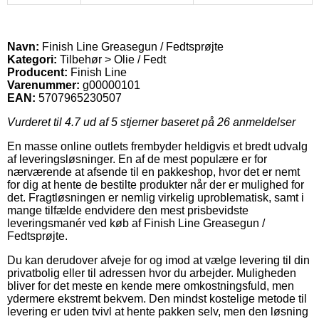
Navn:
Finish Line Greasegun / Fedtsprøjte
Kategori:
Tilbehør > Olie / Fedt
Producent:
Finish Line
Varenummer:
g00000101
EAN:
5707965230507
Vurderet til
4.7
ud af 5 stjerner baseret på
26
anmeldelser
En masse online outlets frembyder heldigvis et bredt udvalg
af leveringsløsninger. En af de mest populære er for
nærværende at afsende til en pakkeshop, hvor det er nemt
for dig at hente de bestilte produkter når der er mulighed for
det. Fragtløsningen er nemlig virkelig uproblematisk, samt i
mange tilfælde endvidere den mest prisbevidste
leveringsmanér ved køb af Finish Line Greasegun /
Fedtsprøjte.
Du kan derudover afveje for og imod at vælge levering til din
privatbolig eller til adressen hvor du arbejder. Muligheden
bliver for det meste en kende mere omkostningsfuld, men
ydermere ekstremt bekvem. Den mindst kostelige metode til
levering er uden tvivl at hente pakken selv, men den løsning