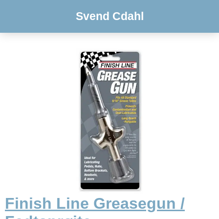
Svend Cdahl
Finish Line Greasegun /