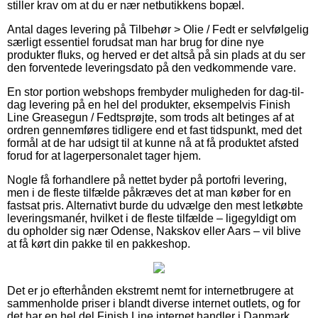
stiller krav om at du er nær netbutikkens bopæl.
Antal dages levering på Tilbehør > Olie / Fedt er selvfølgelig
særligt essentiel forudsat man har brug for dine nye
produkter fluks, og herved er det altså på sin plads at du ser
den forventede leveringsdato på den vedkommende vare.
En stor portion webshops frembyder muligheden for dag-til-
dag levering på en hel del produkter, eksempelvis Finish
Line Greasegun / Fedtsprøjte, som trods alt betinges af at
ordren gennemføres tidligere end et fast tidspunkt, med det
formål at de har udsigt til at kunne nå at få produktet afsted
forud for at lagerpersonalet tager hjem.
Nogle få forhandlere på nettet byder på portofri levering,
men i de fleste tilfælde påkræves det at man køber for en
fastsat pris. Alternativt burde du udvælge den mest letkøbte
leveringsmanér, hvilket i de fleste tilfælde – ligegyldigt om
du opholder sig nær Odense, Nakskov eller Aars – vil blive
at få kørt din pakke til en pakkeshop.
Det er jo efterhånden ekstremt nemt for internetbrugere at
sammenholde priser i blandt diverse internet outlets, og for
det har en hel del Finish Line internet handler i Danmark