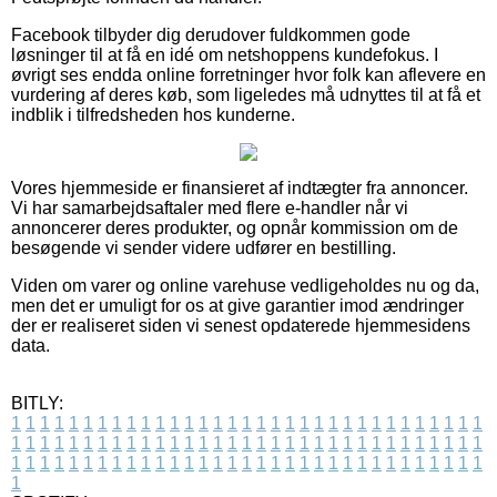
Facebook tilbyder dig derudover fuldkommen gode
løsninger til at få en idé om netshoppens kundefokus. I
øvrigt ses endda online forretninger hvor folk kan aflevere en
vurdering af deres køb, som ligeledes må udnyttes til at få et
indblik i tilfredsheden hos kunderne.
Vores hjemmeside er finansieret af indtægter fra annoncer.
Vi har samarbejdsaftaler med flere e-handler når vi
annoncerer deres produkter, og opnår kommission om de
besøgende vi sender videre udfører en bestilling.
Viden om varer og online varehuse vedligeholdes nu og da,
men det er umuligt for os at give garantier imod ændringer
der er realiseret siden vi senest opdaterede hjemmesidens
data.
BITLY:
1
1
1
1
1
1
1
1
1
1
1
1
1
1
1
1
1
1
1
1
1
1
1
1
1
1
1
1
1
1
1
1
1
1
1
1
1
1
1
1
1
1
1
1
1
1
1
1
1
1
1
1
1
1
1
1
1
1
1
1
1
1
1
1
1
1
1
1
1
1
1
1
1
1
1
1
1
1
1
1
1
1
1
1
1
1
1
1
1
1
1
1
1
1
1
1
1
1
1
1