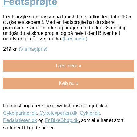
Fedtsprøjte
Fedtsprøjte som passer på Finish Line Teflon fedt tube 10,5
cl. (købes seperat). Med en fedtsprøjte har du større
præcision, sviner mindre og bruger mindre fedt. Samtidig
undgår du at skrue prop af og på hele tiden! Bliver helt
uundværligt når først du ha
(Læs mere)
249
kr.
(Vis fragtpris)
Læs mere »
Køb nu »
De mest populære cykel-webshops er i øjeblikket
Cykelpartner.dk
,
Cykelexperten.dk
,
Cykler.dk
,
Pedalatleten.dk
og
FriBikeShop.dk
, som alle har et stort
sortiment til gode priser.