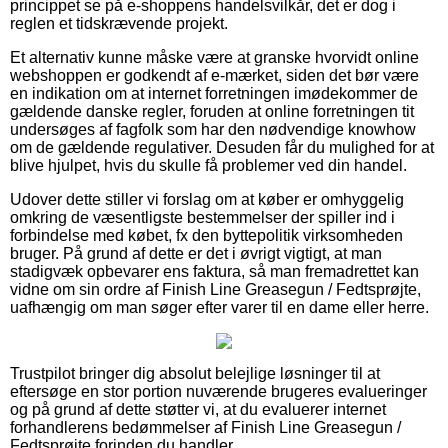
princippet se på e-shoppens handelsvilkår, det er dog i
reglen et tidskrævende projekt.
Et alternativ kunne måske være at granske hvorvidt online
webshoppen er godkendt af e-mærket, siden det bør være
en indikation om at internet forretningen imødekommer de
gældende danske regler, foruden at online forretningen tit
undersøges af fagfolk som har den nødvendige knowhow
om de gældende regulativer. Desuden får du mulighed for at
blive hjulpet, hvis du skulle få problemer ved din handel.
Udover dette stiller vi forslag om at køber er omhyggelig
omkring de væsentligste bestemmelser der spiller ind i
forbindelse med købet, fx den byttepolitik virksomheden
bruger. På grund af dette er det i øvrigt vigtigt, at man
stadigvæk opbevarer ens faktura, så man fremadrettet kan
vidne om sin ordre af Finish Line Greasegun / Fedtsprøjte,
uafhængig om man søger efter varer til en dame eller herre.
Trustpilot bringer dig absolut belejlige løsninger til at
eftersøge en stor portion nuværende brugeres evalueringer
og på grund af dette støtter vi, at du evaluerer internet
forhandlerens bedømmelser af Finish Line Greasegun /
Fedtsprøjte forinden du handler.