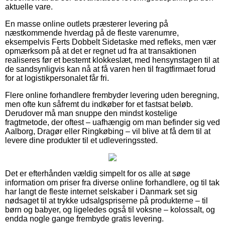
aktuelle vare.
En masse online outlets præsterer levering på
næstkommende hverdag på de fleste varenumre,
eksempelvis Ferts Dobbelt Sidetaske med refleks, men vær
opmærksom på at det er regnet ud fra at transaktionen
realiseres før et bestemt klokkeslæt, med hensynstagen til at
de sandsynligvis kan nå at få varen hen til fragtfirmaet forud
for at logistikpersonalet får fri.
Flere online forhandlere frembyder levering uden beregning,
men ofte kun såfremt du indkøber for et fastsat beløb.
Derudover må man snuppe den mindst kostelige
fragtmetode, der oftest – uafhængig om man befinder sig ved
Aalborg, Dragør eller Ringkøbing – vil blive at få dem til at
levere dine produkter til et udleveringssted.
Det er efterhånden vældig simpelt for os alle at søge
information om priser fra diverse online forhandlere, og til tak
har langt de fleste internet selskaber i Danmark set sig
nødsaget til at trykke udsalgspriserne på produkterne – til
børn og babyer, og ligeledes også til voksne – kolossalt, og
endda nogle gange frembyde gratis levering.