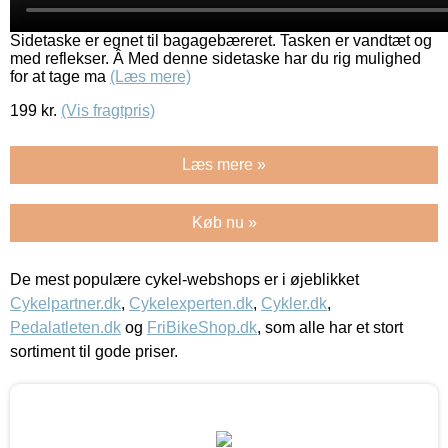
Sidetaske er egnet til bagagebæreret. Tasken er vandtæt og
med reflekser. Â Med denne sidetaske har du rig mulighed
for at tage ma
(Læs mere)
199
kr.
(Vis fragtpris)
Læs mere »
Køb nu »
De mest populære cykel-webshops er i øjeblikket
Cykelpartner.dk
,
Cykelexperten.dk
,
Cykler.dk
,
Pedalatleten.dk
og
FriBikeShop.dk
, som alle har et stort
sortiment til gode priser.