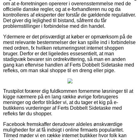
om at e-forretningen opererer i overensstemmelse med de
officielle danske regler, og at e-forhandleren nu og da
kontrolleres af eksperter der forstår de gældende regulativer.
Det giver dig lejlighed til bistand, såfremt du får
problemstillinger i forbindelse med din handel.
Ydermere er det prisværdigt at køber er opmærksom på de
mest relevante bestemmelser der kan spille ind i forbindelse
med ordren, fx hvilken returneringsret internet shoppen
bruger. Derfor er det ligeledes essesentielt, at man
stadigvæk bevarer sin ordrekvittering, så man en anden
gang kan eftervise handlen af Ferts Dobbelt Sidetaske med
refleks, om man skal shoppe til en dreng eller pige.
Trustpilot forærer dig fuldkommen fornemme løsninger til at
kigge nærmere på en lang række øvrige forbrugeres
meninger og derfor tilråder vi, at du tager et kig på e-
butikkens vurderinger af Ferts Dobbelt Sidetaske med
refleks før du shopper.
Facebook fremskaffer derudover aldeles ønskværdige
muligheder for at få indsigt i online firmaets popularitet.
Tilmed møder vi en række internet butikker hvor folk kan