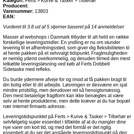
Kategori:
Ferts > Kurve & Tasker > Tilbehør
Producent:
Varenummer:
13803
EAN:
Vurderet til
3.8
ud af 5 stjerner baseret på
14
anmeldelser
Masser af webshops i Danmark tilbyder til alt held en række
forskellige leveringsmidler. En yndling er nu om stunder
levering til et afhentningssted, som giver dig fleksibiliteten til
at hente pakken på et selvvalgt tidspunkt. Fragtmuligheden
er nemlig yderst overkommelig, og desuden tilmed den mest
letkøbte leveringsløsning ved køb af Ferts Dobbelt
Sidetaske med refleks.
Du burde ydermere afveje for og imod at få pakken bragt til
din bolig eller til dit arbejde. Løsningen er desværre en sjat
mindre prisbillig, men derudover ret så hensigtsmæssig.
Den mest betalelige fragtform kan ikke benægtes at være
selv at hente produkterne, men dette kræver at du har bopæl
nær internet firmaets adresse.
Leveringstidspunktet på Ferts > Kurve & Tasker > Tilbehør er
selvfølgelig super essentiel i tilfælde af at du mangler dine
nye varer om kort tid, og med det formål er det rigtig
essentielt at du ser det anslåede leveringstidspunkt på den