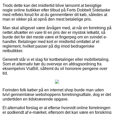
Trods dette kan det imidlertid blive lønsomt at besigtige
nogle online butikker efter tilbud på Ferts Dobbelt Sidetaske
med refleks forud for at du gennemfører dit køb, således at
man er sikker på at opnå den mest betalelige pris.
Man skal alligevel være årvågen med, at når en forretning på
nettet afsætter en vare til en pris der er mystisk letkøbt, så
burde det for det meste være et fingerpeg om en svindel e-
handler. Betalinger med kort er imidlertid omfattet af et
reglement, hvilket passer på dig imod bedrageriske
netbutikker.
Generelt slår vi et slag for kortbetalinger eller mobilbetaling.
Som et alternativ bør du overveje en afdragsordning fra
eksempelvis ViaBill, såfremt du vil honorere pengene over
tid.
Forinden folk køber på en internet shop burde man uden
tvivl gennemlæse webshoppens forretningsaftale, dog er det
undertiden en tidskrævende opgave.
Et alternativt forslag er at efterse hvorvidt online forretningen
er godkendt af e-mærket, eftersom det kan være en forsikring