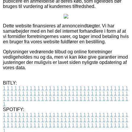
publicere en anmeldelse af deres køb, som ligeledes bør
bruges til vurdering af kundernes tilfredshed.
Dette website finansieres af annonceindtægter. Vi har
samarbejder med en hel del internet forhandlere i form af at
vi formidler forretningernes varer, og tager imod betaling hvis
en bruger fra vores website fuldfører en bestilling.
Oplysninger vedrørende tilbud og online forretninger
vedligeholdes nu og da, men vi kan ikke give garantier imod
justeringer der muligvis er lavet siden nyligste opdatering af
vores data.
BITLY:
1
1
1
1
1
1
1
1
1
1
1
1
1
1
1
1
1
1
1
1
1
1
1
1
1
1
1
1
1
1
1
1
1
1
1
1
1
1
1
1
1
1
1
1
1
1
1
1
1
1
1
1
1
1
1
1
1
1
1
1
1
1
1
1
1
1
1
1
1
1
1
1
1
1
1
1
1
1
1
1
1
1
1
1
1
1
1
1
1
1
1
1
1
1
1
1
1
1
1
1
SPOTIFY:
1
1
1
1
1
1
1
1
1
1
1
1
1
1
1
1
1
1
1
1
1
1
1
1
1
1
1
1
1
1
1
1
1
1
1
1
1
1
1
1
1
1
1
1
1
1
1
1
1
1
1
1
1
1
1
1
1
1
1
1
1
1
1
1
1
1
1
1
1
1
1
1
1
1
1
1
1
1
1
1
1
1
1
1
1
1
1
1
1
1
1
1
1
1
1
1
1
1
1
1