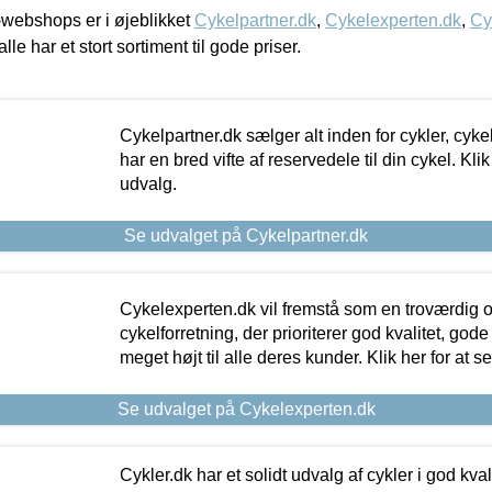
webshops er i øjeblikket
Cykelpartner.dk
,
Cykelexperten.dk
,
Cy
alle har et stort sortiment til gode priser.
Cykelpartner.dk sælger alt inden for cykler, cyke
har en bred vifte af reservedele til din cykel. Klik
udvalg.
Se udvalget på Cykelpartner.dk
Cykelexperten.dk vil fremstå som en troværdig o
cykelforretning, der prioriterer god kvalitet, god
meget højt til alle deres kunder. Klik her for at s
Se udvalget på Cykelexperten.dk
Cykler.dk har et solidt udvalg af cykler i god kvalit