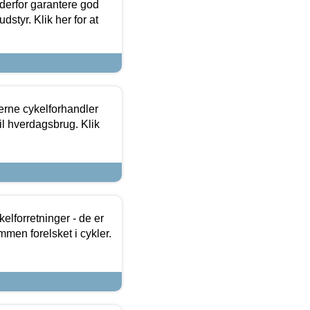
 derfor garantere god
dstyr. Klik her for at
erne cykelforhandler
til hverdagsbrug. Klik
lforretninger - de er
mmen forelsket i cykler.