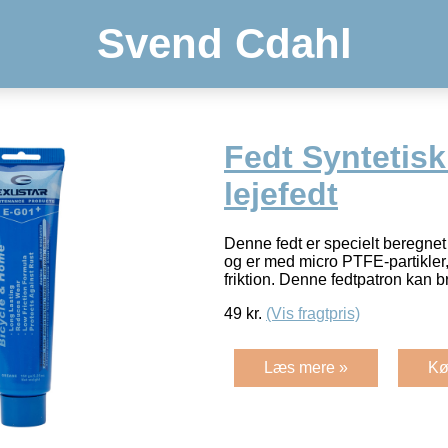
Svend Cdahl
Fedt Syntetis
lejefedt
Denne fedt er specielt beregnet
og er med micro PTFE-partikler,
friktion. Denne fedtpatron kan
49
kr.
(Vis fragtpris)
Læs mere »
Kø