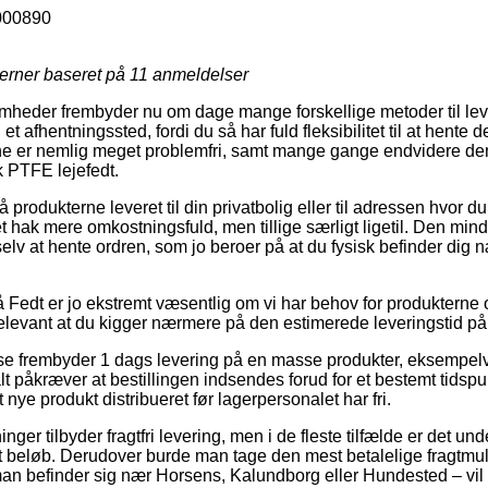
000890
jerner baseret på
11
anmeldelser
mheder frembyder nu om dage mange forskellige metoder til lev
l et afhentningssted, fordi du så har fuld fleksibilitet til at hente 
ne er nemlig meget problemfri, samt mange gange endvidere den p
k PTFE lejefedt.
 produkterne leveret til din privatbolig eller til adressen hvor d
t hak mere omkostningsfuld, men tillige særligt ligetil. Den mind
elv at hente ordren, som jo beroer på at du fysisk befinder dig
Fedt er jo ekstremt væsentlig om vi har behov for produkterne
k relevant at du kigger nærmere på den estimerede leveringstid 
e frembyder 1 dags levering på en masse produkter, eksempel
lt påkræver at bestillingen indsendes forud for et bestemt tidspu
t nye produkt distribueret før lagerpersonalet har fri.
ninger tilbyder fragtfri levering, men i de fleste tilfælde er det un
at beløb. Derudover burde man tage den mest betalelige fragtmu
an befinder sig nær Horsens, Kalundborg eller Hundested – vil bl