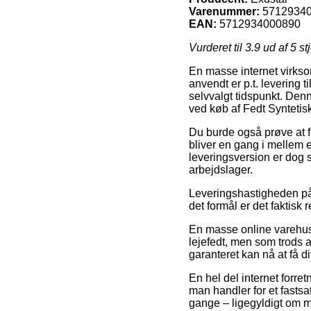
Varenummer:
5712934
EAN:
5712934000890
Vurderet til
3.9
ud af 5 st
En masse internet virkso
anvendt er p.t. levering ti
selvvalgt tidspunkt. Den
ved køb af Fedt Syntetis
Du burde også prøve at få
bliver en gang i mellem e
leveringsversion er dog s
arbejdslager.
Leveringshastigheden på 
det formål er det faktis
En masse online varehus
lejefedt, men som trods a
garanteret kan nå at få di
En hel del internet forret
man handler for et fasts
gange – ligegyldigt om m