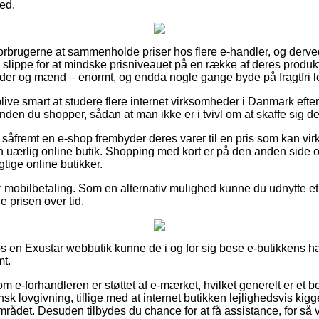
ted.
forbrugerne at sammenholde priser hos flere e-handler, og derve
 slippe for at mindske prisniveauet på en række af deres produkt
inder og mænd – enormt, og endda nogle gange byde på fragtfri l
ve smart at studere flere internet virksomheder i Danmark efte
nden du shopper, sådan at man ikke er i tvivl om at skaffe sig den
 såfremt en e-shop frembyder deres varer til en pris som kan vir
 en uærlig online butik. Shopping med kort er på den anden side 
tige online butikker.
r mobilbetaling. Som en alternativ mulighed kunne du udnytte et 
le prisen over tid.
os en Exustar webbutik kunne de i og for sig bese e-butikkens ha
mt.
 om e-forhandleren er støttet af e-mærket, hvilket generelt er et be
sk lovgivning, tillige med at internet butikken lejlighedsvis kig
mrådet. Desuden tilbydes du chance for at få assistance, for så