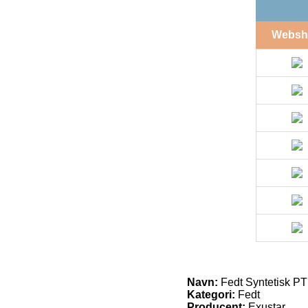
Websh
Navn:
Fedt Syntetisk PT
Kategori:
Fedt
Producent:
Exustar