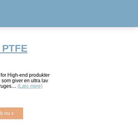
k PTFE
 for High-end produkter
 som giver en ultra lav
 bruges…
(Læs mere)
b nu »