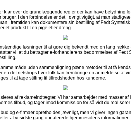
du er klar over de grundlæggende regler der kan have betydning fo
 bruger. I den forbindelse er det i øvrigt vigtigt, at man stadigv
man i fremtiden kan dokumentere sin bestilling af Fedt Syntetis
er et produkt til en pige eller dreng.
 anstændige løsninger til at gøre dig bekendt med en lang rækk
støtter vi, at du betragter e-forhandlerens bedømmelser af Fedt 
stilling.
amme måde uden sammenligning pæne metoder til at få kendska
der en del netshops hvor folk kan frembringe en anmeldelse af v
es til at tage stilling til tilfredsheden hos kunderne.
ieres af reklameindtægter. Vi har samarbejder med masser af 
aernes tilbud, og tager imod kommission for så vidt du realiserer 
bud og e-firmaer opretholdes jævnligt, men vi giver ingen garant
fter at vi sidste gang opdaterede hjemmesidens informationer.