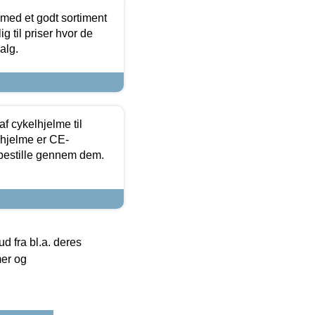
 med et godt sortiment
g til priser hvor de
alg.
f cykelhjelme til
lhjelme er CE-
 bestille gennem dem.
 fra bl.a. deres
mer og