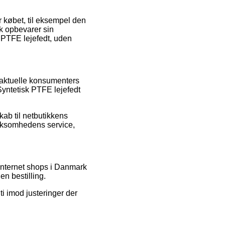
r købet, til eksempel den
æk opbevarer sin
k PTFE lejefedt, uden
e aktuelle konsumenters
Syntetisk PTFE lejefedt
b til netbutikkens
irksomhedens service,
internet shops i Danmark
en bestilling.
i imod justeringer der