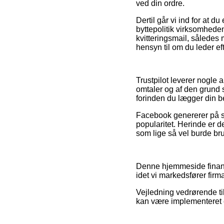
ved din ordre.
Dertil går vi ind for at 
byttepolitik virksomheden
kvitteringsmail, således 
hensyn til om du leder eft
Trustpilot leverer nogle
omtaler og af den grund 
forinden du lægger din be
Facebook genererer på s
popularitet. Herinde er 
som lige så vel burde brug
Denne hjemmeside finans
idet vi markedsfører firm
Vejledning vedrørende til
kan være implementeret e