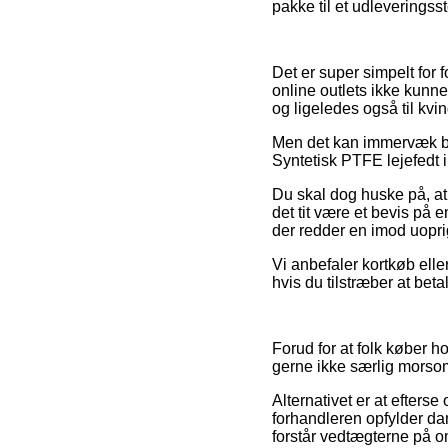
pakke til et udleveringss
Det er super simpelt for 
online outlets ikke kunne
og ligeledes også til kv
Men det kan immervæk bli
Syntetisk PTFE lejefedt i
Du skal dog huske på, at
det tit være et bevis på
der redder en imod uoprig
Vi anbefaler kortkøb elle
hvis du tilstræber at beta
Forud for at folk køber h
gerne ikke særlig morso
Alternativet er at efterse
forhandleren opfylder dan
forstår vedtægterne på o