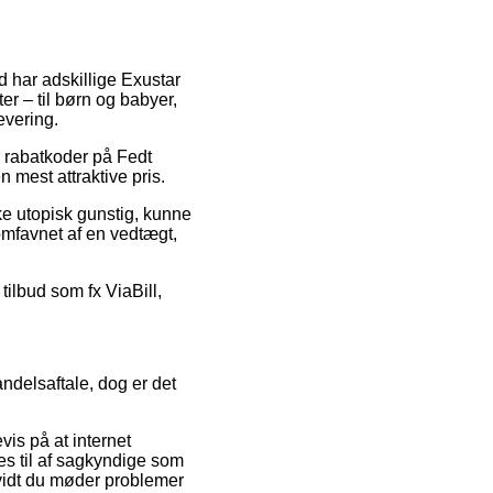
d har adskillige Exustar
er – til børn og babyer,
evering.
r rabatkoder på Fedt
 mest attraktive pris.
ke utopisk gunstig, kunne
omfavnet af en vedtægt,
tilbud som fx ViaBill,
ndelsaftale, dog er det
vis på at internet
ges til af sagkyndige som
 vidt du møder problemer