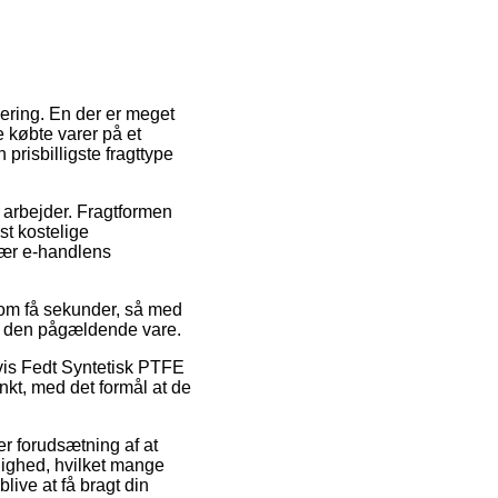
ering. En der er meget
de købte varer på et
risbilligste fragttype
u arbejder. Fragtformen
st kostelige
 nær e-handlens
 om få sekunder, så med
på den pågældende vare.
vis Fedt Syntetisk PTFE
nkt, med det formål at de
der forudsætning af at
lighed, hvilket mange
ive at få bragt din