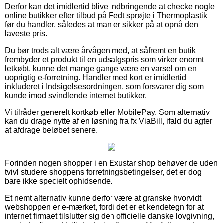
Derfor kan det imidlertid blive indbringende at checke nogle
online butikker efter tilbud på Fedt sprøjte i Thermoplastik
før du handler, således at man er sikker på at opnå den
laveste pris.
Du bør trods alt være årvågen med, at såfremt en butik
frembyder et produkt til en udsalgspris som virker enormt
letkøbt, kunne det mange gange være en varsel om en
uoprigtig e-forretning. Handler med kort er imidlertid
inkluderet i Indsigelsesordningen, som forsvarer dig som
kunde imod svindlende internet butikker.
Vi tilråder generelt kortkøb eller MobilePay. Som alternativ
kan du drage nytte af en løsning fra fx ViaBill, ifald du agter
at afdrage beløbet senere.
Forinden nogen shopper i en Exustar shop behøver de uden
tvivl studere shoppens forretningsbetingelser, det er dog
bare ikke specielt ophidsende.
Et nemt alternativ kunne derfor være at granske hvorvidt
webshoppen er e-mærket, fordi det er et kendetegn for at
internet firmaet tilslutter sig den officielle danske lovgivning,