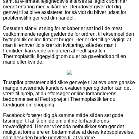
samt at e-firmaet lejlighedsvis efterses af fagfolk som har
meget erfaring med vilkårene. Derudover giver det dig
genvej til at blive assisteret, for så vidt du bliver udsat for
problemstillinger ved din handel.
Desuden slår vi et slag for at køber er sat ind i de mest
vedkommende regler gældende for ordren, til eksempel den
byttepolitik online firmaet bruger. Her er det tillige vigtigt, at
man til enhver tid sikrer sin kvittering, således man i
fremtiden kan vidne om ordren af Fedt sprøjte i
Thermoplastik, ligegyldigt om du er på gaveindkøb til en
mand eller kvinde.
Trustpilot præsterer altid sikre genveje til at evaluere ganske
mange nuværende kunders evalueringer og derfor kan det
være til hjælp, at du eftersøger online forhandlerens
bedømmelser af Fedt sprøjte i Thermoplastik før du
færdiggør din shopping.
Facebook forærer dig på samme måde sådan set gode
løsninger til at få en idé om online forhandlerens
troværdighed. Her ser vi endda netbutikker som gør det
muligt at formulere en bedømmelse af deres købsoplevelse,
som desuden burde udnyttes til at vurdere