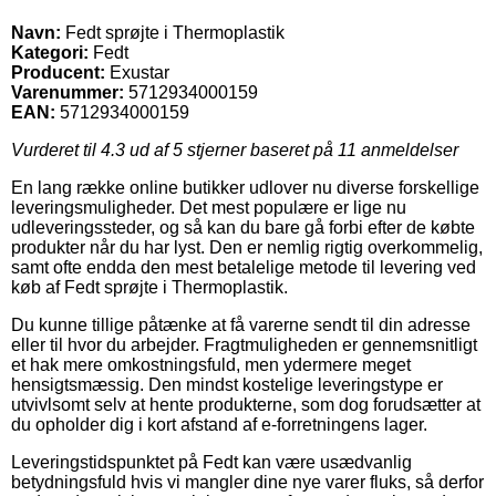
Navn:
Fedt sprøjte i Thermoplastik
Kategori:
Fedt
Producent:
Exustar
Varenummer:
5712934000159
EAN:
5712934000159
Vurderet til
4.3
ud af 5 stjerner baseret på
11
anmeldelser
En lang række online butikker udlover nu diverse forskellige
leveringsmuligheder. Det mest populære er lige nu
udleveringssteder, og så kan du bare gå forbi efter de købte
produkter når du har lyst. Den er nemlig rigtig overkommelig,
samt ofte endda den mest betalelige metode til levering ved
køb af Fedt sprøjte i Thermoplastik.
Du kunne tillige påtænke at få varerne sendt til din adresse
eller til hvor du arbejder. Fragtmuligheden er gennemsnitligt
et hak mere omkostningsfuld, men ydermere meget
hensigtsmæssig. Den mindst kostelige leveringstype er
utvivlsomt selv at hente produkterne, som dog forudsætter at
du opholder dig i kort afstand af e-forretningens lager.
Leveringstidspunktet på Fedt kan være usædvanlig
betydningsfuld hvis vi mangler dine nye varer fluks, så derfor