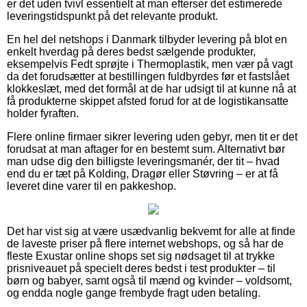
er det uden tvivl essentielt at man efterser det estimerede
leveringstidspunkt på det relevante produkt.
En hel del netshops i Danmark tilbyder levering på blot en
enkelt hverdag på deres bedst sælgende produkter,
eksempelvis Fedt sprøjte i Thermoplastik, men vær på vagt
da det forudsætter at bestillingen fuldbyrdes før et fastslået
klokkeslæt, med det formål at de har udsigt til at kunne nå at
få produkterne skippet afsted forud for at de logistikansatte
holder fyraften.
Flere online firmaer sikrer levering uden gebyr, men tit er det
forudsat at man aftager for en bestemt sum. Alternativt bør
man udse dig den billigste leveringsmanér, der tit – hvad
end du er tæt på Kolding, Dragør eller Støvring – er at få
leveret dine varer til en pakkeshop.
Det har vist sig at være usædvanlig bekvemt for alle at finde
de laveste priser på flere internet webshops, og så har de
fleste Exustar online shops set sig nødsaget til at trykke
prisniveauet på specielt deres bedst i test produkter – til
børn og babyer, samt også til mænd og kvinder – voldsomt,
og endda nogle gange frembyde fragt uden betaling.