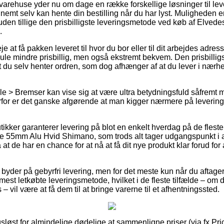
rehuse yder nu om dage en række forskellige løsninger til leveri
nemt selv kan hente din bestilling når du har lyst. Muligheden er 
den tillige den prisbilligste leveringsmetode ved køb af Elve
.
e at få pakken leveret til hvor du bor eller til dit arbejdes adre
ule mindre prisbillig, men også ekstremt bekvem. Den prisbilligs
 du selv henter ordren, som dog afhænger af at du lever i nærh
e > Bremser kan vise sig at være ultra betydningsfuld såfremt 
for er det ganske afgørende at man kigger nærmere på levering
utikker garanterer levering på blot en enkelt hverdag på de fles
55mm Alu Hvid Shimano, som trods alt tager udgangspunkt i at
 at de har en chance for at nå at få dit nye produkt klar forud for
byder på gebyrfri levering, men for det meste kun når du aftager
est letkøbte leveringsmetode, hvilket i de fleste tilfælde – om d
– vil være at få dem til at bringe varerne til et afhentningssted.
sløst for almindelige dødelige at sammenligne priser (via fx Pri