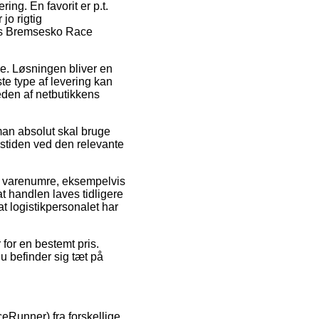
ng. En favorit er p.t.
jo rigtig
des Bremsesko Race
sse. Løsningen bliver en
te type af levering kan
eden af netbutikkens
man absolut skal bruge
stiden ved den relevante
te varenumre, eksempelvis
 handlen laves tidligere
 at logistikpersonalet har
 for en bestemt pris.
u befinder sig tæt på
ceRunner) fra forskellige