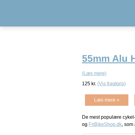
55mm Alu 
(Læs mere)
125
kr.
(Vis fragtpris)
Læs mere »
De mest populære cykel-
og
FriBikeShop.dk
, som 