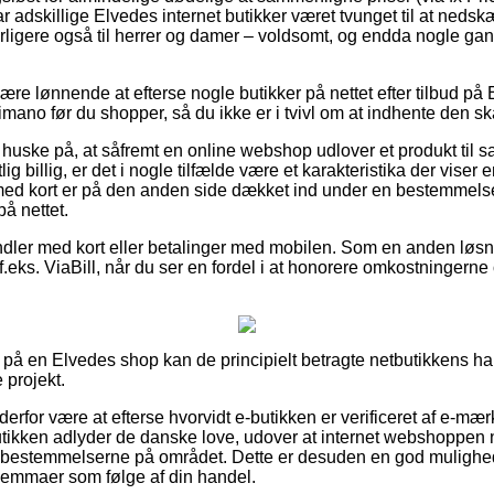
ar adskillige Elvedes internet butikker været tvunget til at ned
erligere også til herrer og damer – voldsomt, og endda nogle gan
e lønnende at efterse nogle butikker på nettet efter tilbud p
no før du shopper, så du ikke er i tvivl om at indhente den ska
uske på, at såfremt en online webshop udlover et produkt til sa
g billig, er det i nogle tilfælde være et karakteristika der viser e
med kort er på den anden side dækket ind under en bestemmelse
å nettet.
ndler med kort eller betalinger med mobilen. Som en anden løs
 f.eks. ViaBill, når du ser en fordel i at honorere omkostningern
å en Elvedes shop kan de principielt betragte netbutikkens ha
 projekt.
derfor være at efterse hvorvidt e-butikken er verificeret af e-mær
utikken adlyder de danske love, udover at internet webshoppen 
 bestemmelserne på området. Dette er desuden en god mulighed f
dilemmaer som følge af din handel.