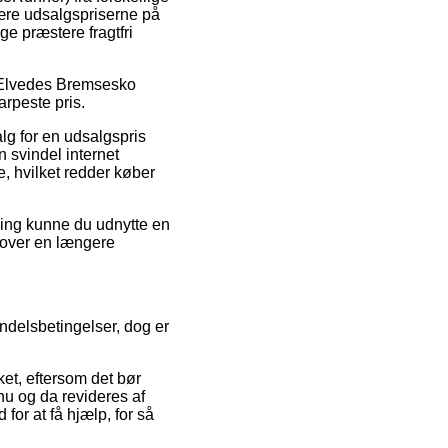
skære udsalgspriserne på
ge præstere fragtfri
å Elvedes Bremsesko
rpeste pris.
lg for en udsalgspris
n svindel internet
, hvilket redder køber
ning kunne du udnytte en
e over en længere
ndelsbetingelser, dog er
ket, eftersom det bør
nu og da revideres af
or at få hjælp, for så