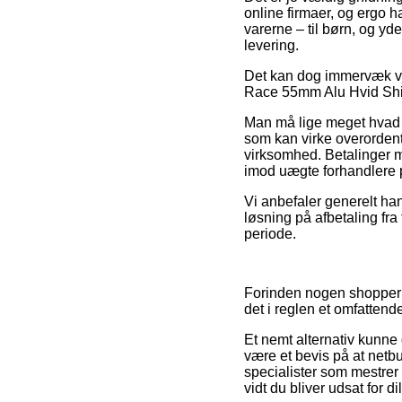
online firmaer, og ergo h
varerne – til børn, og yd
levering.
Det kan dog immervæk vær
Race 55mm Alu Hvid Shima
Man må lige meget hvad h
som kan virke overordentli
virksomhed. Betalinger 
imod uægte forhandlere p
Vi anbefaler generelt ha
løsning på afbetaling fra
periode.
Forinden nogen shopper p
det i reglen et omfattende
Et nemt alternativ kunne 
være et bevis på at netb
specialister som mestrer
vidt du bliver udsat for 