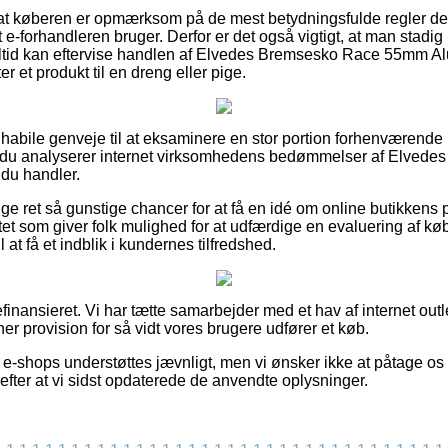
i at køberen er opmærksom på de mest betydningsfulde regler de
 e-forhandleren bruger. Derfor er det også vigtigt, at man stadi
 altid kan eftervise handlen af Elvedes Bremsesko Race 55mm A
er et produkt til en dreng eller pige.
så habile genveje til at eksaminere en stor portion forhenværend
at du analyserer internet virksomhedens bedømmelser af Elve
du handler.
lige ret så gunstige chancer for at få en idé om online butikkens 
tet som giver folk mulighed for at udfærdige en evaluering af k
at få et indblik i kundernes tilfredshed.
inansieret. Vi har tætte samarbejder med et hav af internet outle
ner provision for så vidt vores brugere udfører et køb.
e-shops understøttes jævnligt, men vi ønsker ikke at påtage os 
efter at vi sidst opdaterede de anvendte oplysninger.