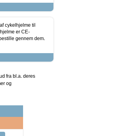
f cykelhjelme til
lhjelme er CE-
 bestille gennem dem.
 fra bl.a. deres
mer og