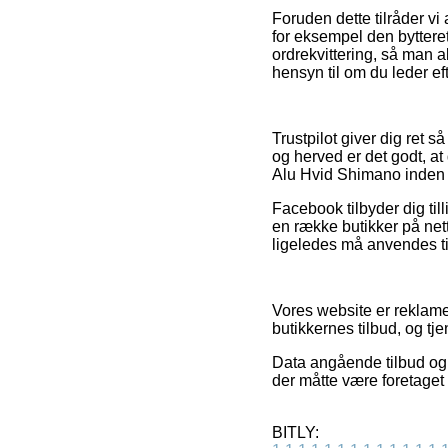
Foruden dette tilråder v
for eksempel den bytteret
ordrekvittering, så man
hensyn til om du leder eft
Trustpilot giver dig ret 
og herved er det godt, 
Alu Hvid Shimano inden 
Facebook tilbyder dig til
en række butikker på net
ligeledes må anvendes til 
Vores website er reklamef
butikkernes tilbud, og tje
Data angående tilbud og 
der måtte være foretaget 
BITLY: