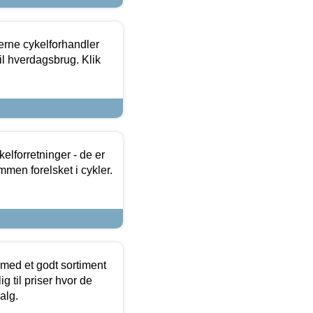
erne cykelforhandler
til hverdagsbrug. Klik
lforretninger - de er
mmen forelsket i cykler.
 med et godt sortiment
g til priser hvor de
alg.