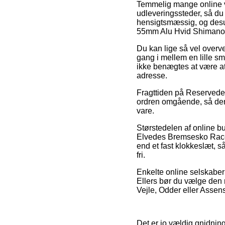
Temmelig mange online va
udleveringssteder, så du 
hensigtsmæssig, og desu
55mm Alu Hvid Shimano
Du kan lige så vel overvej
gang i mellem en lille sm
ikke benægtes at være at
adresse.
Fragttiden på Reservedel
ordren omgående, så der
vare.
Størstedelen af online b
Elvedes Bremsesko Race 
end et fast klokkeslæt, så
fri.
Enkelte online selskaber 
Ellers bør du vælge den m
Vejle, Odder eller Assens 
Det er jo vældig gnidning