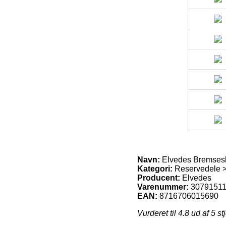
Navn:
Elvedes Bremses
Kategori:
Reservedele 
Producent:
Elvedes
Varenummer:
3079151
EAN:
8716706015690
Vurderet til
4.8
ud af 5 st