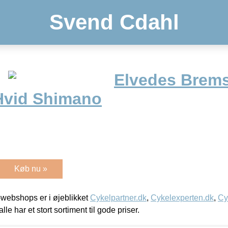
Svend Cdahl
Elvedes Brem
Hvid Shimano
Køb nu »
webshops er i øjeblikket
Cykelpartner.dk
,
Cykelexperten.dk
,
Cy
alle har et stort sortiment til gode priser.