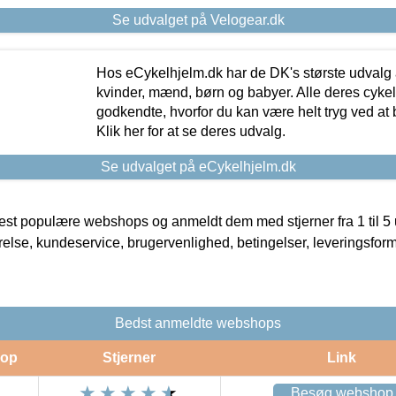
Se udvalget på Velogear.dk
Hos eCykelhjelm.dk har de DK's største udvalg a
kvinder, mænd, børn og babyer. Alle deres cyke
godkendte, hvorfor du kan være helt tryg ved at
Klik her for at se deres udvalg.
Se udvalget på eCykelhjelm.dk
t populære webshops og anmeldt dem med stjerner fra 1 til 5 ud
rrelse, kundeservice, brugervenlighed, betingelser, leveringsfor
Bedst anmeldte webshops
op
Stjerner
Link
Besøg webshop