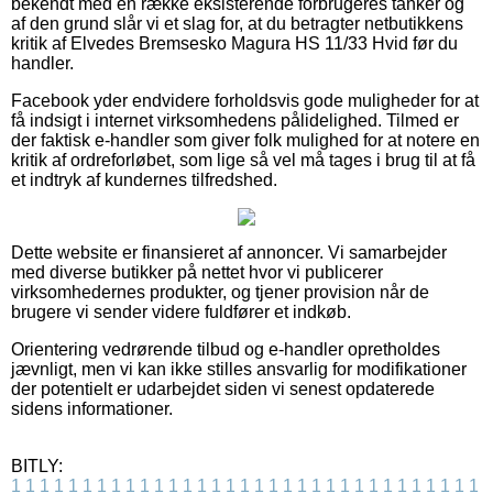
bekendt med en række eksisterende forbrugeres tanker og
af den grund slår vi et slag for, at du betragter netbutikkens
kritik af Elvedes Bremsesko Magura HS 11/33 Hvid før du
handler.
Facebook yder endvidere forholdsvis gode muligheder for at
få indsigt i internet virksomhedens pålidelighed. Tilmed er
der faktisk e-handler som giver folk mulighed for at notere en
kritik af ordreforløbet, som lige så vel må tages i brug til at få
et indtryk af kundernes tilfredshed.
Dette website er finansieret af annoncer. Vi samarbejder
med diverse butikker på nettet hvor vi publicerer
virksomhedernes produkter, og tjener provision når de
brugere vi sender videre fuldfører et indkøb.
Orientering vedrørende tilbud og e-handler opretholdes
jævnligt, men vi kan ikke stilles ansvarlig for modifikationer
der potentielt er udarbejdet siden vi senest opdaterede
sidens informationer.
BITLY:
1
1
1
1
1
1
1
1
1
1
1
1
1
1
1
1
1
1
1
1
1
1
1
1
1
1
1
1
1
1
1
1
1