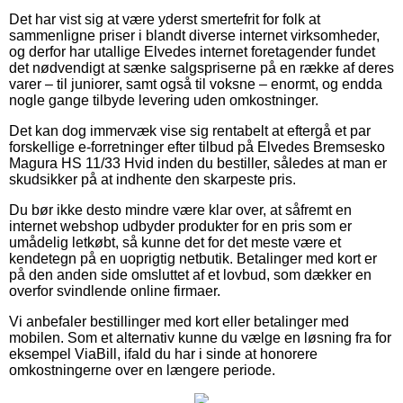
Det har vist sig at være yderst smertefrit for folk at
sammenligne priser i blandt diverse internet virksomheder,
og derfor har utallige Elvedes internet foretagender fundet
det nødvendigt at sænke salgspriserne på en række af deres
varer – til juniorer, samt også til voksne – enormt, og endda
nogle gange tilbyde levering uden omkostninger.
Det kan dog immervæk vise sig rentabelt at eftergå et par
forskellige e-forretninger efter tilbud på Elvedes Bremsesko
Magura HS 11/33 Hvid inden du bestiller, således at man er
skudsikker på at indhente den skarpeste pris.
Du bør ikke desto mindre være klar over, at såfremt en
internet webshop udbyder produkter for en pris som er
umådelig letkøbt, så kunne det for det meste være et
kendetegn på en uoprigtig netbutik. Betalinger med kort er
på den anden side omsluttet af et lovbud, som dækker en
overfor svindlende online firmaer.
Vi anbefaler bestillinger med kort eller betalinger med
mobilen. Som et alternativ kunne du vælge en løsning fra for
eksempel ViaBill, ifald du har i sinde at honorere
omkostningerne over en længere periode.