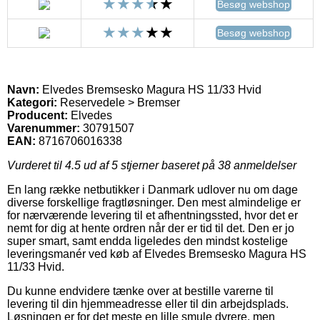
Besøg webshop
Besøg webshop
Navn:
Elvedes Bremsesko Magura HS 11/33 Hvid
Kategori:
Reservedele > Bremser
Producent:
Elvedes
Varenummer:
30791507
EAN:
8716706016338
Vurderet til
4.5
ud af 5 stjerner baseret på
38
anmeldelser
En lang række netbutikker i Danmark udlover nu om dage
diverse forskellige fragtløsninger. Den mest almindelige er
for nærværende levering til et afhentningssted, hvor det er
nemt for dig at hente ordren når der er tid til det. Den er jo
super smart, samt endda ligeledes den mindst kostelige
leveringsmanér ved køb af Elvedes Bremsesko Magura HS
11/33 Hvid.
Du kunne endvidere tænke over at bestille varerne til
levering til din hjemmeadresse eller til din arbejdsplads.
Løsningen er for det meste en lille smule dyrere, men