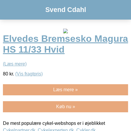
Svend Cdahl
Elvedes Bremsesko Magura
HS 11/33 Hvid
(Læs mere)
80
kr.
(Vis fragtpris)
Læs mere »
Køb nu »
De mest populære cykel-webshops er i øjeblikket
Cykelpartner.dk
,
Cykelexperten.dk
,
Cykler.dk
,