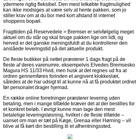
ydermere rigtig fleksibel. Den mest letkøbte fragtmulighed
kan ikke modsiges at være selv at hente pakken, som jo
stiller krav om at du bor med kort afstand til internet
shoppens bopæl.
Fragttiden på Reservedele > Bremser er selvfølgelig meget
aktuel om du står og skal bruge pakken lige om lidt, og
herved er det ganske meningsfuldt at du kontrollerer den
anslåede leveringstid på det aktuelle produkt.
De fleste butikker på nettet præsterer 1 dags fragt på de
fleste af deres varenumre, eksempelvis Elvedes Bremsesko
Magura HS 11/33 Hvid, men husk at det regnes ud fra at
ordren gennemføres forinden et angivent klokkeslæt,
således at de har udsigt til at kunne nå at få produktet ordnet
før personalet drager hjemad.
En række online forretninger præsterer levering uden
betaling, men i mange tilfælde kræver det at der bestilles for
et konkret beløb. I øvrigt kunne man tage den mest
betalelige leveringsløsning, hvilket i de fleste tilfælde –
uanset om man er tæt på Køge, Grenaa eller Hørning – vil
blive at få kørt din bestilling til et afhentningssted.