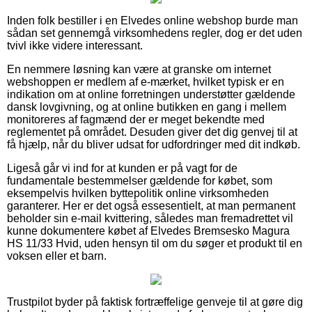
Inden folk bestiller i en Elvedes online webshop burde man
sådan set gennemgå virksomhedens regler, dog er det uden
tvivl ikke videre interessant.
En nemmere løsning kan være at granske om internet
webshoppen er medlem af e-mærket, hvilket typisk er en
indikation om at online forretningen understøtter gældende
dansk lovgivning, og at online butikken en gang i mellem
monitoreres af fagmænd der er meget bekendte med
reglementet på området. Desuden giver det dig genvej til at
få hjælp, når du bliver udsat for udfordringer med dit indkøb.
Ligeså går vi ind for at kunden er på vagt for de
fundamentale bestemmelser gældende for købet, som
eksempelvis hvilken byttepolitik online virksomheden
garanterer. Her er det også essesentielt, at man permanent
beholder sin e-mail kvittering, således man fremadrettet vil
kunne dokumentere købet af Elvedes Bremsesko Magura
HS 11/33 Hvid, uden hensyn til om du søger et produkt til en
voksen eller et barn.
Trustpilot byder på faktisk fortræffelige genveje til at gøre dig