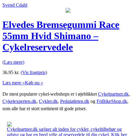
Svend Cdahl
Elvedes Bremsegummi Race
55mm Hvid Shimano –
Cykelreservedele
(Læs mere)
36.95
kr.
(Vis fragtpris)
Læs mere »
Køb nu »
De mest populære cykel-webshops er i øjeblikket
Cykelpartner.dk
,
Cykelexperten.dk
,
Cykler.dk
,
Pedalatleten.dk
og
FriBikeShop.dk
,
som alle har et stort sortiment til gode priser.
Cykelpartner.dk sælger alt inden for cykler, cykeltilbehør og
udstyr og har en bred vifte af reservedele til din cykel. Klik her