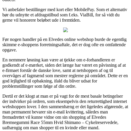
Vi anbefaler bestillinger med kort eller MobilePay. Som et alternativ
bør du udnytte et afdragstilbud som f.eks. ViaBill, for så vidt du
gerne vil honorere beløbet ude i fremtiden.
Før nogen handler på en Elvedes online webshop burde de egentlig
skimme e-shoppens forretningsaftale, det er dog ofte en omfattende
opgave.
En nemmere løsning kan være at tjekke om e-forhandleren er
godkendt af e-mærket, siden det længe har været en påvisning af at
e-firmaet forstår de danske love, samt at netshoppen af og til
overvåges af fagmænd som mestrer reglerne på området. Dette er en
god lejlighed til opbakning, ifald du bliver udsat for
problemstillinger som følge af din ordre.
Dertil er det klogt at man er på vagt for de mest basale betingelser
der indvirker på ordren, som eksempelvis den returrettighed internet
webshoppen lover. I den sammenhæng er det ligeledes afgørende, at
man permanent bevarer sin e-mail kvittering, således man
fremadrettet vil kunne vidne om sin shopping af Elvedes
Bremsegummi Race 55mm Hvid Shimano – Cykelreservedele,
uafhængig om man shopper til en kvinde eller mand.