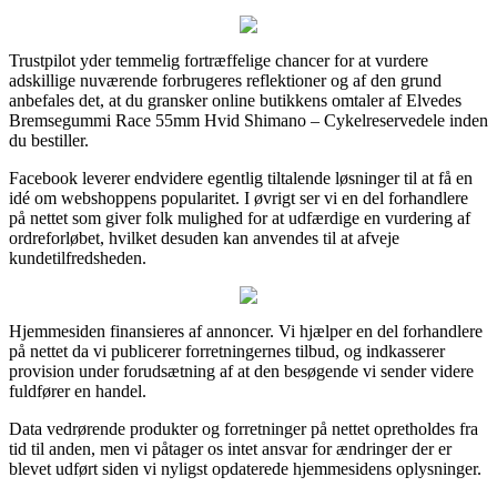
Trustpilot yder temmelig fortræffelige chancer for at vurdere
adskillige nuværende forbrugeres reflektioner og af den grund
anbefales det, at du gransker online butikkens omtaler af Elvedes
Bremsegummi Race 55mm Hvid Shimano – Cykelreservedele inden
du bestiller.
Facebook leverer endvidere egentlig tiltalende løsninger til at få en
idé om webshoppens popularitet. I øvrigt ser vi en del forhandlere
på nettet som giver folk mulighed for at udfærdige en vurdering af
ordreforløbet, hvilket desuden kan anvendes til at afveje
kundetilfredsheden.
Hjemmesiden finansieres af annoncer. Vi hjælper en del forhandlere
på nettet da vi publicerer forretningernes tilbud, og indkasserer
provision under forudsætning af at den besøgende vi sender videre
fuldfører en handel.
Data vedrørende produkter og forretninger på nettet opretholdes fra
tid til anden, men vi påtager os intet ansvar for ændringer der er
blevet udført siden vi nyligst opdaterede hjemmesidens oplysninger.