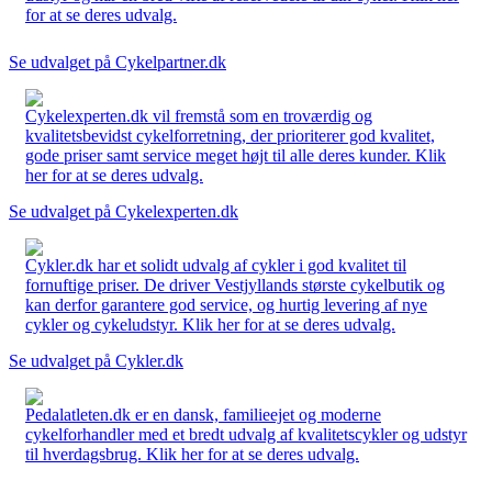
for at se deres udvalg.
Se udvalget på Cykelpartner.dk
Cykelexperten.dk vil fremstå som en troværdig og
kvalitetsbevidst cykelforretning, der prioriterer god kvalitet,
gode priser samt service meget højt til alle deres kunder. Klik
her for at se deres udvalg.
Se udvalget på Cykelexperten.dk
Cykler.dk har et solidt udvalg af cykler i god kvalitet til
fornuftige priser. De driver Vestjyllands største cykelbutik og
kan derfor garantere god service, og hurtig levering af nye
cykler og cykeludstyr. Klik her for at se deres udvalg.
Se udvalget på Cykler.dk
Pedalatleten.dk er en dansk, familieejet og moderne
cykelforhandler med et bredt udvalg af kvalitetscykler og udstyr
til hverdagsbrug. Klik her for at se deres udvalg.