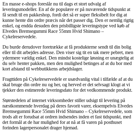
En masse e-shops foreslår nu til dags et stort udvalg af
leveringsmodeller. En af de populære er på nuværende tidspunkt at
få sendt til en pakkeshop, fordi det så er super fleksibelt for dig at
kunne hente din ordre præcis når det passer dig. Den er nemlig rigtig
enkel, og endda desuden den prisbilligste leveringstype ved køb af
Elvedes Bremsegummi Race 55mm Hvid Shimano –
Cykelreservedele.
Du burde derudover foretrække at få produkterne sendt til din bolig
eller til dit arbejdes adresse. Den viser sig tit en tak mere pebret, men
ydermere vældig enkel. Den mindst kostelige løsning er unægtelig at
du selv henter pakken, men den mulighed betinges af at du bor med
kort afstand til webbutikkens arbejdslager.
Fragttiden på Cykelreservedele er usædvanlig vital i tilfælde af at du
skal bruge din ordre nu og her, og herved er det selvsagt klogt at vi
tjekker den estimerede leveringsdato for det vedkommende produkt.
Størstedelen af internet virksomheder stiller udsigt til levering på
næstkommende hverdag på deres favorit varer, eksempelvis Elvedes
Bremsegummi Race 55mm Hvid Shimano – Cykelreservedele, som
trods alt er forudsat at ordren indsendes inden et fast tidspunkt, med
det formål at de har mulighed for at nå at få varen på posthuset
forinden lagerpersonalet drager hjemad.