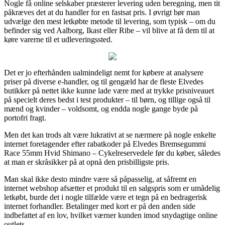
Nogle få online selskaber præsterer levering uden beregning, men tit
påkræves det at du handler for en fastsat pris. I øvrigt bør man
udvælge den mest letkøbte metode til levering, som typisk – om du
befinder sig ved Aalborg, Ikast eller Ribe – vil blive at få dem til at
køre varerne til et udleveringssted.
Det er jo efterhånden ualmindeligt nemt for købere at analysere
priser på diverse e-handler, og til gengæld har de fleste Elvedes
butikker på nettet ikke kunne lade være med at trykke prisniveauet
på specielt deres bedst i test produkter – til børn, og tillige også til
mænd og kvinder – voldsomt, og endda nogle gange byde på
portofri fragt.
Men det kan trods alt være lukrativt at se nærmere på nogle enkelte
internet foretagender efter rabatkoder på Elvedes Bremsegummi
Race 55mm Hvid Shimano – Cykelreservedele før du køber, således
at man er skråsikker på at opnå den prisbilligste pris.
Man skal ikke desto mindre være så påpasselig, at såfremt en
internet webshop afsætter et produkt til en salgspris som er umådelig
letkøbt, burde det i nogle tilfælde være et tegn på en bedragerisk
internet forhandler. Betalinger med kort er på den anden side
indbefattet af en lov, hvilket værner kunden imod snydagtige online
outlets.