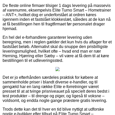
De fleste online firmaer tilsiger 1 dags levering på massevis
af varenumre, eksempelvis Elite Turno Smart – Hometrainer
– ANT+, hvilket dog er underforstået at ordren køres
igennem inden et fastslået klokkeslæt, således at de kan nå
at få bestillingen hen til fragtfirmaet før personalet drager
hjemad.
En hel del e-forhandlere garanterer levering uden
beregning, men i reglen gælder det kun hvis du aftager for et
fastslået beløb. Alternativt skal du snuppe den prisbilligste
leveringsmulighed, hvilket ofte – hvad end man er nær
Herning, Hjørring eller Sæby – vil være at få dem til at køre
bestillingen til et udleveringssted.
Det er jo efterhånden særdeles praktisk for købere at
sammenholde priser i blandt diverse e-handler, og til
gengæld har en lang række Elite e-forretninger været
presset til at at tvinge prisniveauet på specielt deres bedst i
test produkter – til drenge og piger, og ligeså til voksne –
voldsomt, og endda nogle gange præstere gratis levering.
Trods dette kan det til hver en tid blive nyttigt at udforske
nogle e-butikker efter tilbud på Elite Turno Smart –