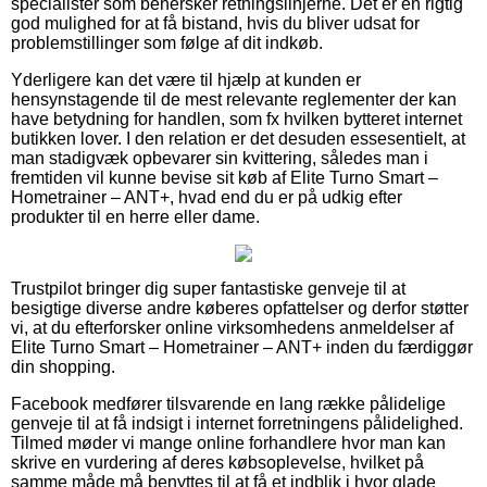
specialister som behersker retningslinjerne. Det er en rigtig
god mulighed for at få bistand, hvis du bliver udsat for
problemstillinger som følge af dit indkøb.
Yderligere kan det være til hjælp at kunden er
hensynstagende til de mest relevante reglementer der kan
have betydning for handlen, som fx hvilken bytteret internet
butikken lover. I den relation er det desuden essesentielt, at
man stadigvæk opbevarer sin kvittering, således man i
fremtiden vil kunne bevise sit køb af Elite Turno Smart –
Hometrainer – ANT+, hvad end du er på udkig efter
produkter til en herre eller dame.
Trustpilot bringer dig super fantastiske genveje til at
besigtige diverse andre køberes opfattelser og derfor støtter
vi, at du efterforsker online virksomhedens anmeldelser af
Elite Turno Smart – Hometrainer – ANT+ inden du færdiggør
din shopping.
Facebook medfører tilsvarende en lang række pålidelige
genveje til at få indsigt i internet forretningens pålidelighed.
Tilmed møder vi mange online forhandlere hvor man kan
skrive en vurdering af deres købsoplevelse, hvilket på
samme måde må benyttes til at få et indblik i hvor glade