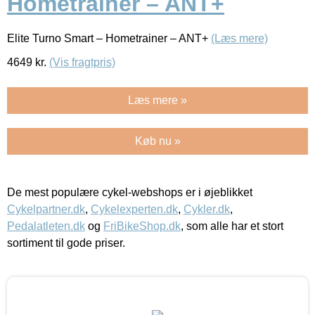
Hometrainer – ANT+
Elite Turno Smart – Hometrainer – ANT+
(Læs mere)
4649
kr.
(Vis fragtpris)
Læs mere »
Køb nu »
De mest populære cykel-webshops er i øjeblikket
Cykelpartner.dk
,
Cykelexperten.dk
,
Cykler.dk
,
Pedalatleten.dk
og
FriBikeShop.dk
, som alle har et stort
sortiment til gode priser.