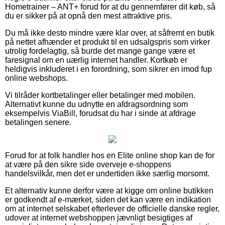
Hometrainer – ANT+ forud for at du gennemfører dit køb, så
du er sikker på at opnå den mest attraktive pris.
Du må ikke desto mindre være klar over, at såfremt en butik
på nettet afhænder et produkt til en udsalgspris som virker
utrolig fordelagtig, så burde det mange gange være et
faresignal om en uærlig internet handler. Kortkøb er
heldigvis inkluderet i en forordning, som sikrer en imod fup
online webshops.
Vi tilråder kortbetalinger eller betalinger med mobilen.
Alternativt kunne du udnytte en afdragsordning som
eksempelvis ViaBill, forudsat du har i sinde at afdrage
betalingen senere.
Forud for at folk handler hos en Elite online shop kan de for
at være på den sikre side overveje e-shoppens
handelsvilkår, men det er undertiden ikke særlig morsomt.
Et alternativ kunne derfor være at kigge om online butikken
er godkendt af e-mærket, siden det kan være en indikation
om at internet selskabet efterlever de officielle danske regler,
udover at internet webshoppen jævnligt besigtiges af