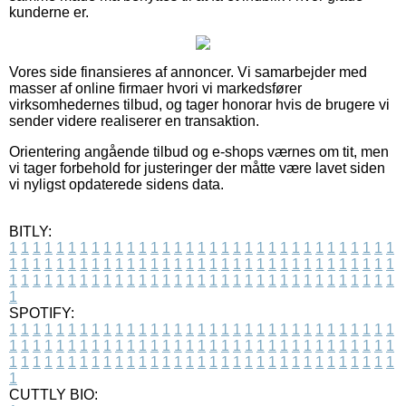
kunderne er.
Vores side finansieres af annoncer. Vi samarbejder med
masser af online firmaer hvori vi markedsfører
virksomhedernes tilbud, og tager honorar hvis de brugere vi
sender videre realiserer en transaktion.
Orientering angående tilbud og e-shops værnes om tit, men
vi tager forbehold for justeringer der måtte være lavet siden
vi nyligst opdaterede sidens data.
BITLY:
1
1
1
1
1
1
1
1
1
1
1
1
1
1
1
1
1
1
1
1
1
1
1
1
1
1
1
1
1
1
1
1
1
1
1
1
1
1
1
1
1
1
1
1
1
1
1
1
1
1
1
1
1
1
1
1
1
1
1
1
1
1
1
1
1
1
1
1
1
1
1
1
1
1
1
1
1
1
1
1
1
1
1
1
1
1
1
1
1
1
1
1
1
1
1
1
1
1
1
1
SPOTIFY:
1
1
1
1
1
1
1
1
1
1
1
1
1
1
1
1
1
1
1
1
1
1
1
1
1
1
1
1
1
1
1
1
1
1
1
1
1
1
1
1
1
1
1
1
1
1
1
1
1
1
1
1
1
1
1
1
1
1
1
1
1
1
1
1
1
1
1
1
1
1
1
1
1
1
1
1
1
1
1
1
1
1
1
1
1
1
1
1
1
1
1
1
1
1
1
1
1
1
1
1
CUTTLY BIO: