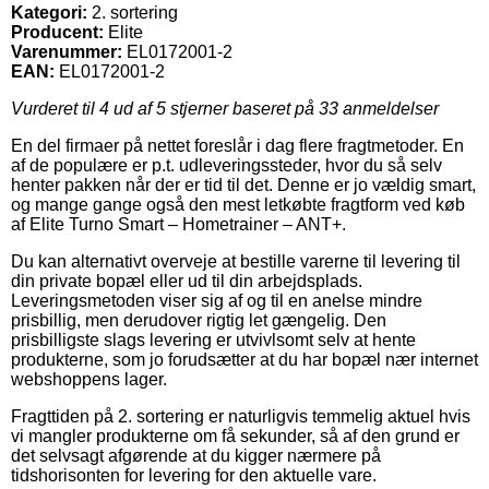
Kategori:
2. sortering
Producent:
Elite
Varenummer:
EL0172001-2
EAN:
EL0172001-2
Vurderet til
4
ud af 5 stjerner baseret på
33
anmeldelser
En del firmaer på nettet foreslår i dag flere fragtmetoder. En
af de populære er p.t. udleveringssteder, hvor du så selv
henter pakken når der er tid til det. Denne er jo vældig smart,
og mange gange også den mest letkøbte fragtform ved køb
af Elite Turno Smart – Hometrainer – ANT+.
Du kan alternativt overveje at bestille varerne til levering til
din private bopæl eller ud til din arbejdsplads.
Leveringsmetoden viser sig af og til en anelse mindre
prisbillig, men derudover rigtig let gængelig. Den
prisbilligste slags levering er utvivlsomt selv at hente
produkterne, som jo forudsætter at du har bopæl nær internet
webshoppens lager.
Fragttiden på 2. sortering er naturligvis temmelig aktuel hvis
vi mangler produkterne om få sekunder, så af den grund er
det selvsagt afgørende at du kigger nærmere på
tidshorisonten for levering for den aktuelle vare.