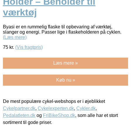
Holder – Beholder til
værktøj
Byasi er en rummelig flaske til opbevaring af værktøj,
slanger og energi. Passer lige i flaskeholderen på cyklen.
(Læs mere)
75
kr.
(Vis fragtpris)
Læs mere »
Køb nu »
De mest populære cykel-webshops er i øjeblikket
Cykelpartner.dk
,
Cykelexperten.dk
,
Cykler.dk
,
Pedalatleten.dk
og
FriBikeShop.dk
, som alle har et stort
sortiment til gode priser.