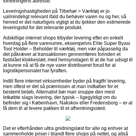
forretningens adresse.
Leveringshastigheden på Tilbehør > Værktøj er jo
ualmindeligt relevant ifald du behøver varen nu og her, så
herved er det naturligvis vigtigt at du tjekker den estimerede
leveringstid for det relevante produkt.
Adskillige internet shops tilbyder levering efter en enkelt
hverdag på flere varenumre, eksempelvis Elite Super Byasi
Tool Holder – Beholder til værktøj, men vær påpasselig da
det påkræver at transaktionen gennemføres forinden et
fastslået klokkeslæt, med hensynstagen til at de har udsigt til
at kunne nå at få de nye varer distribueret forud for at
logistikpersonalet har fyraften.
Indtil flere internet virksomheder byder på fragtfri levering,
men oftest er det så præmissen at man indkøber for et
bestemt beløb. Alternativt bør man snuppe den mest
letkøbte slags levering, der typisk – ligegyldigt om du
befinder sig i København, Nakskov eller Fredensborg – er at
få dem til at levere pakken til et afhentningssted.
Det er efterhånden ultra gnidningsløst for alle og enhver at
sammenholde priser i blandt flere shops på nettet, og altså