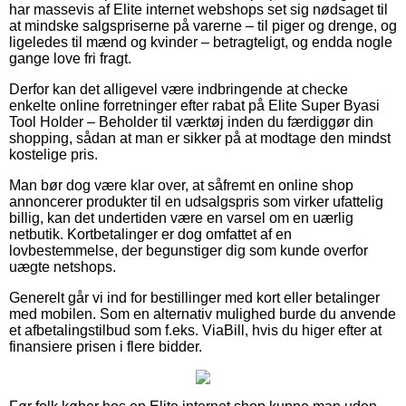
har massevis af Elite internet webshops set sig nødsaget til
at mindske salgspriserne på varerne – til piger og drenge, og
ligeledes til mænd og kvinder – betragteligt, og endda nogle
gange love fri fragt.
Derfor kan det alligevel være indbringende at checke
enkelte online forretninger efter rabat på Elite Super Byasi
Tool Holder – Beholder til værktøj inden du færdiggør din
shopping, sådan at man er sikker på at modtage den mindst
kostelige pris.
Man bør dog være klar over, at såfremt en online shop
annoncerer produkter til en udsalgspris som virker ufattelig
billig, kan det undertiden være en varsel om en uærlig
netbutik. Kortbetalinger er dog omfattet af en
lovbestemmelse, der begunstiger dig som kunde overfor
uægte netshops.
Generelt går vi ind for bestillinger med kort eller betalinger
med mobilen. Som en alternativ mulighed burde du anvende
et afbetalingstilbud som f.eks. ViaBill, hvis du higer efter at
finansiere prisen i flere bidder.