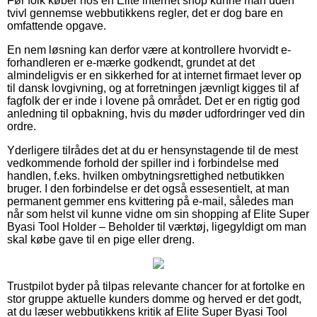
Før folk køber hos en Elite internet shop kunne man uden
tvivl gennemse webbutikkens regler, det er dog bare en
omfattende opgave.
En nem løsning kan derfor være at kontrollere hvorvidt e-
forhandleren er e-mærke godkendt, grundet at det
almindeligvis er en sikkerhed for at internet firmaet lever op
til dansk lovgivning, og at forretningen jævnligt kigges til af
fagfolk der er inde i lovene på området. Det er en rigtig god
anledning til opbakning, hvis du møder udfordringer ved din
ordre.
Yderligere tilrådes det at du er hensynstagende til de mest
vedkommende forhold der spiller ind i forbindelse med
handlen, f.eks. hvilken ombytningsrettighed netbutikken
bruger. I den forbindelse er det også essesentielt, at man
permanent gemmer ens kvittering på e-mail, således man
når som helst vil kunne vidne om sin shopping af Elite Super
Byasi Tool Holder – Beholder til værktøj, ligegyldigt om man
skal købe gave til en pige eller dreng.
Trustpilot byder på tilpas relevante chancer for at fortolke en
stor gruppe aktuelle kunders domme og herved er det godt,
at du læser webbutikkens kritik af Elite Super Byasi Tool