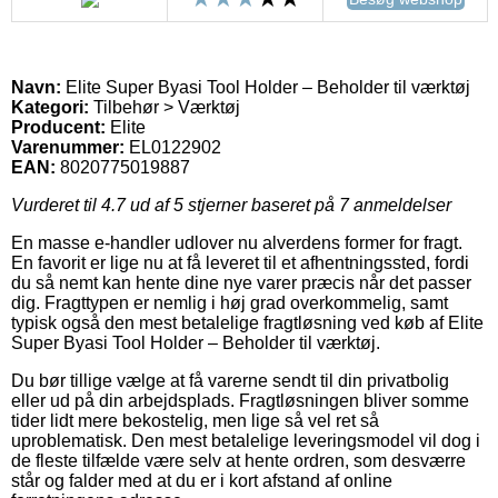
Navn:
Elite Super Byasi Tool Holder – Beholder til værktøj
Kategori:
Tilbehør > Værktøj
Producent:
Elite
Varenummer:
EL0122902
EAN:
8020775019887
Vurderet til
4.7
ud af 5 stjerner baseret på
7
anmeldelser
En masse e-handler udlover nu alverdens former for fragt.
En favorit er lige nu at få leveret til et afhentningssted, fordi
du så nemt kan hente dine nye varer præcis når det passer
dig. Fragttypen er nemlig i høj grad overkommelig, samt
typisk også den mest betalelige fragtløsning ved køb af Elite
Super Byasi Tool Holder – Beholder til værktøj.
Du bør tillige vælge at få varerne sendt til din privatbolig
eller ud på din arbejdsplads. Fragtløsningen bliver somme
tider lidt mere bekostelig, men lige så vel ret så
uproblematisk. Den mest betalelige leveringsmodel vil dog i
de fleste tilfælde være selv at hente ordren, som desværre
står og falder med at du er i kort afstand af online