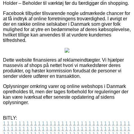
Holder – Beholder til værktøj før du færdiggør din shopping.
Facebook tilbyder tilsvarende nogle udmærkede chancer for
at få indtryk af online forretningens troværdighed. I øvrigt er
der en række online selskaber i Danmark som giver folk
mulighed for at ytre en bedømmelse af deres købsoplevelse,
hvilket tillige kan anvendes til at vurdere kundernes
tilfredshed.
Dette website finansieres af reklameindtægter. Vi hjælper
massevis af shops på nettet hvori vi markedsfører deres
produkter, og høster kommission forudsat de personer vi
sender videre udfører en transaktion.
Oplysninger omkring varer og online webshops i Danmark
opretholdes tit, men der tages forbehold for reguleringer der
kan være iværksat efter seneste opdatering af sidens
oplysninger.
BITLY:
1
1
1
1
1
1
1
1
1
1
1
1
1
1
1
1
1
1
1
1
1
1
1
1
1
1
1
1
1
1
1
1
1
1
1
1
1
1
1
1
1
1
1
1
1
1
1
1
1
1
1
1
1
1
1
1
1
1
1
1
1
1
1
1
1
1