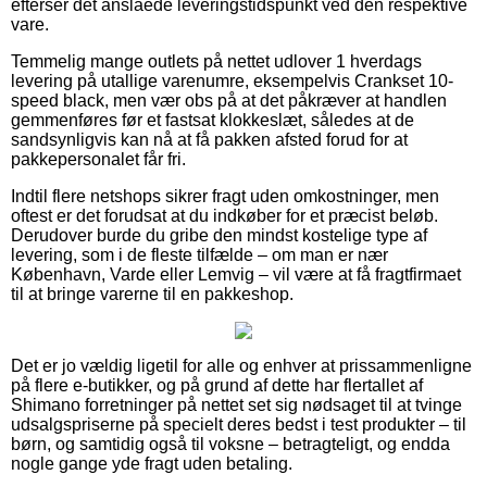
efterser det anslåede leveringstidspunkt ved den respektive
vare.
Temmelig mange outlets på nettet udlover 1 hverdags
levering på utallige varenumre, eksempelvis Crankset 10-
speed black, men vær obs på at det påkræver at handlen
gemmenføres før et fastsat klokkeslæt, således at de
sandsynligvis kan nå at få pakken afsted forud for at
pakkepersonalet får fri.
Indtil flere netshops sikrer fragt uden omkostninger, men
oftest er det forudsat at du indkøber for et præcist beløb.
Derudover burde du gribe den mindst kostelige type af
levering, som i de fleste tilfælde – om man er nær
København, Varde eller Lemvig – vil være at få fragtfirmaet
til at bringe varerne til en pakkeshop.
Det er jo vældig ligetil for alle og enhver at prissammenligne
på flere e-butikker, og på grund af dette har flertallet af
Shimano forretninger på nettet set sig nødsaget til at tvinge
udsalgspriserne på specielt deres bedst i test produkter – til
børn, og samtidig også til voksne – betragteligt, og endda
nogle gange yde fragt uden betaling.