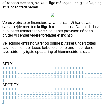
af købsoplevelsen, hvilket tillige må tages i brug til afvejning
af kundetilfredsheden.
Vores website er finansieret af annoncer. Vi har et tæt
samarbejde med forskellige internet shops i Danmark da vi
publicerer firmaernes varer, og tjener provision når den
bruger vi sender videre foretager et indkøb.
Vejledning omkring varer og online butikker understøttes
jævnligt, men der tages forbehold for forandringer der er
lavet siden nyligste opdatering af hjemmesidens data.
BITLY:
1
1
1
1
1
1
1
1
1
1
1
1
1
1
1
1
1
1
1
1
1
1
1
1
1
1
1
1
1
1
1
1
1
1
1
1
1
1
1
1
1
1
1
1
1
1
1
1
1
1
1
1
1
1
1
1
1
1
1
1
1
1
1
1
1
1
1
1
1
1
1
1
1
1
1
1
1
1
1
1
1
1
1
1
1
1
1
1
1
1
1
1
1
1
1
1
1
1
1
1
SPOTIFY:
1
1
1
1
1
1
1
1
1
1
1
1
1
1
1
1
1
1
1
1
1
1
1
1
1
1
1
1
1
1
1
1
1
1
1
1
1
1
1
1
1
1
1
1
1
1
1
1
1
1
1
1
1
1
1
1
1
1
1
1
1
1
1
1
1
1
1
1
1
1
1
1
1
1
1
1
1
1
1
1
1
1
1
1
1
1
1
1
1
1
1
1
1
1
1
1
1
1
1
1