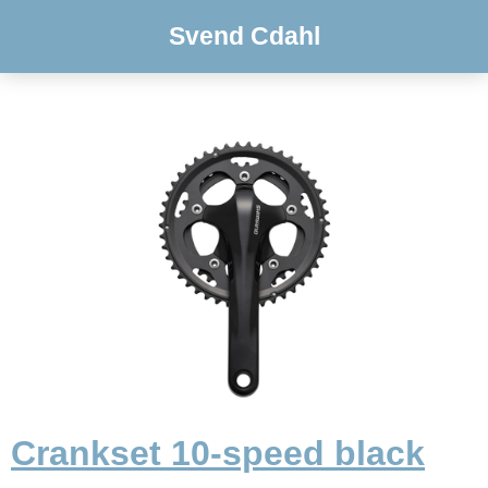
Svend Cdahl
Crankset 10-speed black