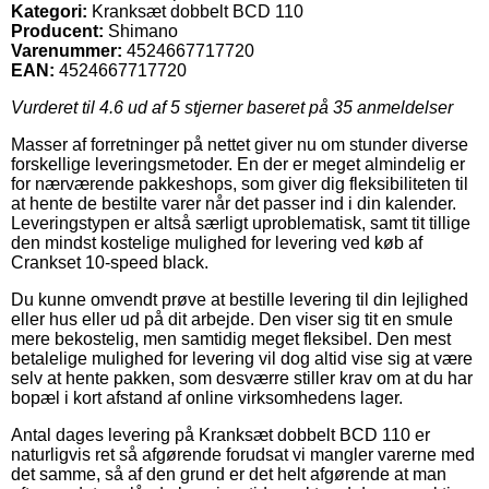
Kategori:
Kranksæt dobbelt BCD 110
Producent:
Shimano
Varenummer:
4524667717720
EAN:
4524667717720
Vurderet til
4.6
ud af 5 stjerner baseret på
35
anmeldelser
Masser af forretninger på nettet giver nu om stunder diverse
forskellige leveringsmetoder. En der er meget almindelig er
for nærværende pakkeshops, som giver dig fleksibiliteten til
at hente de bestilte varer når det passer ind i din kalender.
Leveringstypen er altså særligt uproblematisk, samt tit tillige
den mindst kostelige mulighed for levering ved køb af
Crankset 10-speed black.
Du kunne omvendt prøve at bestille levering til din lejlighed
eller hus eller ud på dit arbejde. Den viser sig tit en smule
mere bekostelig, men samtidig meget fleksibel. Den mest
betalelige mulighed for levering vil dog altid vise sig at være
selv at hente pakken, som desværre stiller krav om at du har
bopæl i kort afstand af online virksomhedens lager.
Antal dages levering på Kranksæt dobbelt BCD 110 er
naturligvis ret så afgørende forudsat vi mangler varerne med
det samme, så af den grund er det helt afgørende at man