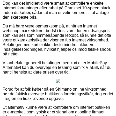
Dog kan det imidlertid være smart at kontrollere enkelte
internet forretninger efter rabat på Crankset 10-speed black
inden du køber, sådan at man er velinformeret til at antage
den skarpeste pris.
Du må bare være opmærksom på, at når en internet
webshop markedsfører bedst i test varer for en udsalgspris
som kan ses som himmelråbende letkøbt, så kunne det ofte
være et karakteristika der viser en fup internet virksomhed.
Betalinger med kort er ikke desto mindre inkluderet i
Indsigelsesordningen, hvilket hjælper os imod falske shops
på nettet.
Vi anbefaler generelt betalinger med kort eller MobilePay.
Alternativt kan du overveje en løsning som fx ViaBill, når du
har til hensigt at klare prisen over tid.
Forud for at folk køber på en Shimano online virksomhed
bør de faktisk overveje butikkens forretningsvilkår, dog er det
i reglen en tidskrævende opgave.
Et alternativ kunne være at kontrollere om internet butikken
er e-mærket, som typisk er et signal om at online firmaet