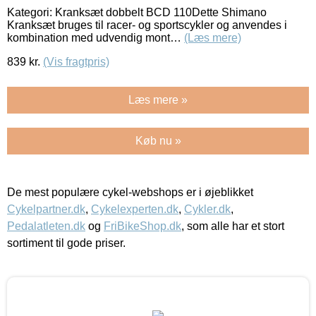
Kategori: Kranksæt dobbelt BCD 110Dette Shimano
Kranksæt bruges til racer- og sportscykler og anvendes i
kombination med udvendig mont…
(Læs mere)
839
kr.
(Vis fragtpris)
Læs mere »
Køb nu »
De mest populære cykel-webshops er i øjeblikket
Cykelpartner.dk
,
Cykelexperten.dk
,
Cykler.dk
,
Pedalatleten.dk
og
FriBikeShop.dk
, som alle har et stort
sortiment til gode priser.