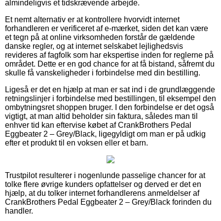
almindeligvis et tidskrævende arbejde.
Et nemt alternativ er at kontrollere hvorvidt internet
forhandleren er verificeret af e-mærket, siden det kan være
et tegn på at online virksomheden forstår de gældende
danske regler, og at internet selskabet lejlighedsvis
revideres af fagfolk som har ekspertise inden for reglerne på
området. Dette er en god chance for at få bistand, såfremt du
skulle få vanskeligheder i forbindelse med din bestilling.
Ligeså er det en hjælp at man er sat ind i de grundlæggende
retningslinjer i forbindelse med bestillingen, til eksempel den
ombytningsret shoppen bruger. I den forbindelse er det også
vigtigt, at man altid beholder sin faktura, således man til
enhver tid kan eftervise købet af CrankBrothers Pedal
Eggbeater 2 – Grey/Black, ligegyldigt om man er på udkig
efter et produkt til en voksen eller et barn.
Trustpilot resulterer i nogenlunde passelige chancer for at
tolke flere øvrige kunders opfattelser og derved er det en
hjælp, at du tolker internet forhandlerens anmeldelser af
CrankBrothers Pedal Eggbeater 2 – Grey/Black forinden du
handler.