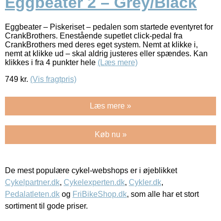
Eggbeater 2 – Grey/Black
Eggbeater – Piskeriset – pedalen som startede eventyret for
CrankBrothers. Enestående supetlet click-pedal fra
CrankBrothers med deres eget system. Nemt at klikke i,
nemt at klikke ud – skal aldrig justeres eller spændes. Kan
klikkes i fra 4 punkter hele
(Læs mere)
749
kr.
(Vis fragtpris)
Læs mere »
Køb nu »
De mest populære cykel-webshops er i øjeblikket
Cykelpartner.dk
,
Cykelexperten.dk
,
Cykler.dk
,
Pedalatleten.dk
og
FriBikeShop.dk
, som alle har et stort
sortiment til gode priser.