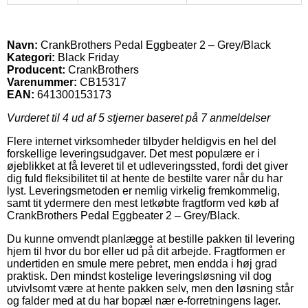
Navn:
CrankBrothers Pedal Eggbeater 2 – Grey/Black
Kategori:
Black Friday
Producent:
CrankBrothers
Varenummer:
CB15317
EAN:
641300153173
Vurderet til
4
ud af 5 stjerner baseret på
7
anmeldelser
Flere internet virksomheder tilbyder heldigvis en hel del
forskellige leveringsudgaver. Det mest populære er i
øjeblikket at få leveret til et udleveringssted, fordi det giver
dig fuld fleksibilitet til at hente de bestilte varer når du har
lyst. Leveringsmetoden er nemlig virkelig fremkommelig,
samt tit ydermere den mest letkøbte fragtform ved køb af
CrankBrothers Pedal Eggbeater 2 – Grey/Black.
Du kunne omvendt planlægge at bestille pakken til levering
hjem til hvor du bor eller ud på dit arbejde. Fragtformen er
undertiden en smule mere pebret, men endda i høj grad
praktisk. Den mindst kostelige leveringsløsning vil dog
utvivlsomt være at hente pakken selv, men den løsning står
og falder med at du har bopæl nær e-forretningens lager.