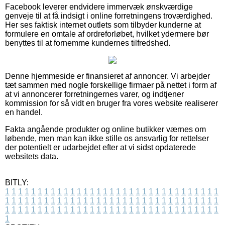
Facebook leverer endvidere immervæk ønskværdige
genveje til at få indsigt i online forretningens troværdighed.
Her ses faktisk internet outlets som tilbyder kunderne at
formulere en omtale af ordreforløbet, hvilket ydermere bør
benyttes til at fornemme kundernes tilfredshed.
Denne hjemmeside er finansieret af annoncer. Vi arbejder
tæt sammen med nogle forskellige firmaer på nettet i form af
at vi annoncerer forretningernes varer, og indtjener
kommission for så vidt en bruger fra vores website realiserer
en handel.
Fakta angående produkter og online butikker værnes om
løbende, men man kan ikke stille os ansvarlig for rettelser
der potentielt er udarbejdet efter at vi sidst opdaterede
websitets data.
BITLY:
1
1
1
1
1
1
1
1
1
1
1
1
1
1
1
1
1
1
1
1
1
1
1
1
1
1
1
1
1
1
1
1
1
1
1
1
1
1
1
1
1
1
1
1
1
1
1
1
1
1
1
1
1
1
1
1
1
1
1
1
1
1
1
1
1
1
1
1
1
1
1
1
1
1
1
1
1
1
1
1
1
1
1
1
1
1
1
1
1
1
1
1
1
1
1
1
1
1
1
1