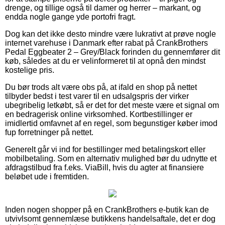
drenge, og tillige også til damer og herrer – markant, og
endda nogle gange yde portofri fragt.
Dog kan det ikke desto mindre være lukrativt at prøve nogle
internet varehuse i Danmark efter rabat på CrankBrothers
Pedal Eggbeater 2 – Grey/Black forinden du gennemfører dit
køb, således at du er velinformeret til at opnå den mindst
kostelige pris.
Du bør trods alt være obs på, at ifald en shop på nettet
tilbyder bedst i test varer til en udsalgspris der virker
ubegribelig letkøbt, så er det for det meste være et signal om
en bedragerisk online virksomhed. Kortbestillinger er
imidlertid omfavnet af en regel, som begunstiger køber imod
fup forretninger på nettet.
Generelt går vi ind for bestillinger med betalingskort eller
mobilbetaling. Som en alternativ mulighed bør du udnytte et
afdragstilbud fra f.eks. ViaBill, hvis du agter at finansiere
beløbet ude i fremtiden.
Inden nogen shopper på en CrankBrothers e-butik kan de
utvivlsomt gennemlæse butikkens handelsaftale, det er dog