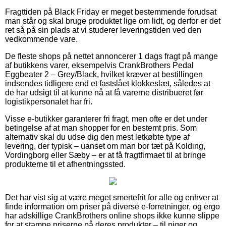
Fragttiden på Black Friday er meget bestemmende forudsat
man står og skal bruge produktet lige om lidt, og derfor er det
ret så på sin plads at vi studerer leveringstiden ved den
vedkommende vare.
De fleste shops på nettet annoncerer 1 dags fragt på mange
af butikkens varer, eksempelvis CrankBrothers Pedal
Eggbeater 2 – Grey/Black, hvilket kræver at bestillingen
indsendes tidligere end et fastslået klokkeslæt, således at
de har udsigt til at kunne nå at få varerne distribueret før
logistikpersonalet har fri.
Visse e-butikker garanterer fri fragt, men ofte er det under
betingelse af at man shopper for en bestemt pris. Som
alternativ skal du udse dig den mest letkøbte type af
levering, der typisk – uanset om man bor tæt på Kolding,
Vordingborg eller Sæby – er at få fragtfirmaet til at bringe
produkterne til et afhentningssted.
Det har vist sig at være meget smertefrit for alle og enhver at
finde information om priser på diverse e-forretninger, og ergo
har adskillige CrankBrothers online shops ikke kunne slippe
for at stampe priserne på deres produkter – til piger og